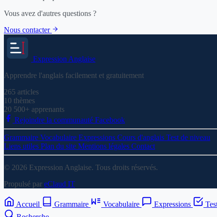
Vous avez d'autres questions ?
Nous contacter
Expression
Anglaise
Apprendre l'anglais facilement et gratuitement
265
articles
10
thèmes
20 500+
apprenants
Rejoindre la communauté Facebook
Grammaire
Vocabulaire
Expressions
Cours d'anglais
Test de niveau
Liens utiles
Plan du site
Mentions légales
Contact
© 2026 Expression Anglaise. Tous droits réservés.
Propulsé par
eClaud IT
Accueil
Grammaire
Vocabulaire
Expressions
Tes
Recherche