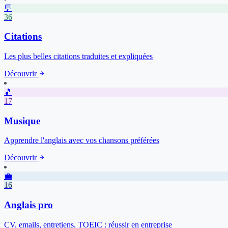
💬
36
Citations
Les plus belles citations traduites et expliquées
Découvrir
🎵
17
Musique
Apprendre l'anglais avec vos chansons préférées
Découvrir
💼
16
Anglais pro
CV, emails, entretiens, TOEIC : réussir en entreprise