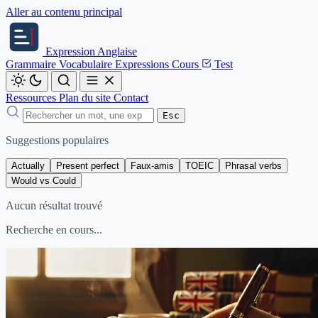
Aller au contenu principal
Expression
Anglaise
Grammaire
Vocabulaire
Expressions
Cours
Test
Ressources
Plan du site
Contact
Esc
Suggestions populaires
Actually
Present perfect
Faux-amis
TOEIC
Phrasal verbs
Would vs Could
Aucun résultat trouvé
Recherche en cours...