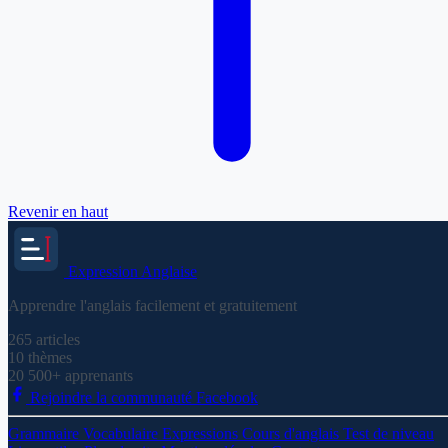
Revenir en haut
Expression
Anglaise
Apprendre l'anglais facilement et gratuitement
265
articles
10
thèmes
20 500+
apprenants
Rejoindre la communauté Facebook
Grammaire
Vocabulaire
Expressions
Cours d'anglais
Test de niveau