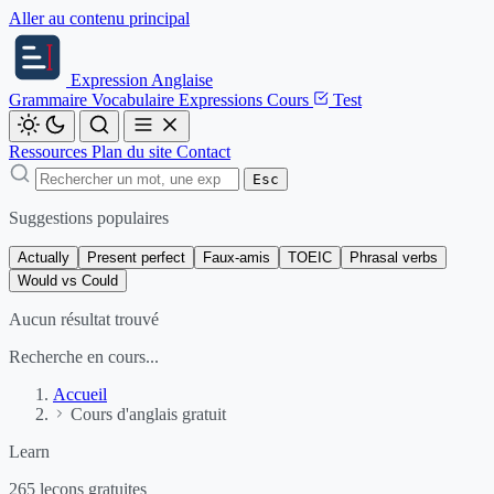
Aller au contenu principal
Expression
Anglaise
Grammaire
Vocabulaire
Expressions
Cours
Test
Ressources
Plan du site
Contact
Esc
Suggestions populaires
Actually
Present perfect
Faux-amis
TOEIC
Phrasal verbs
Would vs Could
Aucun résultat trouvé
Recherche en cours...
Accueil
Cours d'anglais gratuit
Learn
265 leçons gratuites