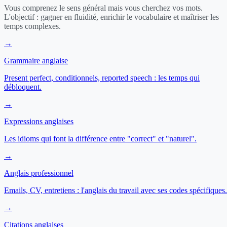
Vous comprenez le sens général mais vous cherchez vos mots.
L'objectif : gagner en fluidité, enrichir le vocabulaire et maîtriser les
temps complexes.
→
Grammaire anglaise
Present perfect, conditionnels, reported speech : les temps qui
débloquent.
→
Expressions anglaises
Les idioms qui font la différence entre "correct" et "naturel".
→
Anglais professionnel
Emails, CV, entretiens : l'anglais du travail avec ses codes spécifiques.
→
Citations anglaises