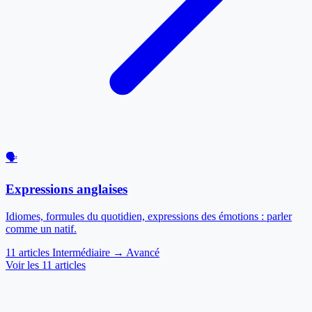
🗣️
Expressions anglaises
Idiomes, formules du quotidien, expressions des émotions : parler
comme un natif.
11 articles
Intermédiaire → Avancé
Voir les 11 articles