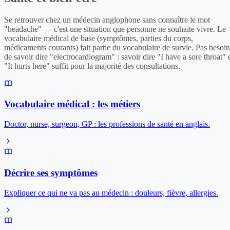
Se retrouver chez un médecin anglophone sans connaître le mot
"headache" — c'est une situation que personne ne souhaite vivre. Le
vocabulaire médical de base (symptômes, parties du corps,
médicaments courants) fait partie du vocabulaire de survie. Pas besoin
de savoir dire "electrocardiogram" : savoir dire "I have a sore throat" 
"It hurts here" suffit pour la majorité des consultations.
Vocabulaire médical : les métiers
Doctor, nurse, surgeon, GP : les professions de santé en anglais.
Décrire ses symptômes
Expliquer ce qui ne va pas au médecin : douleurs, fièvre, allergies.