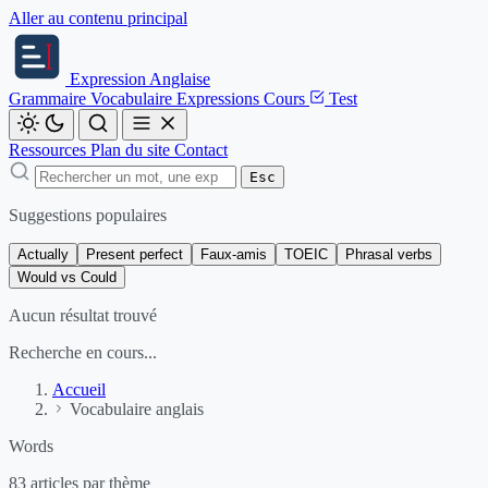
Aller au contenu principal
Expression
Anglaise
Grammaire
Vocabulaire
Expressions
Cours
Test
Ressources
Plan du site
Contact
Esc
Suggestions populaires
Actually
Present perfect
Faux-amis
TOEIC
Phrasal verbs
Would vs Could
Aucun résultat trouvé
Recherche en cours...
Accueil
Vocabulaire anglais
Words
83 articles par thème