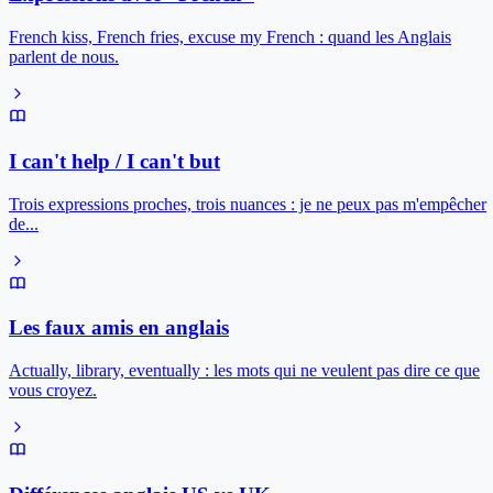
French kiss, French fries, excuse my French : quand les Anglais
parlent de nous.
I can't help / I can't but
Trois expressions proches, trois nuances : je ne peux pas m'empêcher
de...
Les faux amis en anglais
Actually, library, eventually : les mots qui ne veulent pas dire ce que
vous croyez.