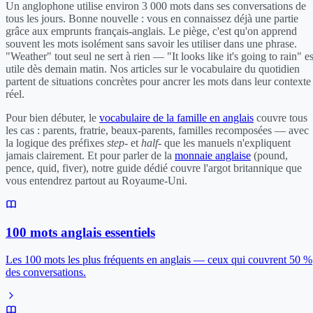
Un anglophone utilise environ 3 000 mots dans ses conversations de
tous les jours. Bonne nouvelle : vous en connaissez déjà une partie
grâce aux emprunts français-anglais. Le piège, c'est qu'on apprend
souvent les mots isolément sans savoir les utiliser dans une phrase.
"Weather" tout seul ne sert à rien — "It looks like it's going to rain" es
utile dès demain matin. Nos articles sur le vocabulaire du quotidien
partent de situations concrètes pour ancrer les mots dans leur contexte
réel.
Pour bien débuter, le
vocabulaire de la famille en anglais
couvre tous
les cas : parents, fratrie, beaux-parents, familles recomposées — avec
la logique des préfixes
step-
et
half-
que les manuels n'expliquent
jamais clairement. Et pour parler de la
monnaie anglaise
(pound,
pence, quid, fiver), notre guide dédié couvre l'argot britannique que
vous entendrez partout au Royaume-Uni.
100 mots anglais essentiels
Les 100 mots les plus fréquents en anglais — ceux qui couvrent 50 %
des conversations.