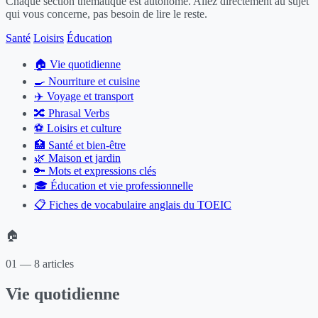
Chaque section thématique est autonome. Allez directement au sujet
qui vous concerne, pas besoin de lire le reste.
Santé
Loisirs
Éducation
🏠
Vie quotidienne
🍳
Nourriture et cuisine
✈️
Voyage et transport
🔀
Phrasal Verbs
⚽
Loisirs et culture
🏥
Santé et bien-être
🌿
Maison et jardin
🔑
Mots et expressions clés
🎓
Éducation et vie professionnelle
📋
Fiches de vocabulaire anglais du TOEIC
🏠
01 — 8 articles
Vie quotidienne