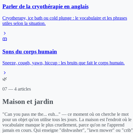
Parler de la cryothérapie en anglais
Cryotherapy, ice bath ou cold plunge : le vocabulaire et les phrases
utiles selon la situation.
Sons du corps humain
Sneeze, cough, yawn, hiccup : les bruits que fait le corps humain.
🌿
07 — 4 articles
Maison et jardin
"Can you pass me the... euh..." — ce moment où on cherche le mot
pour un objet qu'on utilise tous les jours. La maison est l'endroit où le
vocabulaire manque le plus cruellement, parce qu'on ne l'apprend
jamais en cours. Qui enseigne "dishwasher", "lawn mower" ou "crib"