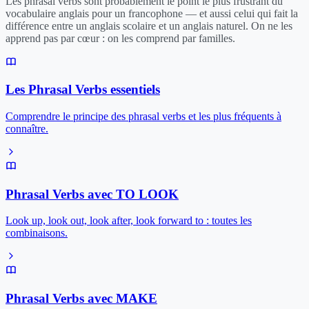
Les phrasal verbs sont probablement le point le plus frustrant du
vocabulaire anglais pour un francophone — et aussi celui qui fait la
différence entre un anglais scolaire et un anglais naturel. On ne les
apprend pas par cœur : on les comprend par familles.
Les Phrasal Verbs essentiels
Comprendre le principe des phrasal verbs et les plus fréquents à
connaître.
Phrasal Verbs avec TO LOOK
Look up, look out, look after, look forward to : toutes les
combinaisons.
Phrasal Verbs avec MAKE