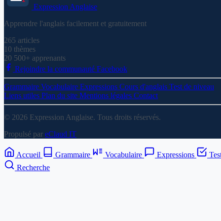
Expression
Anglaise
Apprendre l'anglais facilement et gratuitement
265
articles
10
thèmes
20 500+
apprenants
Rejoindre la communauté Facebook
Grammaire
Vocabulaire
Expressions
Cours d'anglais
Test de niveau
Liens utiles
Plan du site
Mentions légales
Contact
© 2026 Expression Anglaise. Tous droits réservés.
Propulsé par
eClaud IT
Accueil
Grammaire
Vocabulaire
Expressions
Tes
Recherche