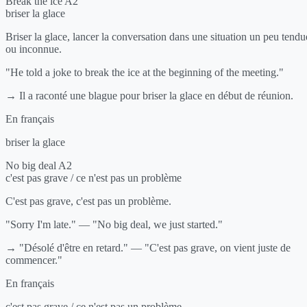
Break the ice
A2
briser la glace
Briser la glace, lancer la conversation dans une situation un peu tendu
ou inconnue.
"He told a joke to break the ice at the beginning of the meeting."
→ Il a raconté une blague pour briser la glace en début de réunion.
En français
briser la glace
No big deal
A2
c'est pas grave / ce n'est pas un problème
C'est pas grave, c'est pas un problème.
"Sorry I'm late." — "No big deal, we just started."
→ "Désolé d'être en retard." — "C'est pas grave, on vient juste de
commencer."
En français
c'est pas grave / ce n'est pas un problème