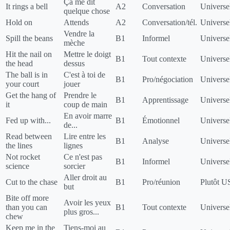
Ça me dit
It rings a bell
A2
Conversation
Universe
quelque chose
Hold on
Attends
A2
Conversation/tél.
Universe
Vendre la
Spill the beans
B1
Informel
Universe
mèche
Hit the nail on
Mettre le doigt
B1
Tout contexte
Universe
the head
dessus
The ball is in
C'est à toi de
B1
Pro/négociation
Universe
your court
jouer
Get the hang of
Prendre le
B1
Apprentissage
Universe
it
coup de main
En avoir marre
Fed up with...
B1
Émotionnel
Universe
de...
Read between
Lire entre les
B1
Analyse
Universe
the lines
lignes
Not rocket
Ce n'est pas
B1
Informel
Universe
science
sorcier
Aller droit au
Cut to the chase
B1
Pro/réunion
Plutôt U
but
Bite off more
Avoir les yeux
than you can
B1
Tout contexte
Universe
plus gros...
chew
Keep me in the
Tiens-moi au