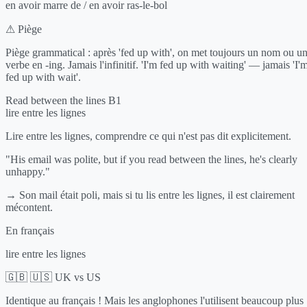
en avoir marre de / en avoir ras-le-bol
⚠ Piège
Piège grammatical : après 'fed up with', on met toujours un nom ou u
verbe en -ing. Jamais l'infinitif. 'I'm fed up with waiting' — jamais 'I'
fed up with wait'.
Read between the lines
B1
lire entre les lignes
Lire entre les lignes, comprendre ce qui n'est pas dit explicitement.
"His email was polite, but if you read between the lines, he's clearly
unhappy."
→ Son mail était poli, mais si tu lis entre les lignes, il est clairement
mécontent.
En français
lire entre les lignes
🇬🇧 🇺🇸 UK vs US
Identique au français ! Mais les anglophones l'utilisent beaucoup plus