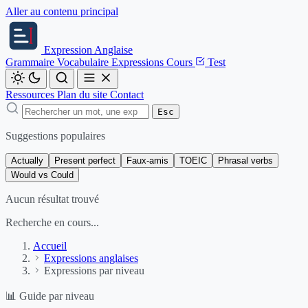
Aller au contenu principal
Expression
Anglaise
Grammaire
Vocabulaire
Expressions
Cours
Test
Ressources
Plan du site
Contact
Esc
Suggestions populaires
Actually
Present perfect
Faux-amis
TOEIC
Phrasal verbs
Would vs Could
Aucun résultat trouvé
Recherche en cours...
Accueil
Expressions anglaises
Expressions par niveau
📊
Guide par niveau