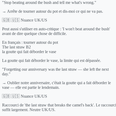
"Stop beating around the bush and tell me what's wrong."
→ Arrête de tourner autour du pot et dis-moi ce qui ne va pas.
🇬🇧 🇺🇸 Nuance UK/US
Peut aussi s'utiliser en auto-critique : 'I won't beat around the bush'
avant de dire quelque chose de difficile.
En français :
tourner autour du pot
The last straw
B2
la goutte qui fait déborder le vase
La goutte qui fait déborder le vase, la limite qui est dépassée.
"Forgetting our anniversary was the last straw — she left the next
day."
→ Oublier notre anniversaire, c'était la goutte qui a fait déborder le
vase — elle est partie le lendemain.
🇬🇧 🇺🇸 Nuance UK/US
Raccourci de 'the last straw that breaks the camel's back'. Le raccourc
suffit largement. Neutre UK/US.