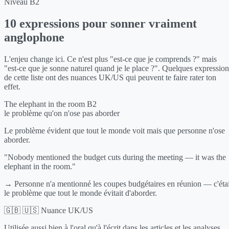
Niveau B2
10 expressions pour sonner vraiment
anglophone
L'enjeu change ici. Ce n'est plus "est-ce que je comprends ?" mais
"est-ce que je sonne naturel quand je le place ?". Quelques expression
de cette liste ont des nuances UK/US qui peuvent te faire rater ton
effet.
The elephant in the room
B2
le problème qu'on n'ose pas aborder
Le problème évident que tout le monde voit mais que personne n'ose
aborder.
"Nobody mentioned the budget cuts during the meeting — it was the
elephant in the room."
→ Personne n'a mentionné les coupes budgétaires en réunion — c'étai
le problème que tout le monde évitait d'aborder.
🇬🇧 🇺🇸 Nuance UK/US
Utilisée aussi bien à l'oral qu'à l'écrit dans les articles et les analyses.