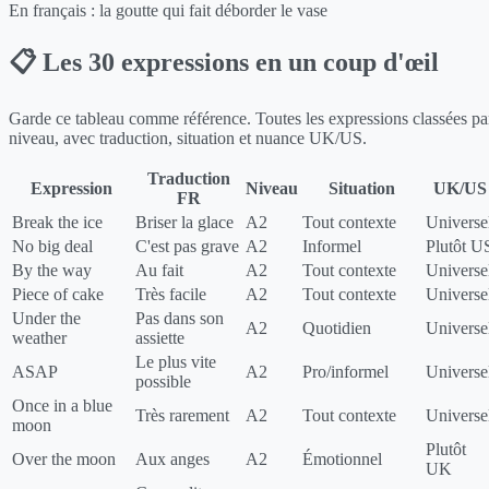
En français :
la goutte qui fait déborder le vase
📋 Les 30 expressions en un coup d'œil
Garde ce tableau comme référence. Toutes les expressions classées pa
niveau, avec traduction, situation et nuance UK/US.
Traduction
Expression
Niveau
Situation
UK/US
FR
Break the ice
Briser la glace
A2
Tout contexte
Universe
No big deal
C'est pas grave
A2
Informel
Plutôt U
By the way
Au fait
A2
Tout contexte
Universe
Piece of cake
Très facile
A2
Tout contexte
Universe
Under the
Pas dans son
A2
Quotidien
Universe
weather
assiette
Le plus vite
ASAP
A2
Pro/informel
Universe
possible
Once in a blue
Très rarement
A2
Tout contexte
Universe
moon
Plutôt
Over the moon
Aux anges
A2
Émotionnel
UK