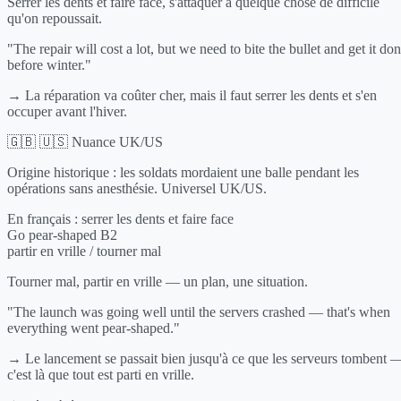
Serrer les dents et faire face, s'attaquer à quelque chose de difficile
qu'on repoussait.
"The repair will cost a lot, but we need to bite the bullet and get it do
before winter."
→ La réparation va coûter cher, mais il faut serrer les dents et s'en
occuper avant l'hiver.
🇬🇧 🇺🇸 Nuance UK/US
Origine historique : les soldats mordaient une balle pendant les
opérations sans anesthésie. Universel UK/US.
En français :
serrer les dents et faire face
Go pear-shaped
B2
partir en vrille / tourner mal
Tourner mal, partir en vrille — un plan, une situation.
"The launch was going well until the servers crashed — that's when
everything went pear-shaped."
→ Le lancement se passait bien jusqu'à ce que les serveurs tombent 
c'est là que tout est parti en vrille.