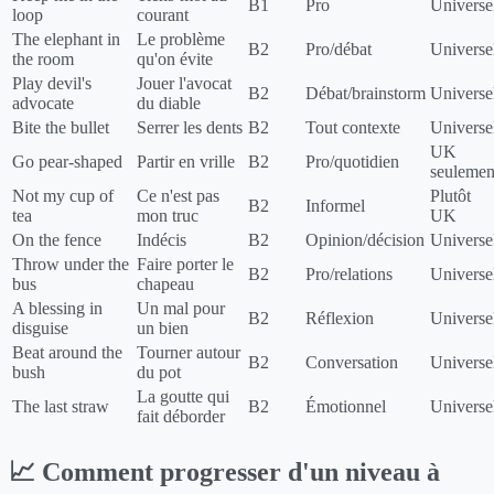
B1
Pro
Universe
loop
courant
The elephant in
Le problème
B2
Pro/débat
Universe
the room
qu'on évite
Play devil's
Jouer l'avocat
B2
Débat/brainstorm
Universe
advocate
du diable
Bite the bullet
Serrer les dents
B2
Tout contexte
Universe
UK
Go pear-shaped
Partir en vrille
B2
Pro/quotidien
seulemen
Not my cup of
Ce n'est pas
Plutôt
B2
Informel
tea
mon truc
UK
On the fence
Indécis
B2
Opinion/décision
Universe
Throw under the
Faire porter le
B2
Pro/relations
Universe
bus
chapeau
A blessing in
Un mal pour
B2
Réflexion
Universe
disguise
un bien
Beat around the
Tourner autour
B2
Conversation
Universe
bush
du pot
La goutte qui
The last straw
B2
Émotionnel
Universe
fait déborder
📈 Comment progresser d'un niveau à