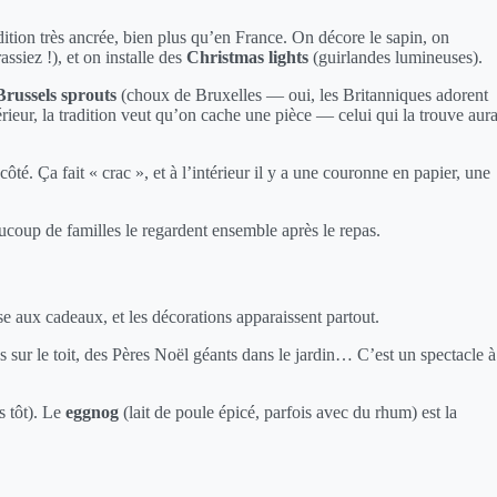
ition très ancrée, bien plus qu’en France. On décore le sapin, on
ssiez !), et on installe des
Christmas lights
(guirlandes lumineuses).
Brussels sprouts
(choux de Bruxelles — oui, les Britanniques adorent
érieur, la tradition veut qu’on cache une pièce — celui qui la trouve aur
té. Ça fait « crac », et à l’intérieur il y a une couronne en papier, une
coup de familles le regardent ensemble après le repas.
se aux cadeaux, et les décorations apparaissent partout.
sur le toit, des Pères Noël géants dans le jardin… C’est un spectacle à
s tôt). Le
eggnog
(lait de poule épicé, parfois avec du rhum) est la