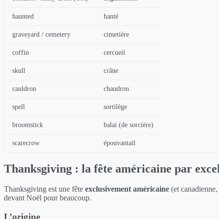
haunted
hanté
graveyard / cemetery
cimetière
coffin
cercueil
skull
crâne
cauldron
chaudron
spell
sortilège
broomstick
balai (de sorcière)
scarecrow
épouvantail
Thanksgiving : la fête américaine par exce
Thanksgiving est une fête
exclusivement américaine
(et canadienne, 
devant Noël pour beaucoup.
L’origine