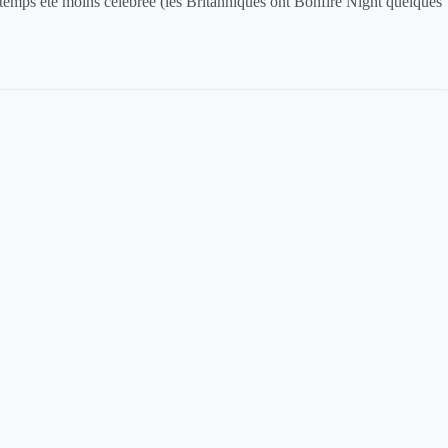
mps été moins célébrée (les Britanniques ont Bonfire Night quelques