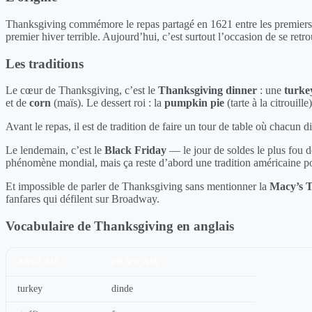
Thanksgiving commémore le repas partagé en 1621 entre les premiers 
premier hiver terrible. Aujourd’hui, c’est surtout l’occasion de se retro
Les traditions
Le cœur de Thanksgiving, c’est le
Thanksgiving dinner
: une
turke
et de
corn
(maïs). Le dessert roi : la
pumpkin pie
(tarte à la citrouille)
Avant le repas, il est de tradition de faire un tour de table où chacun di
Le lendemain, c’est le
Black Friday
— le jour de soldes le plus fou d
phénomène mondial, mais ça reste d’abord une tradition américaine p
Et impossible de parler de Thanksgiving sans mentionner la
Macy’s 
fanfares qui défilent sur Broadway.
Vocabulaire de Thanksgiving en anglais
ANGLAIS
FRANÇAIS
turkey
dinde