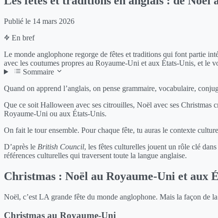
Les fêtes et traditions en anglais : de Noël
Publié le
14 mars 2026
En bref
Le monde anglophone regorge de fêtes et traditions qui font partie in
avec les coutumes propres au Royaume-Uni et aux États-Unis, et le vo
Sommaire
Quand on apprend l’anglais, on pense grammaire, vocabulaire, conjugai
Que ce soit Halloween avec ses citrouilles, Noël avec ses Christmas cr
Royaume-Uni ou aux États-Unis.
On fait le tour ensemble. Pour chaque fête, tu auras le contexte culturel
D’après le
British Council
, les fêtes culturelles jouent un rôle clé d
références culturelles qui traversent toute la langue anglaise.
Christmas : Noël au Royaume-Uni et aux É
Noël, c’est LA grande fête du monde anglophone. Mais la façon de la 
Christmas au Royaume-Uni