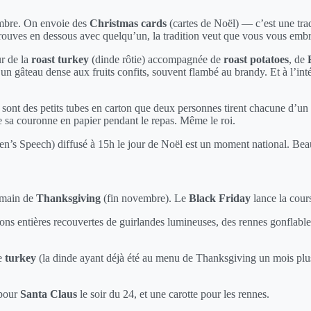
mbre. On envoie des
Christmas cards
(cartes de Noël) — c’est une trad
etrouves en dessous avec quelqu’un, la tradition veut que vous vous embra
ur de la
roast turkey
(dinde rôtie) accompagnée de
roast potatoes
, de
 un gâteau dense aux fruits confits, souvent flambé au brandy. Et à l’int
 sont des petits tubes en carton que deux personnes tirent chacune d’un cô
e sa couronne en papier pendant le repas. Même le roi.
’s Speech) diffusé à 15h le jour de Noël est un moment national. Beau
emain de
Thanksgiving
(fin novembre). Le
Black Friday
lance la cour
s entières recouvertes de guirlandes lumineuses, des rennes gonflables 
e
turkey
(la dinde ayant déjà été au menu de Thanksgiving un mois plu
 pour
Santa Claus
le soir du 24, et une carotte pour les rennes.