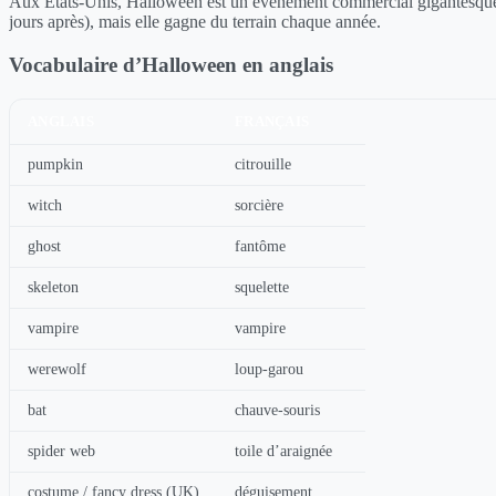
Aux États-Unis, Halloween est un événement commercial gigantesque 
jours après), mais elle gagne du terrain chaque année.
Vocabulaire d’Halloween en anglais
ANGLAIS
FRANÇAIS
pumpkin
citrouille
witch
sorcière
ghost
fantôme
skeleton
squelette
vampire
vampire
werewolf
loup-garou
bat
chauve-souris
spider web
toile d’araignée
costume / fancy dress (UK)
déguisement