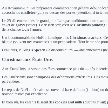
Au Royaume-Uni, les préparatifs commencent en général début déce
accroche du
mistletoe
(gui) au-dessus des portes (attention, si tu te r
Le 25 décembre, c’est le grand jour. Le repas traditionnel tourne auto
ça) et de
gravy
(sauce). Le dessert star, c’est le
Christmas pudding
:
de la chance toute l’année.
Un incontournable du Noël britannique : les
Christmas crackers
. Ce
blague (souvent très mauvaise) et un petit cadeau. Tout le monde port
D’ailleurs, le
King’s Speech
(le discours du roi — anciennement Queen
Christmas aux États-Unis
Aux États-Unis, la saison des fêtes commence plus tôt — dès le lend
Les Américains sont champions des décorations extérieures. Des maison
part entière.
Le repas de Noël américain est souvent à base de
ham
(jambon) ou d
boisson festive par excellence.
Et bien sûr, les enfants laissent des
cookies and milk
(biscuits et lait)