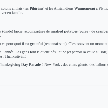
colons anglais (les
Pilgrims
) et les Amérindiens
Wampanoag
à Plymou
uver en famille.
y
(dinde) farcie, accompagnée de
mashed potatoes
(purée), de
cranbe
.
t ce pour quoi il est
grateful
(reconnaissant). C’est souvent un moment s
e l’année. Les gens font la queue dès l’aube (et parfois la veille au soi
ost-Thanksgiving.
Thanksgiving Day Parade
à New York : des chars géants, des ballons