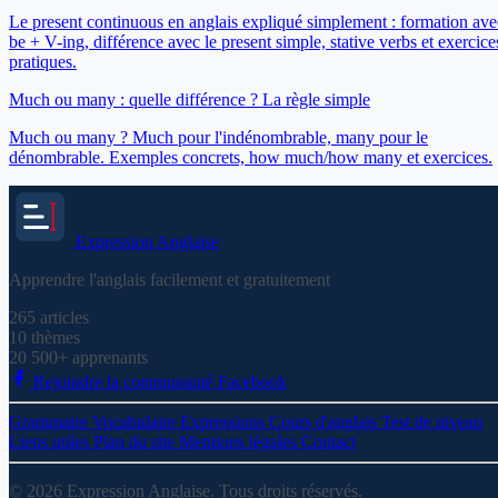
Le present continuous en anglais expliqué simplement : formation ave
be + V-ing, différence avec le present simple, stative verbs et exercice
pratiques.
Much ou many : quelle différence ? La règle simple
Much ou many ? Much pour l'indénombrable, many pour le
dénombrable. Exemples concrets, how much/how many et exercices.
Expression
Anglaise
Apprendre l'anglais facilement et gratuitement
265
articles
10
thèmes
20 500+
apprenants
Rejoindre la communauté Facebook
Grammaire
Vocabulaire
Expressions
Cours d'anglais
Test de niveau
Liens utiles
Plan du site
Mentions légales
Contact
© 2026 Expression Anglaise. Tous droits réservés.