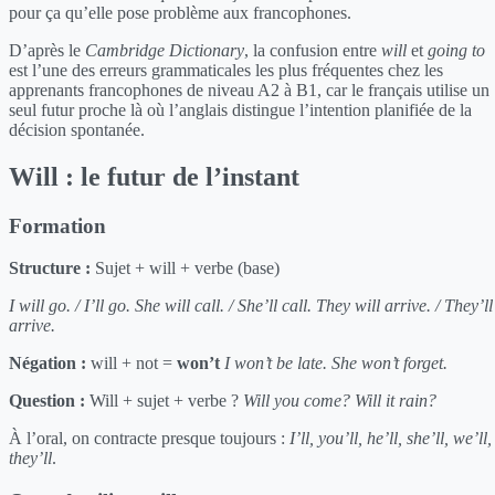
pour ça qu’elle pose problème aux francophones.
D’après le
Cambridge Dictionary
, la confusion entre
will
et
going to
est l’une des erreurs grammaticales les plus fréquentes chez les
apprenants francophones de niveau A2 à B1, car le français utilise un
seul futur proche là où l’anglais distingue l’intention planifiée de la
décision spontanée.
Will : le futur de l’instant
Formation
Structure :
Sujet + will + verbe (base)
I will go. / I’ll go.
She will call. / She’ll call.
They will arrive. / They’ll
arrive.
Négation :
will + not =
won’t
I won’t be late.
She won’t forget.
Question :
Will + sujet + verbe ?
Will you come?
Will it rain?
À l’oral, on contracte presque toujours :
I’ll, you’ll, he’ll, she’ll, we’ll,
they’ll
.