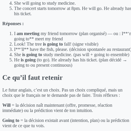
She will going to study medicine.
The concert starts tomorrow at 8pm. He will go. He already ha
his ticket.
Réponses :
I
am meeting
my friend tomorrow (plan organisé) — ou : I**‘
going to** meet my friend
Look! The tree
is going to
fall! (signe visible)
I**‘ll** have the fish, please. (décision spontanée au restaurant
She
is going to
study medicine. (pas will + going to ensemble)
He
is going
(to go). He already has his ticket. (plan décidé →
going to ou present continuous)
Ce qu’il faut retenir
Le futur anglais, c’est un choix. Pas un choix compliqué, mais un
choix que le français ne te demande pas de faire. Trois réflexes :
Will
= la décision naît maintenant (offre, promesse, réaction
immédiate) ou la prédiction vient de ton intuition.
Going to
= la décision existait avant (intention, plan) ou la prédiction
vient de ce que tu vois.