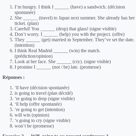
I’m hungry. I think I ______ (have) a sandwich. (décision
spontanée)
She ______ (travel) to Japan next summer. She already has her
ticket. (plan)
Careful! You ______ (drop) that glass! (signe visible)
Don’t worry. I ______ (help) you with the project. (offre)
They ______ (get) married in September. They’ve set the date.
(intention)
I think Real Madrid ______ (win) the match.
(prédiction/opinion)
Look at her face. She ______ (cry). (signe visible)
I promise I ______ (not / be) late. (promesse)
Réponses :
‘ll have (décision spontanée)
is going to travel (plan décidé)
‘re going to drop (signe visible)
‘ll help (offre spontanée)
‘re going to get (intention)
will win (opinion)
‘s going to cry (signe visible)
won’t be (promesse)