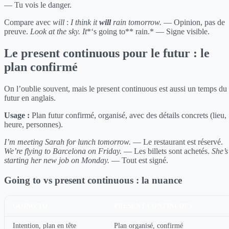
— Tu vois le danger.
Compare avec
will
:
I think it
will
rain tomorrow.
— Opinion, pas de
preuve.
Look at the sky. It
*‘s going to** rain.* — Signe visible.
Le present continuous pour le futur : le
plan confirmé
On l’oublie souvent, mais le present continuous est aussi un temps du
futur en anglais.
Usage :
Plan futur confirmé, organisé, avec des détails concrets (lieu,
heure, personnes).
I’m meeting Sarah for lunch tomorrow.
— Le restaurant est réservé.
We’re flying to Barcelona on Friday.
— Les billets sont achetés.
She’s
starting her new job on Monday.
— Tout est signé.
Going to vs present continuous : la nuance
GOING TO
PRESENT CONTINUOUS
Intention, plan en tête
Plan organisé, confirmé