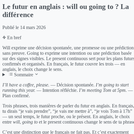
Le futur en anglais : will ou going to ? La
différence
Publié le
14 mars 2026
En bref
Will exprime une décision spontanée, une promesse ou une prédiction
sans preuve. Going to exprime une intention ou une prédiction basée
sur des signes visibles. Le present continuous sert pour les plans futur
confirmés et organisés. En français, le futur couvre les trois — en
anglais, le choix change le sens.
Sommaire
I’ll have a coffee, please.
— Décision spontanée.
I’m going to start
running this year.
— Intention réfléchie.
I’m meeting Tom at 5pm.
—
Plan confirmé.
Trois phrases, trois manières de parler du futur en anglais. En français
tu dirais “je vais prendre”, “je vais me mettre à”, “je vois Tom à 17h”
— un seul temps, le futur proche, ou le présent. En anglais, le choix
entre
will
,
going to
et le present continuous change le sens de ta phras
C’est une distinction que le français ne fait pas. Et c’est exactement