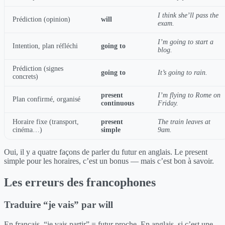
I think she’ll pass the
Prédiction (opinion)
will
exam.
I’m going to start a
Intention, plan réfléchi
going to
blog.
Prédiction (signes
going to
It’s going to rain.
concrets)
present
I’m flying to Rome on
Plan confirmé, organisé
continuous
Friday.
Horaire fixe (transport,
present
The train leaves at
cinéma…)
simple
9am.
Oui, il y a quatre façons de parler du futur en anglais. Le present
simple pour les horaires, c’est un bonus — mais c’est bon à savoir.
Les erreurs des francophones
Traduire “je vais” par will
En français, “je vais partir” = futur proche. En anglais, si c’est une