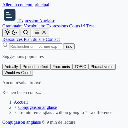
Aller au contenu principal
Expression
Anglaise
Grammaire
Vocabulaire
Expressions
Cours
Test
Ressources
Plan du site
Contact
Esc
Suggestions populaires
Actually
Present perfect
Faux-amis
TOEIC
Phrasal verbs
Would vs Could
Aucun résultat trouvé
Recherche en cours...
Accueil
Conjugaison anglaise
Le futur en anglais : will ou going to ? La différence
Conjugaison anglaise
9 min de lecture