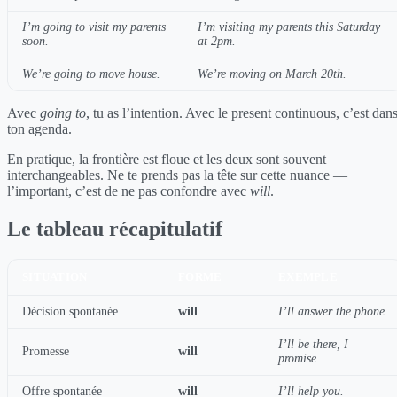
I’m going to visit my parents
I’m visiting my parents this Saturday
soon.
at 2pm.
We’re going to move house.
We’re moving on March 20th.
Avec
going to
, tu as l’intention. Avec le present continuous, c’est dan
ton agenda.
En pratique, la frontière est floue et les deux sont souvent
interchangeables. Ne te prends pas la tête sur cette nuance —
l’important, c’est de ne pas confondre avec
will
.
Le tableau récapitulatif
SITUATION
FORME
EXEMPLE
Décision spontanée
will
I’ll answer the phone.
I’ll be there, I
Promesse
will
promise.
Offre spontanée
will
I’ll help you.