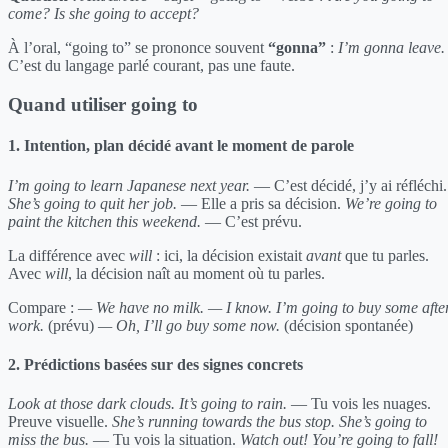
come?
Is she going to accept?
À l’oral, “going to” se prononce souvent
“gonna”
:
I’m gonna leave.
C’est du langage parlé courant, pas une faute.
Quand utiliser going to
1. Intention, plan décidé avant le moment de parole
I’m going to learn Japanese next year.
— C’est décidé, j’y ai réfléchi.
She’s going to quit her job.
— Elle a pris sa décision.
We’re going to
paint the kitchen this weekend.
— C’est prévu.
La différence avec
will
: ici, la décision existait
avant
que tu parles.
Avec
will
, la décision naît au moment où tu parles.
Compare :
— We have no milk.
— I know. I’m going to buy some afte
work.
(prévu)
— Oh, I’ll go buy some now.
(décision spontanée)
2. Prédictions basées sur des signes concrets
Look at those dark clouds. It’s going to rain.
— Tu vois les nuages.
Preuve visuelle.
She’s running towards the bus stop. She’s going to
miss the bus.
— Tu vois la situation.
Watch out! You’re going to fall!