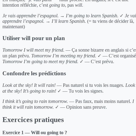
intention réfléchie, c’est
going to
, pas
will
.
Je vais apprendre l’espagnol.
→
I’m going to learn Spanish.
✓
Je vai
apprendre l’espagnol.
→
I’ll learn Spanish.
(= tu viens de décider là,
maintenant)
Utiliser will pour un plan
Tomorrow I will meet my friend.
— Ça sonne bizarre en anglais si c’e
un plan prévu.
Tomorrow I’m meeting my friend.
✓ — C’est organisé
Tomorrow I’m going to meet my friend.
✓ — C’est prévu.
Confondre les prédictions
Look at the sky! It will rain!
— Pas naturel si tu vois les nuages.
Look
at the sky! It’s going to rain!
✓ — Tu vois les signes.
I think it’s going to rain tomorrow.
— Pas faux, mais moins naturel.
I
think it will rain tomorrow.
✓ — Opinion sans preuve.
Exercices pratiques
Exercice 1 — Will ou going to ?