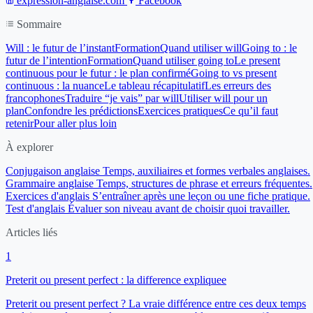
expression-anglaise.com
Facebook
Sommaire
Will : le futur de l’instant
Formation
Quand utiliser will
Going to : le
futur de l’intention
Formation
Quand utiliser going to
Le present
continuous pour le futur : le plan confirmé
Going to vs present
continuous : la nuance
Le tableau récapitulatif
Les erreurs des
francophones
Traduire “je vais” par will
Utiliser will pour un
plan
Confondre les prédictions
Exercices pratiques
Ce qu’il faut
retenir
Pour aller plus loin
À explorer
Conjugaison anglaise
Temps, auxiliaires et formes verbales anglaises.
Grammaire anglaise
Temps, structures de phrase et erreurs fréquentes.
Exercices d'anglais
S’entraîner après une leçon ou une fiche pratique.
Test d'anglais
Évaluer son niveau avant de choisir quoi travailler.
Articles liés
1
Preterit ou present perfect : la difference expliquee
Preterit ou present perfect ? La vraie différence entre ces deux temps