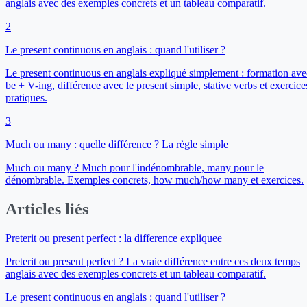
anglais avec des exemples concrets et un tableau comparatif.
2
Le present continuous en anglais : quand l'utiliser ?
Le present continuous en anglais expliqué simplement : formation ave
be + V-ing, différence avec le present simple, stative verbs et exercice
pratiques.
3
Much ou many : quelle différence ? La règle simple
Much ou many ? Much pour l'indénombrable, many pour le
dénombrable. Exemples concrets, how much/how many et exercices.
Articles liés
Preterit ou present perfect : la difference expliquee
Preterit ou present perfect ? La vraie différence entre ces deux temps
anglais avec des exemples concrets et un tableau comparatif.
Le present continuous en anglais : quand l'utiliser ?