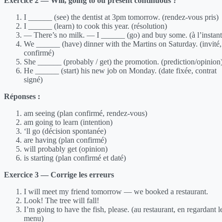
Exercice 2 — Will, going to ou present continuous ?
I ______ (see) the dentist at 3pm tomorrow. (rendez-vous pris)
I ______ (learn) to cook this year. (résolution)
— There’s no milk. — I ______ (go) and buy some. (à l’instant
We ______ (have) dinner with the Martins on Saturday. (invité,
confirmé)
She ______ (probably / get) the promotion. (prediction/opinion
He ______ (start) his new job on Monday. (date fixée, contrat
signé)
Réponses :
am seeing (plan confirmé, rendez-vous)
am going to learn (intention)
‘ll go (décision spontanée)
are having (plan confirmé)
will probably get (opinion)
is starting (plan confirmé et daté)
Exercice 3 — Corrige les erreurs
I will meet my friend tomorrow — we booked a restaurant.
Look! The tree will fall!
I’m going to have the fish, please. (au restaurant, en regardant l
menu)