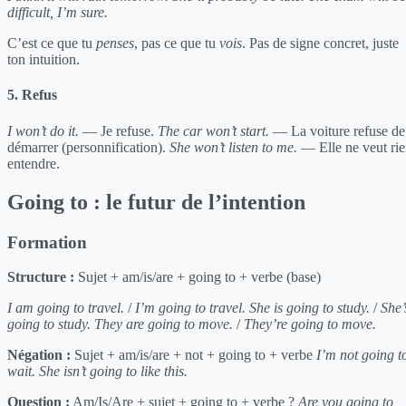
difficult, I’m sure.
C’est ce que tu
penses
, pas ce que tu
vois
. Pas de signe concret, juste
ton intuition.
5. Refus
I won’t do it.
— Je refuse.
The car won’t start.
— La voiture refuse de
démarrer (personnification).
She won’t listen to me.
— Elle ne veut ri
entendre.
Going to : le futur de l’intention
Formation
Structure :
Sujet + am/is/are + going to + verbe (base)
I am going to travel.
/
I’m going to travel.
She is going to study.
/
She’
going to study.
They are going to move.
/
They’re going to move.
Négation :
Sujet + am/is/are + not + going to + verbe
I’m not going t
wait.
She isn’t going to like this.
Question :
Am/Is/Are + sujet + going to + verbe ?
Are you going to