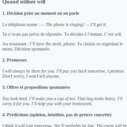
Quand utiliser will
1. Décision prise au moment où on parle
Le téléphone sonne :
— The phone is ringing!
— I’ll get it.
Tu n’avais pas prévu de répondre. Tu décides à l’instant. C’est
will
.
Au restaurant :
I’ll have the steak, please.
Tu choisis en regardant le
menu. Décision spontanée.
2. Promesses
I will always be there for you.
I’ll pay you back tomorrow, I promise.
Don’t worry, I won’t tell anyone.
3. Offres et propositions spontanées
You look tired. I’ll make you a cup of tea.
That bag looks heavy. I’ll
carry it for you.
I’ll help you with your homework.
4. Prédictions (opinion, intuition, pas de preuve concrète)
I think it will rain tomorrow.
She’ll probably be late.
The exam will be