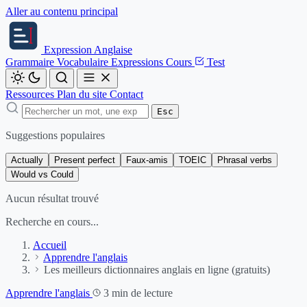
Aller au contenu principal
Expression
Anglaise
Grammaire
Vocabulaire
Expressions
Cours
Test
Ressources
Plan du site
Contact
Esc
Suggestions populaires
Actually
Present perfect
Faux-amis
TOEIC
Phrasal verbs
Would vs Could
Aucun résultat trouvé
Recherche en cours...
Accueil
Apprendre l'anglais
Les meilleurs dictionnaires anglais en ligne (gratuits)
Apprendre l'anglais
3 min de lecture