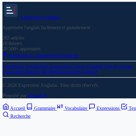
Expression
Anglaise
Apprendre l'anglais facilement et gratuitement
265
articles
10
thèmes
20 500+
apprenants
Rejoindre la communauté Facebook
Grammaire
Vocabulaire
Expressions
Cours d'anglais
Test de niveau
Liens utiles
Plan du site
Mentions légales
Contact
© 2026 Expression Anglaise. Tous droits réservés.
Propulsé par
eClaud IT
Accueil
Grammaire
Vocabulaire
Expressions
Tes
Recherche