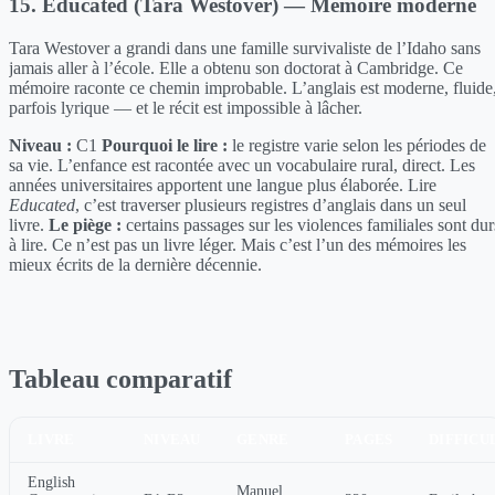
15. Educated (Tara Westover) — Mémoire moderne
Tara Westover a grandi dans une famille survivaliste de l’Idaho sans
jamais aller à l’école. Elle a obtenu son doctorat à Cambridge. Ce
mémoire raconte ce chemin improbable. L’anglais est moderne, fluide
parfois lyrique — et le récit est impossible à lâcher.
Niveau :
C1
Pourquoi le lire :
le registre varie selon les périodes de
sa vie. L’enfance est racontée avec un vocabulaire rural, direct. Les
années universitaires apportent une langue plus élaborée. Lire
Educated
, c’est traverser plusieurs registres d’anglais dans un seul
livre.
Le piège :
certains passages sur les violences familiales sont dur
à lire. Ce n’est pas un livre léger. Mais c’est l’un des mémoires les
mieux écrits de la dernière décennie.
Tableau comparatif
LIVRE
NIVEAU
GENRE
PAGES
DIFFICU
English
Manuel