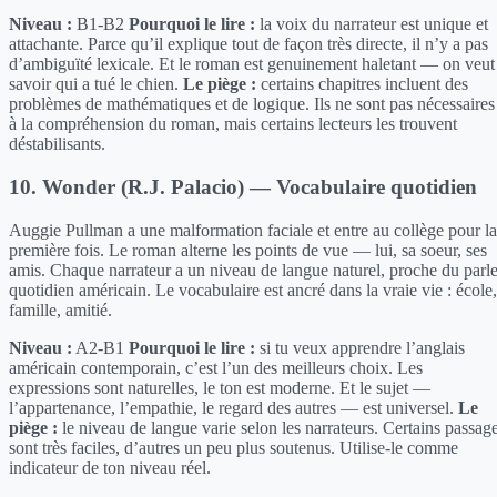
Niveau :
B1-B2
Pourquoi le lire :
la voix du narrateur est unique et
attachante. Parce qu’il explique tout de façon très directe, il n’y a pas
d’ambiguïté lexicale. Et le roman est genuinement haletant — on veut
savoir qui a tué le chien.
Le piège :
certains chapitres incluent des
problèmes de mathématiques et de logique. Ils ne sont pas nécessaires
à la compréhension du roman, mais certains lecteurs les trouvent
déstabilisants.
10. Wonder (R.J. Palacio) — Vocabulaire quotidien
Auggie Pullman a une malformation faciale et entre au collège pour la
première fois. Le roman alterne les points de vue — lui, sa soeur, ses
amis. Chaque narrateur a un niveau de langue naturel, proche du parle
quotidien américain. Le vocabulaire est ancré dans la vraie vie : école,
famille, amitié.
Niveau :
A2-B1
Pourquoi le lire :
si tu veux apprendre l’anglais
américain contemporain, c’est l’un des meilleurs choix. Les
expressions sont naturelles, le ton est moderne. Et le sujet —
l’appartenance, l’empathie, le regard des autres — est universel.
Le
piège :
le niveau de langue varie selon les narrateurs. Certains passag
sont très faciles, d’autres un peu plus soutenus. Utilise-le comme
indicateur de ton niveau réel.