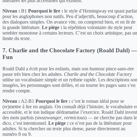
littéraires les plus accessibles qui existent.
Niveau :
B1
Pourquoi le lire :
le style d’Hemingway est quasi parfai
pour les anglophones non natifs. Peu d’adjectifs, beaucoup d’action,
des dialogues simples. On avance vite, on comprend bien, et on lit de
la grande littérature.
Le piège :
la répétition volontaire du style peut
sembler monotone à certains lecteurs. C’est un choix artistique, pas u
limite du texte.
7. Charlie and the Chocolate Factory (Roald Dahl) —
Fun
Roald Dahl a écrit pour les enfants, mais son humour pince-sans-rire
passe très bien chez les adultes.
Charlie and the Chocolate Factory
utilise un vocabulaire simple et un rythme rapide. Les descriptions son
imagées, les personnages sont drôles, et on tourne les pages sans s’en
rendre compte.
Niveau :
A2-B1
Pourquoi le lire :
c’est le roman idéal pour se
(re)mettre à lire en anglais. On connaît déjà l’histoire, le vocabulaire e
accessible, et le ton ludique dédramatise l’exercice. Roald Dahl inven
des mots parfois (
snozzwanger
,
vermicious
) — ne cherche pas dans le
dico, c’est intentionnel.
Le piège :
ce n’est pas de la littérature pour
adultes. Si tu cherches un texte plus dense, passe directement au
numéro 8 ou 9.