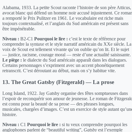
Alabama, 1933. La petite Scout raconte l’histoire de son père Atticus,
avocat blanc qui défend un homme noir accusé injustement. Ce roma
a remporté le Prix Pulitzer en 1961. Le vocabulaire est riche mais
toujours contextualisé, et l’anglais du Sud américain est présent sans
être impénétrable.
Niveau :
B2-C1
Pourquoi le lire :
c’est le texte de référence pour
comprendre la syntaxe et le style narratif américain du XXe siècle. La
voix de Scout est tellement vivante qu’on oublie qu’on lit. Et le sujet
— justice, racisme, courage moral — reste d’une actualité saisissante.
Le piège :
le dialecte du Sud américain apparaît dans les dialogues.
Certains personnages s’expriment avec un accent phonétiquement
retranscrit. C’est déroutant au début, mais on s’y habitue vite.
13. The Great Gatsby (Fitzgerald) — La prose
Long Island, 1922. Jay Gatsby organise des fêtes somptueuses dans
l’espoir de reconquérir son amour de jeunesse. Le roman de Fitzgeral
est connu pour la beauté de sa prose — des phrases longues,
musicales, chargées d’images. C’est un exercice de style autant qu’un
histoire.
Niveau :
C1
Pourquoi le lire :
si tu veux comprendre pourquoi les
anglophones parlent de “beautiful writing”,
Gatsby
est l’exemple