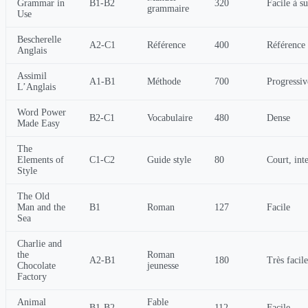
Grammar in
B1-B2
320
Facile à s
grammaire
Use
Bescherelle
A2-C1
Référence
400
Référence
Anglais
Assimil
A1-B1
Méthode
700
Progressiv
L’Anglais
Word Power
B2-C1
Vocabulaire
480
Dense
Made Easy
The
Elements of
C1-C2
Guide style
80
Court, int
Style
The Old
Man and the
B1
Roman
127
Facile
Sea
Charlie and
the
Roman
A2-B1
180
Très facile
Chocolate
jeunesse
Factory
Animal
Fable
B1-B2
112
Facile