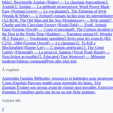
bible
2. Bescherelle Anglais (Hatier) — Le classique francophone
3.
Assimil L’Anglais — La méthode progressive
4. Word Power Made
Easy (Norman Lewis) — Le vocabulaire
5. The Elements of Style
(Strunk & White) — L’écriture
5 romans faciles pour les intermédiaire
(A2-B2)
6. The Old Man and the Sea (Hemingway) — Style simple
7.
Charlie and the Chocolate Factory (Roald Dahl) — Fun
8. Animal
Farm (George Orwell) — Court et percutant
9. The Curious Incident o
the Dog in the Night-Time (Haddon) — Narrateur unique
10. Wonder
(R.J. Palacio) — Vocabulaire quotidien
5 livres pour les avancés (B2-
C2)
11. 1984 (George Orwell) — Le classique
12. To Kill a
Mockingbird (Harper Lee) — L’anglais américain
13. The Great
Gatsby (Fitzgerald) — La prose
14. Sapiens (Yuval Noah Harari) —
Non-fiction accessible
15. Educated (Tara Westover) — Mémoire
moderne
Tableau comparatif
Pour aller plus loin
À explorer
Apprendre l'anglais
Méthodes, ressources et habitudes pour progresser
Cours d'anglais
Parcours guidés pour reprendre les bases.
Test
d'anglais
Évaluer son niveau avant de choisir quoi travailler.
Exercice
d'anglais
S’entraîner après une leçon ou une fiche pratique.
Articles liés
1