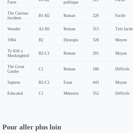
Farm
politique
The Curious
B1-B2
Roman
226
Facile
Incident…
Wonder
A2-B1
Roman
315
Très facile
1984
B2
Dystopie
328
Moyen
To Kill a
B2-C1
Roman
281
Moyen
Mockingbird
The Great
C1
Roman
180
Difficile
Gatsby
Sapiens
B2-C1
Essai
443
Moyen
Educated
C1
Mémoire
352
Difficile
Pour aller plus loin