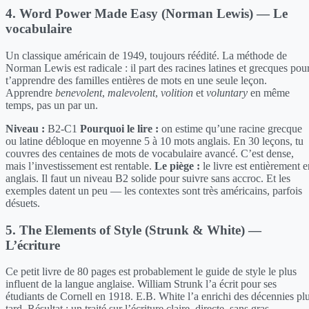
4. Word Power Made Easy (Norman Lewis) — Le
vocabulaire
Un classique américain de 1949, toujours réédité. La méthode de
Norman Lewis est radicale : il part des racines latines et grecques pou
t’apprendre des familles entières de mots en une seule leçon.
Apprendre
benevolent
,
malevolent
,
volition
et
voluntary
en même
temps, pas un par un.
Niveau :
B2-C1
Pourquoi le lire :
on estime qu’une racine grecque
ou latine débloque en moyenne 5 à 10 mots anglais. En 30 leçons, tu
couvres des centaines de mots de vocabulaire avancé. C’est dense,
mais l’investissement est rentable.
Le piège :
le livre est entièrement e
anglais. Il faut un niveau B2 solide pour suivre sans accroc. Et les
exemples datent un peu — les contextes sont très américains, parfois
désuets.
5. The Elements of Style (Strunk & White) —
L’écriture
Ce petit livre de 80 pages est probablement le guide de style le plus
influent de la langue anglaise. William Strunk l’a écrit pour ses
étudiants de Cornell en 1918. E.B. White l’a enrichi des décennies pl
tard. Résultat : un traité sur l’écriture claire, directe, sans gras.