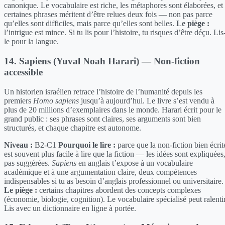
canonique. Le vocabulaire est riche, les métaphores sont élaborées, et
certaines phrases méritent d’être relues deux fois — non pas parce
qu’elles sont difficiles, mais parce qu’elles sont belles.
Le piège :
l’intrigue est mince. Si tu lis pour l’histoire, tu risques d’être déçu. Lis
le pour la langue.
14. Sapiens (Yuval Noah Harari) — Non-fiction
accessible
Un historien israélien retrace l’histoire de l’humanité depuis les
premiers
Homo sapiens
jusqu’à aujourd’hui. Le livre s’est vendu à
plus de 20 millions d’exemplaires dans le monde. Harari écrit pour le
grand public : ses phrases sont claires, ses arguments sont bien
structurés, et chaque chapitre est autonome.
Niveau :
B2-C1
Pourquoi le lire :
parce que la non-fiction bien écrit
est souvent plus facile à lire que la fiction — les idées sont expliquées
pas suggérées.
Sapiens
en anglais t’expose à un vocabulaire
académique et à une argumentation claire, deux compétences
indispensables si tu as besoin d’anglais professionnel ou universitaire.
Le piège :
certains chapitres abordent des concepts complexes
(économie, biologie, cognition). Le vocabulaire spécialisé peut ralentir
Lis avec un dictionnaire en ligne à portée.