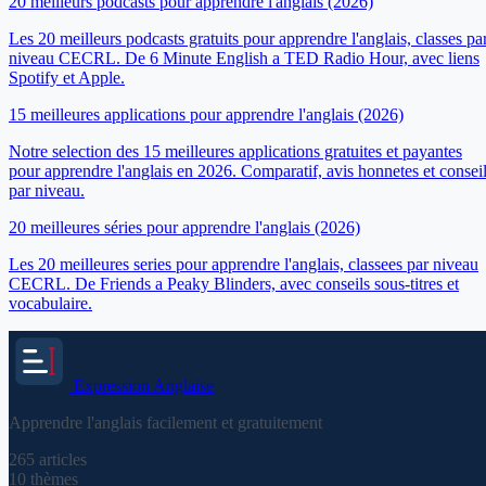
20 meilleurs podcasts pour apprendre l'anglais (2026)
Les 20 meilleurs podcasts gratuits pour apprendre l'anglais, classes pa
niveau CECRL. De 6 Minute English a TED Radio Hour, avec liens
Spotify et Apple.
15 meilleures applications pour apprendre l'anglais (2026)
Notre selection des 15 meilleures applications gratuites et payantes
pour apprendre l'anglais en 2026. Comparatif, avis honnetes et consei
par niveau.
20 meilleures séries pour apprendre l'anglais (2026)
Les 20 meilleures series pour apprendre l'anglais, classees par niveau
CECRL. De Friends a Peaky Blinders, avec conseils sous-titres et
vocabulaire.
Expression
Anglaise
Apprendre l'anglais facilement et gratuitement
265
articles
10
thèmes