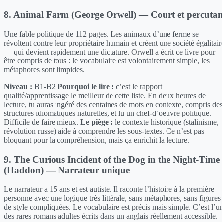
8. Animal Farm (George Orwell) — Court et percutan
Une fable politique de 112 pages. Les animaux d’une ferme se
révoltent contre leur propriétaire humain et créent une société égalitair
— qui devient rapidement une dictature. Orwell a écrit ce livre pour
être compris de tous : le vocabulaire est volontairement simple, les
métaphores sont limpides.
Niveau :
B1-B2
Pourquoi le lire :
c’est le rapport
qualité/apprentissage le meilleur de cette liste. En deux heures de
lecture, tu auras ingéré des centaines de mots en contexte, compris de
structures idiomatiques naturelles, et lu un chef-d’oeuvre politique.
Difficile de faire mieux.
Le piège :
le contexte historique (stalinisme,
révolution russe) aide à comprendre les sous-textes. Ce n’est pas
bloquant pour la compréhension, mais ça enrichit la lecture.
9. The Curious Incident of the Dog in the Night-Time
(Haddon) — Narrateur unique
Le narrateur a 15 ans et est autiste. Il raconte l’histoire à la première
personne avec une logique très littérale, sans métaphores, sans figures
de style compliquées. Le vocabulaire est précis mais simple. C’est l’u
des rares romans adultes écrits dans un anglais réellement accessible.