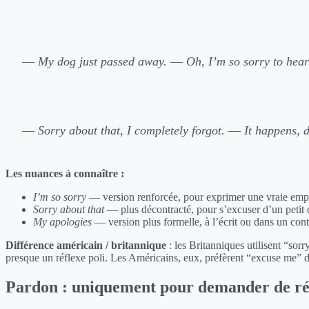
—
My dog just passed away.
—
Oh, I’m so sorry to hear
—
Sorry about that, I completely forgot.
—
It happens, 
Les nuances à connaître :
I’m so sorry
— version renforcée, pour exprimer une vraie empa
Sorry about that
— plus décontracté, pour s’excuser d’un petit
My apologies
— version plus formelle, à l’écrit ou dans un con
Différence américain / britannique
: les Britanniques utilisent “sor
presque un réflexe poli. Les Américains, eux, préfèrent “excuse me” da
Pardon : uniquement pour demander de ré