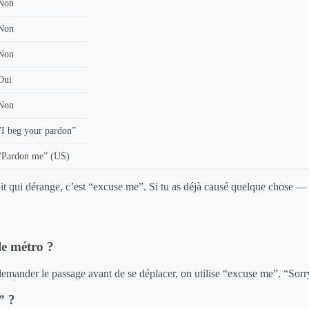
Non
Non
Non
Oui
Non
”I beg your pardon”
“Pardon me” (US)
ce soit qui dérange, c’est “excuse me”. Si tu as déjà causé quelque chos
le métro ?
demander le passage avant de se déplacer, on utilise “excuse me”. “Sor
” ?