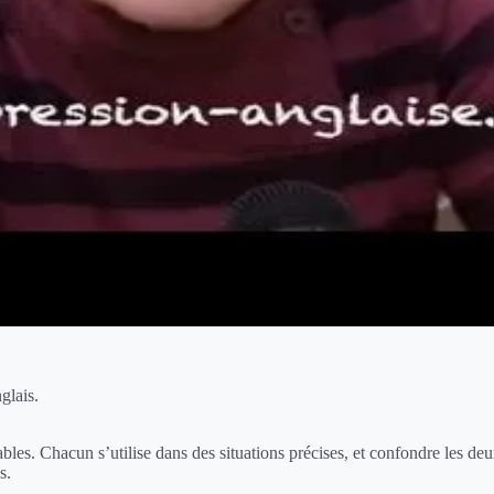
glais.
es. Chacun s’utilise dans des situations précises, et confondre les deux
s.