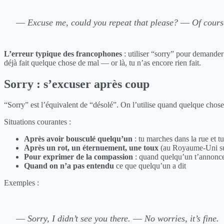
—
Excuse me, could you repeat that please?
—
Of cours
L’erreur typique des francophones
: utiliser “sorry” pour demander
déjà fait quelque chose de mal — or là, tu n’as encore rien fait.
Sorry : s’excuser après coup
“Sorry” est l’équivalent de “désolé”. On l’utilise quand quelque chos
Situations courantes :
Après avoir bousculé quelqu’un
: tu marches dans la rue et t
Après un rot, un éternuement, une toux
(au Royaume-Uni su
Pour exprimer de la compassion
: quand quelqu’un t’annonc
Quand on n’a pas entendu
ce que quelqu’un a dit
Exemples :
—
Sorry, I didn’t see you there.
—
No worries, it’s fine.