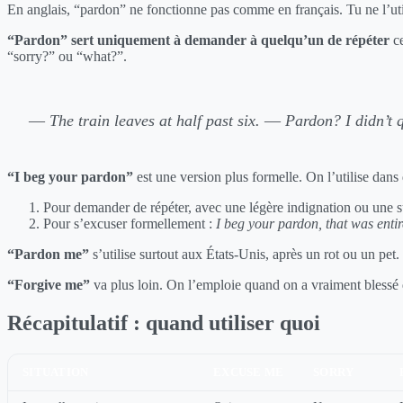
En anglais, “pardon” ne fonctionne pas comme en français. Tu ne l’util
“Pardon” sert uniquement à demander à quelqu’un de répéter
ce
“sorry?” ou “what?”.
—
The train leaves at half past six.
—
Pardon? I didn’t q
“I beg your pardon”
est une version plus formelle. On l’utilise dans
Pour demander de répéter, avec une légère indignation ou une su
Pour s’excuser formellement :
I beg your pardon, that was entir
“Pardon me”
s’utilise surtout aux États-Unis, après un rot ou un pet
“Forgive me”
va plus loin. On l’emploie quand on a vraiment blessé
Récapitulatif : quand utiliser quoi
SITUATION
EXCUSE ME
SORRY