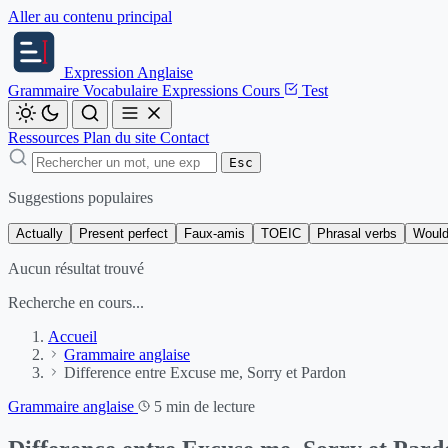
Aller au contenu principal
Expression
Anglaise
Grammaire
Vocabulaire
Expressions
Cours
Test
Ressources
Plan du site
Contact
Esc
Suggestions populaires
Actually
Present perfect
Faux-amis
TOEIC
Phrasal verbs
Would
Aucun résultat trouvé
Recherche en cours...
Accueil
Grammaire anglaise
Difference entre Excuse me, Sorry et Pardon
Grammaire anglaise
5 min de lecture