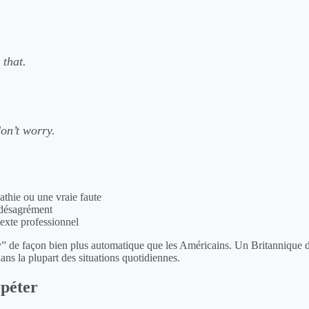
 that.
don’t worry.
thie ou une vraie faute
 désagrément
texte professionnel
ry” de façon bien plus automatique que les Américains. Un Britannique d
ns la plupart des situations quotidiennes.
péter