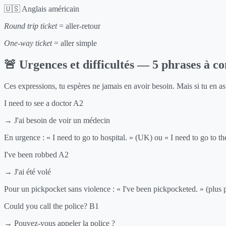
🇺🇸 Anglais américain
Round trip ticket
= aller-retour
One-way ticket
= aller simple
🚨 Urgences et difficultés — 5 phrases à c
Ces expressions, tu espères ne jamais en avoir besoin. Mais si tu en as
I need to see a doctor
A2
→ J'ai besoin de voir un médecin
En urgence : « I need to go to hospital. » (UK) ou « I need to go to 
I've been robbed
A2
→ J'ai été volé
Pour un pickpocket sans violence : « I've been pickpocketed. » (plus 
Could you call the police?
B1
→ Pouvez-vous appeler la police ?