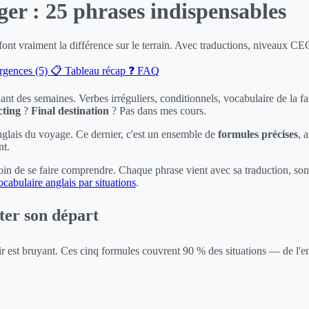
ger : 25 phrases indispensables
 font vraiment la différence sur le terrain. Avec traductions, niveaux C
rgences (5)
📋 Tableau récap
❓ FAQ
nt des semaines. Verbes irréguliers, conditionnels, vocabulaire de la 
ting
?
Final destination
? Pas dans mes cours.
'anglais du voyage. Ce dernier, c'est un ensemble de
formules précises
, 
nt.
soin de se faire comprendre. Chaque phrase vient avec sa traduction, so
ocabulaire anglais par situations
.
ter son départ
toir est bruyant. Ces cinq formules couvrent 90 % des situations — de l'