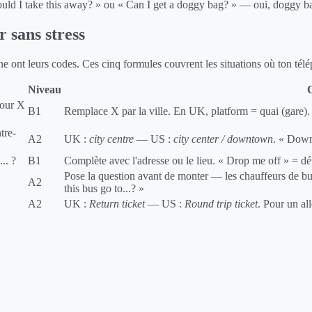
ould I take this away? » ou « Can I get a doggy bag? » — oui, doggy bag
 sans stress
 ont leurs codes. Ces cinq formules couvrent les situations où ton télé
Niveau
C
pour X
B1
Remplace X par la ville. En UK, platform = quai (gare). 
tre-
A2
UK :
city centre
—
US :
city center / downtown
. « Down
.. ?
B1
Complète avec l'adresse ou le lieu. « Drop me off » = dép
Pose la question avant de monter — les chauffeurs de bu
A2
this bus go to...? »
A2
UK :
Return ticket
—
US :
Round trip ticket
. Pour un al