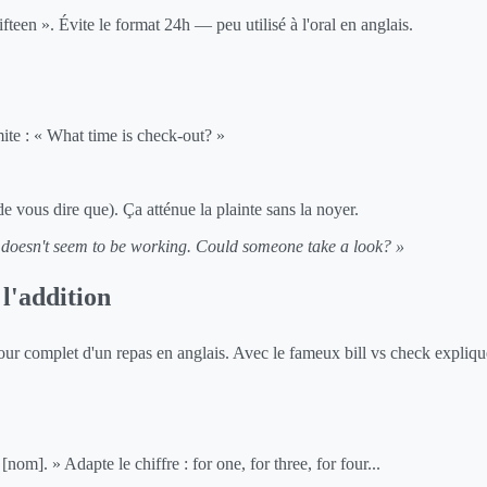
fifteen ». Évite le format 24h — peu utilisé à l'oral en anglais.
imite : « What time is check-out? »
t de vous dire que). Ça atténue la plainte sans la noyer.
 doesn't seem to be working. Could someone take a look? »
 l'addition
ur complet d'un repas en anglais. Avec le fameux bill vs check expliqu
[nom]. » Adapte le chiffre : for one, for three, for four...