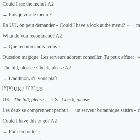
Could I see the menu?
A2
→ Puis-je voir le menu ?
En UK, on peut demander « Could I have a look at the menu? » — même 
What do you recommend?
A2
→ Que recommandez-vous ?
Question magique. Les serveurs adorent conseiller. Tu peux affiner :
The bill, please / Check, please
A2
→ L'addition, s'il vous plaît
🇬🇧 UK / 🇺🇸 US
UK :
The bill, please
—
US :
Check, please
Les deux se comprennent partout — un serveur britannique saisira « ch
Could I have this to go?
A2
→ Pour emporter ?