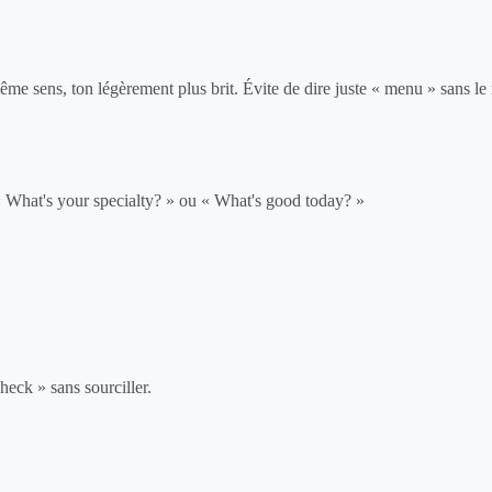
sens, ton légèrement plus brit. Évite de dire juste « menu » sans le r
 « What's your specialty? » ou « What's good today? »
eck » sans sourciller.