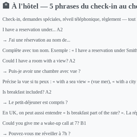
🏨 À l'hôtel — 5 phrases du check-in au ch
Check-in, demandes spéciales, réveil téléphonique, règlement — tout l
I have a reservation under...
A2
→ J'ai une réservation au nom de...
Complète avec ton nom. Exemple : « I have a reservation under Smith
Could I have a room with a view?
A2
→ Puis-je avoir une chambre avec vue ?
Précise la vue si tu peux : « with a sea view » (vue mer), « with a cit
Is breakfast included?
A2
→ Le petit-déjeuner est compris ?
En UK, on peut aussi entendre « Is breakfast part of the rate? ». La répo
Could you give me a wake-up call at 7?
B1
→ Pouvez-vous me réveiller à 7h ?