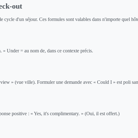
eck-out
e cycle d'un séjour. Ces formules sont valables dans n'importe quel hôt
. » Under = au nom de, dans ce contexte précis.
y view » (vue ville). Formuler une demande avec « Could I » est poli sans
nse positive : « Yes, it's complimentary. » (Oui, il est offert.)