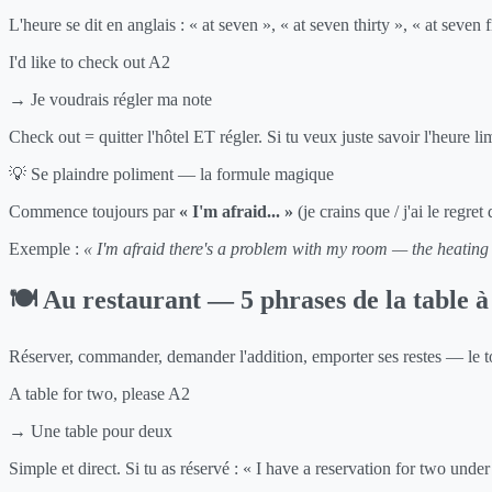
L'heure se dit en anglais : « at seven », « at seven thirty », « at seven 
I'd like to check out
A2
→ Je voudrais régler ma note
Check out = quitter l'hôtel ET régler. Si tu veux juste savoir l'heure l
💡 Se plaindre poliment — la formule magique
Commence toujours par
« I'm afraid... »
(je crains que / j'ai le regre
Exemple :
« I'm afraid there's a problem with my room — the heating
🍽️ Au restaurant — 5 phrases de la table à
Réserver, commander, demander l'addition, emporter ses restes — le to
A table for two, please
A2
→ Une table pour deux
Simple et direct. Si tu as réservé : « I have a reservation for two under 