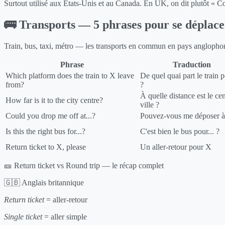
Surtout utilisé aux États-Unis et au Canada. En UK, on dit plutôt « C
🚌 Transports — 5 phrases pour se déplacer
Train, bus, taxi, métro — les transports en commun en pays anglophone
Phrase
Traduction
Which platform does the train to X leave
De quel quai part le train 
from?
?
À quelle distance est le cen
How far is it to the city centre?
ville ?
Could you drop me off at...?
Pouvez-vous me déposer à.
Is this the right bus for...?
C'est bien le bus pour... ?
Return ticket to X, please
Un aller-retour pour X
🎫 Return ticket vs Round trip — le récap complet
🇬🇧 Anglais britannique
Return ticket
= aller-retour
Single ticket
= aller simple