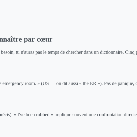
onnaître par cœur
 besoin, tu n'auras pas le temps de chercher dans un dictionnaire. Cinq p
the emergency room. » (US — on dit aussi « the ER »). Pas de panique, c
précis). « I've been robbed » implique souvent une confrontation direct