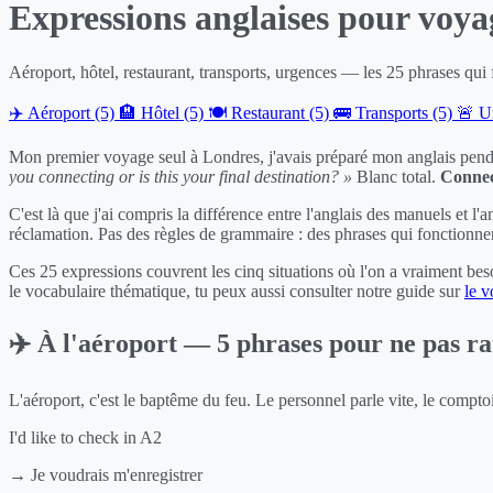
Expressions anglaises pour voya
Aéroport, hôtel, restaurant, transports, urgences — les 25 phrases qui
✈️ Aéroport (5)
🏨 Hôtel (5)
🍽️ Restaurant (5)
🚌 Transports (5)
🚨 U
Mon premier voyage seul à Londres, j'avais préparé mon anglais penda
you connecting or is this your final destination? »
Blanc total.
Connec
C'est là que j'ai compris la différence entre l'anglais des manuels et l
réclamation. Pas des règles de grammaire : des phrases qui fonctionne
Ces 25 expressions couvrent les cinq situations où l'on a vraiment be
le vocabulaire thématique, tu peux aussi consulter notre guide sur
le v
✈️ À l'aéroport — 5 phrases pour ne pas ra
L'aéroport, c'est le baptême du feu. Le personnel parle vite, le comp
I'd like to check in
A2
→ Je voudrais m'enregistrer