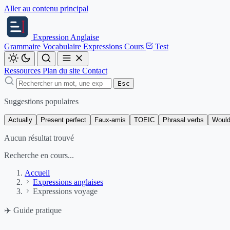
Aller au contenu principal
Expression
Anglaise
Grammaire
Vocabulaire
Expressions
Cours
Test
Ressources
Plan du site
Contact
Esc
Suggestions populaires
Actually
Present perfect
Faux-amis
TOEIC
Phrasal verbs
Would
Aucun résultat trouvé
Recherche en cours...
Accueil
Expressions anglaises
Expressions voyage
✈️
Guide pratique