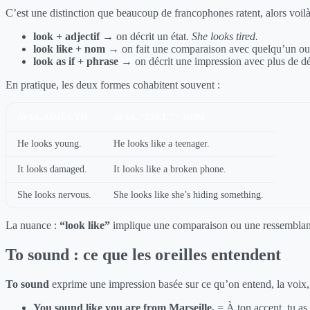
C’est une distinction que beaucoup de francophones ratent, alors voilà 
look + adjectif
→ on décrit un état.
She looks tired.
look like + nom
→ on fait une comparaison avec quelqu’un ou
look as if + phrase
→ on décrit une impression avec plus de dé
En pratique, les deux formes cohabitent souvent :
AVEC ADJECTIF
AVEC “LIKE” + NOM
He looks young.
He looks like a teenager.
It looks damaged.
It looks like a broken phone.
She looks nervous.
She looks like she’s hiding something.
La nuance :
“look like”
implique une comparaison ou une ressembla
To sound : ce que les oreilles entendent
To sound
exprime une impression basée sur ce qu’on entend, la voix, 
You sound like you are from Marseille.
= À ton accent, tu as 