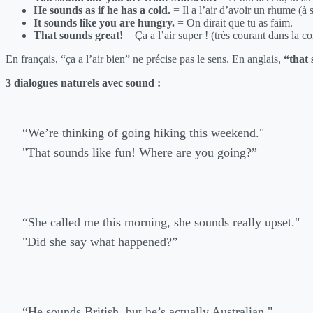
He sounds as if he has a cold.
= Il a l’air d’avoir un rhume (à 
It sounds like you are hungry.
= On dirait que tu as faim.
That sounds great!
= Ça a l’air super ! (très courant dans la c
En français, “ça a l’air bien” ne précise pas le sens. En anglais,
“that 
3 dialogues naturels avec sound :
“We’re thinking of going hiking this weekend."
"That sounds like fun! Where are you going?”
“She called me this morning, she sounds really upset."
"Did she say what happened?”
“He sounds British, but he’s actually Australian."