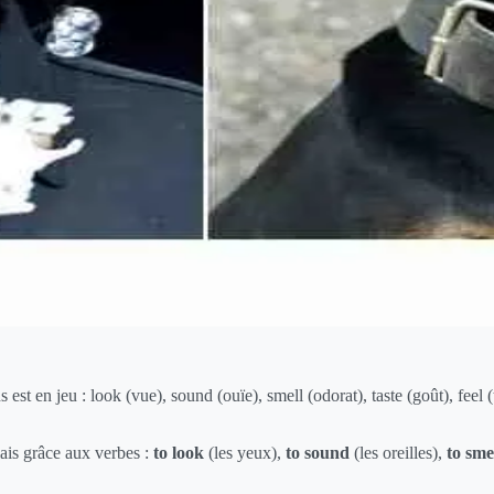
 est en jeu : look (vue), sound (ouïe), smell (odorat), taste (goût), feel (
ais grâce aux verbes :
to look
(les yeux),
to sound
(les oreilles),
to sme