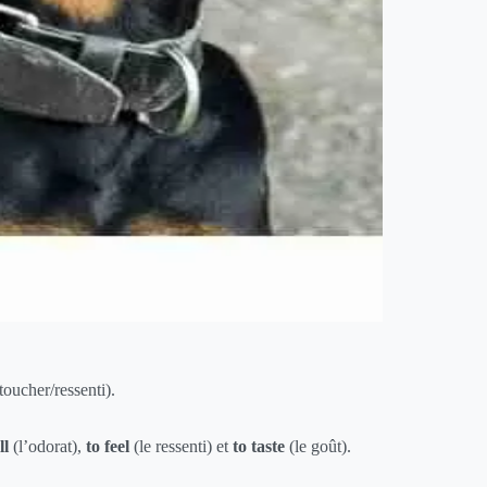
toucher/ressenti).
ll
(l’odorat),
to feel
(le ressenti) et
to taste
(le goût).