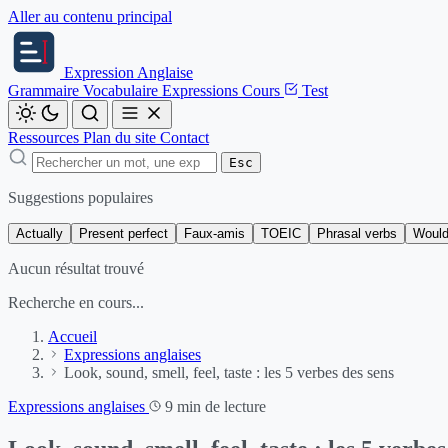
Aller au contenu principal
Expression
Anglaise
Grammaire
Vocabulaire
Expressions
Cours
Test
Ressources
Plan du site
Contact
Esc
Suggestions populaires
Actually
Present perfect
Faux-amis
TOEIC
Phrasal verbs
Would
Aucun résultat trouvé
Recherche en cours...
Accueil
Expressions anglaises
Look, sound, smell, feel, taste : les 5 verbes des sens
Expressions anglaises
9 min de lecture