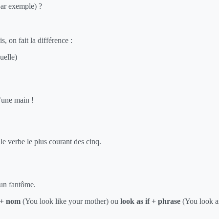
ar exemple) ?
, on fait la différence :
uelle)
d’une main !
e verbe le plus courant des cinq.
 un fantôme.
e + nom
(You look like your mother) ou
look as if + phrase
(You look as