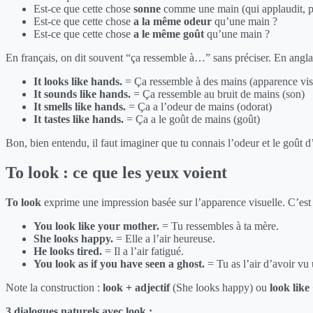
Est-ce que cette chose
sonne
comme une main (qui applaudit, p
Est-ce que cette chose
a la même odeur
qu’une main ?
Est-ce que cette chose
a le même goût
qu’une main ?
En français, on dit souvent “ça ressemble à…” sans préciser. En anglais
It looks like hands.
= Ça ressemble à des mains (apparence vis
It sounds like hands.
= Ça ressemble au bruit de mains (son)
It smells like hands.
= Ça a l’odeur de mains (odorat)
It tastes like hands.
= Ça a le goût de mains (goût)
Bon, bien entendu, il faut imaginer que tu connais l’odeur et le goût 
To look : ce que les yeux voient
To look
exprime une impression basée sur l’apparence visuelle. C’est l
You look like your mother.
= Tu ressembles à ta mère.
She looks happy.
= Elle a l’air heureuse.
He looks tired.
= Il a l’air fatigué.
You look as if you have seen a ghost.
= Tu as l’air d’avoir vu
Note la construction :
look + adjectif
(She looks happy) ou
look lik
3 dialogues naturels avec look :