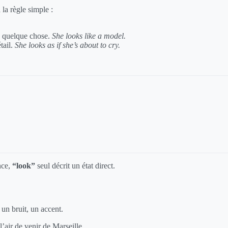
la règle simple :
 quelque chose.
She looks like a model.
tail.
She looks as if she’s about to cry.
nce,
“look”
seul décrit un état direct.
un bruit, un accent.
l’air de venir de Marseille.