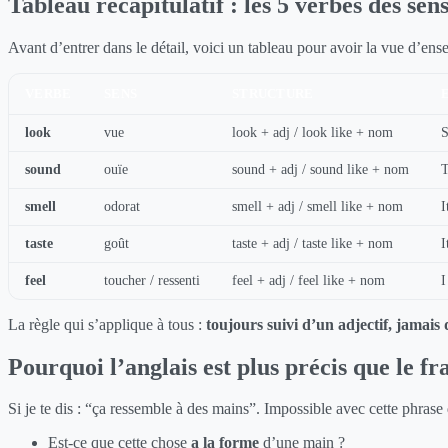
Tableau récapitulatif : les 5 verbes des sen
Avant d’entrer dans le détail, voici un tableau pour avoir la vue d’en
VERBE
SENS
STRUCTURE
look
vue
look + adj / look like + nom
S
sound
ouïe
sound + adj / sound like + nom
T
smell
odorat
smell + adj / smell like + nom
I
taste
goût
taste + adj / taste like + nom
I
feel
toucher / ressenti
feel + adj / feel like + nom
I
La règle qui s’applique à tous :
toujours suivi d’un adjectif, jamais
Pourquoi l’anglais est plus précis que le fra
Si je te dis : “ça ressemble à des mains”. Impossible avec cette phrase 
Est-ce que cette chose
a la forme
d’une main ?