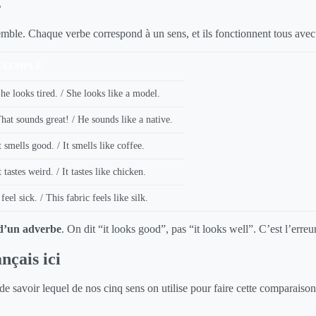
s
semble. Chaque verbe correspond à un sens, et ils fonctionnent tous ave
EXEMPLE
he looks tired. / She looks like a model.
hat sounds great! / He sounds like a native.
t smells good. / It smells like coffee.
t tastes weird. / It tastes like chicken.
 feel sick. / This fabric feels like silk.
 d’un adverbe
. On dit “it looks good”, pas “it looks well”. C’est l’erreu
nçais ici
de savoir lequel de nos cinq sens on utilise pour faire cette comparaison