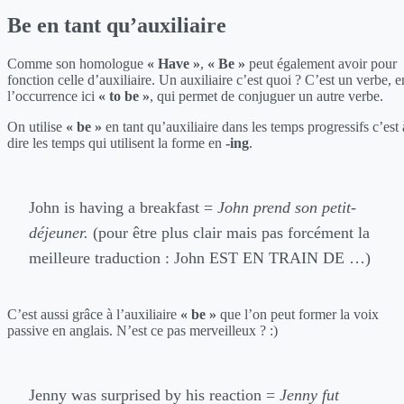
Be en tant qu’auxiliaire
Comme son homologue
« Have »
,
« Be »
peut également avoir pour
fonction celle d’auxiliaire. Un auxiliaire c’est quoi ? C’est un verbe, e
l’occurrence ici
« to be »
, qui permet de conjuguer un autre verbe.
On utilise
« be »
en tant qu’auxiliaire dans les temps progressifs c’est 
dire les temps qui utilisent la forme en
-ing
.
John is having a breakfast =
John prend son petit-
déjeuner.
(pour être plus clair mais pas forcément la
meilleure traduction : John EST EN TRAIN DE …)
C’est aussi grâce à l’auxiliaire
« be »
que l’on peut former la voix
passive en anglais. N’est ce pas merveilleux ? :)
Jenny was surprised by his reaction =
Jenny fut