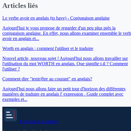
Articles liés
Le verbe avoir en anglais (to have) - Conjugaison anglaise
Aujourd'hui je vous propose de regarder d'un peu plus près la
conjugaison anglaise. En effet, nous allons examiner ensemble le ver
avoir en anglais et...
Worth en anglais : comment l'utiliser et le traduire
Nouvel article, nouveau sujet ! Aujourd'hui nous allons travailler sur
l'utilisation du mot WORTH en anglais. Que signifie t-il ? Comment
l'utiliser ?
Comment dire "tenir/être au courant" en anglais?
Aujourd'hui nous allons faire un petit tour d'horizon des différentes
manières de traduire en anglais l' expression . Guide complet avec
exemples et...
Expression
Anglaise