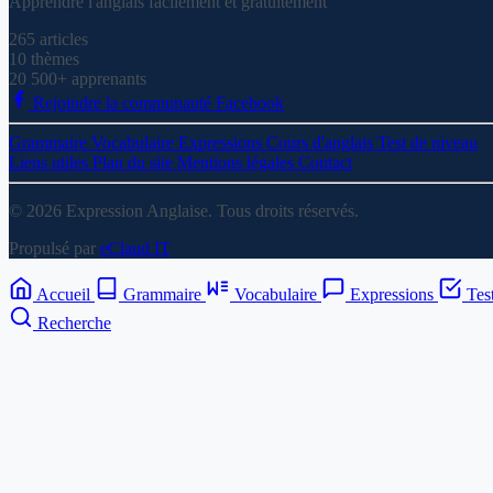
Apprendre l'anglais facilement et gratuitement
265
articles
10
thèmes
20 500+
apprenants
Rejoindre la communauté Facebook
Grammaire
Vocabulaire
Expressions
Cours d'anglais
Test de niveau
Liens utiles
Plan du site
Mentions légales
Contact
© 2026 Expression Anglaise. Tous droits réservés.
Propulsé par
eClaud IT
Accueil
Grammaire
Vocabulaire
Expressions
Tes
Recherche