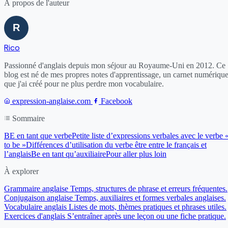
À propos de l'auteur
Rico
Passionné d'anglais depuis mon séjour au Royaume-Uni en 2012. Ce
blog est né de mes propres notes d'apprentissage, un carnet numériqu
que j'ai créé pour ne plus perdre mon vocabulaire.
expression-anglaise.com
Facebook
Sommaire
BE en tant que verbe
Petite liste d’expressions verbales avec le verbe 
to be »
Différences d’utilisation du verbe être entre le français et
l’anglais
Be en tant qu’auxiliaire
Pour aller plus loin
À explorer
Grammaire anglaise
Temps, structures de phrase et erreurs fréquentes.
Conjugaison anglaise
Temps, auxiliaires et formes verbales anglaises.
Vocabulaire anglais
Listes de mots, thèmes pratiques et phrases utiles.
Exercices d'anglais
S’entraîner après une leçon ou une fiche pratique.