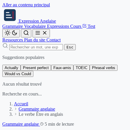
Aller au contenu principal
Expression
Anglaise
Grammaire
Vocabulaire
Expressions
Cours
Test
Ressources
Plan du site
Contact
Esc
Suggestions populaires
Actually
Present perfect
Faux-amis
TOEIC
Phrasal verbs
Would vs Could
Aucun résultat trouvé
Recherche en cours...
Accueil
Grammaire anglaise
Le verbe Être en anglais
Grammaire anglaise
5 min de lecture