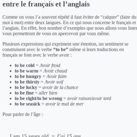
entre le français et l’anglais
Comme on vous l’a souvent répété il faut éviter de “calquer” (faire du
mot à mot) entre deux langues. En ce qui nous concerne le français et
l’anglais. En effet, bon nombre d’exemples que nous allons vous liste
vous permettront de vous en apercevoir par vous même.
Plusieurs expressions qui expriment une émotion, un sentiment se
construisent avec le verbe
“to be”
même si leurs traductions en
français se font avec le verbe avoir :
to be cold
=
Avoir froid
to be warm
=
Avoir chaud
to be hungry
=
Avoir faim
to be thirsty
=
Avoir soif
to be lucky
=
avoir de la chance
to be fine
=
aller bien
to be right/to be wrong
=
avoir raison/avoir tord
to be seasick
=
avoir le mal de mer
Pour parler de l’âge :
I am 15 years old. =
J’ai 15 ans