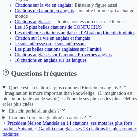
Citations sur la vie en anglais
: Einstein y figure aussi
Citations de Gandhi en anglais
: un autre homme qui a changé l
monde
Citations anglaises
— toutes nos ressources sur ce theme
Les 15 plus belles citations de CONFUCIUS
Les meilleures citations anglaises d’Abraham Lincoln traduites
Citation sur la vie en anglais et français
Je suis intéressé ou je suis intéressant
Les plus belles citations anglaises sur l’amitié
Citations anglaises sur l’amour - Proverbes anglais
10 citations en anglais sur les langues
Questions fréquentes
Quelle est la citation la plus connue d'Einstein en anglais ?
"Imagination is more important than knowledge" (L'imagination est
plus importante que le savoir) est l'une de ses phrases les plus célèbres
et les plus citées.
Einstein parlait-il anglais ?
Comment dire 'imagination' en anglais ?
Précédent
Nelson Mandela en 14 citations, ses mots les plus forts
traduits
Suivant
Gandhi en anglais, ses 13 citations les plus connue
traduites