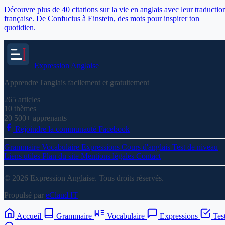
Découvre plus de 40 citations sur la vie en anglais avec leur traductio
française. De Confucius à Einstein, des mots pour inspirer ton
quotidien.
Expression
Anglaise
Apprendre l'anglais facilement et gratuitement
265
articles
10
thèmes
20 500+
apprenants
Rejoindre la communauté Facebook
Grammaire
Vocabulaire
Expressions
Cours d'anglais
Test de niveau
Liens utiles
Plan du site
Mentions légales
Contact
© 2026 Expression Anglaise. Tous droits réservés.
Propulsé par
eClaud IT
Accueil
Grammaire
Vocabulaire
Expressions
Tes