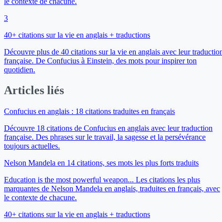
le contexte de chacune.
3
40+ citations sur la vie en anglais + traductions
Découvre plus de 40 citations sur la vie en anglais avec leur traductio
française. De Confucius à Einstein, des mots pour inspirer ton
quotidien.
Articles liés
Confucius en anglais : 18 citations traduites en français
Découvre 18 citations de Confucius en anglais avec leur traduction
française. Des phrases sur le travail, la sagesse et la persévérance
toujours actuelles.
Nelson Mandela en 14 citations, ses mots les plus forts traduits
Education is the most powerful weapon... Les citations les plus
marquantes de Nelson Mandela en anglais, traduites en français, avec
le contexte de chacune.
40+ citations sur la vie en anglais + traductions