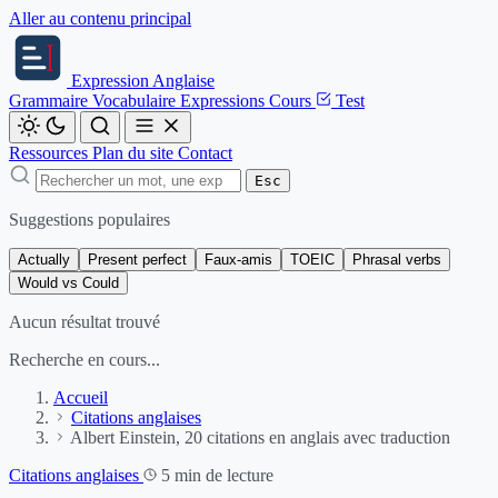
Aller au contenu principal
Expression
Anglaise
Grammaire
Vocabulaire
Expressions
Cours
Test
Ressources
Plan du site
Contact
Esc
Suggestions populaires
Actually
Present perfect
Faux-amis
TOEIC
Phrasal verbs
Would vs Could
Aucun résultat trouvé
Recherche en cours...
Accueil
Citations anglaises
Albert Einstein, 20 citations en anglais avec traduction
Citations anglaises
5 min de lecture