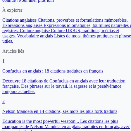
connue ?
Pour aller plus loin
À explorer
Citations anglaises
Citations, proverbes et formulations mémorables.
Expressions anglaises
Expressions idiomatiques, tournures naturelles 
registres.
Culture anglaise
Culture UK/US, traditions, médias et
usages.
Vocabulaire anglais
Listes de mots, thèmes pratiques et phrase
utiles.
Articles liés
1
Confucius en anglais : 18 citations traduites en français
Découvre 18 citations de Confucius en anglais avec leur traduction
française. Des phrases sur le travail, la sagesse et la persévérance
toujours actuelles.
2
Nelson Mandela en 14 citations, ses mots les plus forts traduits
Education is the most powerful weapon... Les citations les plus
marquantes de Nelson Mandela en anglais, traduites en français, avec