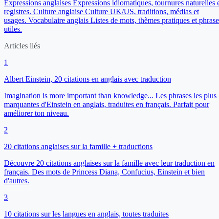
Expressions anglaises
Expressions idiomatiques, tournures naturelles 
registres.
Culture anglaise
Culture UK/US, traditions, médias et
usages.
Vocabulaire anglais
Listes de mots, thèmes pratiques et phrase
utiles.
Articles liés
1
Albert Einstein, 20 citations en anglais avec traduction
Imagination is more important than knowledge... Les phrases les plus
marquantes d'Einstein en anglais, traduites en français. Parfait pour
améliorer ton niveau.
2
20 citations anglaises sur la famille + traductions
Découvre 20 citations anglaises sur la famille avec leur traduction en
français. Des mots de Princess Diana, Confucius, Einstein et bien
d'autres.
3
10 citations sur les langues en anglais, toutes traduites