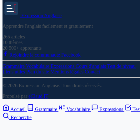
Expression
Anglaise
Apprendre l'anglais facilement et gratuitement
265
articles
10
thèmes
20 500+
apprenants
Rejoindre la communauté Facebook
Grammaire
Vocabulaire
Expressions
Cours d'anglais
Test de niveau
Liens utiles
Plan du site
Mentions légales
Contact
© 2026 Expression Anglaise. Tous droits réservés.
Propulsé par
eClaud IT
Accueil
Grammaire
Vocabulaire
Expressions
Tes
Recherche