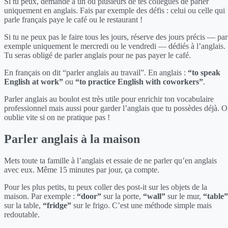
Si tu peux, demande à un ou plusieurs de tes collègues de parler
uniquement en anglais. Fais par exemple des défis : celui ou celle qui
parle français paye le café ou le restaurant !
Si tu ne peux pas le faire tous les jours, réserve des jours précis — par
exemple uniquement le mercredi ou le vendredi — dédiés à l’anglais.
Tu seras obligé de parler anglais pour ne pas payer le café.
En français on dit “parler anglais au travail”. En anglais :
“to speak
English at work”
ou
“to practice English with coworkers”
.
Parler anglais au boulot est très utile pour enrichir ton vocabulaire
professionnel mais aussi pour garder l’anglais que tu possèdes déjà. 
oublie vite si on ne pratique pas !
Parler anglais à la maison
Mets toute ta famille à l’anglais et essaie de ne parler qu’en anglais
avec eux. Même 15 minutes par jour, ça compte.
Pour les plus petits, tu peux coller des post-it sur les objets de la
maison. Par exemple :
“door”
sur la porte,
“wall”
sur le mur,
“table”
sur la table,
“fridge”
sur le frigo. C’est une méthode simple mais
redoutable.