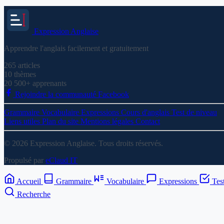
Expression
Anglaise
Apprendre l'anglais facilement et gratuitement
265
articles
10
thèmes
20 500+
apprenants
Rejoindre la communauté Facebook
Grammaire
Vocabulaire
Expressions
Cours d'anglais
Test de niveau
Liens utiles
Plan du site
Mentions légales
Contact
© 2026 Expression Anglaise. Tous droits réservés.
Propulsé par
eClaud IT
Accueil
Grammaire
Vocabulaire
Expressions
Tes
Recherche