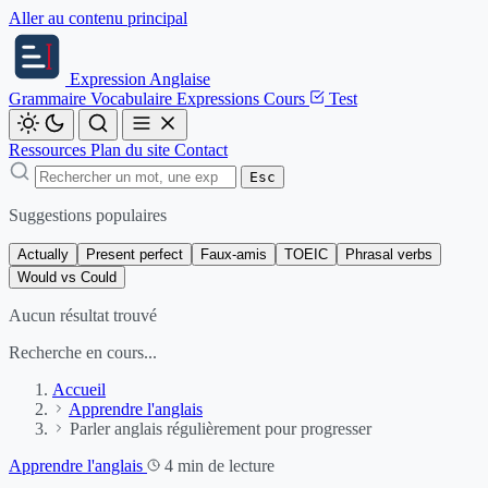
Aller au contenu principal
Expression
Anglaise
Grammaire
Vocabulaire
Expressions
Cours
Test
Ressources
Plan du site
Contact
Esc
Suggestions populaires
Actually
Present perfect
Faux-amis
TOEIC
Phrasal verbs
Would vs Could
Aucun résultat trouvé
Recherche en cours...
Accueil
Apprendre l'anglais
Parler anglais régulièrement pour progresser
Apprendre l'anglais
4 min de lecture