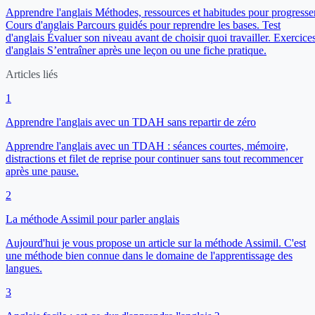
Apprendre l'anglais
Méthodes, ressources et habitudes pour progresser
Cours d'anglais
Parcours guidés pour reprendre les bases.
Test
d'anglais
Évaluer son niveau avant de choisir quoi travailler.
Exercice
d'anglais
S’entraîner après une leçon ou une fiche pratique.
Articles liés
1
Apprendre l'anglais avec un TDAH sans repartir de zéro
Apprendre l'anglais avec un TDAH : séances courtes, mémoire,
distractions et filet de reprise pour continuer sans tout recommencer
après une pause.
2
La méthode Assimil pour parler anglais
Aujourd'hui je vous propose un article sur la méthode Assimil. C'est
une méthode bien connue dans le domaine de l'apprentissage des
langues.
3