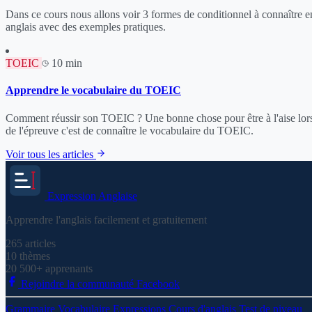
Dans ce cours nous allons voir 3 formes de conditionnel à connaître e
anglais avec des exemples pratiques.
TOEIC
10 min
Apprendre le vocabulaire du TOEIC
Comment réussir son TOEIC ? Une bonne chose pour être à l'aise lor
de l'épreuve c'est de connaître le vocabulaire du TOEIC.
Voir tous les articles
Expression
Anglaise
Apprendre l'anglais facilement et gratuitement
265
articles
10
thèmes
20 500+
apprenants
Rejoindre la communauté Facebook
Grammaire
Vocabulaire
Expressions
Cours d'anglais
Test de niveau