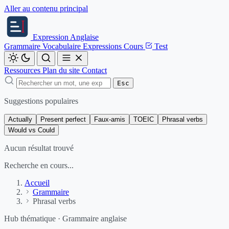
Aller au contenu principal
Expression
Anglaise
Grammaire
Vocabulaire
Expressions
Cours
Test
Ressources
Plan du site
Contact
Esc
Suggestions populaires
Actually
Present perfect
Faux-amis
TOEIC
Phrasal verbs
Would vs Could
Aucun résultat trouvé
Recherche en cours...
Accueil
Grammaire
Phrasal verbs
Hub thématique · Grammaire anglaise