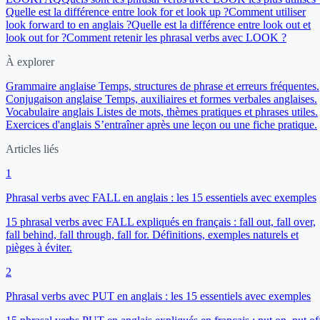
Quelle est la différence entre look for et look up ?
Comment utiliser
look forward to en anglais ?
Quelle est la différence entre look out et
look out for ?
Comment retenir les phrasal verbs avec LOOK ?
À explorer
Grammaire anglaise
Temps, structures de phrase et erreurs fréquentes.
Conjugaison anglaise
Temps, auxiliaires et formes verbales anglaises.
Vocabulaire anglais
Listes de mots, thèmes pratiques et phrases utiles.
Exercices d'anglais
S’entraîner après une leçon ou une fiche pratique.
Articles liés
1
Phrasal verbs avec FALL en anglais : les 15 essentiels avec exemples
15 phrasal verbs avec FALL expliqués en français : fall out, fall over,
fall behind, fall through, fall for. Définitions, exemples naturels et
pièges à éviter.
2
Phrasal verbs avec PUT en anglais : les 15 essentiels avec exemples