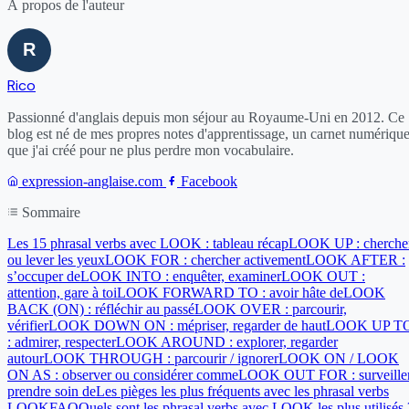
À propos de l'auteur
Rico
Passionné d'anglais depuis mon séjour au Royaume-Uni en 2012. Ce
blog est né de mes propres notes d'apprentissage, un carnet numériqu
que j'ai créé pour ne plus perdre mon vocabulaire.
expression-anglaise.com
Facebook
Sommaire
Les 15 phrasal verbs avec LOOK : tableau récap
LOOK UP : cherche
ou lever les yeux
LOOK FOR : chercher activement
LOOK AFTER :
s’occuper de
LOOK INTO : enquêter, examiner
LOOK OUT :
attention, gare à toi
LOOK FORWARD TO : avoir hâte de
LOOK
BACK (ON) : réfléchir au passé
LOOK OVER : parcourir,
vérifier
LOOK DOWN ON : mépriser, regarder de haut
LOOK UP T
: admirer, respecter
LOOK AROUND : explorer, regarder
autour
LOOK THROUGH : parcourir / ignorer
LOOK ON / LOOK
ON AS : observer ou considérer comme
LOOK OUT FOR : surveiller
prendre soin de
Les pièges les plus fréquents avec les phrasal verbs
LOOK
FAQ
Quels sont les phrasal verbs avec LOOK les plus utilisés 