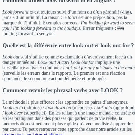
Comment utiliser look forward to en anglais ?
Look forward to
est toujours suivi d’un nom ou d’un gérondif (-ing),
jamais d’un infinitif. La raison : le
to
ici est une préposition, pas la
marque de l’infinitif. Exemples corrects :
I’m looking forward to seei
you
/
I’m looking forward to the holidays
. Erreur fréquente :
I’m
looking forward to see you
.
Quelle est la différence entre look out et look out for ?
Look out
seul s’utilise comme exclamation d’avertissement face à un
danger immédiat :
Look out! A car!
Look out for
implique une
surveillance active et continue :
Look out for any mistakes in the repor
(surveille les erreurs dans le rapport). Le premier est une réaction
spontanée, le second une action délibérée et prolongée.
Comment retenir les phrasal verbs avec LOOK ?
La méthode la plus efficace : les apprendre en paires d’antonymes.
Look up to
(admirer) /
look down on
(mépriser).
Look into
(approfond
/
look over
(superficiel). En les reliant à une image mentale concrète e
en les pratiquant dans des phrases qui parlent de ta vie réelle, la
mémorisation est nettement plus rapide qu’avec une liste à apprendre
par coeur. Tu peux retrouver cette approche dans notre article sur les
expressions anglaises et idiomes
.