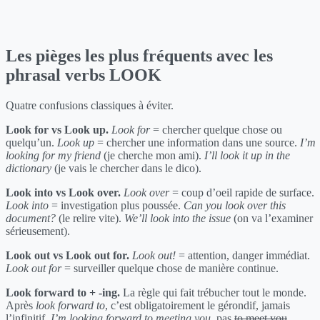
Les pièges les plus fréquents avec les
phrasal verbs LOOK
Quatre confusions classiques à éviter.
Look for vs Look up.
Look for
= chercher quelque chose ou
quelqu’un.
Look up
= chercher une information dans une source.
I’m
looking for my friend
(je cherche mon ami).
I’ll look it up in the
dictionary
(je vais le chercher dans le dico).
Look into vs Look over.
Look over
= coup d’oeil rapide de surface.
Look into
= investigation plus poussée.
Can you look over this
document?
(le relire vite).
We’ll look into the issue
(on va l’examiner
sérieusement).
Look out vs Look out for.
Look out!
= attention, danger immédiat.
Look out for
= surveiller quelque chose de manière continue.
Look forward to + -ing.
La règle qui fait trébucher tout le monde.
Après
look forward to
, c’est obligatoirement le gérondif, jamais
l’infinitif.
I’m looking forward to meeting you
, pas
to meet you
.