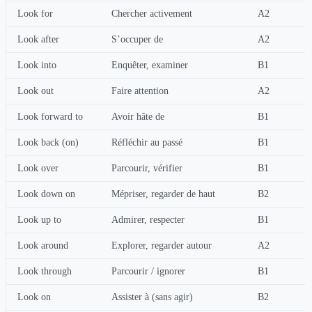
Look for
Chercher activement
A2
Look after
S’occuper de
A2
Look into
Enquêter, examiner
B1
Look out
Faire attention
A2
Look forward to
Avoir hâte de
B1
Look back (on)
Réfléchir au passé
B1
Look over
Parcourir, vérifier
B1
Look down on
Mépriser, regarder de haut
B2
Look up to
Admirer, respecter
B1
Look around
Explorer, regarder autour
A2
Look through
Parcourir / ignorer
B1
Look on
Assister à (sans agir)
B2