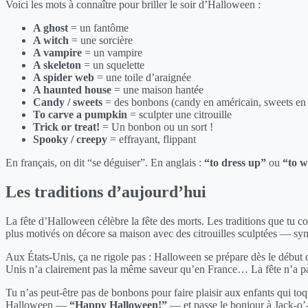
Voici les mots à connaître pour briller le soir d’Halloween :
A ghost
= un fantôme
A witch
= une sorcière
A vampire
= un vampire
A skeleton
= un squelette
A spider web
= une toile d’araignée
A haunted house
= une maison hantée
Candy / sweets
= des bonbons (candy en américain, sweets en 
To carve a pumpkin
= sculpter une citrouille
Trick or treat!
= Un bonbon ou un sort !
Spooky / creepy
= effrayant, flippant
En français, on dit “se déguiser”. En anglais :
“to dress up”
ou
“to w
Les traditions d’aujourd’hui
La fête d’Halloween célèbre la fête des morts. Les traditions que tu co
plus motivés on décore sa maison avec des citrouilles sculptées — sy
Aux États-Unis, ça ne rigole pas : Halloween se prépare dès le début d
Unis n’a clairement pas la même saveur qu’en France… La fête n’a pas
Tu n’as peut-être pas de bonbons pour faire plaisir aux enfants qui toq
Halloween —
“Happy Halloween!”
— et passe le bonjour à Jack-o’-