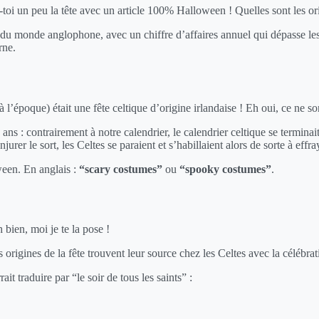
oi un peu la tête avec un article 100% Halloween ! Quelles sont les origi
 du monde anglophone, avec un chiffre d’affaires annuel qui dépasse les
rne.
 l’époque) était une fête celtique d’origine irlandaise ! Eh oui, ce ne son
ns : contrairement à notre calendrier, le calendrier celtique se termin
jurer le sort, les Celtes se paraient et s’habillaient alors de sorte à eff
ween. En anglais :
“scary costumes”
ou
“spooky costumes”
.
bien, moi je te la pose !
es origines de la fête trouvent leur source chez les Celtes avec la céléb
ait traduire par “le soir de tous les saints” :