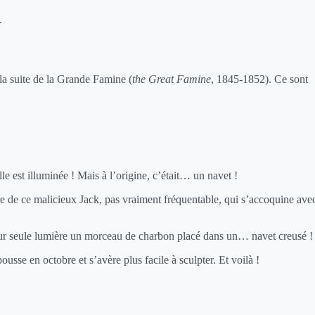
.
 la suite de la Grande Famine (
the Great Famine
, 1845-1852). Ce sont
elle est illuminée ! Mais à l’origine, c’était… un navet !
oire de ce malicieux Jack, pas vraiment fréquentable, qui s’accoquine ave
pour seule lumière un morceau de charbon placé dans un… navet creusé !
pousse en octobre et s’avère plus facile à sculpter. Et voilà !