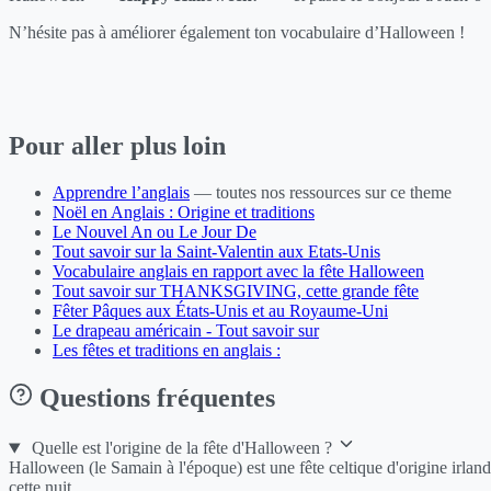
N’hésite pas à améliorer également ton vocabulaire d’Halloween !
Pour aller plus loin
Apprendre l’anglais
— toutes nos ressources sur ce theme
Noël en Anglais : Origine et traditions
Le Nouvel An ou Le Jour De
Tout savoir sur la Saint-Valentin aux Etats-Unis
Vocabulaire anglais en rapport avec la fête Halloween
Tout savoir sur THANKSGIVING, cette grande fête
Fêter Pâques aux États-Unis et au Royaume-Uni
Le drapeau américain - Tout savoir sur
Les fêtes et traditions en anglais :
Questions fréquentes
Quelle est l'origine de la fête d'Halloween ?
Halloween (le Samain à l'époque) est une fête celtique d'origine irlanda
cette nuit.