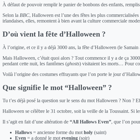
À défaut de pouvoir remplir le panier de bonbons des enfants, remplis-t
Selon la
BBC
, Halloween est l’une des fêtes les plus commercialisées
irlandaises, elles, remontent à bien avant la culture commerciale mode
D’où vient la fête d’Halloween ?
À l’origine, et ce il y a déjà 3000 ans, la fête d’Halloween (le Samain à
Mais Halloween, c’était quoi alors ? Tout commence il y a de ça 3000 a
pendant cette nuit, les fantômes (
ghosts
) visitaient les morts… Pour con
Voilà l’origine des costumes effrayants que l’on porte le jour d’Hallo
Que signifie le mot “Halloween” ?
Tu t’es déjà posé la question sur le sens du mot Halloween ? Non ? Eh 
Halloween se célèbre le 31 octobre, soit la veille de la Toussaint. Si l
Il s’agit en fait d’une altération de
“All Hallows Even”
, que l’on pourr
Hallows
= ancienne forme du mot
holy
(saint)
Even
= a donné le mot
evening
(soir)