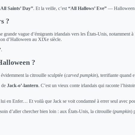
All Saints’ Day”
. Et la veille, c’est
“All Hallows’ Eve”
— Halloween
rs ?
u une grande vague d’émigrants irlandais vers les États-Unis, notamment à
dition d’Halloween au XIXe siècle.
”
.
’Halloween ?
évidemment la citrouille sculptée (
carved pumpkin
), terrifiante quand 
e de
Jack-o’-lantern
. C’est un vieux conte irlandais qui raconte l’hist
de lui en Enfer… Et voilà que Jack se voit condamné à errer seul avec 
in d’aller chercher bien loin : aux États-Unis, la citrouille (
pumpkin
) 