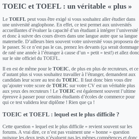
TOEIC et TOEFL : un véritable « plus »
Le
TOEFL
peut vous être exigé si vous souhaitez aller étudier dans
une université anglophone. En effet, ce test permet aux universités
accueillantes d’évaluer la capacité d’un étudiant à intégrer l’université
et donc à suivre des cours divers dans une langue autre que sa langue
maternelle. D’ailleurs bien souvent votre université vous proposera de
le passer. Si ce n’est pas le cas, prenez les devants (ça serait dommage
de raté une année à l’étranger à cause d’un « petit » test!) et allez don
sur le site officiel du TOEFL.
Il en est de même pour le
TOEIC
, de plus en plus de recruteurs, et ce
d’autant plus si vous souhaitez travailler à l’étranger, demandent aux
candidats leur score au test du
TOEIC
. Il faut donc bien vous dire
qu’ajouter votre score de
TOEIC
sur votre CV est un véritable plus
aux yeux des recruteurs ! Le
TOEIC
est également souvent l’ultime
épreuve à passer pour certains étudiants d’écoles de commerce pour
qui ce test validera leur diplôme ! Rien que ça !
TOEIC et TOEFL : lequel est le plus difficile ?
Cette question « lequel est le plus difficile » revient souvent sur les
forums. A vrai dire, ce n’est pas vraiment une « bonne » question
puisque les deux tests n’évaluent pas les mêmes compétences et donc 