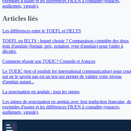
exemples d'usage et les différences FR/EN à connaître (espaces,
guillemets, virgule).
Articles liés
Les différences entre le TOEFL et l'IELTS
TOEFL ou IELTS : lequel choisir ? Comparaison complète des deux
tests d'anglais (format, prix, notation, type d'anglais) pour t'aider à
décider.
Comment réussir son TOEIC? Conseils et Astuces
Le TOEIC (test of english for international communication) pour ceu
qui ne le savent pas est un test qui permet de valider votre niveau
d'anglais autant...
La ponctuation en anglais : tous les signes
Les signes de ponctuation en anglais avec leur traduction française, d
exemples d'usage et les différences FR/EN à connaître (espaces,
guillemets, virgule).