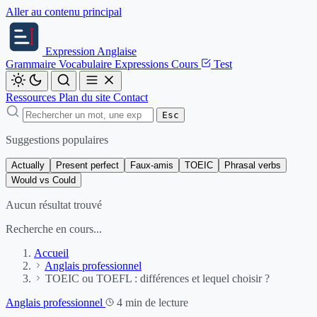
Aller au contenu principal
Expression
Anglaise
Grammaire
Vocabulaire
Expressions
Cours
Test
Ressources
Plan du site
Contact
Esc
Suggestions populaires
Actually
Present perfect
Faux-amis
TOEIC
Phrasal verbs
Would vs Could
Aucun résultat trouvé
Recherche en cours...
Accueil
Anglais professionnel
TOEIC ou TOEFL : différences et lequel choisir ?
Anglais professionnel
4 min de lecture