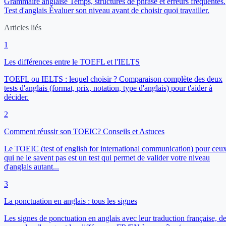
Grammaire anglaise
Temps, structures de phrase et erreurs fréquentes.
Test d'anglais
Évaluer son niveau avant de choisir quoi travailler.
Articles liés
1
Les différences entre le TOEFL et l'IELTS
TOEFL ou IELTS : lequel choisir ? Comparaison complète des deux
tests d'anglais (format, prix, notation, type d'anglais) pour t'aider à
décider.
2
Comment réussir son TOEIC? Conseils et Astuces
Le TOEIC (test of english for international communication) pour ceu
qui ne le savent pas est un test qui permet de valider votre niveau
d'anglais autant...
3
La ponctuation en anglais : tous les signes
Les signes de ponctuation en anglais avec leur traduction française, d