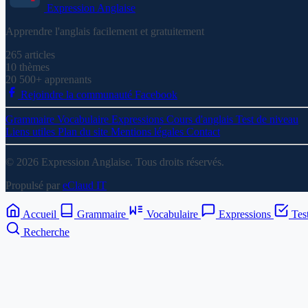
Expression
Anglaise
Apprendre l'anglais facilement et gratuitement
265
articles
10
thèmes
20 500+
apprenants
Rejoindre la communauté Facebook
Grammaire
Vocabulaire
Expressions
Cours d'anglais
Test de niveau
Liens utiles
Plan du site
Mentions légales
Contact
© 2026 Expression Anglaise. Tous droits réservés.
Propulsé par
eClaud IT
Accueil
Grammaire
Vocabulaire
Expressions
Tes
Recherche