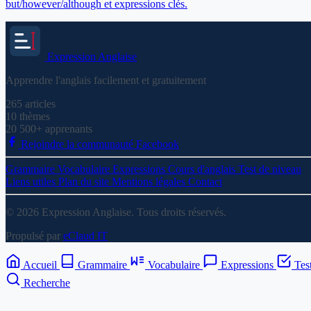
but/however/although et expressions clés.
Expression
Anglaise
Apprendre l'anglais facilement et gratuitement
265
articles
10
thèmes
20 500+
apprenants
Rejoindre la communauté Facebook
Grammaire
Vocabulaire
Expressions
Cours d'anglais
Test de niveau
Liens utiles
Plan du site
Mentions légales
Contact
© 2026 Expression Anglaise. Tous droits réservés.
Propulsé par
eClaud IT
Accueil
Grammaire
Vocabulaire
Expressions
Tes
Recherche