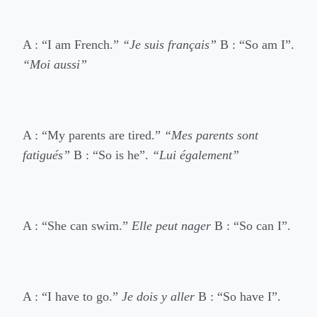
A : “I am French.”
“Je suis français”
B : “So am I”.
“Moi aussi”
A : “My parents are tired.”
“Mes parents sont
fatigués”
B : “So is he”.
“Lui également”
A : “She can swim.”
Elle peut nager
B : “So can I”.
A : “I have to go.”
Je dois y aller
B : “So have I”.