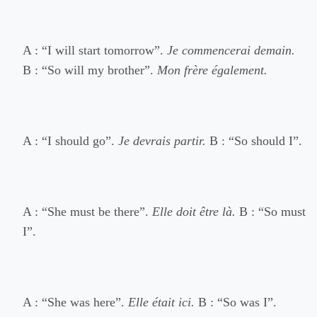
A : “I will start tomorrow”.
Je commencerai demain.
B : “So will my brother”.
Mon frère également.
A : “I should go”.
Je devrais partir.
B : “So should I”.
A : “She must be there”.
Elle doit être là.
B : “So must
I”.
A : “She was here”.
Elle était ici.
B : “So was I”.