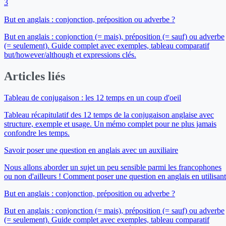
3
But en anglais : conjonction, préposition ou adverbe ?
But en anglais : conjonction (= mais), préposition (= sauf) ou adverbe
(= seulement). Guide complet avec exemples, tableau comparatif
but/however/although et expressions clés.
Articles liés
Tableau de conjugaison : les 12 temps en un coup d'oeil
Tableau récapitulatif des 12 temps de la conjugaison anglaise avec
structure, exemple et usage. Un mémo complet pour ne plus jamais
confondre les temps.
Savoir poser une question en anglais avec un auxiliaire
Nous allons aborder un sujet un peu sensible parmi les francophones
ou non d'ailleurs ! Comment poser une question en anglais en utilisan
But en anglais : conjonction, préposition ou adverbe ?
But en anglais : conjonction (= mais), préposition (= sauf) ou adverbe
(= seulement). Guide complet avec exemples, tableau comparatif