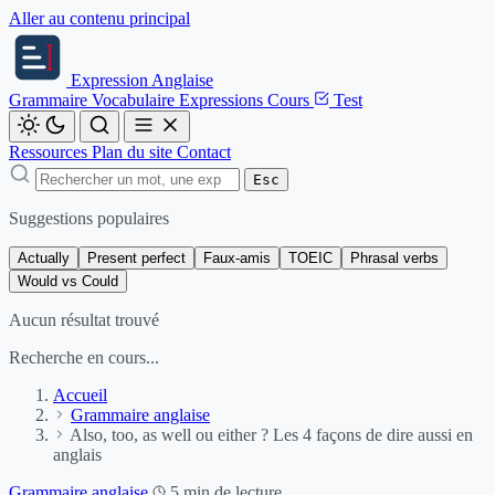
Aller au contenu principal
Expression
Anglaise
Grammaire
Vocabulaire
Expressions
Cours
Test
Ressources
Plan du site
Contact
Esc
Suggestions populaires
Actually
Present perfect
Faux-amis
TOEIC
Phrasal verbs
Would vs Could
Aucun résultat trouvé
Recherche en cours...
Accueil
Grammaire anglaise
Also, too, as well ou either ? Les 4 façons de dire aussi en
anglais
Grammaire anglaise
5 min de lecture