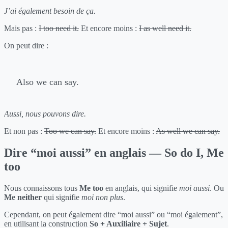
J’ai également besoin de ça.
Mais pas :
I too need it.
Et encore moins :
I as well need it.
On peut dire :
Also we can say.
Aussi, nous pouvons dire.
Et non pas :
Too we can say.
Et encore moins :
As well we can say.
Dire “moi aussi” en anglais — So do I, Me
too
Nous connaissons tous
Me too
en anglais, qui signifie
moi aussi
. Ou
Me neither
qui signifie
moi non plus
.
Cependant, on peut également dire “moi aussi” ou “moi également”,
en utilisant la construction
So + Auxiliaire + Sujet
.