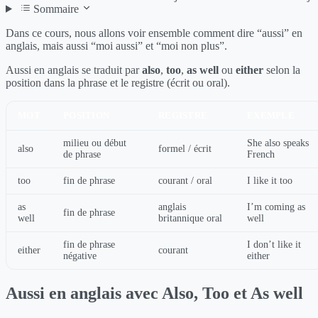
Sommaire
Dans ce cours, nous allons voir ensemble comment dire “aussi” en
anglais, mais aussi “moi aussi” et “moi non plus”.
Aussi en anglais se traduit par
also
,
too
,
as well
ou
either
selon la
position dans la phrase et le registre (écrit ou oral).
MOT
POSITION
REGISTRE
EXEMPLE
milieu ou début
She also speaks
also
formel / écrit
de phrase
French
too
fin de phrase
courant / oral
I like it too
as
anglais
I’m coming as
fin de phrase
well
britannique oral
well
fin de phrase
I don’t like it
either
courant
négative
either
Aussi en anglais avec Also, Too et As well