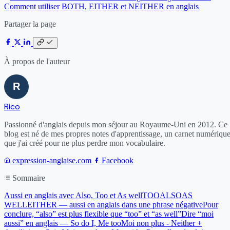
Comment utiliser BOTH, EITHER et NEITHER en anglais
Partager la page
À propos de l'auteur
Rico
Passionné d'anglais depuis mon séjour au Royaume-Uni en 2012. Ce
blog est né de mes propres notes d'apprentissage, un carnet numériqu
que j'ai créé pour ne plus perdre mon vocabulaire.
expression-anglaise.com
Facebook
Sommaire
Aussi en anglais avec Also, Too et As well
TOO
ALSO
AS
WELL
EITHER — aussi en anglais dans une phrase négative
Pour
conclure, “also” est plus flexible que “too” et “as well”
Dire “moi
aussi” en anglais — So do I, Me too
Moi non plus - Neither +