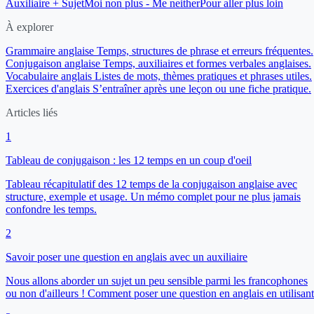
Auxiliaire + Sujet
Moi non plus - Me neither
Pour aller plus loin
À explorer
Grammaire anglaise
Temps, structures de phrase et erreurs fréquentes.
Conjugaison anglaise
Temps, auxiliaires et formes verbales anglaises.
Vocabulaire anglais
Listes de mots, thèmes pratiques et phrases utiles.
Exercices d'anglais
S’entraîner après une leçon ou une fiche pratique.
Articles liés
1
Tableau de conjugaison : les 12 temps en un coup d'oeil
Tableau récapitulatif des 12 temps de la conjugaison anglaise avec
structure, exemple et usage. Un mémo complet pour ne plus jamais
confondre les temps.
2
Savoir poser une question en anglais avec un auxiliaire
Nous allons aborder un sujet un peu sensible parmi les francophones
ou non d'ailleurs ! Comment poser une question en anglais en utilisan