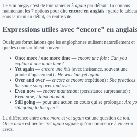
Le vrai piège, c’est de tout ramener à
again
par défaut. Tu connais
maintenant les 7 options pour dire
encore en anglais
: garde le tablea
sous la main au début, ça rentre vite.
Expressions utiles avec “encore” en anglai
Quelques formulations que les anglophones utilisent naturellement et
que les cours oublient souvent :
Once more
/
one more time
—
encore une fois
:
Can you
explain it one more time?
Yet again
—
encore une fois
(avec insistance, souvent une
pointe d’agacement) :
He was late yet again.
Over and over
—
encore et encore
(répétition) :
She practices
the same song over and over.
Even now
—
encore maintenant
(persistance surprenante) :
Even now, I think about it.
Still going
— pour une action en cours qui se prolonge :
Are y
still going to the gym?
La différence entre
once more
et
yet again
est une question de ton.
Once more
est neutre.
Yet again
signale qu’on commence à en avoir
assez.