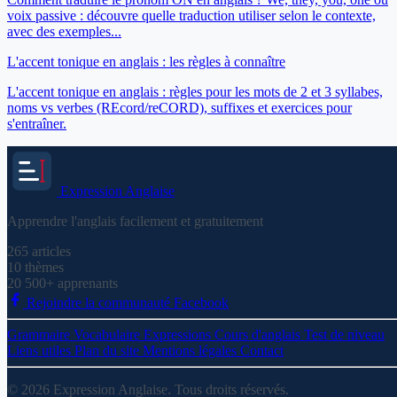
voix passive : découvre quelle traduction utiliser selon le contexte,
avec des exemples...
L'accent tonique en anglais : les règles à connaître
L'accent tonique en anglais : règles pour les mots de 2 et 3 syllabes,
noms vs verbes (REcord/reCORD), suffixes et exercices pour
s'entraîner.
Expression
Anglaise
Apprendre l'anglais facilement et gratuitement
265
articles
10
thèmes
20 500+
apprenants
Rejoindre la communauté Facebook
Grammaire
Vocabulaire
Expressions
Cours d'anglais
Test de niveau
Liens utiles
Plan du site
Mentions légales
Contact
© 2026 Expression Anglaise. Tous droits réservés.