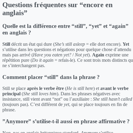
Questions fréquentes sur “encore en
anglais”
Quelle est la différence entre “still”, “yet” et “again”
en anglais ?
Still
décrit un état qui dure (
She’s still asleep
= elle dort encore).
Yet
s’utilise dans les questions et négations pour quelque chose d’attendu
mais pas arrivé (
Have you eaten yet?
/
Not yet
).
Again
exprime une
répétition pure (
Do it again
= refais-le). Ce sont trois mots distincts qu
ne s’interchangent pas.
Comment placer “still” dans la phrase ?
Still se place
après le verbe être
(
He is still here
) et
avant le verbe
principal
(
She still loves him
). Dans les phrases négatives avec
insistance, still vient avant “not” ou l’auxiliaire :
She still hasn’t called
(toujours pas). C’est différent de
yet
, qui se place toujours en fin de
phrase.
”Anymore” s’utilise-t-il aussi en phrase affirmative ?
Non, pas en anglais britannique standard.
Anymore
s’utilise