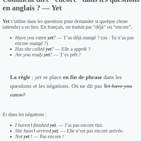
en anglais ? — Yet
Yet
s’utilise dans les questions pour demander si quelque chose
(attendu) a eu lieu. En français, on traduit par “déjà” ou “encore”.
Have you eaten
yet
?
— T’as déjà mangé ? (ou : Tu n’as pas
encore mangé ?)
Has she called
yet
?
— Elle a appelé ?
Are you ready
yet
?
— T’es prêt ?
La règle
:
yet
se place
en fin de phrase
dans les
questions et les négations. On ne dit pas
Yet have you
eaten?
Et dans les négations :
I haven’t finished
yet
.
— J’ai pas encore fini.
She hasn’t arrived
yet
.
— Elle n’est pas encore arrivée.
Not
yet
!
— Pas encore !