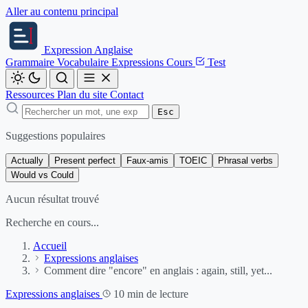
Aller au contenu principal
Expression
Anglaise
Grammaire
Vocabulaire
Expressions
Cours
Test
Ressources
Plan du site
Contact
Esc
Suggestions populaires
Actually
Present perfect
Faux-amis
TOEIC
Phrasal verbs
Would vs Could
Aucun résultat trouvé
Recherche en cours...
Accueil
Expressions anglaises
Comment dire "encore" en anglais : again, still, yet...
Expressions anglaises
10 min de lecture