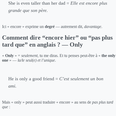
She is even taller than her dad =
Elle est encore plus
grande que son père.
Ici « encore » exprime un
degré
— autrement dit,
davantage
.
Comment dire “encore hier” ou “pas plus
tard que” en anglais ? — Only
«
Only
» =
seulement
, tu me diras. Et tu penses peut-être à «
the only
one
» —
la/le seul(e) et l’unique
.
He is only a good friend =
C’est seulement un bon
ami.
Mais « only » peut aussi traduire « encore » au sens de
pas plus tard
que
: