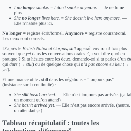
I
no longer
smoke.
=
I don’t smoke anymore.
— Je ne fume
plus.
She
no longer
lives here.
=
She doesn’t live here anymore.
—
Elle n’habite plus ici.
No longer
= registre écrit/formel.
Anymore
= registre courant/oral.
Les deux sont corrects.
D’après le
British National Corpus
,
still
apparaît environ 3 fois plus
souvent que
yet
dans les conversations orales. Ça veut dire quoi en
pratique ? Si tu hésites entre les deux, demande-toi si tu parles d’un ét
qui
dure
(→
still
) ou de quelque chose qui
n’a pas encore eu lieu
(→
yet
).
Et une nuance utile :
still
dans les négations = “toujours pas”
(insistance sur la continuité) :
She
still
hasn’t arrived.
— Elle n’est toujours pas arrivée. (ça fai
un moment qu’on attend)
She hasn’t arrived
yet
.
— Elle n’est pas encore arrivée. (neutre,
on attendait ça)
Tableau récapitulatif : toutes les
traductions d‘“encore”