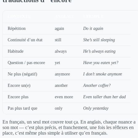
CONTEXTE
ANGLAIS
EXEMPLE
Répétition
again
Do it again
Continuité d’un état
still
She’s still sleeping
Habitude
always
He’s always eating
Question / pas encore
yet
Have you eaten yet?
Ne plus (négatif)
anymore
I don’t smoke anymore
Encore un(e)
another
Another coffee?
Encore plus
even more
Even taller than her dad
Pas plus tard que
only
Only yesterday
En français, un seul mot couvre tout ça. En anglais, chaque nuance a
son mot — c’est plus précis, et franchement, une fois les réflexes en
place, c’est même plus simple à utiliser qu’en français.