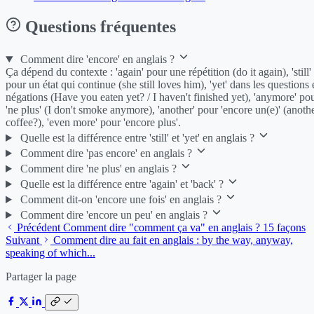
Questions fréquentes
Comment dire 'encore' en anglais ?
Ça dépend du contexte : 'again' pour une répétition (do it again), 'still'
pour un état qui continue (she still loves him), 'yet' dans les questions 
négations (Have you eaten yet? / I haven't finished yet), 'anymore' po
'ne plus' (I don't smoke anymore), 'another' pour 'encore un(e)' (anoth
coffee?), 'even more' pour 'encore plus'.
Quelle est la différence entre 'still' et 'yet' en anglais ?
Comment dire 'pas encore' en anglais ?
Comment dire 'ne plus' en anglais ?
Quelle est la différence entre 'again' et 'back' ?
Comment dit-on 'encore une fois' en anglais ?
Comment dire 'encore un peu' en anglais ?
Précédent
Comment dire "comment ça va" en anglais ? 15 façons
Suivant
Comment dire au fait en anglais : by the way, anyway,
speaking of which...
Partager la page