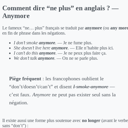
Comment dire “ne plus” en anglais ? —
Anymore
Le fameux “ne… plus” français se traduit par
anymore
(ou
any mor
en fin de phrase dans les négations.
I don’t smoke
anymore
.
— Je ne fume plus.
She doesn’t live here
anymore
.
— Elle n’habite plus ici.
I can’t do this
anymore
.
— Je ne peux plus faire ça.
We don’t talk
anymore
.
— On ne se parle plus.
Piège fréquent
: les francophones oublient le
“don’t/doesn’t/can’t” et disent
I smoke anymore
—
c’est faux.
Anymore
ne peut pas exister seul sans la
négation.
Il existe aussi une forme plus soutenue avec
no longer
(avant le verbe
sans “don’t”) :