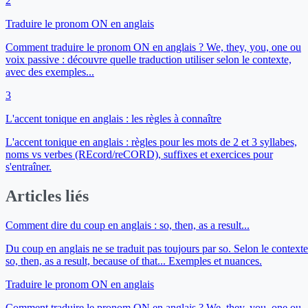
2
Traduire le pronom ON en anglais
Comment traduire le pronom ON en anglais ? We, they, you, one ou
voix passive : découvre quelle traduction utiliser selon le contexte,
avec des exemples...
3
L'accent tonique en anglais : les règles à connaître
L'accent tonique en anglais : règles pour les mots de 2 et 3 syllabes,
noms vs verbes (REcord/reCORD), suffixes et exercices pour
s'entraîner.
Articles liés
Comment dire du coup en anglais : so, then, as a result...
Du coup en anglais ne se traduit pas toujours par so. Selon le contexte
so, then, as a result, because of that... Exemples et nuances.
Traduire le pronom ON en anglais
Comment traduire le pronom ON en anglais ? We, they, you, one ou