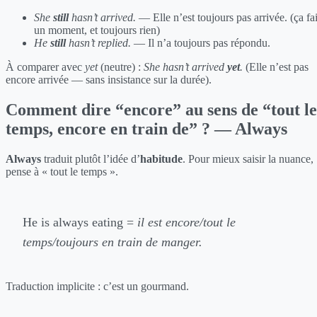
She
still
hasn’t arrived.
— Elle n’est toujours pas arrivée. (ça fai
un moment, et toujours rien)
He
still
hasn’t replied.
— Il n’a toujours pas répondu.
À comparer avec
yet
(neutre) :
She hasn’t arrived
yet
.
(Elle n’est pas
encore arrivée — sans insistance sur la durée).
Comment dire “encore” au sens de “tout le
temps, encore en train de” ? — Always
Always
traduit plutôt l’idée d’
habitude
. Pour mieux saisir la nuance,
pense à « tout le temps ».
He is always eating =
il est encore/tout le
temps/toujours en train de manger.
Traduction implicite : c’est un gourmand.