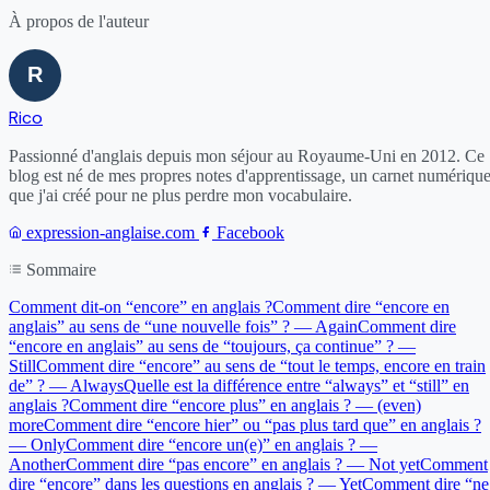
À propos de l'auteur
Rico
Passionné d'anglais depuis mon séjour au Royaume-Uni en 2012. Ce
blog est né de mes propres notes d'apprentissage, un carnet numériqu
que j'ai créé pour ne plus perdre mon vocabulaire.
expression-anglaise.com
Facebook
Sommaire
Comment dit-on “encore” en anglais ?
Comment dire “encore en
anglais” au sens de “une nouvelle fois” ? — Again
Comment dire
“encore en anglais” au sens de “toujours, ça continue” ? —
Still
Comment dire “encore” au sens de “tout le temps, encore en train
de” ? — Always
Quelle est la différence entre “always” et “still” en
anglais ?
Comment dire “encore plus” en anglais ? — (even)
more
Comment dire “encore hier” ou “pas plus tard que” en anglais ?
— Only
Comment dire “encore un(e)” en anglais ? —
Another
Comment dire “pas encore” en anglais ? — Not yet
Comment
dire “encore” dans les questions en anglais ? — Yet
Comment dire “ne