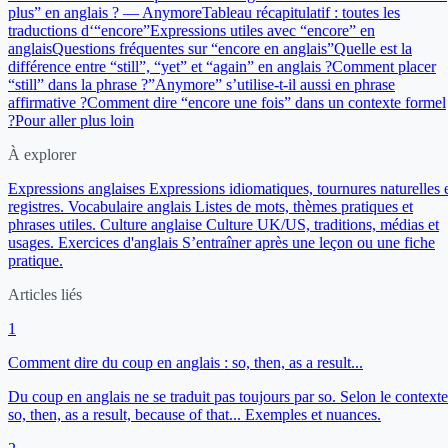
plus” en anglais ? — Anymore
Tableau récapitulatif : toutes les
traductions d‘“encore”
Expressions utiles avec “encore” en
anglais
Questions fréquentes sur “encore en anglais”
Quelle est la
différence entre “still”, “yet” et “again” en anglais ?
Comment placer
“still” dans la phrase ?
”Anymore” s’utilise-t-il aussi en phrase
affirmative ?
Comment dire “encore une fois” dans un contexte formel
?
Pour aller plus loin
À explorer
Expressions anglaises
Expressions idiomatiques, tournures naturelles 
registres.
Vocabulaire anglais
Listes de mots, thèmes pratiques et
phrases utiles.
Culture anglaise
Culture UK/US, traditions, médias et
usages.
Exercices d'anglais
S’entraîner après une leçon ou une fiche
pratique.
Articles liés
1
Comment dire du coup en anglais : so, then, as a result...
Du coup en anglais ne se traduit pas toujours par so. Selon le contexte
so, then, as a result, because of that... Exemples et nuances.