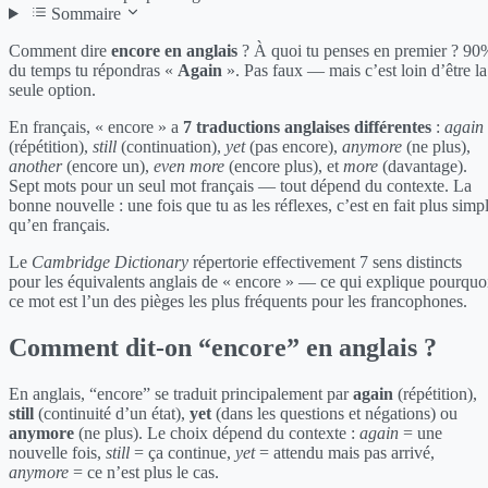
Sommaire
Comment dire
encore en anglais
? À quoi tu penses en premier ? 90
du temps tu répondras «
Again
». Pas faux — mais c’est loin d’être la
seule option.
En français, « encore » a
7 traductions anglaises différentes
:
again
(répétition),
still
(continuation),
yet
(pas encore),
anymore
(ne plus),
another
(encore un),
even more
(encore plus), et
more
(davantage).
Sept mots pour un seul mot français — tout dépend du contexte. La
bonne nouvelle : une fois que tu as les réflexes, c’est en fait plus simp
qu’en français.
Le
Cambridge Dictionary
répertorie effectivement 7 sens distincts
pour les équivalents anglais de « encore » — ce qui explique pourquo
ce mot est l’un des pièges les plus fréquents pour les francophones.
Comment dit-on “encore” en anglais ?
En anglais, “encore” se traduit principalement par
again
(répétition),
still
(continuité d’un état),
yet
(dans les questions et négations) ou
anymore
(ne plus). Le choix dépend du contexte :
again
= une
nouvelle fois,
still
= ça continue,
yet
= attendu mais pas arrivé,
anymore
= ce n’est plus le cas.