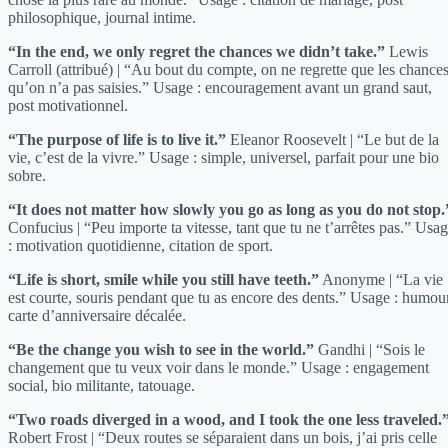
philosophique, journal intime.
“In the end, we only regret the chances we didn’t take.”
Lewis
Carroll (attribué) | “Au bout du compte, on ne regrette que les chance
qu’on n’a pas saisies.” Usage : encouragement avant un grand saut,
post motivationnel.
“The purpose of life is to live it.”
Eleanor Roosevelt | “Le but de la
vie, c’est de la vivre.” Usage : simple, universel, parfait pour une bio
sobre.
“It does not matter how slowly you go as long as you do not stop.
Confucius | “Peu importe ta vitesse, tant que tu ne t’arrêtes pas.” Usa
: motivation quotidienne, citation de sport.
“Life is short, smile while you still have teeth.”
Anonyme | “La vie
est courte, souris pendant que tu as encore des dents.” Usage : humour
carte d’anniversaire décalée.
“Be the change you wish to see in the world.”
Gandhi | “Sois le
changement que tu veux voir dans le monde.” Usage : engagement
social, bio militante, tatouage.
“Two roads diverged in a wood, and I took the one less traveled.
Robert Frost | “Deux routes se séparaient dans un bois, j’ai pris celle