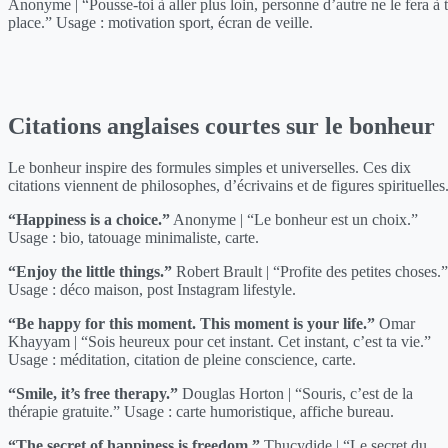
Anonyme | “Pousse-toi à aller plus loin, personne d’autre ne le fera à 
place.” Usage : motivation sport, écran de veille.
Citations anglaises courtes sur le bonheur
Le bonheur inspire des formules simples et universelles. Ces dix
citations viennent de philosophes, d’écrivains et de figures spirituelles
“Happiness is a choice.”
Anonyme | “Le bonheur est un choix.”
Usage : bio, tatouage minimaliste, carte.
“Enjoy the little things.”
Robert Brault | “Profite des petites choses.”
Usage : déco maison, post Instagram lifestyle.
“Be happy for this moment. This moment is your life.”
Omar
Khayyam | “Sois heureux pour cet instant. Cet instant, c’est ta vie.”
Usage : méditation, citation de pleine conscience, carte.
“Smile, it’s free therapy.”
Douglas Horton | “Souris, c’est de la
thérapie gratuite.” Usage : carte humoristique, affiche bureau.
“The secret of happiness is freedom.”
Thucydide | “Le secret du