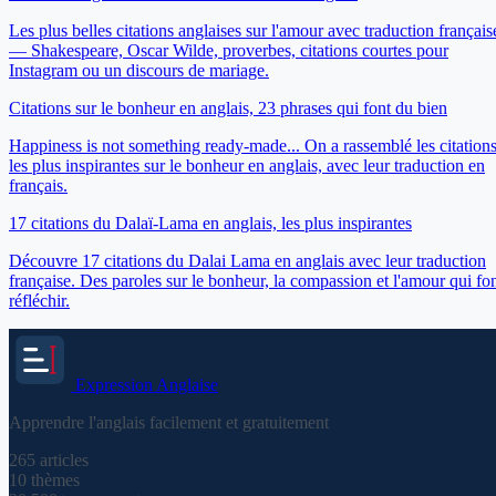
Les plus belles citations anglaises sur l'amour avec traduction français
— Shakespeare, Oscar Wilde, proverbes, citations courtes pour
Instagram ou un discours de mariage.
Citations sur le bonheur en anglais, 23 phrases qui font du bien
Happiness is not something ready-made... On a rassemblé les citation
les plus inspirantes sur le bonheur en anglais, avec leur traduction en
français.
17 citations du Dalaï-Lama en anglais, les plus inspirantes
Découvre 17 citations du Dalai Lama en anglais avec leur traduction
française. Des paroles sur le bonheur, la compassion et l'amour qui fo
réfléchir.
Expression
Anglaise
Apprendre l'anglais facilement et gratuitement
265
articles
10
thèmes