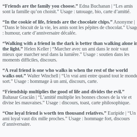
“Friends are the family you choose.”
Edna Buchanan | “Les amis
sont la famille qu’on choisit.” Usage : tatouage, bio, carte d’amitié.
“In the cookie of life, friends are the chocolate chips.”
Anonyme |
“Dans le biscuit de la vie, les amis sont les pépites de chocolat.” Usag
: humour, carte d’anniversaire décalée.
“Walking with a friend in the dark is better than walking alone i
the light.”
Helen Keller | “Marcher avec un ami dans le noir vaut
mieux que marcher seul dans la lumière.” Usage : soutien dans les
moments difficiles, discours.
“A real friend is one who walks in when the rest of the world
walks out.”
Walter Winchell | “Un vrai ami entre quand tout le mond
sort.” Usage : hommage à un ami, discours, carte.
“Friendship multiplies the good of life and divides the evil.”
Baltasar Gracián | “L’amitié multiplie les bonnes choses de la vie et
divise les mauvaises.” Usage : discours, toast, carte philosophique.
“One loyal friend is worth ten thousand relatives.”
Euripide | “Un
ami loyal vaut dix mille proches.” Usage : hommage fort, discours
d’anniversaire.