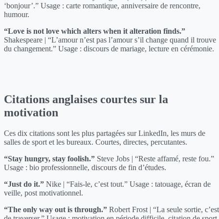
‘bonjour’.” Usage : carte romantique, anniversaire de rencontre,
humour.
“Love is not love which alters when it alteration finds.”
Shakespeare | “L’amour n’est pas l’amour s’il change quand il trouve
du changement.” Usage : discours de mariage, lecture en cérémonie.
Citations anglaises courtes sur la
motivation
Ces dix citations sont les plus partagées sur LinkedIn, les murs de
salles de sport et les bureaux. Courtes, directes, percutantes.
“Stay hungry, stay foolish.”
Steve Jobs | “Reste affamé, reste fou.”
Usage : bio professionnelle, discours de fin d’études.
“Just do it.”
Nike | “Fais-le, c’est tout.” Usage : tatouage, écran de
veille, post motivationnel.
“The only way out is through.”
Robert Frost | “La seule sortie, c’est
de traverser.” Usage : motivation en période difficile, citation de sport.