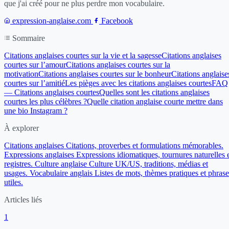
que j'ai créé pour ne plus perdre mon vocabulaire.
expression-anglaise.com
Facebook
Sommaire
Citations anglaises courtes sur la vie et la sagesse
Citations anglaises
courtes sur l’amour
Citations anglaises courtes sur la
motivation
Citations anglaises courtes sur le bonheur
Citations anglaise
courtes sur l’amitié
Les pièges avec les citations anglaises courtes
FAQ
— Citations anglaises courtes
Quelles sont les citations anglaises
courtes les plus célèbres ?
Quelle citation anglaise courte mettre dans
une bio Instagram ?
À explorer
Citations anglaises
Citations, proverbes et formulations mémorables.
Expressions anglaises
Expressions idiomatiques, tournures naturelles 
registres.
Culture anglaise
Culture UK/US, traditions, médias et
usages.
Vocabulaire anglais
Listes de mots, thèmes pratiques et phrase
utiles.
Articles liés
1