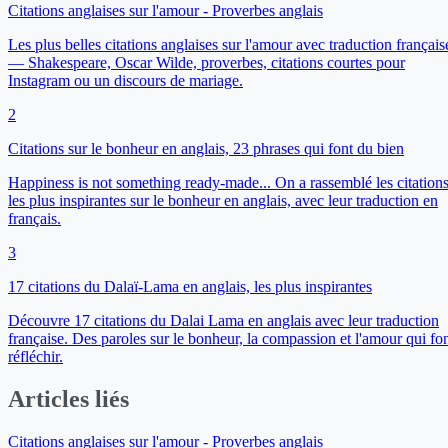
Citations anglaises sur l'amour - Proverbes anglais
Les plus belles citations anglaises sur l'amour avec traduction français
— Shakespeare, Oscar Wilde, proverbes, citations courtes pour
Instagram ou un discours de mariage.
2
Citations sur le bonheur en anglais, 23 phrases qui font du bien
Happiness is not something ready-made... On a rassemblé les citation
les plus inspirantes sur le bonheur en anglais, avec leur traduction en
français.
3
17 citations du Dalaï-Lama en anglais, les plus inspirantes
Découvre 17 citations du Dalai Lama en anglais avec leur traduction
française. Des paroles sur le bonheur, la compassion et l'amour qui fo
réfléchir.
Articles liés
Citations anglaises sur l'amour - Proverbes anglais