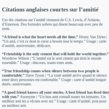
Citations anglaises courtes sur l’amitié
Ces dix citations sur l’amitié viennent de C.S. Lewis, d’Aristote,
d’Emerson. Des formules sobres qui disent beaucoup avec peu de
mots.
“A friend is what the heart needs all the time.”
Henry Van Dyke |
“Un ami, c’est ce dont le cœur a besoin tout le temps.” Usage : carte
d’amitié, anniversaire, dédicace.
“Friendship is the only cement that will hold the world together.”
Woodrow Wilson | “L’amitié est le seul ciment qui tient le monde
ensemble.” Usage : discours, toasts entre amis.
“True friendship comes when silence between two people is
comfortable.”
Dave Tyson | “La vraie amitié arrive quand le silence
entre deux personnes est confortable.” Usage : carte d’amitié longue
durée, anniversaire.
“A good friend knows all your stories. A best friend has lived th
with you.”
Anonyme | “Un bon ami connaît toutes tes histoires. Un
meilleur ami les a vécues avec toi.” Usage : carte d’amitié, post pour
un meilleur ami.