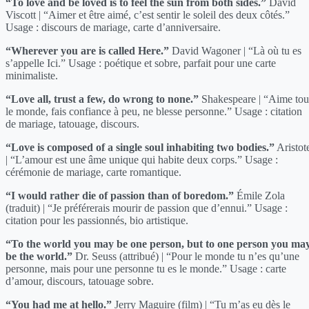
“To love and be loved is to feel the sun from both sides.”
David
Viscott | “Aimer et être aimé, c’est sentir le soleil des deux côtés.”
Usage : discours de mariage, carte d’anniversaire.
“Wherever you are is called Here.”
David Wagoner | “Là où tu es
s’appelle Ici.” Usage : poétique et sobre, parfait pour une carte
minimaliste.
“Love all, trust a few, do wrong to none.”
Shakespeare | “Aime tou
le monde, fais confiance à peu, ne blesse personne.” Usage : citation
de mariage, tatouage, discours.
“Love is composed of a single soul inhabiting two bodies.”
Aristot
| “L’amour est une âme unique qui habite deux corps.” Usage :
cérémonie de mariage, carte romantique.
“I would rather die of passion than of boredom.”
Émile Zola
(traduit) | “Je préférerais mourir de passion que d’ennui.” Usage :
citation pour les passionnés, bio artistique.
“To the world you may be one person, but to one person you ma
be the world.”
Dr. Seuss (attribué) | “Pour le monde tu n’es qu’une
personne, mais pour une personne tu es le monde.” Usage : carte
d’amour, discours, tatouage sobre.
“You had me at hello.”
Jerry Maguire (film) | “Tu m’as eu dès le