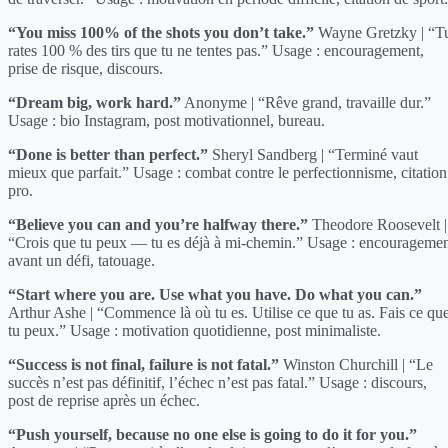
“You miss 100% of the shots you don’t take.”
Wayne Gretzky | “T
rates 100 % des tirs que tu ne tentes pas.” Usage : encouragement,
prise de risque, discours.
“Dream big, work hard.”
Anonyme | “Rêve grand, travaille dur.”
Usage : bio Instagram, post motivationnel, bureau.
“Done is better than perfect.”
Sheryl Sandberg | “Terminé vaut
mieux que parfait.” Usage : combat contre le perfectionnisme, citation
pro.
“Believe you can and you’re halfway there.”
Theodore Roosevelt |
“Crois que tu peux — tu es déjà à mi-chemin.” Usage : encourageme
avant un défi, tatouage.
“Start where you are. Use what you have. Do what you can.”
Arthur Ashe | “Commence là où tu es. Utilise ce que tu as. Fais ce qu
tu peux.” Usage : motivation quotidienne, post minimaliste.
“Success is not final, failure is not fatal.”
Winston Churchill | “Le
succès n’est pas définitif, l’échec n’est pas fatal.” Usage : discours,
post de reprise après un échec.
“Push yourself, because no one else is going to do it for you.”