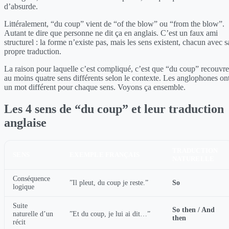
d’absurde.
Littéralement, “du coup” vient de “of the blow” ou “from the blow”.
Autant te dire que personne ne dit ça en anglais. C’est un faux ami
structurel : la forme n’existe pas, mais les sens existent, chacun avec s
propre traduction.
La raison pour laquelle c’est compliqué, c’est que “du coup” recouvre
au moins quatre sens différents selon le contexte. Les anglophones on
un mot différent pour chaque sens. Voyons ça ensemble.
Les 4 sens de “du coup” et leur traduction
anglaise
TRADUCTION
SENS
EXEMPLE FRANÇAIS
NATURELLE
Conséquence
”Il pleut, du coup je reste.”
So
logique
Suite
So then / And
naturelle d’un
”Et du coup, je lui ai dit…”
then
récit