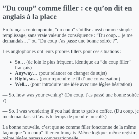
”Du coup” comme filler : ce qu’on dit en
anglais à la place
En français contemporain, “du coup” s’utilise aussi comme simple
remplissage, sans vraie valeur de conséquence : “Du coup… je me
demandais…” ou “Du coup t’as passé une bonne soirée ?”.
Les anglophones ont leurs propres fillers pour ces situations :
So…
(de loin le plus fréquent, identique au “du coup filler”
français)
Anyway…
(pour relancer ou changer de sujet)
Right, so…
(pour reprendre le fil d’une conversation)
Well…
(pour introduire une idée avec une légère hésitation)
— So, how was your evening? (Du coup, t’as passé une bonne soirée
?)
— So, I was wondering if you had time to grab a coffee. (Du coup, je
me demandais si t’avais le temps de prendre un café.)
La bonne nouvelle, c’est que
so
comme filler fonctionne de la même
façon que “du coup” filler en français. Même logique, même registre,
même légère paresse conversationnelle.