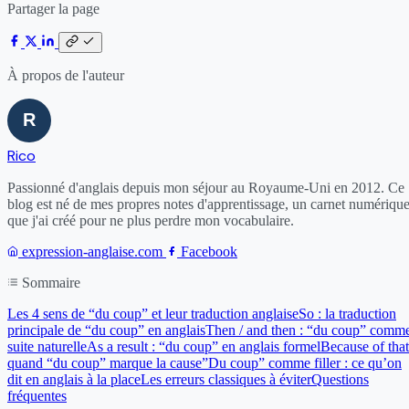
Partager la page
À propos de l'auteur
Rico
Passionné d'anglais depuis mon séjour au Royaume-Uni en 2012. Ce
blog est né de mes propres notes d'apprentissage, un carnet numériqu
que j'ai créé pour ne plus perdre mon vocabulaire.
expression-anglaise.com
Facebook
Sommaire
Les 4 sens de “du coup” et leur traduction anglaise
So : la traduction
principale de “du coup” en anglais
Then / and then : “du coup” comm
suite naturelle
As a result : “du coup” en anglais formel
Because of that
quand “du coup” marque la cause
”Du coup” comme filler : ce qu’on
dit en anglais à la place
Les erreurs classiques à éviter
Questions
fréquentes