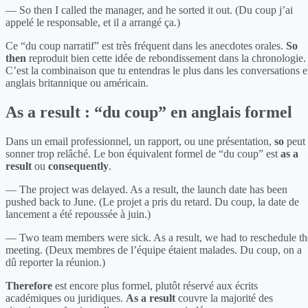
— So then I called the manager, and he sorted it out. (Du coup j’ai
appelé le responsable, et il a arrangé ça.)
Ce “du coup narratif” est très fréquent dans les anecdotes orales.
So
then
reproduit bien cette idée de rebondissement dans la chronologie.
C’est la combinaison que tu entendras le plus dans les conversations 
anglais britannique ou américain.
As a result : “du coup” en anglais formel
Dans un email professionnel, un rapport, ou une présentation,
so
peut
sonner trop relâché. Le bon équivalent formel de “du coup” est
as a
result
ou
consequently
.
— The project was delayed. As a result, the launch date has been
pushed back to June. (Le projet a pris du retard. Du coup, la date de
lancement a été repoussée à juin.)
— Two team members were sick. As a result, we had to reschedule th
meeting. (Deux membres de l’équipe étaient malades. Du coup, on a
dû reporter la réunion.)
Therefore
est encore plus formel, plutôt réservé aux écrits
académiques ou juridiques.
As a result
couvre la majorité des