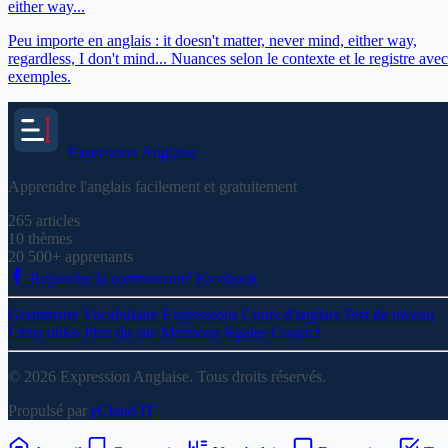
either way...
Peu importe en anglais : it doesn't matter, never mind, either way,
regardless, I don't mind... Nuances selon le contexte et le registre avec
exemples.
Expression
Anglaise
Apprendre l'anglais facilement et gratuitement
265
articles
10
thèmes
20 500+
apprenants
Rejoindre la communauté Facebook
Grammaire
Vocabulaire
Expressions
Cours d'anglais
Test de niveau
Liens utiles
Plan du site
Mentions légales
Contact
© 2026 Expression Anglaise. Tous droits réservés.
Propulsé par
eClaud IT