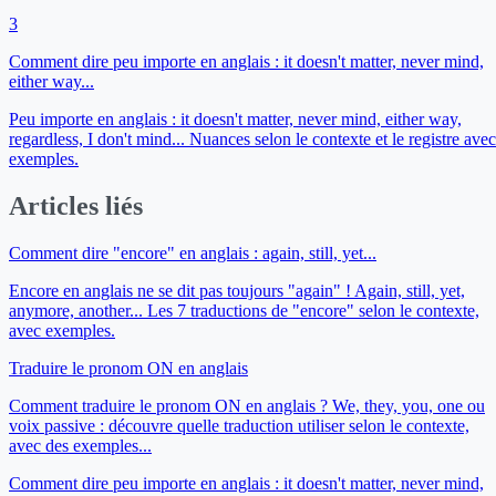
3
Comment dire peu importe en anglais : it doesn't matter, never mind,
either way...
Peu importe en anglais : it doesn't matter, never mind, either way,
regardless, I don't mind... Nuances selon le contexte et le registre avec
exemples.
Articles liés
Comment dire "encore" en anglais : again, still, yet...
Encore en anglais ne se dit pas toujours "again" ! Again, still, yet,
anymore, another... Les 7 traductions de "encore" selon le contexte,
avec exemples.
Traduire le pronom ON en anglais
Comment traduire le pronom ON en anglais ? We, they, you, one ou
voix passive : découvre quelle traduction utiliser selon le contexte,
avec des exemples...
Comment dire peu importe en anglais : it doesn't matter, never mind,