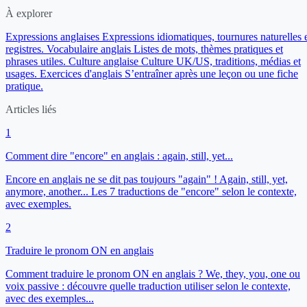
À explorer
Expressions anglaises
Expressions idiomatiques, tournures naturelles 
registres.
Vocabulaire anglais
Listes de mots, thèmes pratiques et
phrases utiles.
Culture anglaise
Culture UK/US, traditions, médias et
usages.
Exercices d'anglais
S’entraîner après une leçon ou une fiche
pratique.
Articles liés
1
Comment dire "encore" en anglais : again, still, yet...
Encore en anglais ne se dit pas toujours "again" ! Again, still, yet,
anymore, another... Les 7 traductions de "encore" selon le contexte,
avec exemples.
2
Traduire le pronom ON en anglais
Comment traduire le pronom ON en anglais ? We, they, you, one ou
voix passive : découvre quelle traduction utiliser selon le contexte,
avec des exemples...