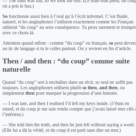
— The train was full, so we took the bus. (Le train était plein, du cou
on a pris le bus.)
So
fonctionne aussi bien à l’oral qu’à l’écrit informel. C’est fluide,
naturel, et les anglophones l’utilisent exactement comme les Français
utilisent “du coup” au sens conséquence. Tu peux rarement te tromper
avec ce choix-là.
Attention quand même : comme “du coup” en français,
so
peut deven
un tic de langage si tu le colles partout. On y revient en fin d’article.
Then / and then : “du coup” comme suite
naturelle
Quand “du coup” sert à enchaîner dans un récit, so seul ne suffit pas
toujours. Les anglophones utilisent plutôt
so then
,
and then
, ou
simplement
then
pour marquer la progression d’une histoire.
— I was late, and then I realised I’d left my keys inside. (J’étais en
retard, et du coup je me suis rendu compte que j’avais laissé mes clés 
l’intérieur.)
— She told him the truth, and then he just left without saying a word.
(Elle lui a dit la vérité, et du coup il est parti sans dire un mot.)