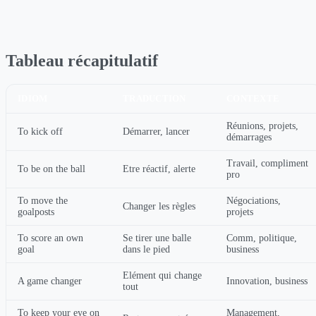
Tableau récapitulatif
IDIOM
TRADUCTION
CONTEXTE
Réunions, projets,
To kick off
Démarrer, lancer
démarrages
Travail, compliment
To be on the ball
Etre réactif, alerte
pro
To move the
Négociations,
Changer les règles
goalposts
projets
To score an own
Se tirer une balle
Comm, politique,
goal
dans le pied
business
Elément qui change
A game changer
Innovation, business
tout
To keep your eye on
Management,