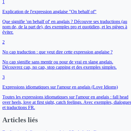
1
Explication de l'expression anglaise "On behalf of"
Que signifie 'on behalf of' en anglais ? Découvre ses traductions (au
nom de, de la part de), des exemples pro et quotidien, et les pièges à
éviter.
2
No cap traduction : que veut dire cette expression anglaise ?
No cap signifie sans mentir ou pour de vrai en slang anglais.
Découvrez cap, no cap, stop capping et des exemples simples.
3
Expressions idiomatiques sur l'amour en anglais (Love Idioms)
Toutes les expressions idiomatiques sur l'amour en anglais : fall head
over heels, love at first sight, catch feelings. Avec exemples, dialogue
et traductions FR.
Articles liés