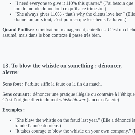
“I need everyone to give it 110% this quarter.” (J’ai besoin que
tout le monde donne tout ce qu’il a ce trimestre.)
“She always gives 110% - that’s why the clients love her.” (Elle
donne toujours tout, c’est pour ça que les clients l’adorent.)
Quand l’utiliser :
motivation, management, entretiens. C’est un clich
assumé, mais dans le bon contexte il passe très bien.
13. To blow the whistle on something : dénoncer,
alerter
Sens foot :
l’arbitre siffle la faute ou la fin du match.
Sens courant :
dénoncer une pratique illégale ou contraire à l’éthique
C’est l’origine directe du mot
whistleblower
(lanceur d’alerte).
Exemples :
“She blew the whistle on the fraud last year.” (Elle a dénoncé l
fraude l’année dernière.)
“It takes courage to blow the whistle on your own company.” (I