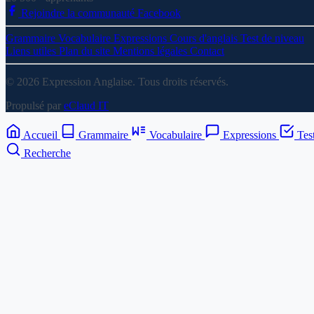
Rejoindre la communauté Facebook
Grammaire
Vocabulaire
Expressions
Cours d'anglais
Test de niveau
Liens utiles
Plan du site
Mentions légales
Contact
© 2026 Expression Anglaise. Tous droits réservés.
Propulsé par
eClaud IT
Accueil
Grammaire
Vocabulaire
Expressions
Tes
Recherche