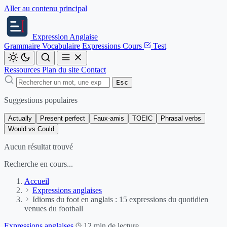
Aller au contenu principal
Expression
Anglaise
Grammaire
Vocabulaire
Expressions
Cours
Test
Ressources
Plan du site
Contact
Esc
Suggestions populaires
Actually
Present perfect
Faux-amis
TOEIC
Phrasal verbs
Would vs Could
Aucun résultat trouvé
Recherche en cours...
Accueil
Expressions anglaises
Idioms du foot en anglais : 15 expressions du quotidien
venues du football
Expressions anglaises
12 min de lecture