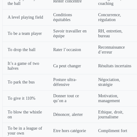
Rester concentré
the ball
coaching
Conditions
Concurrence,
A level playing field
équitables
régulation
Savoir travailler en
RH, entretien,
To be a team player
équipe
bureau
Reconnaissance
To drop the ball
Rater l’occasion
d’erreur
It’s a game of two
Ca peut changer
Résultats incertains
halves
Posture ultra-
Négociation,
To park the bus
défensive
stratégie
Donner tout ce
Motivation,
To give it 110%
qu’on a
management
To blow the whistle
Ethique, droit,
Dénoncer, alerter
on
journalisme
To be in a league of
Etre hors catégorie
Compliment fort
your own