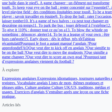
une balle dans le pied
5. A game changer : un élément qui transforme
tout
6. To keep your eye on the ball : rester concentré sur l’essentiel
7.
level playing field : des conditions équitables pour tous
8. To be a tea
player : savoir travailler en équipe
9. To drop the ball : rater l’occasion
laisser tomber
10. It’s a game of two halves : ça peut tout changer en
deuxième mi-temps
11. To park the bus : jouer défensif à l’extrême
12.
To give it 110% : donner tout ce qu’on a
13. To blow the whistle on
something : dénoncer, alerter
14. To be in a league of your own : être
hors catégorie
15. Early doors : dès le début, très tôt
Tableau
récapitulatif
Pourquoi le foot a autant marqué l’anglais ?
Pour
approfondir
FAQ
Que veut dire to kick off en anglais ?
Que signifie to
be on the ball ?
Que veut dire to move the goalposts ?
Que signifie a
game changer ?
Que veut dire to score an own goal ?
Pourquoi tant
d’expressions anglaises viennent du football ?
À explorer
Expressions anglaises
Expressions idiomatiques, tournures naturelles 
registres.
Vocabulaire anglais
Listes de mots, thèmes pratiques et
phrases utiles.
Culture anglaise
Culture UK/US, traditions, médias et
usages.
Exercices d'anglais
S’entraîner après une leçon ou une fiche
pratique.
Articles liés