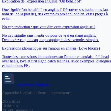
Explication de l'expression anglaise "On behalf of"
Que signifie 'on behalf of' en anglais ? Découvre ses traductions (au
nom de, de la part de), des exemples pro et quotidien, et les pièges à
éviter.
No cap traduction : que veut dire cette expression anglaise ?
No cap signifie sans mentir ou pour de vrai en slang anglais.
Découvrez cap, no cap, stop capping et des exemples simples.
Expressions idiomatiques sur l'amour en anglais (Love Idioms)
Toutes les expressions idiomatiques sur l'amour en anglais : fall head
over heels, love at first sight, catch feelings. Avec exemples, dialogue
et traductions FR.
Expression
Anglaise
Apprendre l'anglais facilement et gratuitement
265
articles
10
thèmes
20 500+
apprenants