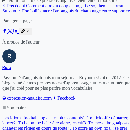
Pourquoi tant d'expressions anglaises viennent du football ?
Précédent
Comment dire du coup en anglais : so, then, as a result...
Suivant
Football banter : l'art anglais du chambrage entre supporter
Partager la page
À propos de l'auteur
Rico
Passionné d'anglais depuis mon séjour au Royaume-Uni en 2012. Ce
blog est né de mes propres notes d'apprentissage, un carnet numériqu
que j'ai créé pour ne plus perdre mon vocabulaire.
expression-anglaise.com
Facebook
Sommaire
Les idioms football anglais les plus courants
1. To kick off : démarrer,
lancer
2. To be on the ball : être alerte, réactif
3. To move the goalposts 
changer les règles en cours de route
4. To score an own goal : se tirer