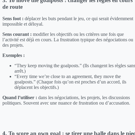
3. To move the goalposts : changer les règles en cours
de route
Sens foot :
déplacer les buts pendant le jeu, ce qui serait évidemment
impossible et déloyal.
Sens courant :
modifier les objectifs ou les critères une fois que
l’activité est déjà en cours. La frustration typique des négociations ou
des projets.
Exemples :
“They keep moving the goalposts.” (Ils changent les règles san
arrêt.)
“Every time we’re close to an agreement, they move the
goalposts.” (Chaque fois qu’on est proches d’un accord, ils
déplacent les objectifs.)
Quand l’utiliser :
dans les négociations, les projets, les discussions
politiques. Souvent avec une nuance de frustration ou d’accusation.
4. To score an own goal : se tirer une balle dans le pie