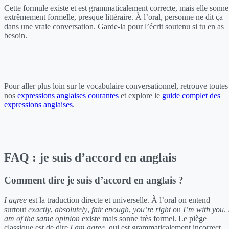
Cette formule existe et est grammaticalement correcte, mais elle sonne
extrêmement formelle, presque littéraire. À l’oral, personne ne dit ça
dans une vraie conversation. Garde-la pour l’écrit soutenu si tu en as
besoin.
Pour aller plus loin sur le vocabulaire conversationnel, retrouve toutes
nos
expressions anglaises courantes
et explore le
guide complet des
expressions anglaises
.
FAQ : je suis d’accord en anglais
Comment dire je suis d’accord en anglais ?
I agree
est la traduction directe et universelle. À l’oral on entend
surtout
exactly
,
absolutely
,
fair enough
,
you’re right
ou
I’m with you
.
am of the same opinion
existe mais sonne très formel. Le piège
classique est de dire
I am agree
, qui est grammaticalement incorrect.