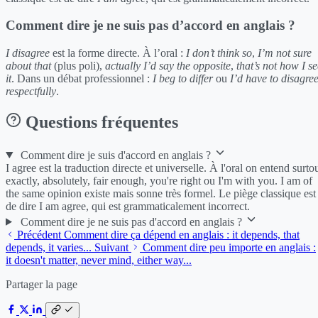
Comment dire je ne suis pas d’accord en anglais ?
I disagree
est la forme directe. À l’oral :
I don’t think so
,
I’m not sure
about that
(plus poli),
actually I’d say the opposite
,
that’s not how I se
it
. Dans un débat professionnel :
I beg to differ
ou
I’d have to disagre
respectfully
.
Questions fréquentes
Comment dire je suis d'accord en anglais ?
I agree est la traduction directe et universelle. À l'oral on entend surto
exactly, absolutely, fair enough, you're right ou I'm with you. I am of
the same opinion existe mais sonne très formel. Le piège classique est
de dire I am agree, qui est grammaticalement incorrect.
Comment dire je ne suis pas d'accord en anglais ?
Précédent
Comment dire ça dépend en anglais : it depends, that
depends, it varies...
Suivant
Comment dire peu importe en anglais :
it doesn't matter, never mind, either way...
Partager la page