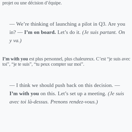
projet ou une décision d’équipe.
— We’re thinking of launching a pilot in Q3. Are you
in? —
I’m on board.
Let’s do it.
(Je suis partant. On
y va.)
I’m with you
est plus personnel, plus chaleureux. C’est “je suis avec
toi”, “je te suis”, “tu peux compter sur moi”.
— I think we should push back on this decision. —
I’m with you
on this. Let’s set up a meeting.
(Je suis
avec toi là-dessus. Prenons rendez-vous.)