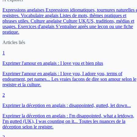
Expressions anglaises
Expressions idiomatiques, tournures naturelles 
registres.
Vocabulaire anglais
Listes de mots, thèmes pratiques et
phrases utiles.
Culture anglaise
Culture UK/US, traditions, médias et
usages.
Exercices d'anglais
S’entraîner après une leçon ou une fiche
pratique.
Articles liés
1
Exprimer l'amour en anglais : I love you et bien plus
Exprimer l'amour en anglais : I love you, I adore you, terms of
endearment, pet names... Les vraies façons de dire son amour selon le
registre et la culture.
2
Exprimer la déception en anglais : disappointed, gutted, let down...
Exprimer la déception en anglais : I'm disappointed, what a letdown,
I'm gutted (UK), I was counting on it... Toutes les nuances de la
déception selon le registre.