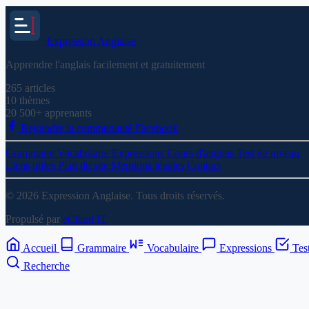
Expression
Anglaise
Apprendre l'anglais facilement et gratuitement
265
articles
10
thèmes
20 500+
apprenants
Rejoindre la communauté Facebook
Grammaire
Vocabulaire
Expressions
Cours d'anglais
Test de niveau
Liens utiles
Plan du site
Mentions légales
Contact
© 2026 Expression Anglaise. Tous droits réservés.
Propulsé par
eClaud IT
Accueil
Grammaire
Vocabulaire
Expressions
Tes
Recherche