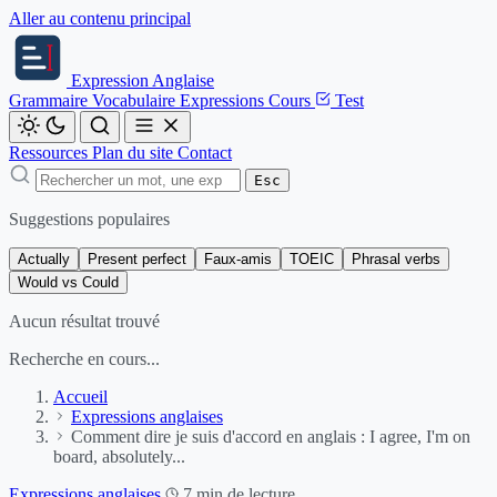
Aller au contenu principal
Expression
Anglaise
Grammaire
Vocabulaire
Expressions
Cours
Test
Ressources
Plan du site
Contact
Esc
Suggestions populaires
Actually
Present perfect
Faux-amis
TOEIC
Phrasal verbs
Would vs Could
Aucun résultat trouvé
Recherche en cours...
Accueil
Expressions anglaises
Comment dire je suis d'accord en anglais : I agree, I'm on
board, absolutely...
Expressions anglaises
7 min de lecture