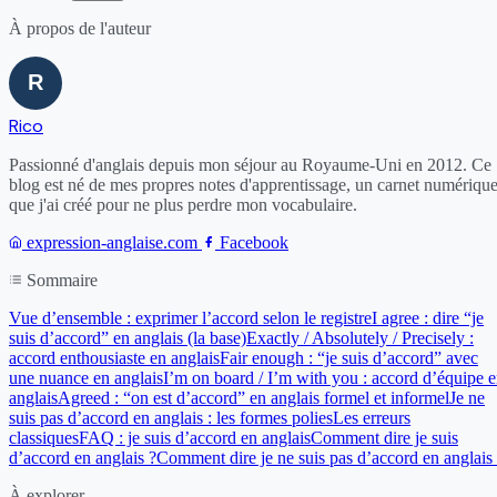
À propos de l'auteur
Rico
Passionné d'anglais depuis mon séjour au Royaume-Uni en 2012. Ce
blog est né de mes propres notes d'apprentissage, un carnet numériqu
que j'ai créé pour ne plus perdre mon vocabulaire.
expression-anglaise.com
Facebook
Sommaire
Vue d’ensemble : exprimer l’accord selon le registre
I agree : dire “je
suis d’accord” en anglais (la base)
Exactly / Absolutely / Precisely :
accord enthousiaste en anglais
Fair enough : “je suis d’accord” avec
une nuance en anglais
I’m on board / I’m with you : accord d’équipe 
anglais
Agreed : “on est d’accord” en anglais formel et informel
Je ne
suis pas d’accord en anglais : les formes polies
Les erreurs
classiques
FAQ : je suis d’accord en anglais
Comment dire je suis
d’accord en anglais ?
Comment dire je ne suis pas d’accord en anglais
À explorer