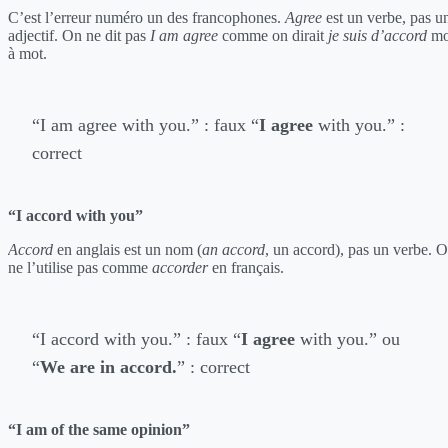
C’est l’erreur numéro un des francophones.
Agree
est un verbe, pas u
adjectif. On ne dit pas
I am agree
comme on dirait
je suis d’accord
mo
à mot.
“I am agree with you.” : faux “
I agree
with you.” :
correct
“I accord with you”
Accord
en anglais est un nom (
an accord
, un accord), pas un verbe. 
ne l’utilise pas comme
accorder
en français.
“I accord with you.” : faux “
I agree
with you.” ou
“
We are in accord.
” : correct
“I am of the same opinion”