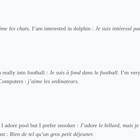
ime les chats.
I’am interested in dolphin :
Je suis intéressé pa
 really into football :
Je suis à fond dans le football.
I’m very
Computers :
j’aime les ordinateurs.
I adore pool but I prefer snooker :
J’adore le billard, mais je
ast :
Rien de tel qu’un gros petit déjeuner.