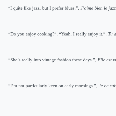
“I quite like jazz, but I prefer blues.”,
J’aime bien le jazz
“Do you enjoy cooking?”, “Yeah, I really enjoy it.”,
Tu a
“She’s really into vintage fashion these days.”,
Elle est 
“I’m not particularly keen on early mornings.”,
Je ne sui