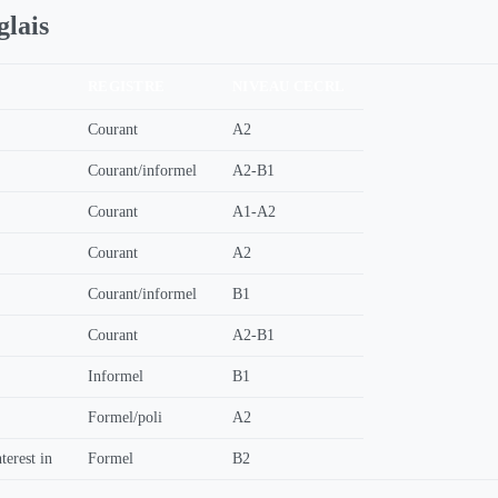
glais
REGISTRE
NIVEAU CECRL
Courant
A2
Courant/informel
A2-B1
Courant
A1-A2
Courant
A2
Courant/informel
B1
Courant
A2-B1
Informel
B1
Formel/poli
A2
terest in
Formel
B2