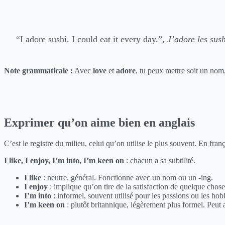
“I adore sushi. I could eat it every day.”,
J’adore les sush
Note grammaticale :
Avec
love
et
adore
, tu peux mettre soit un nom
Exprimer qu’on aime bien en anglais
C’est le registre du milieu, celui qu’on utilise le plus souvent. En fra
I like, I enjoy, I’m into, I’m keen on
: chacun a sa subtilité.
I like
: neutre, général. Fonctionne avec un nom ou un -ing.
I enjoy
: implique qu’on tire de la satisfaction de quelque chos
I’m into
: informel, souvent utilisé pour les passions ou les hob
I’m keen on
: plutôt britannique, légèrement plus formel. Peut 