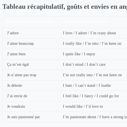
Tableau récapitulatif, goûts et envies en an
EXPRESSION FRANÇAISE
EXPRESSION ANGLAISE
J’adore
I love / I adore / I’m crazy about
J’aime beaucoup
I really like / I’m into / I’m keen on
J’aime bien
I quite like / I enjoy
Ça m’est égal
I don’t mind / I don’t care
Je n’aime pas trop
I’m not really into / I’m not keen on
Je déteste
I hate / I can’t stand / I loathe
J’ai envie de
I feel like / I fancy / I could go for
Je voudrais
I would like / I’d love to
Je suis passionné par
I’m passionate about / I have a strong in