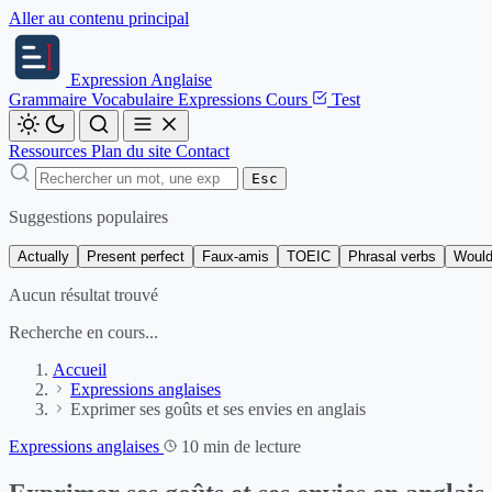
Aller au contenu principal
Expression
Anglaise
Grammaire
Vocabulaire
Expressions
Cours
Test
Ressources
Plan du site
Contact
Esc
Suggestions populaires
Actually
Present perfect
Faux-amis
TOEIC
Phrasal verbs
Would
Aucun résultat trouvé
Recherche en cours...
Accueil
Expressions anglaises
Exprimer ses goûts et ses envies en anglais
Expressions anglaises
10 min de lecture