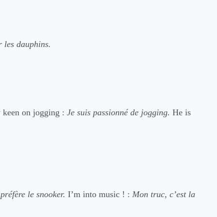
r les dauphins.
 keen on jogging :
Je suis passionné de jogging.
He is
 préfère le snooker.
I’m into music ! :
Mon truc, c’est la