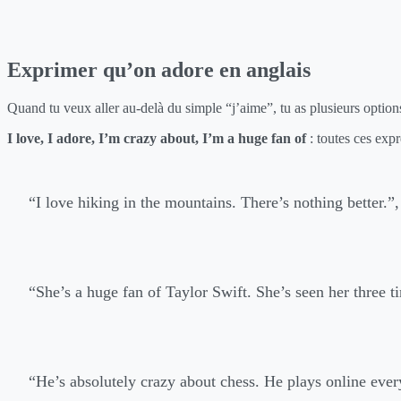
Exprimer qu’on adore en anglais
Quand tu veux aller au-delà du simple “j’aime”, tu as plusieurs option
I love, I adore, I’m crazy about, I’m a huge fan of
: toutes ces exp
“I love hiking in the mountains. There’s nothing better.”
“She’s a huge fan of Taylor Swift. She’s seen her three t
“He’s absolutely crazy about chess. He plays online ever