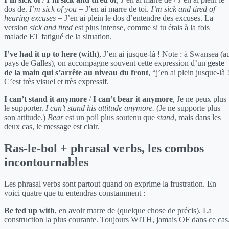
dos de.
I’m sick of you
= J’en ai marre de toi.
I’m sick and tired of
hearing excuses
= J’en ai plein le dos d’entendre des excuses. La
version
sick and tired
est plus intense, comme si tu étais à la fois
malade ET fatigué de la situation.
I’ve had it up to here (with)
, J’en ai jusque-là ! Note : à Swansea (a
pays de Galles), on accompagne souvent cette expression d’un
geste
de la main qui s’arrête au niveau du front
, “j’en ai plein jusque-là 
C’est très visuel et très expressif.
I can’t stand it anymore
/
I can’t bear it anymore
, Je ne peux plus
le supporter.
I can’t stand his attitude anymore.
(Je ne supporte plus
son attitude.)
Bear
est un poil plus soutenu que
stand
, mais dans les
deux cas, le message est clair.
Ras-le-bol + phrasal verbs, les combos
incontournables
Les phrasal verbs sont partout quand on exprime la frustration. En
voici quatre que tu entendras constamment :
Be fed up with
, en avoir marre de (quelque chose de précis). La
construction la plus courante. Toujours WITH, jamais OF dans ce cas