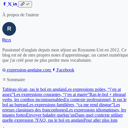
À propos de l'auteur
Rico
Passionné d'anglais depuis mon séjour au Royaume-Uni en 2012. Ce
blog est né de mes propres notes d'apprentissage, un carnet numériqu
que j'ai créé pour ne plus perdre mon vocabulaire.
expression-anglaise.com
Facebook
Sommaire
Tableau récap, ras le bol en anglais
Les expressions polies, “j’en ai
assez”
Les expressions courantes, “j’en ai marre”
Ras-le-bol + phrasal
verbs, les combos incontournables
En contexte professionnel, le ras le
bol au bureau
Les expressions familières, “ça me rend dingue”
Les
erreurs classiques des francophones
Les expressions idiomatiques, les
images fortes
Envoyer balader quelqu’un
Dans quel contexte utiliser
quelle expression ?
FAQ, ras le bol en anglais
Pour aller plus loin