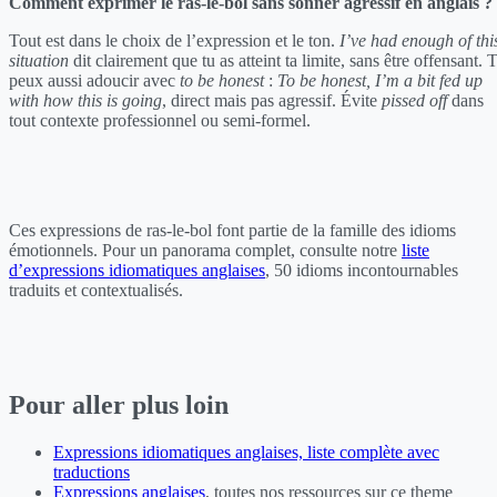
Comment exprimer le ras-le-bol sans sonner agressif en anglais ?
Tout est dans le choix de l’expression et le ton.
I’ve had enough of thi
situation
dit clairement que tu as atteint ta limite, sans être offensant. 
peux aussi adoucir avec
to be honest
:
To be honest, I’m a bit fed up
with how this is going
, direct mais pas agressif. Évite
pissed off
dans
tout contexte professionnel ou semi-formel.
Ces expressions de ras-le-bol font partie de la famille des idioms
émotionnels. Pour un panorama complet, consulte notre
liste
d’expressions idiomatiques anglaises
, 50 idioms incontournables
traduits et contextualisés.
Pour aller plus loin
Expressions idiomatiques anglaises, liste complète avec
traductions
Expressions anglaises
, toutes nos ressources sur ce theme