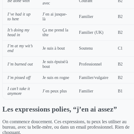
Be done with
Courant
B2
avec
I’ve had it up
J’en ai jusque-
Familier
B2
to here
là
It’s doing my
Ça me prend la
Familier (UK)
B2
head in
tête
I’m at my wit’s
Je suis à bout
Soutenu
C1
end
Je suis épuisé/à
I’m burned out
Professionnel
B2
bout
I’m pissed off
Je suis en rogne
Familier/vulgaire
B2
I can’t take it
J’en peux plus
Familier
B1
anymore
Les expressions polies, “j’en ai assez”
On commence doucement. Ces expressions, tu peux les utiliser au
bureau, avec ta belle-mère, ou dans un email professionnel. Rien de
choquant.