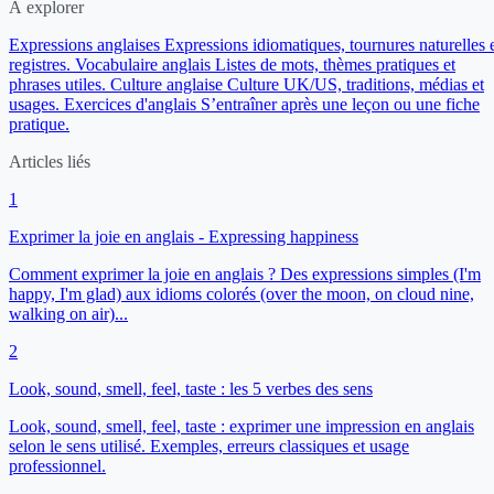
À explorer
Expressions anglaises
Expressions idiomatiques, tournures naturelles 
registres.
Vocabulaire anglais
Listes de mots, thèmes pratiques et
phrases utiles.
Culture anglaise
Culture UK/US, traditions, médias et
usages.
Exercices d'anglais
S’entraîner après une leçon ou une fiche
pratique.
Articles liés
1
Exprimer la joie en anglais - Expressing happiness
Comment exprimer la joie en anglais ? Des expressions simples (I'm
happy, I'm glad) aux idioms colorés (over the moon, on cloud nine,
walking on air)...
2
Look, sound, smell, feel, taste : les 5 verbes des sens
Look, sound, smell, feel, taste : exprimer une impression en anglais
selon le sens utilisé. Exemples, erreurs classiques et usage
professionnel.