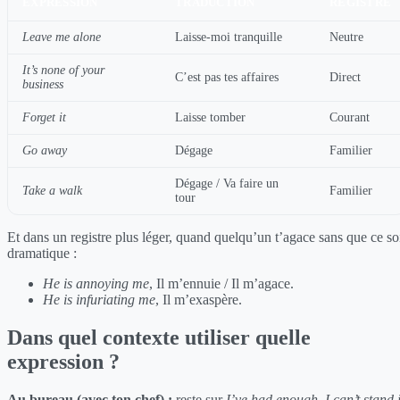
EXPRESSION
TRADUCTION
REGISTRE
Leave me alone
Laisse-moi tranquille
Neutre
It’s none of your
C’est pas tes affaires
Direct
business
Forget it
Laisse tomber
Courant
Go away
Dégage
Familier
Dégage / Va faire un
Take a walk
Familier
tour
Et dans un registre plus léger, quand quelqu’un t’agace sans que ce so
dramatique :
He is annoying me
, Il m’ennuie / Il m’agace.
He is infuriating me
, Il m’exaspère.
Dans quel contexte utiliser quelle
expression ?
Au bureau (avec ton chef) :
reste sur
I’ve had enough
,
I can’t stand i