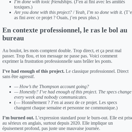
I’m done with toxic friendships.
(J’en ai fini avec les amitiés
toxiques.)
Are you done with this project?
/
Yeah, I’m so done with it.
(T’
as fini avec ce projet ? Ouais, j’en peux plus.)
En contexte professionnel, le ras le bol au
bureau
Au boulot, les mots comptent double. Trop direct, et ça peut mal
passer. Trop flou, et ton message ne passe pas. Voici comment
exprimer la frustration professionnelle sans brûler les ponts.
I’ve had enough of this project.
Le classique professionnel. Direct
sans être agressif.
— How’s the Thompson account going?
— Honestly? I’ve had enough of this project. The specs change
every week and nobody communicates.
(— Honnêtement ? J’en ai assez de ce projet. Les specs
changent chaque semaine et personne ne communique.)
I’m burned out.
L’expression standard pour le burn-out. Elle est pris
au sérieux en anglais, surtout depuis 2020. Elle implique un
épuisement profond, pas juste une mauvaise journée.