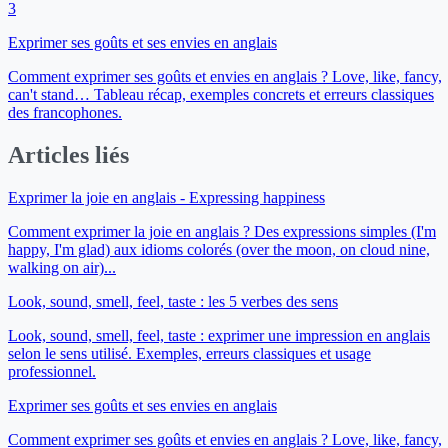
3
Exprimer ses goûts et ses envies en anglais
Comment exprimer ses goûts et envies en anglais ? Love, like, fancy,
can't stand… Tableau récap, exemples concrets et erreurs classiques
des francophones.
Articles liés
Exprimer la joie en anglais - Expressing happiness
Comment exprimer la joie en anglais ? Des expressions simples (I'm
happy, I'm glad) aux idioms colorés (over the moon, on cloud nine,
walking on air)...
Look, sound, smell, feel, taste : les 5 verbes des sens
Look, sound, smell, feel, taste : exprimer une impression en anglais
selon le sens utilisé. Exemples, erreurs classiques et usage
professionnel.
Exprimer ses goûts et ses envies en anglais
Comment exprimer ses goûts et envies en anglais ? Love, like, fancy,