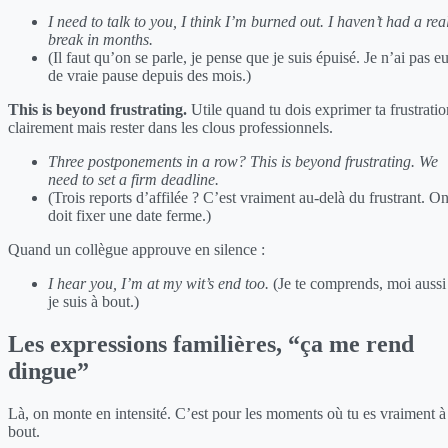
I need to talk to you, I think I’m burned out. I haven’t had a rea
break in months.
(Il faut qu’on se parle, je pense que je suis épuisé. Je n’ai pas e
de vraie pause depuis des mois.)
This is beyond frustrating.
Utile quand tu dois exprimer ta frustratio
clairement mais rester dans les clous professionnels.
Three postponements in a row? This is beyond frustrating. We
need to set a firm deadline.
(Trois reports d’affilée ? C’est vraiment au-delà du frustrant. O
doit fixer une date ferme.)
Quand un collègue approuve en silence :
I hear you, I’m at my wit’s end too.
(Je te comprends, moi aussi
je suis à bout.)
Les expressions familières, “ça me rend
dingue”
Là, on monte en intensité. C’est pour les moments où tu es vraiment à
bout.