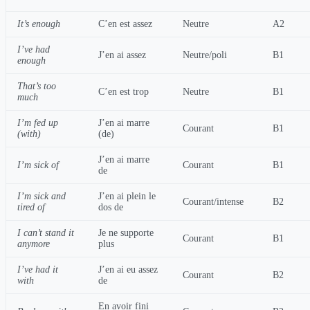
It’s enough
C’en est assez
Neutre
A2
I’ve had
J’en ai assez
Neutre/poli
B1
enough
That’s too
C’en est trop
Neutre
B1
much
I’m fed up
J’en ai marre
Courant
B1
(with)
(de)
J’en ai marre
I’m sick of
Courant
B1
de
I’m sick and
J’en ai plein le
Courant/intense
B2
tired of
dos de
I can’t stand it
Je ne supporte
Courant
B1
anymore
plus
I’ve had it
J’en ai eu assez
Courant
B2
with
de
En avoir fini