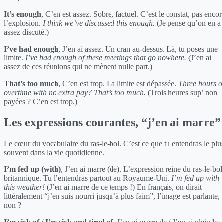
It’s enough
, C’en est assez. Sobre, factuel. C’est le constat, pas enco
l’explosion.
I think we’ve discussed this enough.
(Je pense qu’on en a
assez discuté.)
I’ve had enough
, J’en ai assez. Un cran au-dessus. Là, tu poses une
limite.
I’ve had enough of these meetings that go nowhere.
(J’en ai
assez de ces réunions qui ne mènent nulle part.)
That’s too much
, C’en est trop. La limite est dépassée.
Three hours o
overtime with no extra pay? That’s too much.
(Trois heures sup’ non
payées ? C’en est trop.)
Les expressions courantes, “j’en ai marre”
Le cœur du vocabulaire du ras-le-bol. C’est ce que tu entendras le plu
souvent dans la vie quotidienne.
I’m fed up (with)
, J’en ai marre (de). L’expression reine du ras-le-bol
britannique. Tu l’entendras partout au Royaume-Uni.
I’m fed up with
this weather!
(J’en ai marre de ce temps !) En français, on dirait
littéralement “j’en suis nourri jusqu’à plus faim”, l’image est parlante,
non ?
I’m sick of
/
I’m sick and tired of
, J’en ai marre de / J’en ai plein le