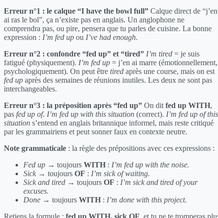
Erreur n°1 : le calque “I have the bowl full”
Calque direct de “j’en
ai ras le bol”, ça n’existe pas en anglais. Un anglophone ne
comprendra pas, ou pire, pensera que tu parles de cuisine. La bonne
expression :
I’m fed up
ou
I’ve had enough
.
Erreur n°2 : confondre “fed up” et “tired”
I’m tired
= je suis
fatigué (physiquement).
I’m fed up
= j’en ai marre (émotionnellement,
psychologiquement). On peut être
tired
après une course, mais on est
fed up
après des semaines de réunions inutiles. Les deux ne sont pas
interchangeables.
Erreur n°3 : la préposition après “fed up”
On dit
fed up WITH
,
pas
fed up of
.
I’m fed up with this situation
(correct).
I’m fed up of this
situation
s’entend en anglais britannique informel, mais reste critiqué
par les grammairiens et peut sonner faux en contexte neutre.
Note grammaticale
: la règle des prépositions avec ces expressions :
Fed up
→ toujours
WITH
:
I’m fed up with the noise.
Sick
→ toujours
OF
:
I’m sick of waiting.
Sick and tired
→ toujours
OF
:
I’m sick and tired of your
excuses.
Done
→ toujours
WITH
:
I’m done with this project.
Retiens la formule :
fed up WITH, sick OF
, et tu ne te tromperas plu