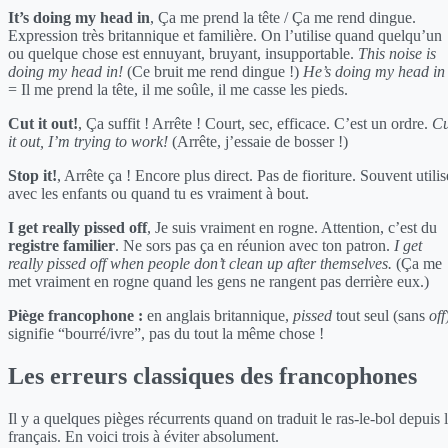
It’s doing my head in
, Ça me prend la tête / Ça me rend dingue.
Expression très britannique et familière. On l’utilise quand quelqu’un
ou quelque chose est ennuyant, bruyant, insupportable.
This noise is
doing my head in!
(Ce bruit me rend dingue !)
He’s doing my head in
= Il me prend la tête, il me soûle, il me casse les pieds.
Cut it out!
, Ça suffit ! Arrête ! Court, sec, efficace. C’est un ordre.
Cu
it out, I’m trying to work!
(Arrête, j’essaie de bosser !)
Stop it!
, Arrête ça ! Encore plus direct. Pas de fioriture. Souvent utilis
avec les enfants ou quand tu es vraiment à bout.
I get really pissed off
, Je suis vraiment en rogne. Attention, c’est du
registre familier
. Ne sors pas ça en réunion avec ton patron.
I get
really pissed off when people don’t clean up after themselves.
(Ça me
met vraiment en rogne quand les gens ne rangent pas derrière eux.)
Piège francophone :
en anglais britannique,
pissed
tout seul (sans
off
signifie “bourré/ivre”, pas du tout la même chose !
Les erreurs classiques des francophones
Il y a quelques pièges récurrents quand on traduit le ras-le-bol depuis 
français. En voici trois à éviter absolument.