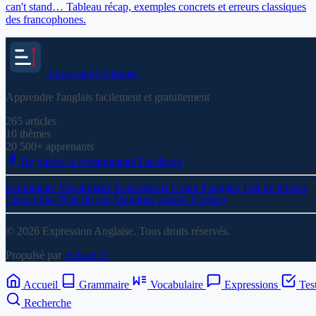
can't stand… Tableau récap, exemples concrets et erreurs classiques
des francophones.
Expression
Anglaise
Apprendre l'anglais facilement et gratuitement
265
articles
10
thèmes
20 500+
apprenants
Rejoindre la communauté Facebook
Grammaire
Vocabulaire
Expressions
Cours d'anglais
Test de niveau
Liens utiles
Plan du site
Mentions légales
Contact
© 2026 Expression Anglaise. Tous droits réservés.
Propulsé par
eClaud IT
Accueil
Grammaire
Vocabulaire
Expressions
Tes
Recherche