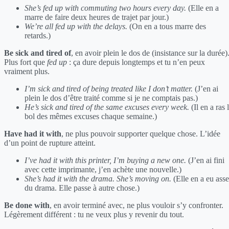
She’s fed up with commuting two hours every day.
(Elle en a
marre de faire deux heures de trajet par jour.)
We’re all fed up with the delays.
(On en a tous marre des
retards.)
Be sick and tired of
, en avoir plein le dos de (insistance sur la durée)
Plus fort que
fed up
: ça dure depuis longtemps et tu n’en peux
vraiment plus.
I’m sick and tired of being treated like I don’t matter.
(J’en ai
plein le dos d’être traité comme si je ne comptais pas.)
He’s sick and tired of the same excuses every week.
(Il en a ras 
bol des mêmes excuses chaque semaine.)
Have had it with
, ne plus pouvoir supporter quelque chose. L’idée
d’un point de rupture atteint.
I’ve had it with this printer, I’m buying a new one.
(J’en ai fini
avec cette imprimante, j’en achète une nouvelle.)
She’s had it with the drama. She’s moving on.
(Elle en a eu ass
du drama. Elle passe à autre chose.)
Be done with
, en avoir terminé avec, ne plus vouloir s’y confronter.
Légèrement différent : tu ne veux plus y revenir du tout.