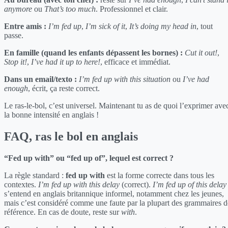
anymore
ou
That’s too much
. Professionnel et clair.
Entre amis :
I’m fed up
,
I’m sick of it
,
It’s doing my head in
, tout
passe.
En famille (quand les enfants dépassent les bornes) :
Cut it out!
,
Stop it!
,
I’ve had it up to here!
, efficace et immédiat.
Dans un email/texto :
I’m fed up with this situation
ou
I’ve had
enough
, écrit, ça reste correct.
Le ras-le-bol, c’est universel. Maintenant tu as de quoi l’exprimer ave
la bonne intensité en anglais !
FAQ, ras le bol en anglais
“Fed up with” ou “fed up of”, lequel est correct ?
La règle standard :
fed up with
est la forme correcte dans tous les
contextes.
I’m fed up with this delay
(correct).
I’m fed up of this delay
s’entend en anglais britannique informel, notamment chez les jeunes,
mais c’est considéré comme une faute par la plupart des grammaires d
référence. En cas de doute, reste sur
with
.