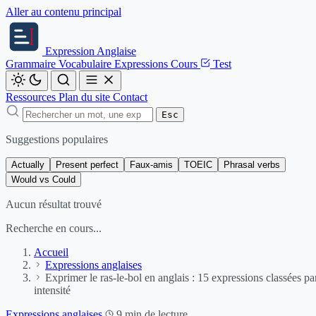
Aller au contenu principal
Expression
Anglaise
Grammaire
Vocabulaire
Expressions
Cours
Test
Ressources
Plan du site
Contact
Esc
Suggestions populaires
Actually
Present perfect
Faux-amis
TOEIC
Phrasal verbs
Would vs Could
Aucun résultat trouvé
Recherche en cours...
Accueil
Expressions anglaises
Exprimer le ras-le-bol en anglais : 15 expressions classées pa
intensité
Expressions anglaises
9 min de lecture