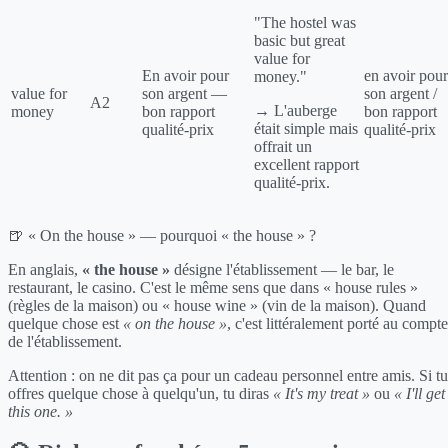
"The hostel was
basic but great
value for
En avoir pour
en avoir pour
money."
value for
son argent —
son argent /
A2
→ L'auberge
money
bon rapport
bon rapport
était simple mais
qualité-prix
qualité-prix
offrait un
excellent rapport
qualité-prix.
🍺 « On the house » — pourquoi « the house » ?
En anglais,
« the house »
désigne l'établissement — le bar, le
restaurant, le casino. C'est le même sens que dans « house rules »
(règles de la maison) ou « house wine » (vin de la maison). Quand
quelque chose est
« on the house »
, c'est littéralement porté au compte
de l'établissement.
Attention : on ne dit pas ça pour un cadeau personnel entre amis. Si tu
offres quelque chose à quelqu'un, tu diras
« It's my treat »
ou
« I'll get
this one. »