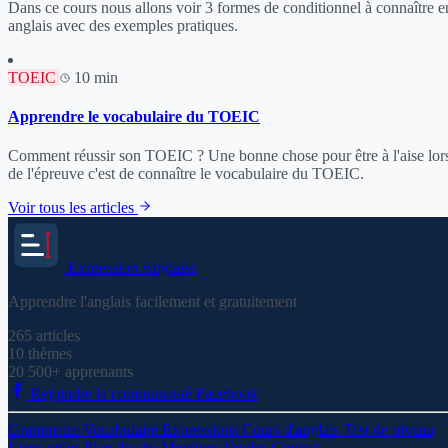
Dans ce cours nous allons voir 3 formes de conditionnel à connaître e
anglais avec des exemples pratiques.
TOEIC
10 min
Apprendre le vocabulaire du TOEIC
Comment réussir son TOEIC ? Une bonne chose pour être à l'aise lor
de l'épreuve c'est de connaître le vocabulaire du TOEIC.
Voir tous les articles
Expression
Anglaise
Apprendre l'anglais facilement et gratuitement
265
articles
10
thèmes
20 500+
apprenants
Rejoindre la communauté Facebook
Grammaire
Vocabulaire
Expressions
Cours d'anglais
Test de niveau
Liens utiles
Plan du site
Mentions légales
Contact