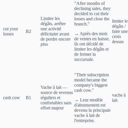
"After months of
declining sales, they
decided to cut their
Limiter les
losses and close the
limiter le
dégâts, arrêter
branch."
dégâts /
cut your
une activité
B2
faire une
→ Après des mois
losses
déficitaire avant
croix
de ventes en baisse,
de perdre encore
dessus
ils ont décidé de
plus
limiter les dégâts et
de fermer la
succursale.
"Their subscription
model became the
company's biggest
Vache à lait —
cash cow."
source de revenus
vache à
cash cow
B1
réguliers et
→ Leur modèle
lait
confortables sans
d'abonnement est
effort majeur
devenu la principale
vache à lait de
l'entreprise.