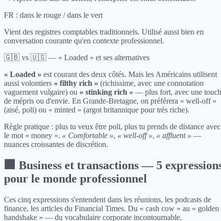
FR :
dans le rouge / dans le vert
Vient des registres comptables traditionnels. Utilisé aussi bien en
conversation courante qu'en contexte professionnel.
🇬🇧 vs 🇺🇸 — « Loaded » et ses alternatives
« Loaded »
est courant des deux côtés. Mais les Américains utilisent
aussi volontiers
« filthy rich »
(richissime, avec une connotation
vaguement vulgaire) ou
« stinking rich »
— plus fort, avec une touc
de mépris ou d'envie. En Grande-Bretagne, on préférera « well-off »
(aisé, poli) ou « minted » (argot britannique pour très riche).
Règle pratique : plus tu veux être poli, plus tu prends de distance avec
le mot « money ».
« Comfortable »
,
« well-off »
,
« affluent »
—
nuances croissantes de discrétion.
🏢 Business et transactions — 5 expression
pour le monde professionnel
Ces cinq expressions s'entendent dans les réunions, les podcasts de
finance, les articles du Financial Times. Du « cash cow » au « golden
handshake » — du vocabulaire corporate incontournable.