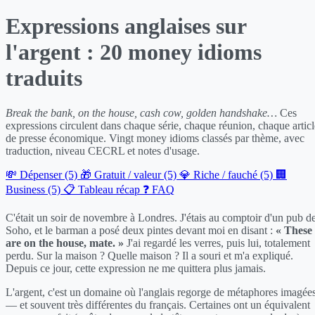
Expressions anglaises sur
l'argent : 20 money idioms
traduits
Break the bank, on the house, cash cow, golden handshake…
Ces
expressions circulent dans chaque série, chaque réunion, chaque articl
de presse économique. Vingt money idioms classés par thème, avec
traduction, niveau CECRL et notes d'usage.
💸 Dépenser (5)
🎁 Gratuit / valeur (5)
💎 Riche / fauché (5)
🏢
Business (5)
📋 Tableau récap
❓ FAQ
C'était un soir de novembre à Londres. J'étais au comptoir d'un pub d
Soho, et le barman a posé deux pintes devant moi en disant :
« These
are on the house, mate. »
J'ai regardé les verres, puis lui, totalement
perdu. Sur la maison ? Quelle maison ? Il a souri et m'a expliqué.
Depuis ce jour, cette expression ne me quittera plus jamais.
L'argent, c'est un domaine où l'anglais regorge de métaphores imagée
— et souvent très différentes du français. Certaines ont un équivalent