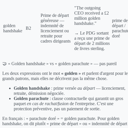
"The outgoing
CEO received a £2
Prime de départ
million golden
généreuse —
prime de
handshake."
golden
indemnité de
départ /
B2
handshake
licenciement ou
parachut
→ Le PDG sortant
retraite pour
doré
a reçu une prime de
cadres dirigeants
départ de 2 millions
de livres sterling.
🤝 « Golden handshake » vs « golden parachute » — pas pareil
Les deux expressions ont le mot
« golden »
et parlent d'argent pour le
grands patrons, mais elles ne décrivent pas la même chose.
Golden handshake
: prime versée
au départ
— licenciement,
retraite, démission négociée.
Golden parachute
: clause contractuelle qui garantit un gros
paquet
en cas de rachat/fusion
de l'entreprise. C'est une
protection préventive, pas un paiement de sortie.
En français : « parachute doré » = golden parachute. Pour golden
handshake, on dit plutôt « prime de départ » ou « indemnité de départ