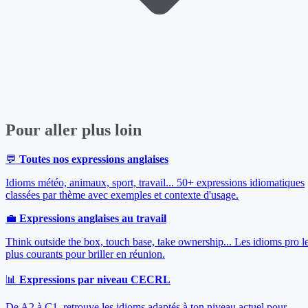
Pour aller plus loin
💬
Toutes nos expressions anglaises
Idioms météo, animaux, sport, travail... 50+ expressions idiomatiques
classées par thème avec exemples et contexte d'usage.
💼
Expressions anglaises au travail
Think outside the box, touch base, take ownership... Les idioms pro l
plus courants pour briller en réunion.
📊
Expressions par niveau CECRL
De A2 à C1, retrouve les idioms adaptés à ton niveau actuel pour