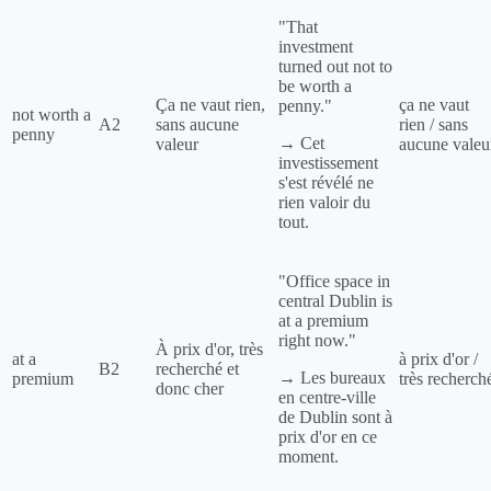
"That
investment
turned out not to
be worth a
Ça ne vaut rien,
ça ne vaut
penny."
not worth a
A2
sans aucune
rien / sans
penny
→ Cet
valeur
aucune valeu
investissement
s'est révélé ne
rien valoir du
tout.
"Office space in
central Dublin is
at a premium
right now."
À prix d'or, très
at a
à prix d'or /
B2
recherché et
→ Les bureaux
premium
très recherch
donc cher
en centre-ville
de Dublin sont à
prix d'or en ce
moment.