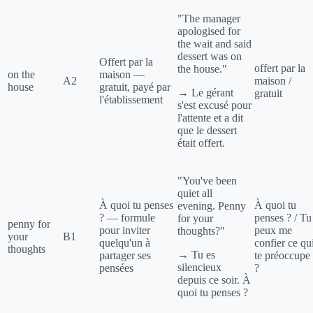
"The manager
apologised for
the wait and said
dessert was on
Offert par la
offert par la
the house."
on the
maison —
A2
maison /
house
gratuit, payé par
→ Le gérant
gratuit
l'établissement
s'est excusé pour
l'attente et a dit
que le dessert
était offert.
"You've been
quiet all
À quoi tu penses
À quoi tu
evening. Penny
? — formule
penses ? / Tu
for your
penny for
pour inviter
peux me
thoughts?"
your
B1
quelqu'un à
confier ce qu
thoughts
→ Tu es
partager ses
te préoccupe
silencieux
pensées
?
depuis ce soir. À
quoi tu penses ?