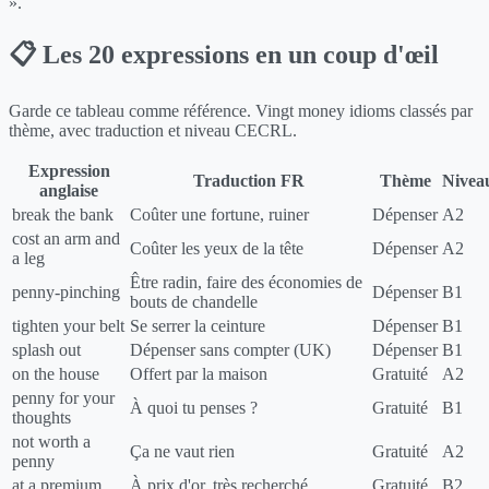
».
📋 Les 20 expressions en un coup d'œil
Garde ce tableau comme référence. Vingt money idioms classés par
thème, avec traduction et niveau CECRL.
Expression
Traduction FR
Thème
Nivea
anglaise
break the bank
Coûter une fortune, ruiner
Dépenser
A2
cost an arm and
Coûter les yeux de la tête
Dépenser
A2
a leg
Être radin, faire des économies de
penny-pinching
Dépenser
B1
bouts de chandelle
tighten your belt
Se serrer la ceinture
Dépenser
B1
splash out
Dépenser sans compter (UK)
Dépenser
B1
on the house
Offert par la maison
Gratuité
A2
penny for your
À quoi tu penses ?
Gratuité
B1
thoughts
not worth a
Ça ne vaut rien
Gratuité
A2
penny
at a premium
À prix d'or, très recherché
Gratuité
B2