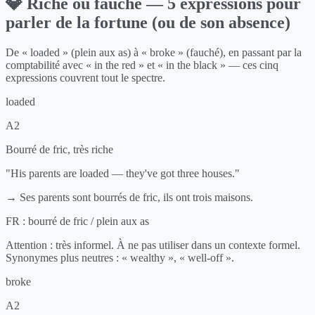
💎 Riche ou fauché — 5 expressions pour
parler de la fortune (ou de son absence)
De « loaded » (plein aux as) à « broke » (fauché), en passant par la
comptabilité avec « in the red » et « in the black » — ces cinq
expressions couvrent tout le spectre.
loaded
A2
Bourré de fric, très riche
"His parents are loaded — they've got three houses."
→ Ses parents sont bourrés de fric, ils ont trois maisons.
FR :
bourré de fric / plein aux as
Attention : très informel. À ne pas utiliser dans un contexte formel.
Synonymes plus neutres : « wealthy », « well-off ».
broke
A2