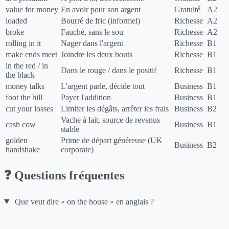
value for money
En avoir pour son argent
Gratuité
A2
loaded
Bourré de fric (informel)
Richesse
A2
broke
Fauché, sans le sou
Richesse
A2
rolling in it
Nager dans l'argent
Richesse
B1
make ends meet
Joindre les deux bouts
Richesse
B1
in the red / in
Dans le rouge / dans le positif
Richesse
B1
the black
money talks
L'argent parle, décide tout
Business
B1
foot the bill
Payer l'addition
Business
B1
cut your losses
Limiter les dégâts, arrêter les frais
Business
B2
Vache à lait, source de revenus
cash cow
Business
B1
stable
golden
Prime de départ généreuse (UK
Business
B2
handshake
corporate)
❓ Questions fréquentes
Que veut dire « on the house » en anglais ?