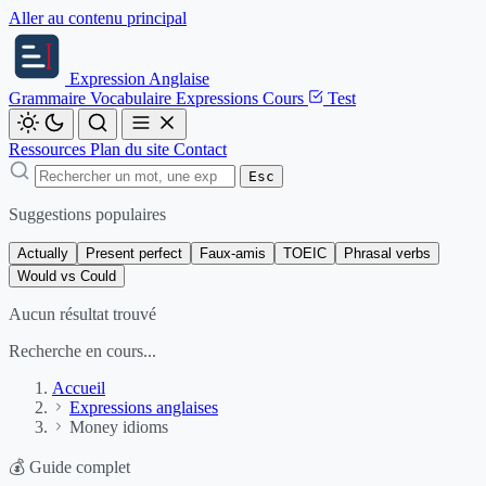
Aller au contenu principal
Expression
Anglaise
Grammaire
Vocabulaire
Expressions
Cours
Test
Ressources
Plan du site
Contact
Esc
Suggestions populaires
Actually
Present perfect
Faux-amis
TOEIC
Phrasal verbs
Would vs Could
Aucun résultat trouvé
Recherche en cours...
Accueil
Expressions anglaises
Money idioms
💰
Guide complet