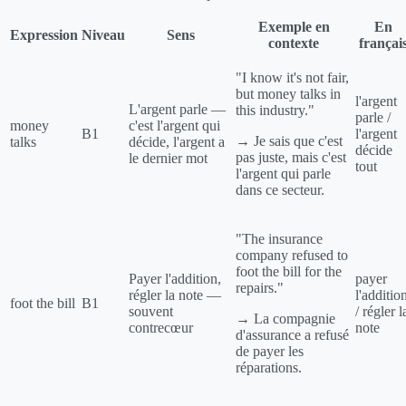
Exemple en
En
Expression
Niveau
Sens
contexte
françai
"I know it's not fair,
but money talks in
l'argent
L'argent parle —
this industry."
parle /
money
c'est l'argent qui
B1
l'argent
→ Je sais que c'est
talks
décide, l'argent a
décide
pas juste, mais c'est
le dernier mot
tout
l'argent qui parle
dans ce secteur.
"The insurance
company refused to
foot the bill for the
Payer l'addition,
payer
repairs."
régler la note —
l'additio
foot the bill
B1
souvent
/ régler l
→ La compagnie
contrecœur
note
d'assurance a refusé
de payer les
réparations.