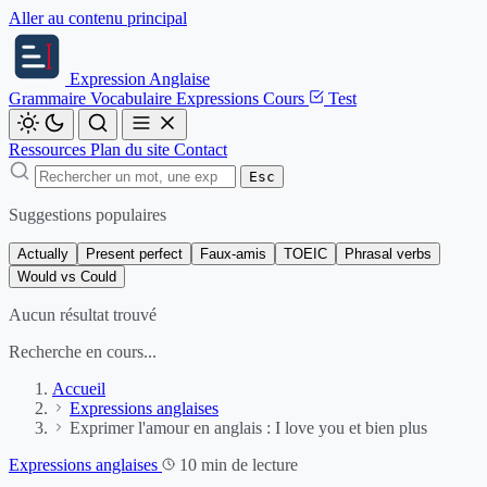
Aller au contenu principal
Expression
Anglaise
Grammaire
Vocabulaire
Expressions
Cours
Test
Ressources
Plan du site
Contact
Esc
Suggestions populaires
Actually
Present perfect
Faux-amis
TOEIC
Phrasal verbs
Would vs Could
Aucun résultat trouvé
Recherche en cours...
Accueil
Expressions anglaises
Exprimer l'amour en anglais : I love you et bien plus
Expressions anglaises
10 min de lecture