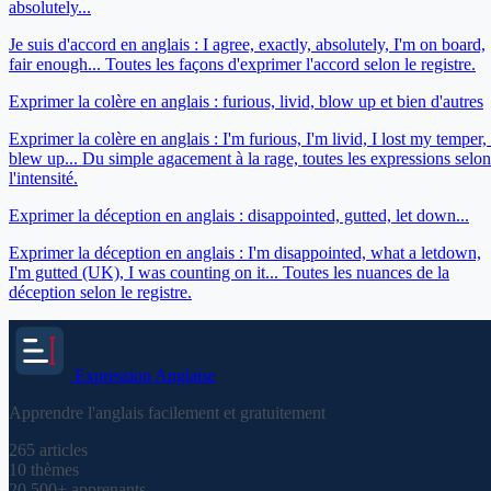
absolutely...
Je suis d'accord en anglais : I agree, exactly, absolutely, I'm on board,
fair enough... Toutes les façons d'exprimer l'accord selon le registre.
Exprimer la colère en anglais : furious, livid, blow up et bien d'autres
Exprimer la colère en anglais : I'm furious, I'm livid, I lost my temper, 
blew up... Du simple agacement à la rage, toutes les expressions selon
l'intensité.
Exprimer la déception en anglais : disappointed, gutted, let down...
Exprimer la déception en anglais : I'm disappointed, what a letdown,
I'm gutted (UK), I was counting on it... Toutes les nuances de la
déception selon le registre.
Expression
Anglaise
Apprendre l'anglais facilement et gratuitement
265
articles
10
thèmes
20 500+
apprenants