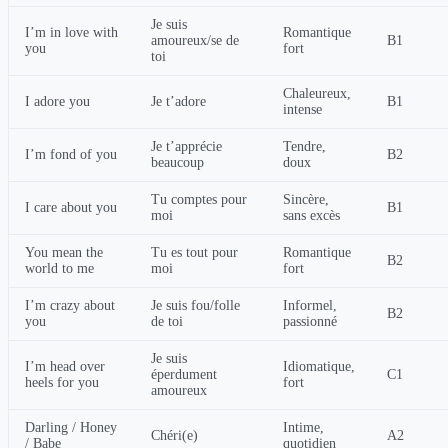
Je suis
I’m in love with
Romantique
amoureux/se de
B1
you
fort
toi
Chaleureux,
I adore you
Je t’adore
B1
intense
Je t’apprécie
Tendre,
I’m fond of you
B2
beaucoup
doux
Tu comptes pour
Sincère,
I care about you
B1
moi
sans excès
You mean the
Tu es tout pour
Romantique
B2
world to me
moi
fort
I’m crazy about
Je suis fou/folle
Informel,
B2
you
de toi
passionné
Je suis
I’m head over
Idiomatique,
éperdument
C1
heels for you
fort
amoureux
Darling / Honey
Intime,
Chéri(e)
A2
/ Babe
quotidien