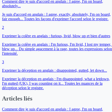
Comment dire je suis d'accord en anglais : I agree, I'm on board,
absolutely...
Je suis d'accord en anglais : I agree, exactly, absolutely, I'm on board,
fair enough... Toutes les façons d'exprimer l'accord selon le registre.
2
Exprimer la colère en anglais : furious, livid, blow up et bien d'autres
Exprimer la colère en anglais : I'm furious, I'm livid, I lost my temper, 
blew up... Du simple agacement à la rage, toutes les expressions selon
l'intensité.
3
Exprimer la déception en anglais : disappointed, gutted, let down...
Exprimer la déception en anglais : I'm disappointed, what a letdown,
I'm gutted (UK), I was counting on it... Toutes les nuances de la
déception selon le registre.
Articles liés
Comment dire je suis d'accord en anglais : I agree, I'm on board,