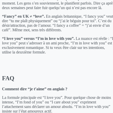
moment. Les gens s’en souviennent, le planifient parfois. Dire ça aprè
deux semaines peut faire fuir quelqu’un qui n’est pas encore là.
“Fancy” en UK ≠ “love”.
En anglais britannique, “I fancy you” veut
dire “tu me plaît physiquement” ou “j’ai le béguin pour toi”. C’est du
désir/attraction, pas de l’amour. “I fancy a coffee” = “j’ai envie d’un
café”. Même mot, sens très différents.
“I love you” versus “I’m in love with you”.
La nuance est réelle : “
love you” peut s’adresser à un ami proche, “I’m in love with you” est
exclusivement romantique. Si tu veux être clair sur tes intentions,
utilise la deuxième formule.
FAQ
Comment dire “je t’aime” en anglais ?
La formule principale est “I love you”. Pour quelque chose de moins
intense, “I’m fond of you” ou “I care about you” expriment
l’attachement sans déclarer un amour absolu. “I’m in love with you”
insiste sur l’état amoureux actif.