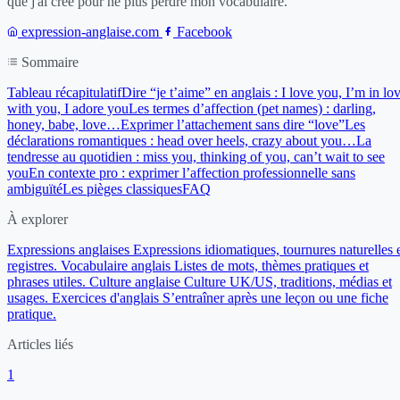
que j'ai créé pour ne plus perdre mon vocabulaire.
expression-anglaise.com
Facebook
Sommaire
Tableau récapitulatif
Dire “je t’aime” en anglais : I love you, I’m in lo
with you, I adore you
Les termes d’affection (pet names) : darling,
honey, babe, love…
Exprimer l’attachement sans dire “love”
Les
déclarations romantiques : head over heels, crazy about you…
La
tendresse au quotidien : miss you, thinking of you, can’t wait to see
you
En contexte pro : exprimer l’affection professionnelle sans
ambiguïté
Les pièges classiques
FAQ
À explorer
Expressions anglaises
Expressions idiomatiques, tournures naturelles 
registres.
Vocabulaire anglais
Listes de mots, thèmes pratiques et
phrases utiles.
Culture anglaise
Culture UK/US, traditions, médias et
usages.
Exercices d'anglais
S’entraîner après une leçon ou une fiche
pratique.
Articles liés
1