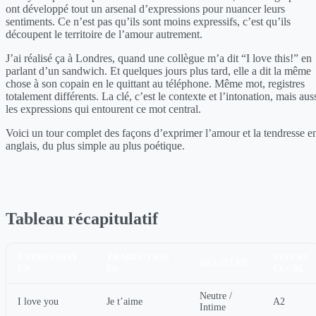
ont développé tout un arsenal d’expressions pour nuancer leurs
sentiments. Ce n’est pas qu’ils sont moins expressifs, c’est qu’ils
découpent le territoire de l’amour autrement.
J’ai réalisé ça à Londres, quand une collègue m’a dit “I love this!” en
parlant d’un sandwich. Et quelques jours plus tard, elle a dit la même
chose à son copain en le quittant au téléphone. Même mot, registres
totalement différents. La clé, c’est le contexte et l’intonation, mais aus
les expressions qui entourent ce mot central.
Voici un tour complet des façons d’exprimer l’amour et la tendresse e
anglais, du plus simple au plus poétique.
Tableau récapitulatif
EXPRESSION
TRADUCTION
NIVEAU
REGISTRE
EN
FR
CECRL
Neutre /
I love you
Je t’aime
A2
Intime