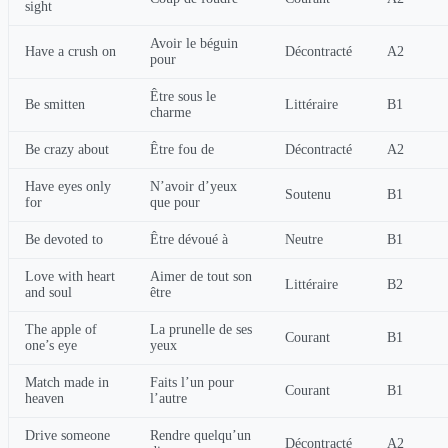
sight
Avoir le béguin
Have a crush on
Décontracté
A2
pour
Être sous le
Be smitten
Littéraire
B1
charme
Be crazy about
Être fou de
Décontracté
A2
Have eyes only
N’avoir d’yeux
Soutenu
B1
for
que pour
Be devoted to
Être dévoué à
Neutre
B1
Love with heart
Aimer de tout son
Littéraire
B2
and soul
être
The apple of
La prunelle de ses
Courant
B1
one’s eye
yeux
Match made in
Faits l’un pour
Courant
B1
heaven
l’autre
Drive someone
Rendre quelqu’un
Décontracté
A2