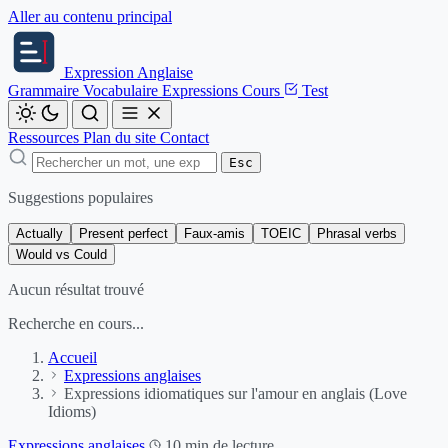
Aller au contenu principal
Expression
Anglaise
Grammaire
Vocabulaire
Expressions
Cours
Test
Ressources
Plan du site
Contact
Esc
Suggestions populaires
Actually
Present perfect
Faux-amis
TOEIC
Phrasal verbs
Would vs Could
Aucun résultat trouvé
Recherche en cours...
Accueil
Expressions anglaises
Expressions idiomatiques sur l'amour en anglais (Love
Idioms)
Expressions anglaises
10 min de lecture