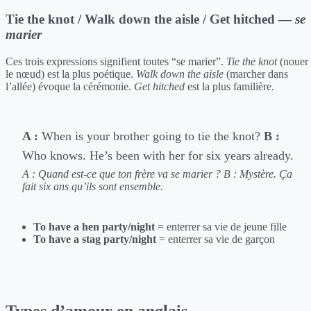
Tie the knot / Walk down the aisle / Get hitched —
se
marier
Ces trois expressions signifient toutes “se marier”.
Tie the knot
(nouer
le nœud) est la plus poétique.
Walk down the aisle
(marcher dans
l’allée) évoque la cérémonie.
Get hitched
est la plus familière.
A :
When is your brother going to tie the knot?
B :
Who knows. He’s been with her for six years already.
A : Quand est-ce que ton frère va se marier ?
B : Mystère. Ça
fait six ans qu’ils sont ensemble.
To have a hen party/night
= enterrer sa vie de jeune fille
To have a stag party/night
= enterrer sa vie de garçon
Types d’amour en anglais