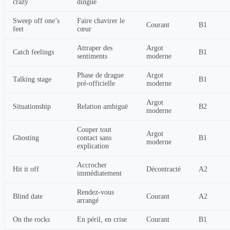
crazy
dingue
Sweep off one’s
Faire chavirer le
Courant
B1
feet
cœur
Attraper des
Argot
Catch feelings
B1
sentiments
moderne
Phase de drague
Argot
Talking stage
B1
pré-officielle
moderne
Argot
Situationship
Relation ambiguë
B2
moderne
Couper tout
Argot
Ghosting
contact sans
B1
moderne
explication
Accrocher
Hit it off
Décontracté
A2
immédiatement
Rendez-vous
Blind date
Courant
A2
arrangé
On the rocks
En péril, en crise
Courant
B1