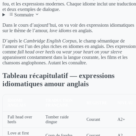
fou, et les expressions modernes. Chaque idiome inclut une traduction
et deux exemples de dialogue.
Sommaire
Dans le cours d’aujourd’hui, on va voir des expressions idiomatiques
sur le thème de l’amour,
love idioms
en anglais.
D’après le
Cambridge English Corpus
, le champ sémantique de
l’amour est l’un des plus riches en idiomes en anglais. Des expression
comme
fall head over heels
ou
wear your heart on your sleeve
apparaissent constamment dans la langue courante, les films et les
chansons anglophones. Autant les connaître.
Tableau récapitulatif — expressions
idiomatiques amour anglais
IDIOME
TRADUCTION
REGISTRE
NIVEAU
ANGLAIS
FRANÇAISE
Fall head over
Tomber raide
Courant
A2+
heels
dingue
Love at first
Coup de foudre
Courant
A2