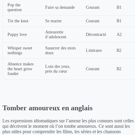
Pop the
Faire sa demande
Courant
B1
question
Tie the knot
Se marier
Courant
B1
Amourette
Puppy love
Décontracté
A2
d’adolescent
Whisper sweet
Susurrer des mots
Littéraire
B2
nothings
doux
Absence makes
Loin des yeux,
the heart grow
Courant
B2
près du cœur
fonder
Tomber amoureux en anglais
Les expressions idiomatiques sur l’amour les plus connues sont celles
qui décrivent le moment où l’on tombe amoureux. Ce sont aussi les
plus utiles pour comprendre les films, les séries et les chansons