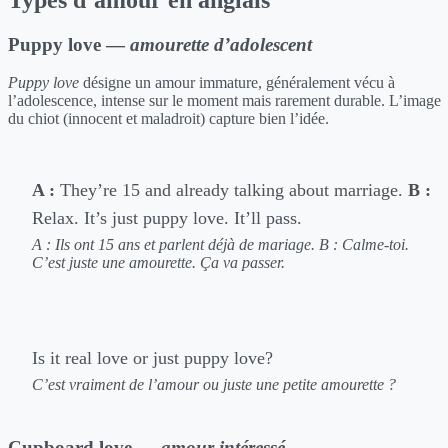
Puppy love —
amourette d’adolescent
Puppy love
désigne un amour immature, généralement vécu à
l’adolescence, intense sur le moment mais rarement durable. L’image
du chiot (innocent et maladroit) capture bien l’idée.
A :
They’re 15 and already talking about marriage.
B :
Relax. It’s just puppy love. It’ll pass.
A : Ils ont 15 ans et parlent déjà de mariage.
B : Calme-toi.
C’est juste une amourette. Ça va passer.
Is it real love or just puppy love?
C’est vraiment de l’amour ou juste une petite amourette ?
Cupboard love —
amour intéressé