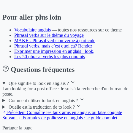
Pour aller plus loin
Vocabulaire anglais
— toutes nos ressources sur ce theme
Phrasal verbs sur le thème du voyage
MAKE - Phrasal verbs ou verbe à particule
Phrasal verbs, mais c’est quoi ça? Rendez
Exprimer une impression en anglais - look,
Les 50 phrasal verbs les plus courants
Questions fréquentes
Que signifie to look en anglais ?
I am looking for a post office : Je suis à la recherche d'un bureau de
poste.
Comment utiliser to look en anglais ?
Quelle est la traduction de to look ?
Précédent
Connaître les faux amis en anglais ou false cognate
Suivant
Formules de politesse en anglais : le guide complet
Partager la page