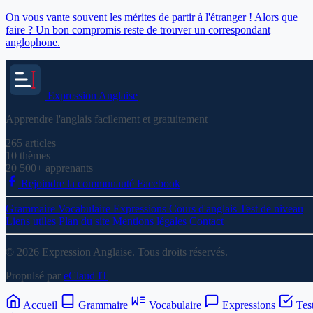
On vous vante souvent les mérites de partir à l'étranger ! Alors que
faire ? Un bon compromis reste de trouver un correspondant
anglophone.
Expression
Anglaise
Apprendre l'anglais facilement et gratuitement
265
articles
10
thèmes
20 500+
apprenants
Rejoindre la communauté Facebook
Grammaire
Vocabulaire
Expressions
Cours d'anglais
Test de niveau
Liens utiles
Plan du site
Mentions légales
Contact
© 2026 Expression Anglaise. Tous droits réservés.
Propulsé par
eClaud IT
Accueil
Grammaire
Vocabulaire
Expressions
Tes