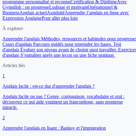
programme personnalisé et reconnu
Certification & Diplôme
Avec
Gymglish : on progresse
Ludique et motivant
Opérationnel &
Business
Anglais actuel
Assiduité
Apprendre l’anglais en ligne avec
Expression Anglaise
Pour aller plus loin
À explorer
Apprendre l'anglais
Méthodes, ressources et habitudes pour progresser
Cours d'anglais
Parcours guidés pour reprendre les bases.
Test
d'anglais
Évaluer son niveau avant de choisir quoi travailler.
Exercice
d'anglais
S’entraîner après une leçon ou une fiche pratique.
Articles liés
1
Anglais facile : est-ce dur d'apprendre l'anglais ?
Anglais facile ou pas ? Genre, conjugaison, vocabulaire et oral :
découvrez ce qui aide vraiment un francophone, sans promesse
miracle.
2
Apprendre l'anglais en lisant : Banksy et l'immigration