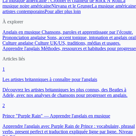
La musique américaine : Crooner et chanteur de Rock N’Roll
La
musique noire américaine
Nirvana et le Grunge
La musique américaine
artistes contemporains
Pour aller plus loin
À explorer
Anglais en musique
Chansons, paroles et apprentissage par l’écoute.
Prononciation anglaise
Sons, accent tonique, intonation et anglais oral
Culture anglaise
Culture UK/US, traditions, médias et usages.
Apprendre l'anglais
Méthodes, ressources et habitudes pour progresser
Articles liés
1
Les artistes britanniques à connaître pour l'anglais
Découvrez les artistes britanniques les plus connus, des Beatles à
Adele, avec nos analyses de chansons pour progresser en anglais.
2
Prince "Purple Rain" — Apprendre l'anglais en musique
Apprendre l'anglais avec Purple Rain de Prince : vocabulaire, phrasal
verbs, present perfect et traduction expliquée ligne par ligne. Niveau