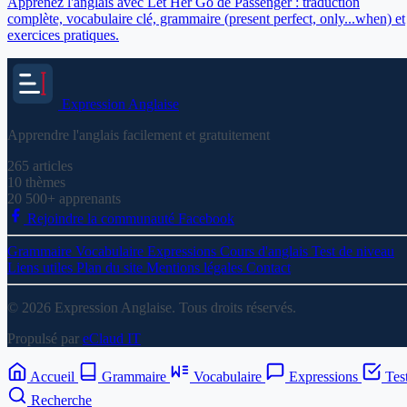
Apprenez l'anglais avec Let Her Go de Passenger : traduction
complète, vocabulaire clé, grammaire (present perfect, only...when) et
exercices pratiques.
Expression
Anglaise
Apprendre l'anglais facilement et gratuitement
265
articles
10
thèmes
20 500+
apprenants
Rejoindre la communauté Facebook
Grammaire
Vocabulaire
Expressions
Cours d'anglais
Test de niveau
Liens utiles
Plan du site
Mentions légales
Contact
© 2026 Expression Anglaise. Tous droits réservés.
Propulsé par
eClaud IT
Accueil
Grammaire
Vocabulaire
Expressions
Tes
Recherche