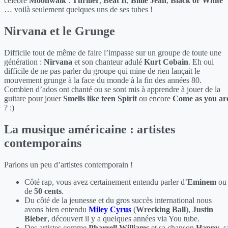
célèbre
Moonwalk
:
Thriller
,
Beat It
,
Billie Jean
,
Black or White
… voilà seulement quelques uns de ses tubes !
Nirvana et le Grunge
Difficile tout de même de faire l’impasse sur un groupe de toute une
génération :
Nirvana
et son chanteur adulé
Kurt Cobain
. Eh oui
difficile de ne pas parler du groupe qui mine de rien lançait le
mouvement grunge à la face du monde à la fin des années 80.
Combien d’ados ont chanté ou se sont mis à apprendre à jouer de la
guitare pour jouer
Smells like teen Spirit
ou encore
Come as you ar
? :)
La musique américaine : artistes
contemporains
Parlons un peu d’artistes contemporain !
Côté rap, vous avez certainement entendu parler d’
Eminem
ou
de
50 cents
.
Du côté de la jeunesse et du gros succès international nous
avons bien entendu
Miley Cyrus
(
Wrecking Ball
),
Justin
Bieber
, découvert il y a quelques années via You tube.
Des artistes comme
Pharrell Williams
et sa chanson
Happy
, s