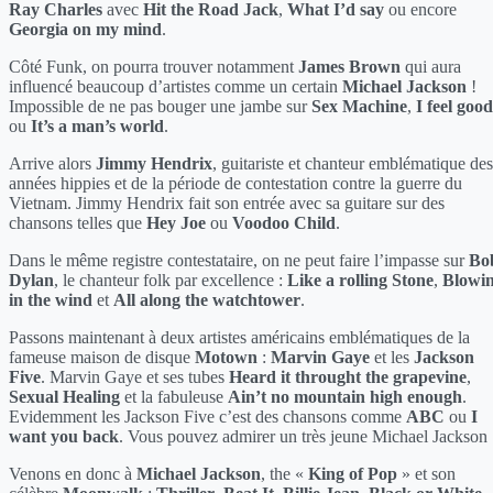
Ray Charles
avec
Hit the Road Jack
,
What I’d say
ou encore
Georgia on my mind
.
Côté Funk, on pourra trouver notamment
James Brown
qui aura
influencé beaucoup d’artistes comme un certain
Michael Jackson
!
Impossible de ne pas bouger une jambe sur
Sex Machine
,
I feel good
ou
It’s a man’s world
.
Arrive alors
Jimmy Hendrix
, guitariste et chanteur emblématique des
années hippies et de la période de contestation contre la guerre du
Vietnam. Jimmy Hendrix fait son entrée avec sa guitare sur des
chansons telles que
Hey Joe
ou
Voodoo Child
.
Dans le même registre contestataire, on ne peut faire l’impasse sur
Bo
Dylan
, le chanteur folk par excellence :
Like a rolling Stone
,
Blowin
in the wind
et
All along the watchtower
.
Passons maintenant à deux artistes américains emblématiques de la
fameuse maison de disque
Motown
:
Marvin Gaye
et les
Jackson
Five
. Marvin Gaye et ses tubes
Heard it throught the grapevine
,
Sexual Healing
et la fabuleuse
Ain’t no mountain high enough
.
Evidemment les Jackson Five c’est des chansons comme
ABC
ou
I
want you back
. Vous pouvez admirer un très jeune Michael Jackson 
Venons en donc à
Michael Jackson
, the «
King of Pop
» et son