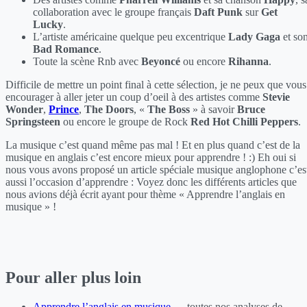
collaboration avec le groupe français
Daft Punk
sur
Get
Lucky
.
L’artiste américaine quelque peu excentrique
Lady Gaga
et so
Bad Romance
.
Toute la scène Rnb avec
Beyoncé
ou encore
Rihanna
.
Difficile de mettre un point final à cette sélection, je ne peux que vous
encourager à aller jeter un coup d’oeil à des artistes comme
Stevie
Wonder
,
Prince
,
The Doors
, «
The Boss
» à savoir
Bruce
Springsteen
ou encore le groupe de Rock
Red Hot Chilli Peppers
.
La musique c’est quand même pas mal ! Et en plus quand c’est de la
musique en anglais c’est encore mieux pour apprendre ! :) Eh oui si
nous vous avons proposé un article spéciale musique anglophone c’es
aussi l’occasion d’apprendre : Voyez donc les différents articles que
nous avions déjà écrit ayant pour thème « Apprendre l’anglais en
musique » !
Pour aller plus loin
Apprendre l’anglais en musique
— toutes nos analyses de