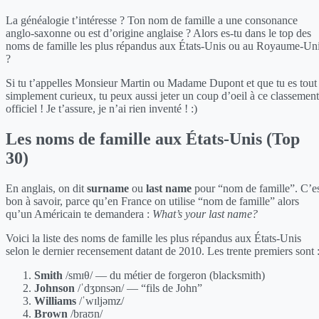
La généalogie t’intéresse ? Ton nom de famille a une consonance
anglo-saxonne ou est d’origine anglaise ? Alors es-tu dans le top des
noms de famille les plus répandus aux États-Unis ou au Royaume-Un
?
Si tu t’appelles Monsieur Martin ou Madame Dupont et que tu es tout
simplement curieux, tu peux aussi jeter un coup d’oeil à ce classement
officiel ! Je t’assure, je n’ai rien inventé ! :)
Les noms de famille aux États-Unis (Top
30)
En anglais, on dit
surname
ou
last name
pour “nom de famille”. C’e
bon à savoir, parce qu’en France on utilise “nom de famille” alors
qu’un Américain te demandera :
What’s your last name?
Voici la liste des noms de famille les plus répandus aux États-Unis
selon le dernier recensement datant de 2010. Les trente premiers sont 
Smith
/smɪθ/ — du métier de forgeron (blacksmith)
Johnson
/ˈdʒɒnsən/ — “fils de John”
Williams
/ˈwɪljəmz/
Brown
/braʊn/