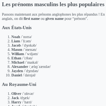
Les prénoms masculins les plus populaires
Passons maintenant aux prénoms anglophones les plus répandus ! En
anglais, on dit
first name
ou
given name
pour “prénom”.
Aux États-Unis
Noah
/ˈnoʊə/
Liam
/ˈliːəm/
Jacob
/ˈdʒeɪkəb/
Mason
/ˈmeɪsən/
William
/ˈwɪljəm/
Ethan
/ˈiːθən/
Michael
/ˈmaɪkəl/
Alexander
/ˌælɪɡˈzændər/
Jayden
/ˈdʒeɪdən/
Daniel
/ˈdænjəl/
Au Royaume-Uni
Oliver
/ˈɒlɪvər/
Jack
/dʒæk/
Harry
/ˈhæri/