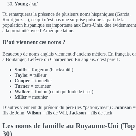
Young
/jʌŋ/
Tu remarqueras la présence de plusieurs noms hispaniques (Garcia,
Rodriguez…), ce qui n’est pas une surprise puisque la part de la
population hispanique est importante aux États-Unis, due évidemment
à la proximité avec l’Amérique latine.
D’où viennent ces noms ?
Beaucoup de noms anglais viennent d’anciens métiers. En français, o
a Boulanger, Lefèvre ou Charpentier. En anglais, c’est pareil :
Smith
= forgeron (blacksmith)
Taylor
= tailleur
Cooper
= tonnelier
Turner
= tourneur
Walker
= foulon (celui qui foule le tissu)
Miller
= meunier
D’autres viennent du prénom du père (les “patronymes”) :
Johnson
=
fils de John,
Wilson
= fils de Will,
Jackson
= fils de Jack.
Les noms de famille au Royaume-Uni (Top
30)