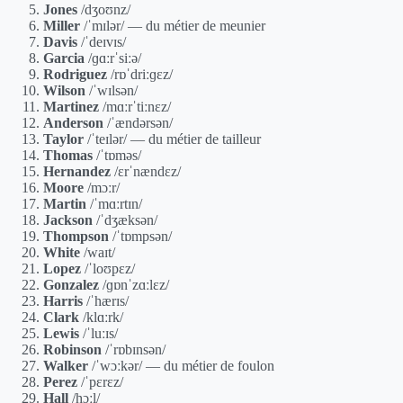
Jones
/dʒoʊnz/
Miller
/ˈmɪlər/ — du métier de meunier
Davis
/ˈdeɪvɪs/
Garcia
/ɡɑːrˈsiːə/
Rodriguez
/rɒˈdriːɡɛz/
Wilson
/ˈwɪlsən/
Martinez
/mɑːrˈtiːnɛz/
Anderson
/ˈændərsən/
Taylor
/ˈteɪlər/ — du métier de tailleur
Thomas
/ˈtɒməs/
Hernandez
/ɛrˈnændɛz/
Moore
/mɔːr/
Martin
/ˈmɑːrtɪn/
Jackson
/ˈdʒæksən/
Thompson
/ˈtɒmpsən/
White
/waɪt/
Lopez
/ˈloʊpɛz/
Gonzalez
/ɡɒnˈzɑːlɛz/
Harris
/ˈhærɪs/
Clark
/klɑːrk/
Lewis
/ˈluːɪs/
Robinson
/ˈrɒbɪnsən/
Walker
/ˈwɔːkər/ — du métier de foulon
Perez
/ˈpɛrɛz/
Hall
/hɔːl/