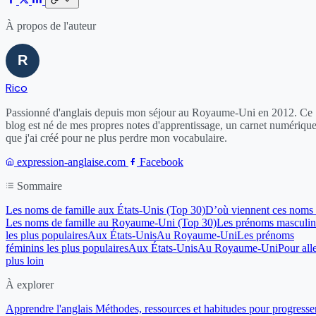
À propos de l'auteur
Rico
Passionné d'anglais depuis mon séjour au Royaume-Uni en 2012. Ce
blog est né de mes propres notes d'apprentissage, un carnet numériqu
que j'ai créé pour ne plus perdre mon vocabulaire.
expression-anglaise.com
Facebook
Sommaire
Les noms de famille aux États-Unis (Top 30)
D’où viennent ces noms
Les noms de famille au Royaume-Uni (Top 30)
Les prénoms masculin
les plus populaires
Aux États-Unis
Au Royaume-Uni
Les prénoms
féminins les plus populaires
Aux États-Unis
Au Royaume-Uni
Pour all
plus loin
À explorer
Apprendre l'anglais
Méthodes, ressources et habitudes pour progresser