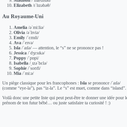
Madison
/ˈmædɪsən/
Elizabeth
/ɪˈlɪzəbəθ/
Au Royaume-Uni
Amelia
/əˈmiːliə/
Olivia
/əˈlɪviə/
Emily
/ˈɛmɪli/
Ava
/ˈeɪvə/
Isla
/ˈaɪlə/ — attention, le “s” ne se prononce pas !
Jessica
/ˈdʒɛsɪkə/
Poppy
/ˈpɒpi/
Isabella
/ˌɪzəˈbɛlə/
Sophie
/ˈsoʊfi/
Mia
/ˈmiːə/
Un piège classique pour les francophones :
Isla
se prononce /ˈaɪlə/
(comme “eye-la”), pas “iz-la”. Le “s” est muet, comme dans “island”.
Voilà donc une petite liste qui peut peut-être te donner une idée pour l
prénom de ton futur bébé… ou juste satisfaire ta curiosité ! :)