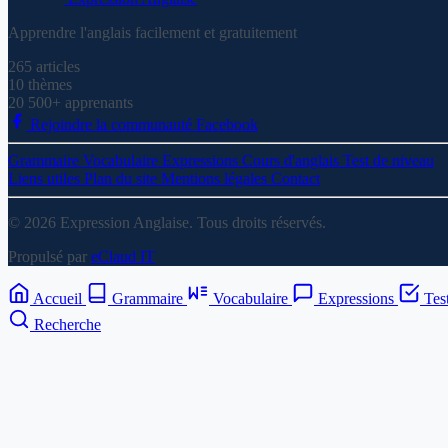
Apprendre l'anglais facilement et gratuitement
265
articles
10
thèmes
20 500+
apprenants
Rejoindre la communauté Facebook
Grammaire
Vocabulaire
Expressions
Cours d'anglais
Test de niveau
Liens utiles
Plan du site
Mentions légales
Contact
© 2026 Expression Anglaise. Tous droits réservés.
Propulsé par
eClaud IT
Accueil
Grammaire
Vocabulaire
Expressions
Tes
Recherche