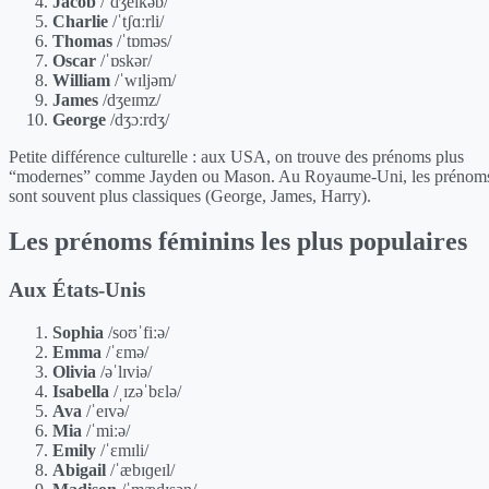
Jacob
/ˈdʒeɪkəb/
Charlie
/ˈtʃɑːrli/
Thomas
/ˈtɒməs/
Oscar
/ˈɒskər/
William
/ˈwɪljəm/
James
/dʒeɪmz/
George
/dʒɔːrdʒ/
Petite différence culturelle : aux USA, on trouve des prénoms plus
“modernes” comme Jayden ou Mason. Au Royaume-Uni, les prénom
sont souvent plus classiques (George, James, Harry).
Les prénoms féminins les plus populaires
Aux États-Unis
Sophia
/soʊˈfiːə/
Emma
/ˈɛmə/
Olivia
/əˈlɪviə/
Isabella
/ˌɪzəˈbɛlə/
Ava
/ˈeɪvə/
Mia
/ˈmiːə/
Emily
/ˈɛmɪli/
Abigail
/ˈæbɪɡeɪl/