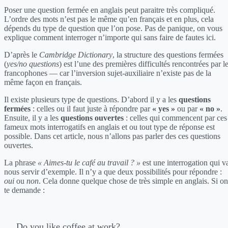
Poser une question fermée en anglais peut paraitre très compliqué.
L’ordre des mots n’est pas le même qu’en français et en plus, cela
dépends du type de question que l’on pose. Pas de panique, on vous
explique comment interroger n’importe qui sans faire de fautes ici.
D’après le
Cambridge Dictionary
, la structure des questions fermées
(
yes/no questions
) est l’une des premières difficultés rencontrées par l
francophones — car l’inversion sujet-auxiliaire n’existe pas de la
même façon en français.
Il existe plusieurs type de questions. D’abord il y a les
questions
fermées
: celles ou il faut juste à répondre par
« yes »
ou par
« no »
.
Ensuite, il y a les
questions ouvertes
: celles qui commencent par ces
fameux mots interrogatifs en anglais et ou tout type de réponse est
possible. Dans cet article, nous n’allons pas parler des ces questions
ouvertes.
La phrase
« Aimes-tu le café au travail ? »
est une interrogation qui v
nous servir d’exemple. Il n’y a que deux possibilités pour répondre :
oui
ou
non
. Cela donne quelque chose de très simple en anglais. Si on
te demande :
Do you like coffee at work?