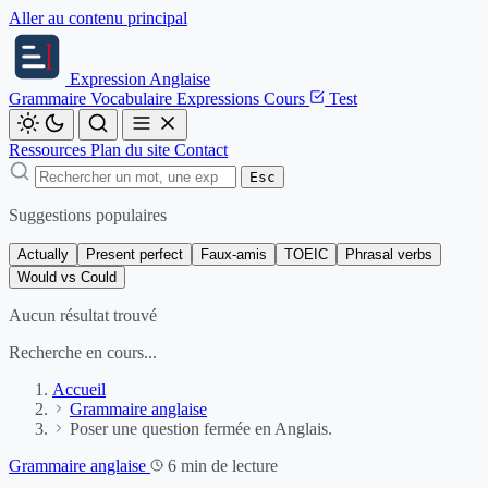
Aller au contenu principal
Expression
Anglaise
Grammaire
Vocabulaire
Expressions
Cours
Test
Ressources
Plan du site
Contact
Esc
Suggestions populaires
Actually
Present perfect
Faux-amis
TOEIC
Phrasal verbs
Would vs Could
Aucun résultat trouvé
Recherche en cours...
Accueil
Grammaire anglaise
Poser une question fermée en Anglais.
Grammaire anglaise
6 min de lecture