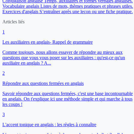
Conjugaison anglaise
Temps, auxiliaires et formes verbales anglaises.
Vocabulaire anglais
Listes de mots, thèmes pratiques et phrases utiles.
Exercices d'anglais
S’entraîner après une leçon ou une fiche pratique.
Articles liés
1
Les auxiliaires en anglais- Rappel de grammaire
Comme toujours, nous allons essayer de répondre au mieux aux
questions que vous vous poser sur les auxiliaires : qu'est-ce qu'un
auxiliaire en anglais ? A...
2
Répondre aux questions fermées en anglais
Savoir répondre aux questions fermées, c'est une base incontournable
en anglais. On t'explique ici une méthode simple et qui marche à tous
les coups !
3
L'accent tonique en anglais : les règles à connaître