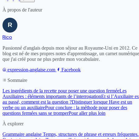
À propos de l'auteur
Rico
Passionné d'anglais depuis mon séjour au Royaume-Uni en 2012. Ce
blog est né de mes propres notes d'apprentissage, un carnet numériqu
que j'ai créé pour ne plus perdre mon vocabulaire.
expression-anglaise.com
Facebook
Sommaire
Les ingrédients de la recette pour poser une question fermée
Les
Auxiliaires : éléments importants de l’interrogation
Et si l’Auxiliaire es
au passé, comment est la question ?
Distinguer lorsque Have est un
verbe ou un auxiliaire
Pour conclure : la méthode pour poser des
questions fermées sans se tromper
Pour aller plus loin
À explorer
Grammaire anglaise
Temps, structures de phrase et erreurs fréquentes.