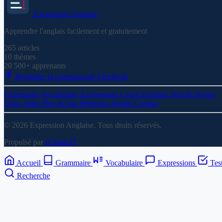
Expression
Anglaise
Apprendre l'anglais facilement et gratuitement
265
articles
10
thèmes
20 500+
apprenants
Rejoindre la communauté Facebook
Grammaire
Vocabulaire
Expressions
Cours d'anglais
Test de niveau
Liens utiles
Plan du site
Mentions légales
Contact
© 2026 Expression Anglaise. Tous droits réservés.
Propulsé par
eClaud IT
Accueil
Grammaire
Vocabulaire
Expressions
Tes
Recherche