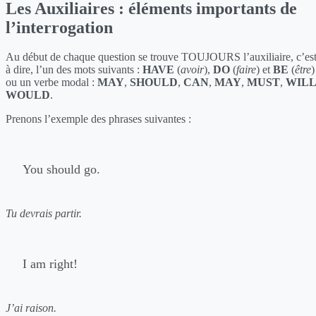
Les Auxiliaires : éléments importants de
l’interrogation
Au début de chaque question se trouve TOUJOURS l’auxiliaire, c’es
à dire, l’un des mots suivants :
HAVE
(
avoir
),
DO
(
faire
) et
BE
(
être
)
ou un verbe modal :
MAY
,
SHOULD
,
CAN
,
MAY
,
MUST
,
WIL
WOULD
.
Prenons l’exemple des phrases suivantes :
You should go.
Tu devrais partir.
I am right!
J’ai raison.