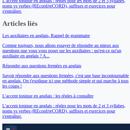
L'accent tonique en anglais : règles pour les mots de 2 et 3 syllabes,
noms vs verbes (REcord/reCORD), suffixes et exercices pour
s'entraîner.
Articles liés
Les auxiliaires en anglais- Rappel de grammaire
Comme toujours, nous allons essayer de répondre au mieux aux
questions que vous vous poser sur les auxiliaires : qu'est-ce qu'un
auxiliaire en anglais ? A...
Répondre aux questions fermées en anglais
Savoir répondre aux questions fermées, c'est une base incontournable
en anglais. On t'explique ici une méthode simple et qui marche à tous
les coups !
L'accent tonique en anglais : les règles à connaître
L'accent tonique en anglais : règles pour les mots de 2 et 3 syllabes,
noms vs verbes (REcord/reCORD), suffixes et exercices pour
s'entraîner.