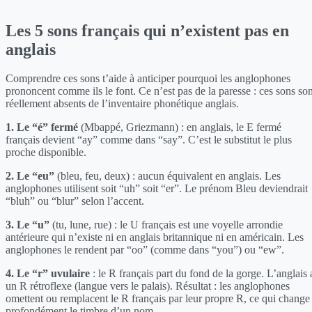
Les 5 sons français qui n’existent pas en
anglais
Comprendre ces sons t’aide à anticiper pourquoi les anglophones
prononcent comme ils le font. Ce n’est pas de la paresse : ces sons son
réellement absents de l’inventaire phonétique anglais.
1. Le “é” fermé
(Mbappé, Griezmann) : en anglais, le E fermé
français devient “ay” comme dans “say”. C’est le substitut le plus
proche disponible.
2. Le “eu”
(bleu, feu, deux) : aucun équivalent en anglais. Les
anglophones utilisent soit “uh” soit “er”. Le prénom Bleu deviendrait
“bluh” ou “blur” selon l’accent.
3. Le “u”
(tu, lune, rue) : le U français est une voyelle arrondie
antérieure qui n’existe ni en anglais britannique ni en américain. Les
anglophones le rendent par “oo” (comme dans “you”) ou “ew”.
4. Le “r” uvulaire
: le R français part du fond de la gorge. L’anglais 
un R rétroflexe (langue vers le palais). Résultat : les anglophones
omettent ou remplacent le R français par leur propre R, ce qui change
profondément le timbre d’un nom.