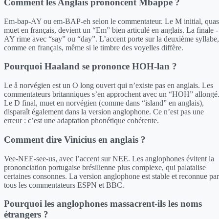
Comment les Anglais prononcent Mbappé ?
Em-bap-AY ou em-BAP-eh selon le commentateur. Le M initial, quas
muet en français, devient un “Em” bien articulé en anglais. La finale -
AY rime avec “say” ou “day”. L’accent porte sur la deuxième syllabe,
comme en français, même si le timbre des voyelles diffère.
Pourquoi Haaland se prononce HOH-lan ?
Le å norvégien est un O long ouvert qui n’existe pas en anglais. Les
commentateurs britanniques s’en approchent avec un “HOH” allongé
Le D final, muet en norvégien (comme dans “island” en anglais),
disparaît également dans la version anglophone. Ce n’est pas une
erreur : c’est une adaptation phonétique cohérente.
Comment dire Vinicius en anglais ?
Vee-NEE-see-us, avec l’accent sur NEE. Les anglophones évitent la
prononciation portugaise brésilienne plus complexe, qui palatalise
certaines consonnes. La version anglophone est stable et reconnue par
tous les commentateurs ESPN et BBC.
Pourquoi les anglophones massacrent-ils les noms
étrangers ?