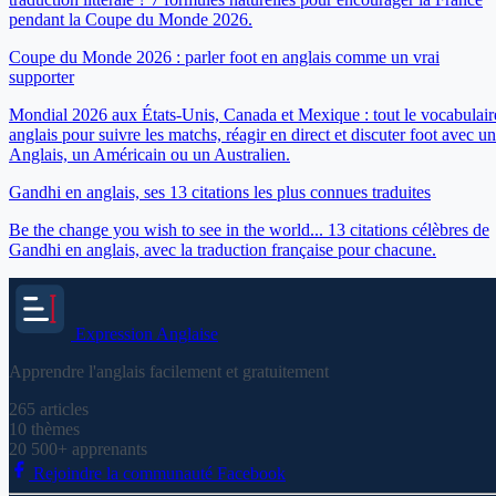
pendant la Coupe du Monde 2026.
Coupe du Monde 2026 : parler foot en anglais comme un vrai
supporter
Mondial 2026 aux États-Unis, Canada et Mexique : tout le vocabulair
anglais pour suivre les matchs, réagir en direct et discuter foot avec un
Anglais, un Américain ou un Australien.
Gandhi en anglais, ses 13 citations les plus connues traduites
Be the change you wish to see in the world... 13 citations célèbres de
Gandhi en anglais, avec la traduction française pour chacune.
Expression
Anglaise
Apprendre l'anglais facilement et gratuitement
265
articles
10
thèmes
20 500+
apprenants
Rejoindre la communauté Facebook