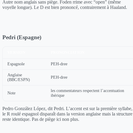
Autre nom anglais sans piège. Foden rrime avec “open” (même
voyelle longue). Le D est bien prononcé, contrairement à Haaland.
Pedri (Espagne)
VERSION
PRONONCIATION
Espagnole
PEH-dree
Anglaise
PEH-dree
(BBC/ESPN)
les commentateurs respectent l’accentuation
Note
ibérique
Pedro González López, dit Pedri. L’accent est sur la première syllabe,
le R roulé espagnol disparaît dans la version anglaise mais la structure
reste identique. Pas de piège ici non plus.