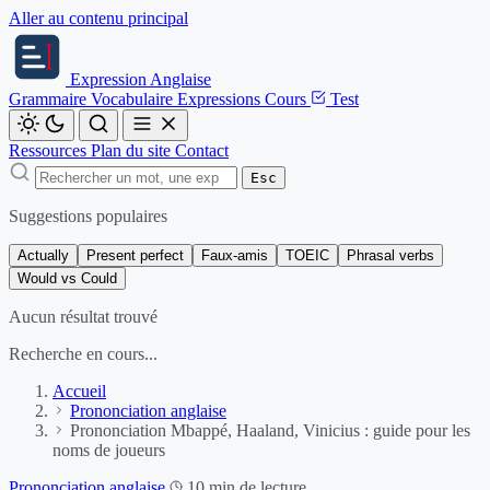
Aller au contenu principal
Expression
Anglaise
Grammaire
Vocabulaire
Expressions
Cours
Test
Ressources
Plan du site
Contact
Esc
Suggestions populaires
Actually
Present perfect
Faux-amis
TOEIC
Phrasal verbs
Would vs Could
Aucun résultat trouvé
Recherche en cours...
Accueil
Prononciation anglaise
Prononciation Mbappé, Haaland, Vinicius : guide pour les
noms de joueurs
Prononciation anglaise
10 min de lecture