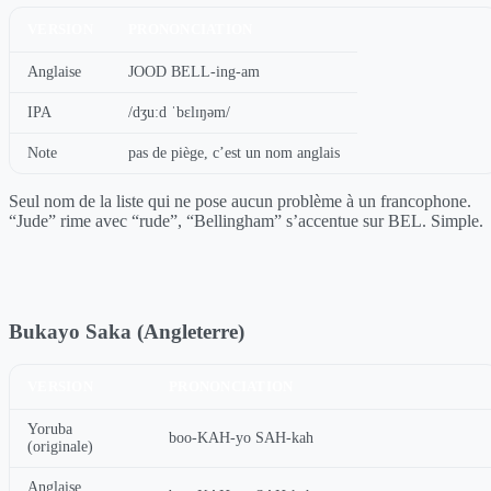
VERSION
PRONONCIATION
Anglaise
JOOD BELL-ing-am
IPA
/dʒuːd ˈbɛlɪŋəm/
Note
pas de piège, c’est un nom anglais
Seul nom de la liste qui ne pose aucun problème à un francophone.
“Jude” rime avec “rude”, “Bellingham” s’accentue sur BEL. Simple.
Bukayo Saka (Angleterre)
VERSION
PRONONCIATION
Yoruba
boo-KAH-yo SAH-kah
(originale)
Anglaise