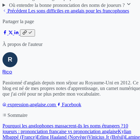
Où entendre la bonne prononciation des noms de joueurs ?
Précédent
Les sons difficiles en anglais pour les francophones
Partager la page
À propos de l'auteur
Rico
Passionné d'anglais depuis mon séjour au Royaume-Uni en 2012. Ce
blog est né de mes propres notes d'apprentissage, un carnet numériqu
que j'ai créé pour ne plus perdre mon vocabulaire.
expression-anglaise.com
Facebook
Sommaire
Pourquoi les anglophones massacrent-ils les noms étrangers ?
10
joueurs : prononciation française vs prononciation anglaise
Kylian
Mbappé (France)
Erling Haaland (Norvège)
Vinicius Jr (Brésil)
Lamine