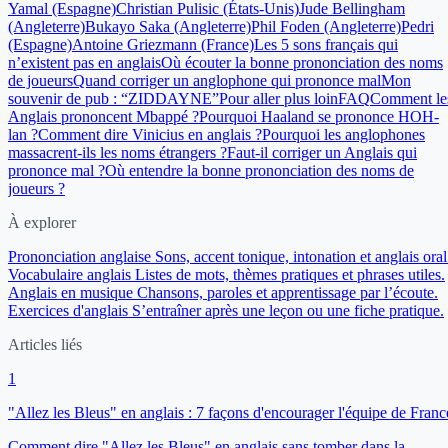
Yamal (Espagne)
Christian Pulisic (États-Unis)
Jude Bellingham
(Angleterre)
Bukayo Saka (Angleterre)
Phil Foden (Angleterre)
Pedri
(Espagne)
Antoine Griezmann (France)
Les 5 sons français qui
n’existent pas en anglais
Où écouter la bonne prononciation des noms
de joueurs
Quand corriger un anglophone qui prononce mal
Mon
souvenir de pub : “ZIDDAYNE”
Pour aller plus loin
FAQ
Comment le
Anglais prononcent Mbappé ?
Pourquoi Haaland se prononce HOH-
lan ?
Comment dire Vinicius en anglais ?
Pourquoi les anglophones
massacrent-ils les noms étrangers ?
Faut-il corriger un Anglais qui
prononce mal ?
Où entendre la bonne prononciation des noms de
joueurs ?
À explorer
Prononciation anglaise
Sons, accent tonique, intonation et anglais oral
Vocabulaire anglais
Listes de mots, thèmes pratiques et phrases utiles.
Anglais en musique
Chansons, paroles et apprentissage par l’écoute.
Exercices d'anglais
S’entraîner après une leçon ou une fiche pratique.
Articles liés
1
"Allez les Bleus" en anglais : 7 façons d'encourager l'équipe de Franc
Comment dire "Allez les Bleus" en anglais sans tomber dans la