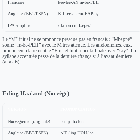
Française
kee-lee-AN m-ba-PEH
Anglaise (BBC/ESPN)
KIL-ee-an em-BAP-ay
IPA simplifié
/ˈkɪliən ɛmˈbæpeɪ/
Le “M” initial ne se prononce presque pas en français : “Mbappé”
sonne “m-ba-PEH” avec le M très atténué. Les anglophones, eux,
prononcent clairement le “Em” et font rimer la finale avec “say”. La
syllabe accentuée passe de la dernière (français) à l’avant-dernière
(anglais).
Erling Haaland (Norvège)
VERSION
PRONONCIATION
Norvégienne (originale)
ˈɛrliŋ ˈhɔːlɑn
Anglaise (BBC/ESPN)
AIR-ling HOH-lan