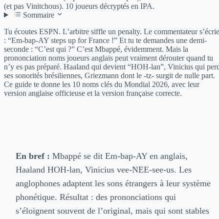
(et pas Vinitchous). 10 joueurs décryptés en IPA.
Sommaire
Tu écoutes ESPN. L’arbitre siffle un penalty. Le commentateur s’écri
: “Em-bap-AY steps up for France !” Et tu te demandes une demi-
seconde : “C’est qui ?” C’est Mbappé, évidemment. Mais la
prononciation noms joueurs anglais peut vraiment dérouter quand tu
n’y es pas préparé. Haaland qui devient “HOH-lan”, Vinicius qui per
ses sonorités brésiliennes, Griezmann dont le -tz- surgit de nulle part.
Ce guide te donne les 10 noms clés du Mondial 2026, avec leur
version anglaise officieuse et la version française correcte.
En bref :
Mbappé se dit Em-bap-AY en anglais,
Haaland HOH-lan, Vinicius vee-NEE-see-us. Les
anglophones adaptent les sons étrangers à leur système
phonétique. Résultat : des prononciations qui
s’éloignent souvent de l’original, mais qui sont stables