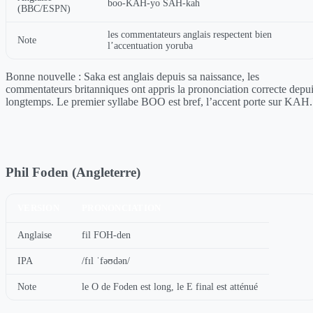
boo-KAH-yo SAH-kah
(BBC/ESPN)
les commentateurs anglais respectent bien
Note
l’accentuation yoruba
Bonne nouvelle : Saka est anglais depuis sa naissance, les
commentateurs britanniques ont appris la prononciation correcte depu
longtemps. Le premier syllabe BOO est bref, l’accent porte sur KAH.
Phil Foden (Angleterre)
VERSION
PRONONCIATION
Anglaise
fil FOH-den
IPA
/fɪl ˈfəʊdən/
Note
le O de Foden est long, le E final est atténué