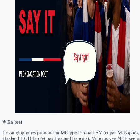
En bref
Les anglophones prononcent Mbappé Em-bap-AY (et pas M-Bappé),
Haaland HOH-lan (et pas Haaland français), Vinicius vee-NEE-see-u