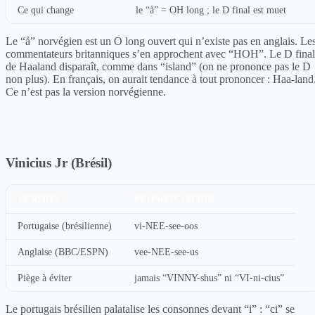
Ce qui change
le “å” = OH long ; le D final est muet
Le “å” norvégien est un O long ouvert qui n’existe pas en anglais. Le
commentateurs britanniques s’en approchent avec “HOH”. Le D final
de Haaland disparaît, comme dans “island” (on ne prononce pas le D
non plus). En français, on aurait tendance à tout prononcer : Haa-land
Ce n’est pas la version norvégienne.
Vinicius Jr (Brésil)
VERSION
PRONONCIATION
Portugaise (brésilienne)
vi-NEE-see-oos
Anglaise (BBC/ESPN)
vee-NEE-see-us
Piège à éviter
jamais “VINNY-shus” ni “VI-ni-cius”
Le portugais brésilien palatalise les consonnes devant “i” : “ci” se