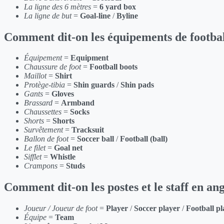
La ligne des 6 mètres
=
6 yard box
La ligne de but
=
Goal-line
/
Byline
Comment dit-on les équipements de footbal
Équipement
=
Equipment
Chaussure de foot
=
Football boots
Maillot
=
Shirt
Protège-tibia
=
Shin guards
/
Shin pads
Gants
=
Gloves
Brassard
=
Armband
Chaussettes
=
Socks
Shorts
=
Shorts
Survêtement
=
Tracksuit
Ballon de foot
=
Soccer ball
/
Football (ball)
Le filet
=
Goal net
Sifflet
=
Whistle
Crampons
=
Studs
Comment dit-on les postes et le staff en ang
Joueur / Joueur de foot
=
Player
/
Soccer player
/
Football pl
Équipe
=
Team