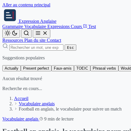
Aller au contenu principal
Expression
Anglaise
Grammaire
Vocabulaire
Expressions
Cours
Test
Ressources
Plan du site
Contact
Esc
Suggestions populaires
Actually
Present perfect
Faux-amis
TOEIC
Phrasal verbs
Would
Aucun résultat trouvé
Recherche en cours...
Accueil
Vocabulaire anglais
Football en anglais, le vocabulaire pour suivre un match
Vocabulaire anglais
9 min de lecture