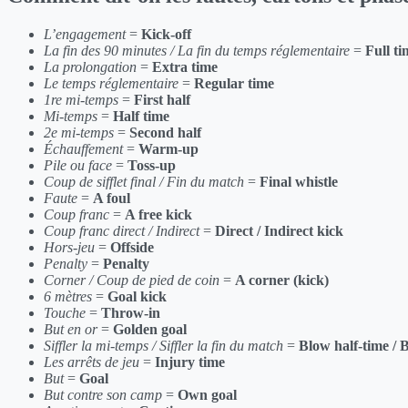
L’engagement
=
Kick-off
La fin des 90 minutes / La fin du temps réglementaire
=
Full ti
La prolongation
=
Extra time
Le temps réglementaire
=
Regular time
1re mi-temps
=
First half
Mi-temps
=
Half time
2e mi-temps
=
Second half
Échauffement
=
Warm-up
Pile ou face
=
Toss-up
Coup de sifflet final / Fin du match
=
Final whistle
Faute
=
A foul
Coup franc
=
A free kick
Coup franc direct / Indirect
=
Direct / Indirect kick
Hors-jeu
=
Offside
Penalty
=
Penalty
Corner / Coup de pied de coin
=
A corner (kick)
6 mètres
=
Goal kick
Touche
=
Throw-in
But en or
=
Golden goal
Siffler la mi-temps / Siffler la fin du match
=
Blow half-time / B
Les arrêts de jeu
=
Injury time
But
=
Goal
But contre son camp
=
Own goal