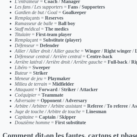
L’entraîneur
=
Coach
/
Manager
Les fans / Les supporters
=
Fans
/
Supporters
Gardien de but / Goal
=
Goalkeeper
Remplaçants
=
Reserves
Ramasseur de balle
=
Ball boy
Staff médical
=
The medics
Titulaire
=
First-team player
Remplaçant
=
Substitute (player)
Défenseur
=
Defender
Ailier / Ailier droit / Ailier gauche
=
Winger
/
Right winger
/
Défenseur central / Arrière central
=
Centre-back
Arrière latéral / Arrière droit / Arrière gauche
=
Full-back
/
Ri
Libéro
=
Sweeper
Buteur
=
Striker
Meneur de jeu
=
Playmaker
Milieu de terrain
=
Midfielder
Attaquant
=
Forward
/
Striker
/
Attacker
Coéquipier
=
Teammate
Adversaire
=
Opponent
/
Adversary
Arbitre / Arbitrer / Arbitre assistant
=
Referee
/
To referee
/
As
Juge de touche / Arbitre de touche
=
Linesman
Capitaine
=
Captain
/
Skipper
Douzième homme
=
First substitute
Comment dit-on les fautes, cartons et phase