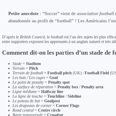
Petite anecdote
: “Soccer” vient de
association football
(
abandonnée au profit de “football” ! Les Américains l’on
D’après le
British Council
, le football est l’un des sujets les plus ef
entre supporters exposent les apprenants à un anglais naturel et très i
Comment dit-on les parties d’un stade de fo
Stade
=
Stadium
Terrain
=
Pitch
Terrain de football
=
Football pitch
(UK) /
Football Field
(US
Les buts / Les cages
=
Goal
Le point de penalty
=
Penalty spot
La surface de réparation
=
Penalty box
/
Penalty area
Ligne médiane
=
Halfway line
La ligne de touche
=
Touchline
/
Sideline
Le poteau de but
=
Goalpost
Les drapeaux de corner
=
Corner Flags
Rond central
=
Centre circle
Barre transversale
=
Crossbar