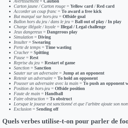
Avertissement
=
Caution
Carton jaune / Carton rouge
=
Yellow card
/
Red card
Accorder un coup franc
=
To award a free kick
But marqué sur hors-jeu
=
Offside goal
Ballon hors du jeu / dans le jeu
=
Ball out of play / In play
Charge illégale / loyale
=
Illegal / Legal challenge
Jeux dangereux
=
Dangerous play
Simulation
=
Diving
Insulter
=
Swearing
Perte de temps
=
Time wasting
Cracher
=
Spitting
Pause
=
Rest
Reprise du jeu
=
Restart of game
Sanction
=
Sanction
Sauter sur un adversaire
=
Jump at an opponent
Retenir un adversaire
=
To hold an opponent
Pousser un adversaire avec la main
=
To push an opponent w
Position de hors-jeu
=
Offside position
Faute de main
=
Handball
Faire obstruction
=
To obstruct
Lorsque le joueur est sanctionné et que l’arbitre ajoute son no
Exclusion
=
Sending off
Quels verbes utilise-t-on pour parler de foo