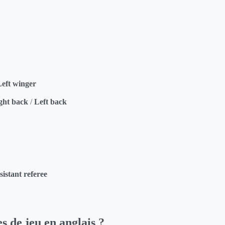
Left winger
ght back
/
Left back
sistant referee
s de jeu en anglais ?