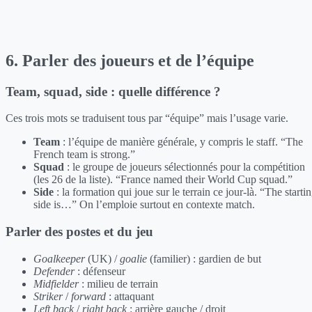
6. Parler des joueurs et de l’équipe
Team, squad, side : quelle différence ?
Ces trois mots se traduisent tous par “équipe” mais l’usage varie.
Team
: l’équipe de manière générale, y compris le staff. “The
French team is strong.”
Squad
: le groupe de joueurs sélectionnés pour la compétition
(les 26 de la liste). “France named their World Cup squad.”
Side
: la formation qui joue sur le terrain ce jour-là. “The starti
side is…” On l’emploie surtout en contexte match.
Parler des postes et du jeu
Goalkeeper
(UK) /
goalie
(familier) : gardien de but
Defender
: défenseur
Midfielder
: milieu de terrain
Striker
/
forward
: attaquant
Left back
/
right back
: arrière gauche / droit