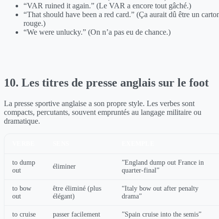
“VAR ruined it again.” (Le VAR a encore tout gâché.)
“That should have been a red card.” (Ça aurait dû être un carto
rouge.)
“We were unlucky.” (On n’a pas eu de chance.)
10. Les titres de presse anglais sur le foot
La presse sportive anglaise a son propre style. Les verbes sont
compacts, percutants, souvent empruntés au langage militaire ou
dramatique.
VERBE
SENS
EXEMPLE
to dump
”England dump out France in
éliminer
out
quarter-final”
to bow
être éliminé (plus
“Italy bow out after penalty
out
élégant)
drama”
to cruise
passer facilement
”Spain cruise into the semis”