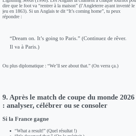
Lightning Seeds (1996). Les Anglais la chantent à chaque tournoi pou
dire que le foot va “rentrer à la maison” (l’Angleterre ayant inventé le
jeu en 1863). Si un Anglais te dit “It’s coming home”, tu peux
répondre :
“Dream on. It’s going to Paris.” (Continuez de rêver.
Il va à Paris.)
Ou plus diplomatique : “We’ll see about that.” (On verra ça.)
9. Après le match de coupe du monde 2026
: analyser, célébrer ou se consoler
Si la France gagne
“What a result!” (Quel résultat !)