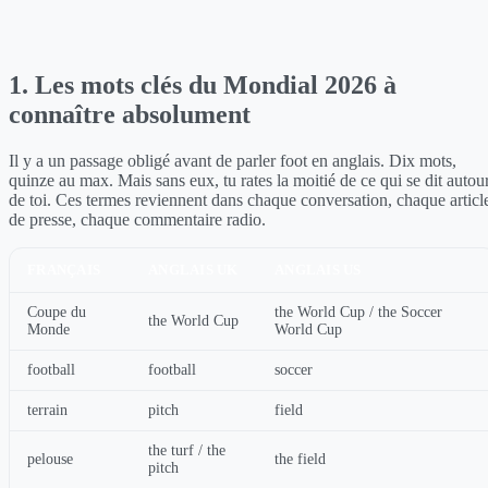
1. Les mots clés du Mondial 2026 à
connaître absolument
Il y a un passage obligé avant de parler foot en anglais. Dix mots,
quinze au max. Mais sans eux, tu rates la moitié de ce qui se dit autou
de toi. Ces termes reviennent dans chaque conversation, chaque articl
de presse, chaque commentaire radio.
FRANÇAIS
ANGLAIS UK
ANGLAIS US
Coupe du
the World Cup / the Soccer
the World Cup
Monde
World Cup
football
football
soccer
terrain
pitch
field
the turf / the
pelouse
the field
pitch