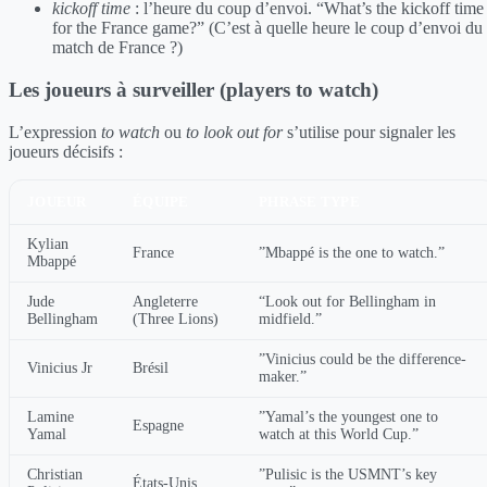
kickoff time
: l’heure du coup d’envoi. “What’s the kickoff time
for the France game?” (C’est à quelle heure le coup d’envoi du
match de France ?)
Les joueurs à surveiller (players to watch)
L’expression
to watch
ou
to look out for
s’utilise pour signaler les
joueurs décisifs :
JOUEUR
ÉQUIPE
PHRASE TYPE
Kylian
France
”Mbappé is the one to watch.”
Mbappé
Jude
Angleterre
“Look out for Bellingham in
Bellingham
(Three Lions)
midfield.”
”Vinicius could be the difference-
Vinicius Jr
Brésil
maker.”
Lamine
”Yamal’s the youngest one to
Espagne
Yamal
watch at this World Cup.”
Christian
”Pulisic is the USMNT’s key
États-Unis