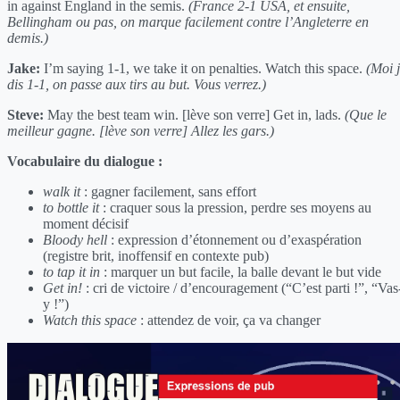
in against England in the semis.
(France 2-1 USA, et ensuite,
Bellingham ou pas, on marque facilement contre l’Angleterre en
demis.)
Jake:
I’m saying 1-1, we take it on penalties. Watch this space.
(Moi 
dis 1-1, on passe aux tirs au but. Vous verrez.)
Steve:
May the best team win. [lève son verre] Get in, lads.
(Que le
meilleur gagne. [lève son verre] Allez les gars.)
Vocabulaire du dialogue :
walk it
: gagner facilement, sans effort
to bottle it
: craquer sous la pression, perdre ses moyens au
moment décisif
Bloody hell
: expression d’étonnement ou d’exaspération
(registre brit, inoffensif en contexte pub)
to tap it in
: marquer un but facile, la balle devant le but vide
Get in!
: cri de victoire / d’encouragement (“C’est parti !”, “Vas
y !”)
Watch this space
: attendez de voir, ça va changer