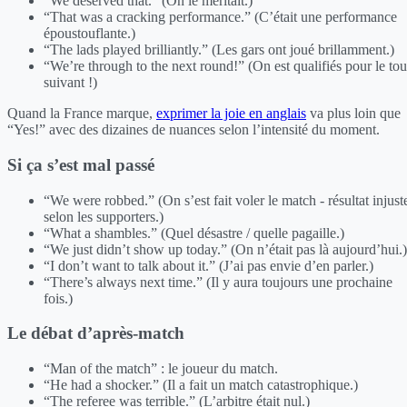
“We deserved that.” (On le méritait.)
“That was a cracking performance.” (C’était une performance
époustouflante.)
“The lads played brilliantly.” (Les gars ont joué brillamment.)
“We’re through to the next round!” (On est qualifiés pour le tou
suivant !)
Quand la France marque,
exprimer la joie en anglais
va plus loin que
“Yes!” avec des dizaines de nuances selon l’intensité du moment.
Si ça s’est mal passé
“We were robbed.” (On s’est fait voler le match - résultat injust
selon les supporters.)
“What a shambles.” (Quel désastre / quelle pagaille.)
“We just didn’t show up today.” (On n’était pas là aujourd’hui.)
“I don’t want to talk about it.” (J’ai pas envie d’en parler.)
“There’s always next time.” (Il y aura toujours une prochaine
fois.)
Le débat d’après-match
“Man of the match” : le joueur du match.
“He had a shocker.” (Il a fait un match catastrophique.)
“The referee was terrible.” (L’arbitre était nul.)