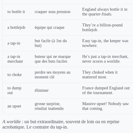
England always bottle it in
to bottle it
craquer sous pression
the quarter-finals.
They’re a billion-pound
a bottlejob
équipe qui craque
bottlejob.
but facile (à 1m du
Easy tap-in, the keeper was
a tap-in
but)
nowhere.
a tap-in
buteur qui ne marque
He’s just a tap-in merchant,
merchant
que des buts faciles
never scores a worldie.
perdre ses moyens au
They choked when it
to choke
moment clé
mattered most.
to dump
France dumped England out
éliminer
out
of the tournament.
grosse surprise,
Massive upset! Nobody saw
an upset
résultat inattendu
that coming.
A worldie
: un but extraordinaire, souvent de loin ou en reprise
acrobatique. Le contraire du tap-in.