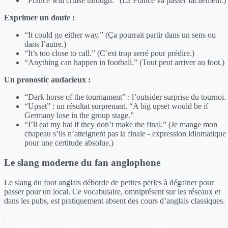
“France will cruise through.” (La France va passer facilement.)
Exprimer un doute :
“It could go either way.” (Ça pourrait partir dans un sens ou
dans l’autre.)
“It’s too close to call.” (C’est trop serré pour prédire.)
“Anything can happen in football.” (Tout peut arriver au foot.)
Un pronostic audacieux :
“Dark horse of the tournament” : l’outsider surprise du tournoi.
“Upset” : un résultat surprenant. “A big upset would be if
Germany lose in the group stage.”
“I’ll eat my hat if they don’t make the final.” (Je mange mon
chapeau s’ils n’atteignent pas la finale - expression idiomatique
pour une certitude absolue.)
Le slang moderne du fan anglophone
Le slang du foot anglais déborde de petites perles à dégainer pour
passer pour un local. Ce vocabulaire, omniprésent sur les réseaux et
dans les pubs, est pratiquement absent des cours d’anglais classiques.
ANGLAIS
FRANÇAIS
EXEMPLE