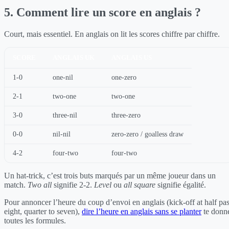
5. Comment lire un score en anglais ?
Court, mais essentiel. En anglais on lit les scores chiffre par chiffre.
SCORE
ANGLAIS UK
ANGLAIS US
1-0
one-nil
one-zero
2-1
two-one
two-one
3-0
three-nil
three-zero
0-0
nil-nil
zero-zero / goalless draw
4-2
four-two
four-two
Un hat-trick, c’est trois buts marqués par un même joueur dans un
match.
Two all
signifie 2-2.
Level
ou
all square
signifie égalité.
Pour annoncer l’heure du coup d’envoi en anglais (kick-off at half pas
eight, quarter to seven),
dire l’heure en anglais sans se planter
te donn
toutes les formules.