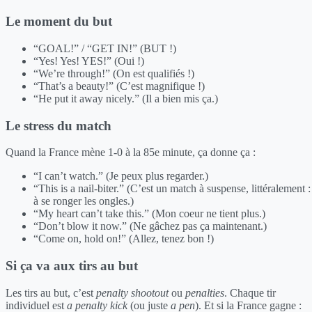
Le moment du but
“GOAL!” / “GET IN!” (BUT !)
“Yes! Yes! YES!” (Oui !)
“We’re through!” (On est qualifiés !)
“That’s a beauty!” (C’est magnifique !)
“He put it away nicely.” (Il a bien mis ça.)
Le stress du match
Quand la France mène 1-0 à la 85e minute, ça donne ça :
“I can’t watch.” (Je peux plus regarder.)
“This is a nail-biter.” (C’est un match à suspense, littéralement :
à se ronger les ongles.)
“My heart can’t take this.” (Mon coeur ne tient plus.)
“Don’t blow it now.” (Ne gâchez pas ça maintenant.)
“Come on, hold on!” (Allez, tenez bon !)
Si ça va aux tirs au but
Les tirs au but, c’est
penalty shootout
ou
penalties
. Chaque tir
individuel est
a penalty kick
(ou juste
a pen
). Et si la France gagne :