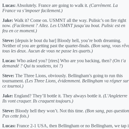
Lucas:
Absolutely. France are going to walk it.
(Carrément. La
France va s’imposer facilement.)
Jake:
Walk it? Come on. USMNT all the way. Pulisic’s on fire right
now.
(Facilement ? Allez. Les USMNT jusqu’au bout. Pulisic est en
feu en ce moment.)
Steve:
[depuis le bout du bar] Bloody hell, you’re both dreaming.
Neither of you are getting past the quarter-finals.
(Bon sang, vous rêv
tous les deux. Aucun de vous ne passe les quarts.)
Lucas:
Who asked you? [rires] Who are you backing, then?
(On t’a
demandé ? Qui tu soutiens, toi ?)
Steve:
The Three Lions, obviously. Bellingham’s going to run this
tournament.
(Les Three Lions, évidemment. Bellingham va régner sur
ce tournoi.)
Jake:
England? They’ll bottle it. They always bottle it.
(L’Angleterre 
Ils vont craquer. Ils craquent toujours.)
Steve:
Bloody hell they won’t. Not this time.
(Bon sang, pas question
Pas cette fois.)
Lucas:
France 2-1 USA, then Bellingham or no Bellingham, we tap i