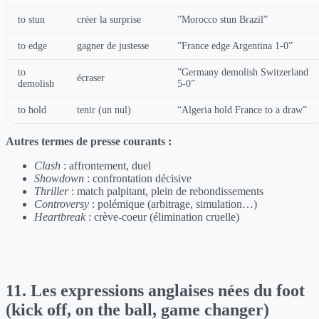
to stun
créer la surprise
”Morocco stun Brazil”
to edge
gagner de justesse
”France edge Argentina 1-0”
to
”Germany demolish Switzerland
écraser
demolish
5-0”
to hold
tenir (un nul)
“Algeria hold France to a draw”
Autres termes de presse courants :
Clash
: affrontement, duel
Showdown
: confrontation décisive
Thriller
: match palpitant, plein de rebondissements
Controversy
: polémique (arbitrage, simulation…)
Heartbreak
: crève-coeur (élimination cruelle)
11. Les expressions anglaises nées du foot
(kick off, on the ball, game changer)