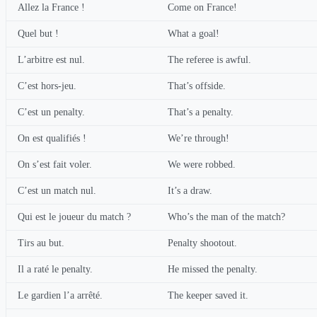
Allez la France !
Come on France!
Quel but !
What a goal!
L’arbitre est nul.
The referee is awful.
C’est hors-jeu.
That’s offside.
C’est un penalty.
That’s a penalty.
On est qualifiés !
We’re through!
On s’est fait voler.
We were robbed.
C’est un match nul.
It’s a draw.
Qui est le joueur du match ?
Who’s the man of the match?
Tirs au but.
Penalty shootout.
Il a raté le penalty.
He missed the penalty.
Le gardien l’a arrêté.
The keeper saved it.