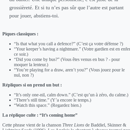
grossièreté. Et si tu n’es pas sûr que l’autre est partant
pour jouer, abstiens-toi.
Piques classiques :
“Is that what you call a defence?” (C’est ça votre défense ?)
“Your keeper’s having a nightmare.” (Votre gardien est en enfe
ce soir.)
“Did you come by bus?” (Vous êtes venus en bus ? - pour
moquer la lenteur.)
“You’re playing for a draw, aren’t you?” (Vous jouez pour le
nul, non ?)
Répliques si on prend un but :
“It’s only one-nil, calm down.” (C’est qu’un à zéro, du calme.)
“There’s still time.” (Y’a encore le temps.)
“Watch this space.” (Regardez bien.)
La réplique culte : “It’s coming home”
Cette phrase vient de la chanson
Three Lions
de Baddiel, Skinner &