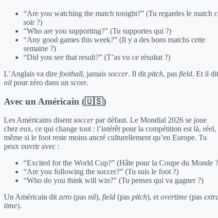
“Are you watching the match tonight?” (Tu regardes le match c
soir ?)
“Who are you supporting?” (Tu supportes qui ?)
“Any good games this week?” (Il y a des bons matchs cette
semaine ?)
“Did you see that result?” (T’as vu ce résultat ?)
L’Anglais va dire
football
, jamais
soccer
. Il dit
pitch
, pas
field
. Et il di
nil
pour zéro dans un score.
Avec un Américain (🇺🇸)
Les Américains disent
soccer
par défaut. Le Mondial 2026 se joue
chez eux, ce qui change tout : l’intérêt pour la compétition est là, réel,
même si le foot reste moins ancré culturellement qu’en Europe. Tu
peux ouvrir avec :
“Excited for the World Cup?” (Hâte pour la Coupe du Monde ?
“Are you following the soccer?” (Tu suis le foot ?)
“Who do you think will win?” (Tu penses qui va gagner ?)
Un Américain dit
zero
(pas
nil
),
field
(pas
pitch
), et
overtime
(pas
extr
time
).