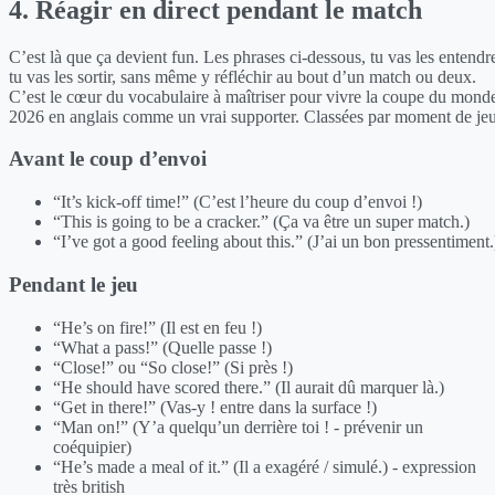
4. Réagir en direct pendant le match
C’est là que ça devient fun. Les phrases ci-dessous, tu vas les entendr
tu vas les sortir, sans même y réfléchir au bout d’un match ou deux.
C’est le cœur du vocabulaire à maîtriser pour vivre la coupe du mond
2026 en anglais comme un vrai supporter. Classées par moment de jeu
Avant le coup d’envoi
“It’s kick-off time!” (C’est l’heure du coup d’envoi !)
“This is going to be a cracker.” (Ça va être un super match.)
“I’ve got a good feeling about this.” (J’ai un bon pressentiment.
Pendant le jeu
“He’s on fire!” (Il est en feu !)
“What a pass!” (Quelle passe !)
“Close!” ou “So close!” (Si près !)
“He should have scored there.” (Il aurait dû marquer là.)
“Get in there!” (Vas-y ! entre dans la surface !)
“Man on!” (Y’a quelqu’un derrière toi ! - prévenir un
coéquipier)
“He’s made a meal of it.” (Il a exagéré / simulé.) - expression
très british