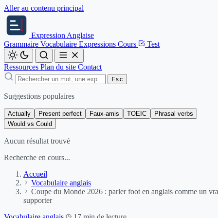
Aller au contenu principal
Expression
Anglaise
Grammaire
Vocabulaire
Expressions
Cours
Test
Ressources
Plan du site
Contact
Esc
Suggestions populaires
Actually
Present perfect
Faux-amis
TOEIC
Phrasal verbs
Would vs Could
Aucun résultat trouvé
Recherche en cours...
Accueil
Vocabulaire anglais
Coupe du Monde 2026 : parler foot en anglais comme un vra
supporter
Vocabulaire anglais
17 min de lecture