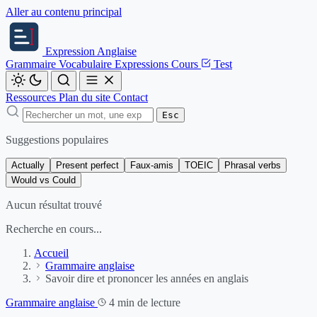
Aller au contenu principal
Expression
Anglaise
Grammaire
Vocabulaire
Expressions
Cours
Test
Ressources
Plan du site
Contact
Esc
Suggestions populaires
Actually
Present perfect
Faux-amis
TOEIC
Phrasal verbs
Would vs Could
Aucun résultat trouvé
Recherche en cours...
Accueil
Grammaire anglaise
Savoir dire et prononcer les années en anglais
Grammaire anglaise
4 min de lecture