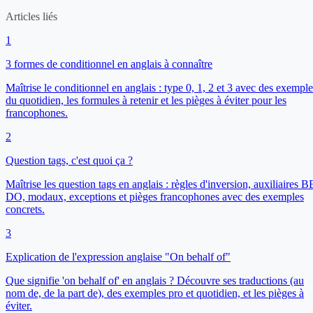
Articles liés
1
3 formes de conditionnel en anglais à connaître
Maîtrise le conditionnel en anglais : type 0, 1, 2 et 3 avec des exemple
du quotidien, les formules à retenir et les pièges à éviter pour les
francophones.
2
Question tags, c'est quoi ça ?
Maîtrise les question tags en anglais : règles d'inversion, auxiliaires B
DO, modaux, exceptions et pièges francophones avec des exemples
concrets.
3
Explication de l'expression anglaise "On behalf of"
Que signifie 'on behalf of' en anglais ? Découvre ses traductions (au
nom de, de la part de), des exemples pro et quotidien, et les pièges à
éviter.