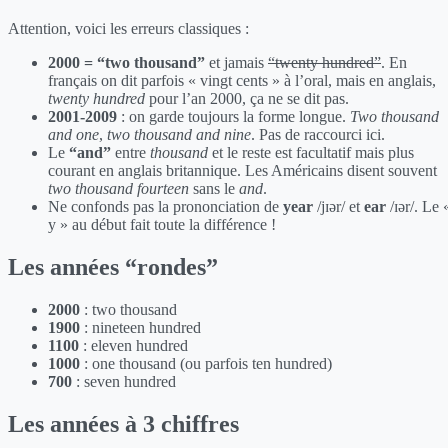
Attention, voici les erreurs classiques :
2000 = “two thousand”
et jamais
“twenty hundred”
. En
français on dit parfois « vingt cents » à l’oral, mais en anglais,
twenty hundred
pour l’an 2000, ça ne se dit pas.
2001-2009
: on garde toujours la forme longue.
Two thousand
and one
,
two thousand and nine
. Pas de raccourci ici.
Le
“and”
entre
thousand
et le reste est facultatif mais plus
courant en anglais britannique. Les Américains disent souvent
two thousand fourteen
sans le
and
.
Ne confonds pas la prononciation de
year
/jɪər/ et
ear
/ɪər/. Le 
y » au début fait toute la différence !
Les années “rondes”
2000
: two thousand
1900
: nineteen hundred
1100
: eleven hundred
1000
: one thousand (ou parfois ten hundred)
700
: seven hundred
Les années à 3 chiffres