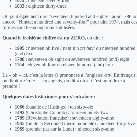
1974
: nineteen seventy-four
1833
: eighteen thirty-three
On peut également dire “seventeen hundred and eighty” pour 1780 o
encore “Nineteen hundred and seventy-four” pour dire 1974, mais ce
formes sont beaucoup moins utilisées.
Quand le troisième chiffre est un ZERO
, on dira :
1905
: nineteen oh five /ˌnaɪnˈtiːn əʊ faɪv/ ou nineteen hundred
(and) five
1708
: seventeen oh eight ou seventeen hundred (and) eight
1104
: eleven oh four ou eleven hundred (and) four
Le « oh » ici, c’est la lettre O prononcée à l’anglaise /əʊ/. En français,
on dirait « zéro » — en anglais, on dit « oh ». C’est un réflexe à
prendre !
Quelques dates historiques pour s’entraîner :
1066
(bataille de Hastings) : ten sixty-six
1492
(Christophe Colomb) : fourteen ninety-two
1789
(Révolution française) : seventeen eighty-nine
1945
(fin de la Seconde Guerre mondiale) : nineteen forty-five
1969
(premier pas sur la Lune) : nineteen sixty-nine