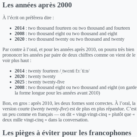
Les années après 2000
À l’écrit on préfèrera dire :
2014
: two thousand fourteen ou two thousand and fourteen
2008
: two thousand eight ou two thousand and eight
2020
: two thousand twenty ou two thousand and twenty
Par contre à l’oral, et pour les années après 2010, on pourra très bien
prononcer les années par paire de deux chiffres comme on vient de le
voir plus haut :
2014
: twenty fourteen /ˌtwɛnti fɔːˈtiːn/
2020
: twenty twenty
2025
: twenty twenty-five
2008
: two thousand eight ou two thousand and eight (on garde
la forme longue pour les années avant 2010)
Bon, en gros : après 2010, les deux formes sont correctes. À l’oral, la
version courte (
twenty twenty-five
) est de plus en plus répandue. C’est
un peu comme en français — on dit « vingt-vingt-cinq » plutôt que «
deux mille vingt-cinq » dans la conversation.
Les pièges à éviter pour les francophones