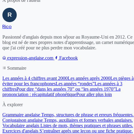
À propos de l'auteur
Rico
Passionné d'anglais depuis mon séjour au Royaume-Uni en 2012. Ce
blog est né de mes propres notes d'apprentissage, un carnet numériqu
que j'ai créé pour ne plus perdre mon vocabulaire.
expression-anglaise.com
Facebook
Sommaire
Les années à 4 chiffres avant 2000
Les années après 2000
Les pièges à
éviter pour les francophones
Les années “rondes”
Les années à 3
chiffres
Pour dire “dans les années 70” ou “les années 1970”
La
prononciation : récapitulatif phonétique
Pour aller plus loin
À explorer
Grammaire anglaise
Temps, structures de phrase et erreurs fréquentes.
Conjugaison anglaise
Temps, auxiliaires et formes verbales anglaises.
Vocabulaire anglais
Listes de mots, thèmes pratiques et phrases utiles.
Exercices d'anglais
S’entraîner après une leçon ou une fiche pratique.