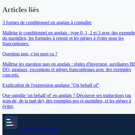
Articles liés
3 formes de conditionnel en anglais à connaître
Maîtrise le conditionnel en anglais : type 0, 1, 2 et 3 avec des exemple
du quotidien, les formules à retenir et les pièges à éviter pour les
francophones.
Question tags, c'est quoi ça ?
Maîtrise les question tags en anglais : règles d'inversion, auxiliaires B
DO, modaux, exceptions et pièges francophones avec des exemples
concrets.
Explication de l'expression anglaise "On behalf of"
Que signifie 'on behalf of' en anglais ? Découvre ses traductions (au
nom de, de la part de), des exemples pro et quotidien, et les pièges à
éviter.
Expression
Anglaise