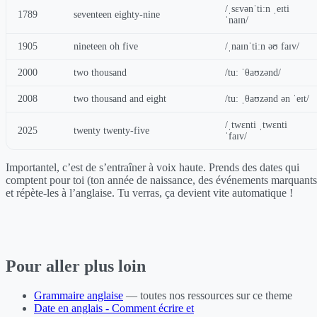
/ˌsɛvənˈtiːn ˌeɪti
1789
seventeen eighty-nine
ˈnaɪn/
1905
nineteen oh five
/ˌnaɪnˈtiːn əʊ faɪv/
2000
two thousand
/tuː ˈθaʊzənd/
2008
two thousand and eight
/tuː ˌθaʊzənd ən ˈeɪt/
/ˌtwɛnti ˌtwɛnti
2025
twenty twenty-five
ˈfaɪv/
Importantel, c’est de s’entraîner à voix haute. Prends des dates qui
comptent pour toi (ton année de naissance, des événements marquants
et répète-les à l’anglaise. Tu verras, ça devient vite automatique !
Pour aller plus loin
Grammaire anglaise
— toutes nos ressources sur ce theme
Date en anglais - Comment écrire et