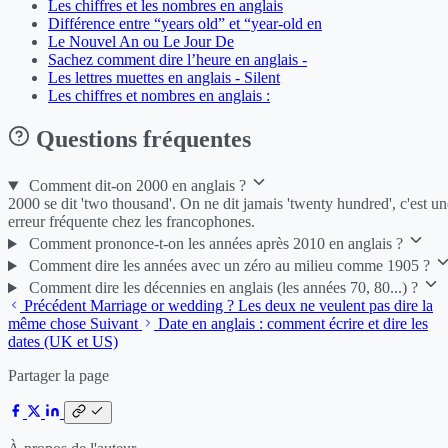
Les chiffres et les nombres en anglais
Différence entre “years old” et “year-old en
Le Nouvel An ou Le Jour De
Sachez comment dire l’heure en anglais -
Les lettres muettes en anglais - Silent
Les chiffres et nombres en anglais :
Questions fréquentes
Comment dit-on 2000 en anglais ?
2000 se dit 'two thousand'. On ne dit jamais 'twenty hundred', c'est un
erreur fréquente chez les francophones.
Comment prononce-t-on les années après 2010 en anglais ?
Comment dire les années avec un zéro au milieu comme 1905 ?
Comment dire les décennies en anglais (les années 70, 80...) ?
Précédent
Marriage or wedding ? Les deux ne veulent pas dire la
même chose
Suivant
Date en anglais : comment écrire et dire les
dates (UK et US)
Partager la page