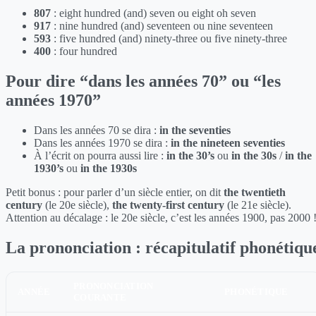
807
: eight hundred (and) seven ou eight oh seven
917
: nine hundred (and) seventeen ou nine seventeen
593
: five hundred (and) ninety-three ou five ninety-three
400
: four hundred
Pour dire “dans les années 70” ou “les
années 1970”
Dans les années 70 se dira :
in the seventies
Dans les années 1970 se dira :
in the nineteen seventies
À l’écrit on pourra aussi lire :
in the 30’s
ou
in the 30s
/
in the
1930’s
ou
in the 1930s
Petit bonus : pour parler d’un siècle entier, on dit
the twentieth
century
(le 20e siècle),
the twenty-first century
(le 21e siècle).
Attention au décalage : le 20e siècle, c’est les années 1900, pas 2000 
La prononciation : récapitulatif phonétiqu
PRONONCIATION
ANNÉE
PHONÉTIQUE
COURANTE