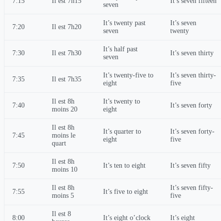
7:15
Il est 7h15
It’s seven fifteen
seven
It’s twenty past
It’s seven
7:20
Il est 7h20
seven
twenty
It’s half past
7:30
Il est 7h30
It’s seven thirty
seven
It’s twenty-five to
It’s seven thirty-
7:35
Il est 7h35
eight
five
Il est 8h
It’s twenty to
7:40
It’s seven forty
moins 20
eight
Il est 8h
It’s quarter to
It’s seven forty-
7:45
moins le
eight
five
quart
Il est 8h
7:50
It’s ten to eight
It’s seven fifty
moins 10
Il est 8h
It’s seven fifty-
7:55
It’s five to eight
moins 5
five
Il est 8
8:00
It’s eight o’clock
It’s eight