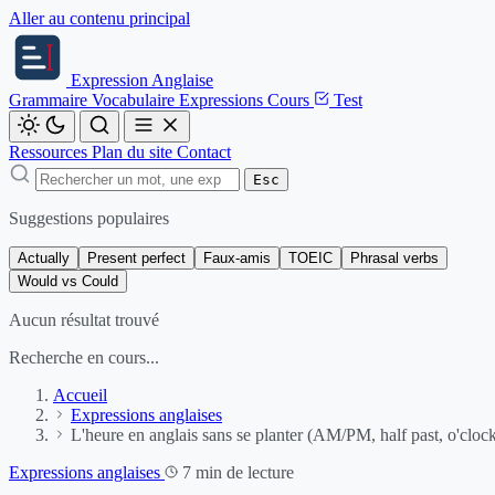
Aller au contenu principal
Expression
Anglaise
Grammaire
Vocabulaire
Expressions
Cours
Test
Ressources
Plan du site
Contact
Esc
Suggestions populaires
Actually
Present perfect
Faux-amis
TOEIC
Phrasal verbs
Would vs Could
Aucun résultat trouvé
Recherche en cours...
Accueil
Expressions anglaises
L'heure en anglais sans se planter (AM/PM, half past, o'cloc
Expressions anglaises
7 min de lecture