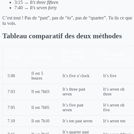
3:15 →
It’s three fifteen
7:40 →
It’s seven forty
C’est tout ! Pas de “past”, pas de “to”, pas de “quarter”. Tu lis ce que
tu vois.
Tableau comparatif des deux méthodes
MÉTHODE
MÉTHODE
HEURE
FRANÇAIS
CLASSIQUE
DIRECTE (US)
(UK)
Il est 5
5:00
It’s five o’clock
It’s five
heures
It’s three past
It’s seven oh
7:03
Il est 7h03
seven
three
It’s five past
It’s seven oh
7:05
Il est 7h05
seven
five
7:10
Il est 7h10
It’s ten past seven
It’s seven ten
It’s quarter past