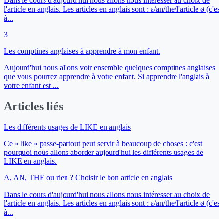
Dans le cours d'aujourd'hui nous allons nous intéresser au choix de
l'article en anglais. Les articles en anglais sont : a/an/the/l'article ø (c'e
à...
3
Les comptines anglaises à apprendre à mon enfant.
Aujourd'hui nous allons voir ensemble quelques comptines anglaises
que vous pourrez apprendre à votre enfant. Si apprendre l'anglais à
votre enfant est ...
Articles liés
Les différents usages de LIKE en anglais
Ce « like » passe-partout peut servir à beaucoup de choses : c'est
pourquoi nous allons aborder aujourd'hui les différents usages de
LIKE en anglais.
A, AN, THE ou rien ? Choisir le bon article en anglais
Dans le cours d'aujourd'hui nous allons nous intéresser au choix de
l'article en anglais. Les articles en anglais sont : a/an/the/l'article ø (c'e
à...