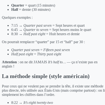
Quarter
= quart (15 minutes)
Half
= demie (30 minutes)
Quelques exemples :
7:15 →
Quarter past seven
= Sept heures et quart
6:45 →
Quarter to seven
= Sept heures moins le quart
8:30 →
Half past eight
= Huit heures et demie
On pourrait remplacer “quarter” par 15 et “half” par 30 :
Quarter past seven
=
Fifteen past seven
Half past eight
=
Thirty past eight
Attention
: on ne dit JAMAIS
It’s half to…
— ça n’existe pas en
anglais !
La méthode simple (style américain)
Pour ceux qui ne veulent pas se prendre la tête, il existe une méthode
plus directe, très utilisée aux États-Unis (mais comprise partout) : on li
simplement les chiffres dans l’ordre.
8:22 →
It’s eight twenty-two