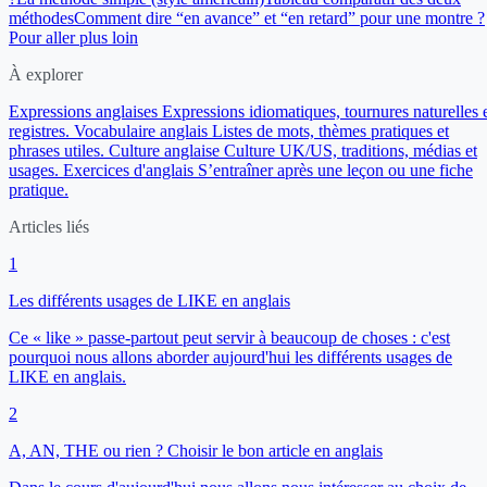
méthodes
Comment dire “en avance” et “en retard” pour une montre ?
Pour aller plus loin
À explorer
Expressions anglaises
Expressions idiomatiques, tournures naturelles 
registres.
Vocabulaire anglais
Listes de mots, thèmes pratiques et
phrases utiles.
Culture anglaise
Culture UK/US, traditions, médias et
usages.
Exercices d'anglais
S’entraîner après une leçon ou une fiche
pratique.
Articles liés
1
Les différents usages de LIKE en anglais
Ce « like » passe-partout peut servir à beaucoup de choses : c'est
pourquoi nous allons aborder aujourd'hui les différents usages de
LIKE en anglais.
2
A, AN, THE ou rien ? Choisir le bon article en anglais