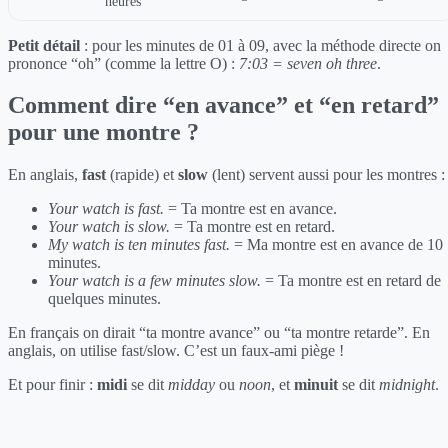
heures
Petit détail
: pour les minutes de 01 à 09, avec la méthode directe on
prononce “oh” (comme la lettre O) :
7:03 = seven oh three
.
Comment dire “en avance” et “en retard”
pour une montre ?
En anglais,
fast
(rapide) et
slow
(lent) servent aussi pour les montres :
Your watch is fast.
= Ta montre est en avance.
Your watch is slow.
= Ta montre est en retard.
My watch is ten minutes fast.
= Ma montre est en avance de 10
minutes.
Your watch is a few minutes slow.
= Ta montre est en retard de
quelques minutes.
En français on dirait “ta montre avance” ou “ta montre retarde”. En
anglais, on utilise fast/slow. C’est un faux-ami piège !
Et pour finir :
midi
se dit
midday
ou
noon
, et
minuit
se dit
midnight
.