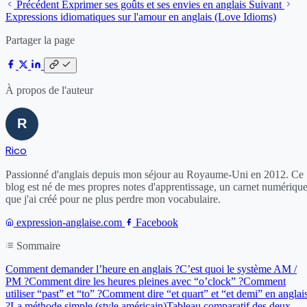
Précédent
Exprimer ses goûts et ses envies en anglais
Suivant
Expressions idiomatiques sur l'amour en anglais (Love Idioms)
Partager la page
À propos de l'auteur
Rico
Passionné d'anglais depuis mon séjour au Royaume-Uni en 2012. Ce
blog est né de mes propres notes d'apprentissage, un carnet numériqu
que j'ai créé pour ne plus perdre mon vocabulaire.
expression-anglaise.com
Facebook
Sommaire
Comment demander l’heure en anglais ?
C’est quoi le système AM /
PM ?
Comment dire les heures pleines avec “o’clock” ?
Comment
utiliser “past” et “to” ?
Comment dire “et quart” et “et demi” en anglai
?
La méthode simple (style américain)
Tableau comparatif des deux