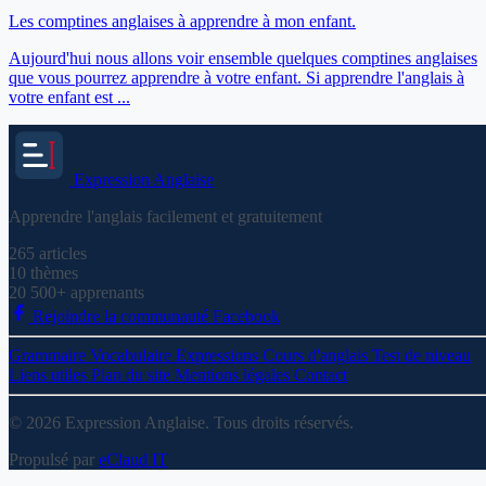
Les comptines anglaises à apprendre à mon enfant.
Aujourd'hui nous allons voir ensemble quelques comptines anglaises
que vous pourrez apprendre à votre enfant. Si apprendre l'anglais à
votre enfant est ...
Expression
Anglaise
Apprendre l'anglais facilement et gratuitement
265
articles
10
thèmes
20 500+
apprenants
Rejoindre la communauté Facebook
Grammaire
Vocabulaire
Expressions
Cours d'anglais
Test de niveau
Liens utiles
Plan du site
Mentions légales
Contact
© 2026 Expression Anglaise. Tous droits réservés.
Propulsé par
eClaud IT