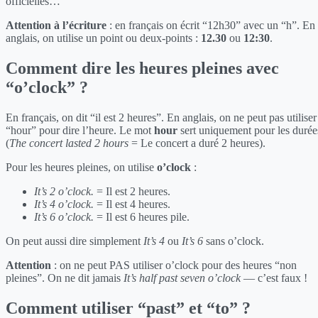
officielles…
Attention à l’écriture
: en français on écrit “12h30” avec un “h”. En
anglais, on utilise un point ou deux-points :
12.30
ou
12:30
.
Comment dire les heures pleines avec
“o’clock” ?
En français, on dit “il est 2 heures”. En anglais, on ne peut pas utiliser
“hour” pour dire l’heure. Le mot
hour
sert uniquement pour les durée
(
The concert lasted 2 hours
= Le concert a duré 2 heures).
Pour les heures pleines, on utilise
o’clock
:
It’s 2 o’clock.
= Il est 2 heures.
It’s 4 o’clock.
= Il est 4 heures.
It’s 6 o’clock.
= Il est 6 heures pile.
On peut aussi dire simplement
It’s 4
ou
It’s 6
sans o’clock.
Attention
: on ne peut PAS utiliser o’clock pour des heures “non
pleines”. On ne dit jamais
It’s half past seven o’clock
— c’est faux !
Comment utiliser “past” et “to” ?