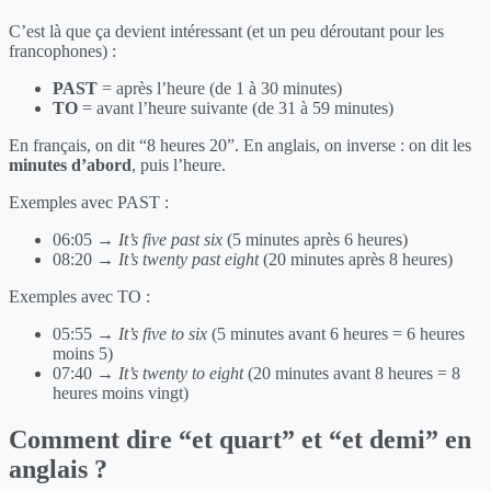
C’est là que ça devient intéressant (et un peu déroutant pour les
francophones) :
PAST
= après l’heure (de 1 à 30 minutes)
TO
= avant l’heure suivante (de 31 à 59 minutes)
En français, on dit “8 heures 20”. En anglais, on inverse : on dit les
minutes d’abord
, puis l’heure.
Exemples avec PAST :
06:05 →
It’s five past six
(5 minutes après 6 heures)
08:20 →
It’s twenty past eight
(20 minutes après 8 heures)
Exemples avec TO :
05:55 →
It’s five to six
(5 minutes avant 6 heures = 6 heures
moins 5)
07:40 →
It’s twenty to eight
(20 minutes avant 8 heures = 8
heures moins vingt)
Comment dire “et quart” et “et demi” en
anglais ?