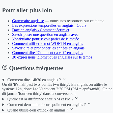
Pour aller plus loin
Grammaire anglaise
— toutes nos ressources sur ce theme
Les expressions temporelles en anglais - Cours
Date en anglais - Comment écrire et
Savoir poser une question en anglais avec
Vocabulaire pour savoir parler de la météo
Comment utiliser le mot WORTH en anglais
Savoir dire et prononcer les années en anglais
Comment dire “Comment ça va?” en anglais
30 expressions idiomatiques anglaises sur le temps
Questions fréquentes
Comment dire 14h30 en anglais ?
On dit 'It's half past two' ou 'It's two thirty'. En anglais on utilise le
système 12h, donc 14h30 devient 2:30 PM (PM = après-midi). On ne
dit jamais 'fourteen thirty' dans la conversation.
Quelle est la différence entre AM et PM ?
Comment demander l'heure poliment en anglais ?
Quand utilise-t-on o'clock en anglais ?