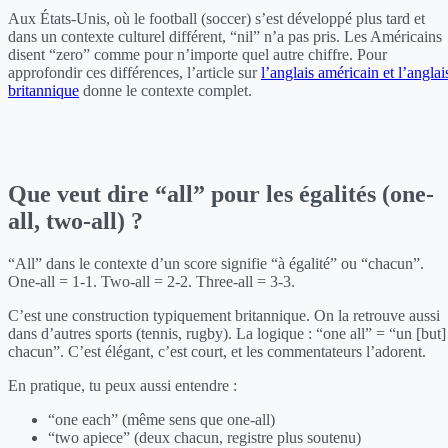
Aux États-Unis, où le football (soccer) s’est développé plus tard et
dans un contexte culturel différent, “nil” n’a pas pris. Les Américains
disent “zero” comme pour n’importe quel autre chiffre. Pour
approfondir ces différences, l’article sur
l’anglais américain et l’anglai
britannique
donne le contexte complet.
Que veut dire “all” pour les égalités (one-
all, two-all) ?
“All” dans le contexte d’un score signifie “à égalité” ou “chacun”.
One-all = 1-1. Two-all = 2-2. Three-all = 3-3.
C’est une construction typiquement britannique. On la retrouve aussi
dans d’autres sports (tennis, rugby). La logique : “one all” = “un [but]
chacun”. C’est élégant, c’est court, et les commentateurs l’adorent.
En pratique, tu peux aussi entendre :
“one each” (même sens que one-all)
“two apiece” (deux chacun, registre plus soutenu)