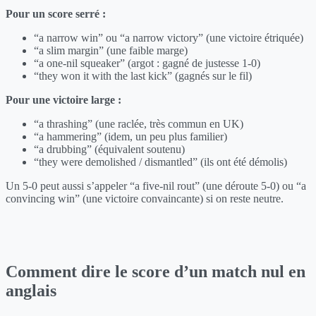
Pour un score serré :
“a narrow win” ou “a narrow victory” (une victoire étriquée)
“a slim margin” (une faible marge)
“a one-nil squeaker” (argot : gagné de justesse 1-0)
“they won it with the last kick” (gagnés sur le fil)
Pour une victoire large :
“a thrashing” (une raclée, très commun en UK)
“a hammering” (idem, un peu plus familier)
“a drubbing” (équivalent soutenu)
“they were demolished / dismantled” (ils ont été démolis)
Un 5-0 peut aussi s’appeler “a five-nil rout” (une déroute 5-0) ou “a
convincing win” (une victoire convaincante) si on reste neutre.
Comment dire le score d’un match nul en
anglais