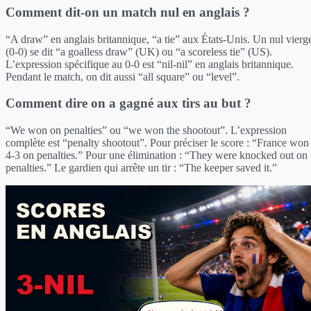
Comment dit-on un match nul en anglais ?
“A draw” en anglais britannique, “a tie” aux États-Unis. Un nul vierg
(0-0) se dit “a goalless draw” (UK) ou “a scoreless tie” (US).
L’expression spécifique au 0-0 est “nil-nil” en anglais britannique.
Pendant le match, on dit aussi “all square” ou “level”.
Comment dire on a gagné aux tirs au but ?
“We won on penalties” ou “we won the shootout”. L’expression
complète est “penalty shootout”. Pour préciser le score : “France won
4-3 on penalties.” Pour une élimination : “They were knocked out on
penalties.” Le gardien qui arrête un tir : “The keeper saved it.”