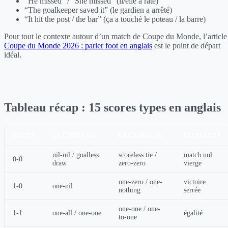
“He missed” / “She missed” (il/elle a raté)
“The goalkeeper saved it” (le gardien a arrêté)
“It hit the post / the bar” (ça a touché le poteau / la barre)
Pour tout le contexte autour d’un match de Coupe du Monde, l’article
Coupe du Monde 2026 : parler foot en anglais
est le point de départ
idéal.
Tableau récap : 15 scores types en anglais
SCORE
LECTURE UK
LECTURE US
CONTEXTE
nil-nil / goalless
scoreless tie /
match nul
0-0
draw
zero-zero
vierge
one-zero / one-
victoire
1-0
one-nil
nothing
serrée
one-one / one-
1-1
one-all / one-one
égalité
to-one