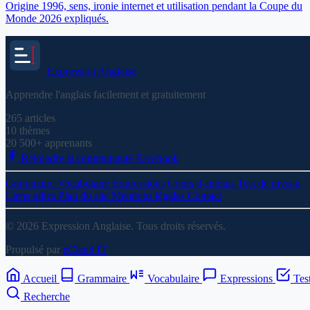
Origine 1996, sens, ironie internet et utilisation pendant la Coupe du
Monde 2026 expliqués.
Expression
Anglaise
Apprendre l'anglais facilement et gratuitement
265
articles
10
thèmes
20 500+
apprenants
Rejoindre la communauté Facebook
Grammaire
Vocabulaire
Expressions
Cours d'anglais
Test de niveau
Liens utiles
Plan du site
Mentions légales
Contact
© 2026 Expression Anglaise. Tous droits réservés.
Propulsé par
eClaud IT
Accueil
Grammaire
Vocabulaire
Expressions
Tes
Recherche