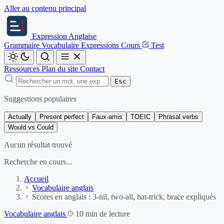
Aller au contenu principal
Expression
Anglaise
Grammaire
Vocabulaire
Expressions
Cours
Test
Ressources
Plan du site
Contact
Esc
Suggestions populaires
Actually
Present perfect
Faux-amis
TOEIC
Phrasal verbs
Would vs Could
Aucun résultat trouvé
Recherche en cours...
Accueil
Vocabulaire anglais
Scores en anglais : 3-nil, two-all, hat-trick, brace expliqués
Vocabulaire anglais
10 min de lecture