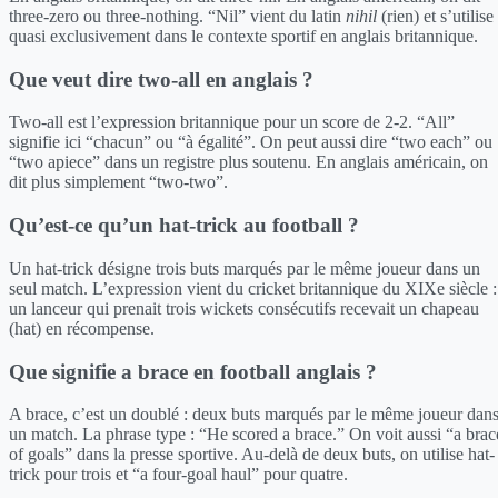
three-zero ou three-nothing. “Nil” vient du latin
nihil
(rien) et s’utilise
quasi exclusivement dans le contexte sportif en anglais britannique.
Que veut dire two-all en anglais ?
Two-all est l’expression britannique pour un score de 2-2. “All”
signifie ici “chacun” ou “à égalité”. On peut aussi dire “two each” ou
“two apiece” dans un registre plus soutenu. En anglais américain, on
dit plus simplement “two-two”.
Qu’est-ce qu’un hat-trick au football ?
Un hat-trick désigne trois buts marqués par le même joueur dans un
seul match. L’expression vient du cricket britannique du XIXe siècle :
un lanceur qui prenait trois wickets consécutifs recevait un chapeau
(hat) en récompense.
Que signifie a brace en football anglais ?
A brace, c’est un doublé : deux buts marqués par le même joueur dan
un match. La phrase type : “He scored a brace.” On voit aussi “a brac
of goals” dans la presse sportive. Au-delà de deux buts, on utilise hat-
trick pour trois et “a four-goal haul” pour quatre.