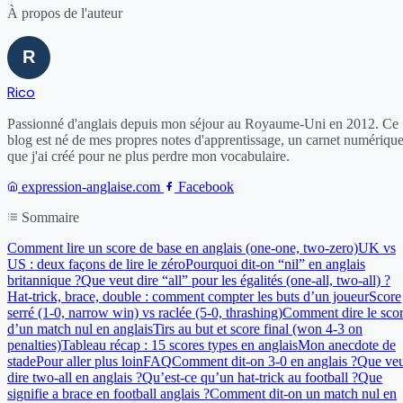
À propos de l'auteur
Rico
Passionné d'anglais depuis mon séjour au Royaume-Uni en 2012. Ce
blog est né de mes propres notes d'apprentissage, un carnet numériqu
que j'ai créé pour ne plus perdre mon vocabulaire.
expression-anglaise.com
Facebook
Sommaire
Comment lire un score de base en anglais (one-one, two-zero)
UK vs
US : deux façons de lire le zéro
Pourquoi dit-on “nil” en anglais
britannique ?
Que veut dire “all” pour les égalités (one-all, two-all) ?
Hat-trick, brace, double : comment compter les buts d’un joueur
Score
serré (1-0, narrow win) vs raclée (5-0, thrashing)
Comment dire le sco
d’un match nul en anglais
Tirs au but et score final (won 4-3 on
penalties)
Tableau récap : 15 scores types en anglais
Mon anecdote de
stade
Pour aller plus loin
FAQ
Comment dit-on 3-0 en anglais ?
Que veu
dire two-all en anglais ?
Qu’est-ce qu’un hat-trick au football ?
Que
signifie a brace en football anglais ?
Comment dit-on un match nul en