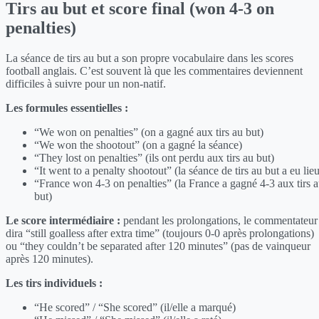
Tirs au but et score final (won 4-3 on
penalties)
La séance de tirs au but a son propre vocabulaire dans les scores
football anglais. C’est souvent là que les commentaires deviennent
difficiles à suivre pour un non-natif.
Les formules essentielles :
“We won on penalties” (on a gagné aux tirs au but)
“We won the shootout” (on a gagné la séance)
“They lost on penalties” (ils ont perdu aux tirs au but)
“It went to a penalty shootout” (la séance de tirs au but a eu lie
“France won 4-3 on penalties” (la France a gagné 4-3 aux tirs 
but)
Le score intermédiaire :
pendant les prolongations, le commentateur
dira “still goalless after extra time” (toujours 0-0 après prolongations)
ou “they couldn’t be separated after 120 minutes” (pas de vainqueur
après 120 minutes).
Les tirs individuels :
“He scored” / “She scored” (il/elle a marqué)