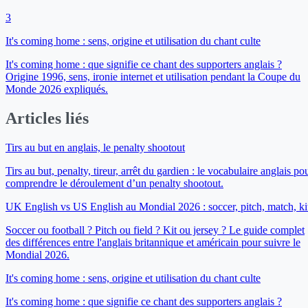
3
It's coming home : sens, origine et utilisation du chant culte
It's coming home : que signifie ce chant des supporters anglais ?
Origine 1996, sens, ironie internet et utilisation pendant la Coupe du
Monde 2026 expliqués.
Articles liés
Tirs au but en anglais, le penalty shootout
Tirs au but, penalty, tireur, arrêt du gardien : le vocabulaire anglais po
comprendre le déroulement d’un penalty shootout.
UK English vs US English au Mondial 2026 : soccer, pitch, match, ki
Soccer ou football ? Pitch ou field ? Kit ou jersey ? Le guide complet
des différences entre l'anglais britannique et américain pour suivre le
Mondial 2026.
It's coming home : sens, origine et utilisation du chant culte
It's coming home : que signifie ce chant des supporters anglais ?