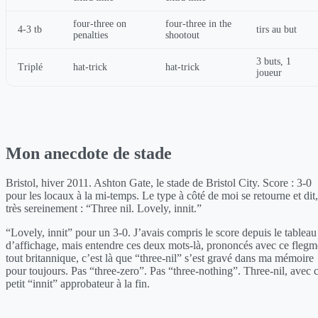
four-three on
four-three in the
4-3 tb
tirs au but
penalties
shootout
3 buts, 1
Triplé
hat-trick
hat-trick
joueur
Mon anecdote de stade
Bristol, hiver 2011. Ashton Gate, le stade de Bristol City. Score : 3-0
pour les locaux à la mi-temps. Le type à côté de moi se retourne et dit,
très sereinement : “Three nil. Lovely, innit.”
“Lovely, innit” pour un 3-0. J’avais compris le score depuis le tableau
d’affichage, mais entendre ces deux mots-là, prononcés avec ce flegm
tout britannique, c’est là que “three-nil” s’est gravé dans ma mémoire
pour toujours. Pas “three-zero”. Pas “three-nothing”. Three-nil, avec 
petit “innit” approbateur à la fin.