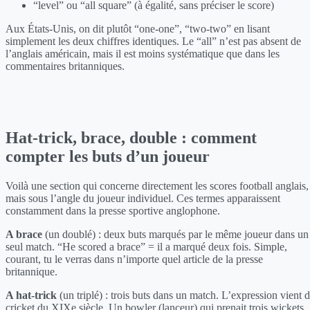
“level” ou “all square” (à égalité, sans préciser le score)
Aux États-Unis, on dit plutôt “one-one”, “two-two” en lisant
simplement les deux chiffres identiques. Le “all” n’est pas absent de
l’anglais américain, mais il est moins systématique que dans les
commentaires britanniques.
Hat-trick, brace, double : comment
compter les buts d’un joueur
Voilà une section qui concerne directement les scores football anglais,
mais sous l’angle du joueur individuel. Ces termes apparaissent
constamment dans la presse sportive anglophone.
A brace
(un doublé) : deux buts marqués par le même joueur dans un
seul match. “He scored a brace” = il a marqué deux fois. Simple,
courant, tu le verras dans n’importe quel article de la presse
britannique.
A hat-trick
(un triplé) : trois buts dans un match. L’expression vient 
cricket du XIXe siècle. Un bowler (lanceur) qui prenait trois wickets