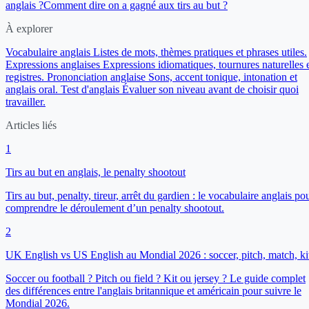
anglais ?
Comment dire on a gagné aux tirs au but ?
À explorer
Vocabulaire anglais
Listes de mots, thèmes pratiques et phrases utiles.
Expressions anglaises
Expressions idiomatiques, tournures naturelles 
registres.
Prononciation anglaise
Sons, accent tonique, intonation et
anglais oral.
Test d'anglais
Évaluer son niveau avant de choisir quoi
travailler.
Articles liés
1
Tirs au but en anglais, le penalty shootout
Tirs au but, penalty, tireur, arrêt du gardien : le vocabulaire anglais po
comprendre le déroulement d’un penalty shootout.
2
UK English vs US English au Mondial 2026 : soccer, pitch, match, ki
Soccer ou football ? Pitch ou field ? Kit ou jersey ? Le guide complet
des différences entre l'anglais britannique et américain pour suivre le
Mondial 2026.