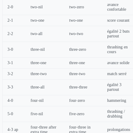
avance
2-0
two-nil
two-zero
confortable
2-1
two-one
two-one
score courant
égalité 2 buts
2-2
two-all
two-two
partout
thrashing en
3-0
three-nil
three-zero
cours
3-1
three-one
three-one
avance solide
3-2
three-two
three-two
match serré
égalité 3
3-3
three-all
three-three
partout
4-0
four-nil
four-zero
hammering
thrashing /
5-0
five-nil
five-zero
drubbing
four-three after
four-three in
4-3 ap
prolongations
extra time
extra time