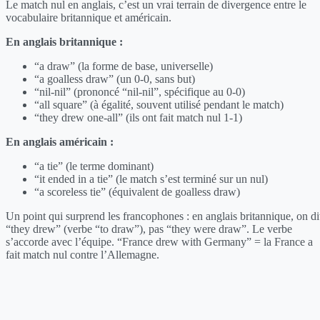
Le match nul en anglais, c’est un vrai terrain de divergence entre le
vocabulaire britannique et américain.
En anglais britannique :
“a draw” (la forme de base, universelle)
“a goalless draw” (un 0-0, sans but)
“nil-nil” (prononcé “nil-nil”, spécifique au 0-0)
“all square” (à égalité, souvent utilisé pendant le match)
“they drew one-all” (ils ont fait match nul 1-1)
En anglais américain :
“a tie” (le terme dominant)
“it ended in a tie” (le match s’est terminé sur un nul)
“a scoreless tie” (équivalent de goalless draw)
Un point qui surprend les francophones : en anglais britannique, on di
“they drew” (verbe “to draw”), pas “they were draw”. Le verbe
s’accorde avec l’équipe. “France drew with Germany” = la France a
fait match nul contre l’Allemagne.