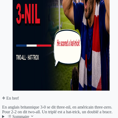
En bref
En anglais britannique 3-0 se dit three-nil, en américain three-zero.
Pour 2-2 on dit two-all. Un triplé est a hat-trick, un doublé a brace.
Sommaire