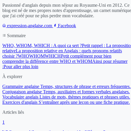
Passionné d'anglais depuis mon séjour au Royaume-Uni en 2012. Ce
blog est né de mes propres notes d'apprentissage, un carnet numériqu
que j'ai créé pour ne plus perdre mon vocabulaire.
expression-anglaise.com
Facebook
Sommaire
WHO, WHOM, WHICH : A quoi ça sert ?
Petit rappel : La propositi
relative
La proposition relative en Anglais : quels pronoms relatifs
choisir ?
WHO
WHOM
WHICH
Petit complément pour bien
comprendre la différence entre WHO et WHOM
Ainsi pour résumer
:
Pour aller plus loin
À explorer
Grammaire anglaise
Temps, structures de phrase et erreurs fréquentes.
Conjugaison anglaise
Temps, auxiliaires et formes verbales anglaises.
Vocabulaire anglais
Listes de mots, thèmes pratiques et phrases utiles.
Exercices d'anglais
S’entraîner après une leçon ou une fiche pratique.
Articles liés
1