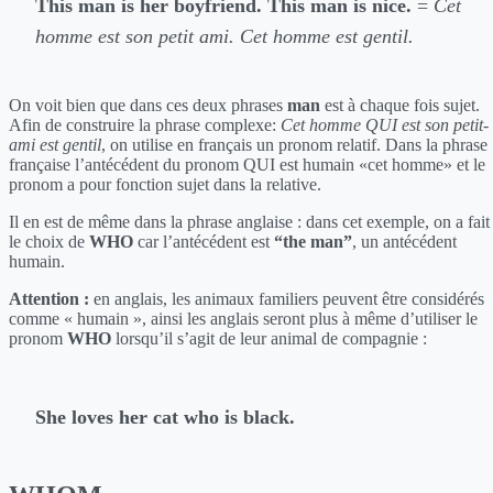
This man is her boyfriend. This man is nice.
=
Cet
homme est son petit ami. Cet homme est gentil.
On voit bien que dans ces deux phrases
man
est à chaque fois sujet.
Afin de construire la phrase complexe:
Cet homme QUI est son petit-
ami est gentil
, on utilise en français un pronom relatif. Dans la phrase
française l’antécédent du pronom QUI est humain «cet homme» et le
pronom a pour fonction sujet dans la relative.
Il en est de même dans la phrase anglaise : dans cet exemple, on a fait
le choix de
WHO
car l’antécédent est
“the man”
, un antécédent
humain.
Attention :
en anglais, les animaux familiers peuvent être considérés
comme « humain », ainsi les anglais seront plus à même d’utiliser le
pronom
WHO
lorsqu’il s’agit de leur animal de compagnie :
She loves her cat who is black.