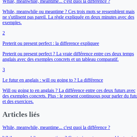
While, meanwhile, meantime... c'est quoi la différence ?
While, meanwhile ou meantime ? Ces trois mots se ressemblent mais
ne s'utilisent pas pareil. La règle expliquée en deux minutes avec des
exemples.
2
Preterit ou present perfect : la difference expliquee
Preterit ou present perfect ? La vraie différence entre ces deux temps
anglais avec des exemples concrets et un tableau comparatif.
3
Le futur en anglais : will ou going to ? La différence
Will ou going to en anglais ? La différence entre ces deux futurs avec
des exemples concrets. Plus : le present continuous pour parler du fut
et des exercices.
Articles liés
While, meanwhile, meantime... c'est quoi la différence ?