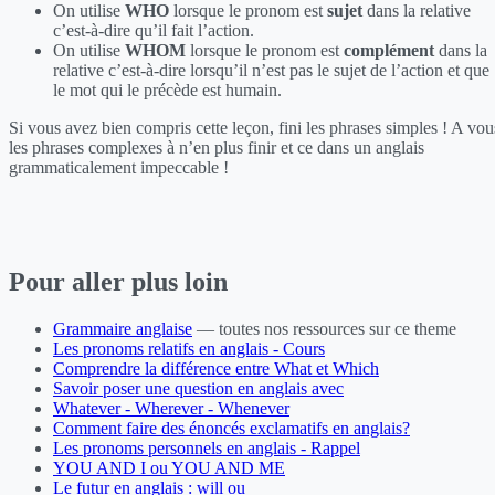
On utilise
WHO
lorsque le pronom est
sujet
dans la relative
c’est-à-dire qu’il fait l’action.
On utilise
WHOM
lorsque le pronom est
complément
dans la
relative c’est-à-dire lorsqu’il n’est pas le sujet de l’action et que
le mot qui le précède est humain.
Si vous avez bien compris cette leçon, fini les phrases simples ! A vou
les phrases complexes à n’en plus finir et ce dans un anglais
grammaticalement impeccable !
Pour aller plus loin
Grammaire anglaise
— toutes nos ressources sur ce theme
Les pronoms relatifs en anglais - Cours
Comprendre la différence entre What et Which
Savoir poser une question en anglais avec
Whatever - Wherever - Whenever
Comment faire des énoncés exclamatifs en anglais?
Les pronoms personnels en anglais - Rappel
YOU AND I ou YOU AND ME
Le futur en anglais : will ou