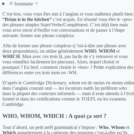
Sommaire
C’est bon, vous vous êtes mis à l’anglais et vous maîtrisez plutôt bien:
“Brian is in the kitchen”
c’est acquis. En résumé vous êtes le «pro»
des phrases simples Sujet/Verbe/Complément. C’est déjà bien mais
vous avez envie d’étoffer vos conversations et de passer à l’étape
suivante: former une phrase complexe.
Afin de former une phrase complexe (c’est-à-dire une phrase avec
deux propositions), on utilise généralement
WHO
,
WHOM
et
WHICH
. Mais avec ces trois là, pas facile de s’y retrouver et vous
vous emmêlez facilement les pinceaux. Alors, lequel choisir et
pourquoi ? En bref, comment choisir le «bon» ? Petite explication des
différences entre ces trois mots en -WH.
D’après le
Cambridge Dictionary
,
whom
est de moins en moins utilis
dans l’anglais courant oral — les locuteurs natifs lui préfèrent
who
dans la plupart des contextes informels — mais il reste attendu à l’écri
formel et dans les certifications comme le TOEFL ou les examens
Cambridge.
WHO, WHOM, WHICH : A quoi ça sert ?
Tout d’abord, un petit arrêt grammatical s’impose :
Who
,
Whom
et
Which
appartiennent à la catégorie des pronoms c’est-à-dire qu’ils