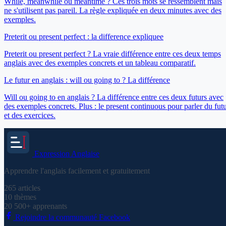
While, meanwhile ou meantime ? Ces trois mots se ressemblent mais
ne s'utilisent pas pareil. La règle expliquée en deux minutes avec des
exemples.
Preterit ou present perfect : la difference expliquee
Preterit ou present perfect ? La vraie différence entre ces deux temps
anglais avec des exemples concrets et un tableau comparatif.
Le futur en anglais : will ou going to ? La différence
Will ou going to en anglais ? La différence entre ces deux futurs avec
des exemples concrets. Plus : le present continuous pour parler du fut
et des exercices.
Expression
Anglaise
Apprendre l'anglais facilement et gratuitement
265
articles
10
thèmes
20 500+
apprenants
Rejoindre la communauté Facebook