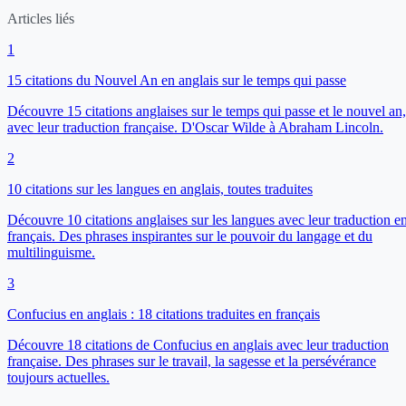
Articles liés
1
15 citations du Nouvel An en anglais sur le temps qui passe
Découvre 15 citations anglaises sur le temps qui passe et le nouvel an,
avec leur traduction française. D'Oscar Wilde à Abraham Lincoln.
2
10 citations sur les langues en anglais, toutes traduites
Découvre 10 citations anglaises sur les langues avec leur traduction e
français. Des phrases inspirantes sur le pouvoir du langage et du
multilinguisme.
3
Confucius en anglais : 18 citations traduites en français
Découvre 18 citations de Confucius en anglais avec leur traduction
française. Des phrases sur le travail, la sagesse et la persévérance
toujours actuelles.