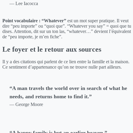
— Lee Iacocca
Point vocabulaire :
“Whatever”
est un mot super pratique. Il veut
dire “peu importe” ou “quoi que”. “Whatever you say” = quoi que tu
dises. Attention, dit sur un ton las, “whatever…” devient l’équivalent
de “peu importe, je m’en fiche”.
Le foyer et le retour aux sources
Il y a des citations qui parlent de ce lien entre la famille et la maison.
Ce sentiment d’appartenance qu’on ne trouve nulle part ailleurs.
“A man travels the world over in search of what he
needs, and returns home to find it.”
— George Moore
“A happy family is but an earlier heaven.”