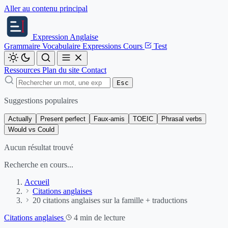
Aller au contenu principal
Expression
Anglaise
Grammaire
Vocabulaire
Expressions
Cours
Test
Ressources
Plan du site
Contact
Esc
Suggestions populaires
Actually
Present perfect
Faux-amis
TOEIC
Phrasal verbs
Would vs Could
Aucun résultat trouvé
Recherche en cours...
Accueil
Citations anglaises
20 citations anglaises sur la famille + traductions
Citations anglaises
4 min de lecture