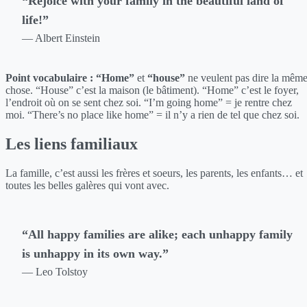
“Rejoice with your family in the beautiful land of
life!”
— Albert Einstein
Point vocabulaire :
“Home”
et
“house”
ne veulent pas dire la mêm
chose. “House” c’est la maison (le bâtiment). “Home” c’est le foyer,
l’endroit où on se sent chez soi. “I’m going home” = je rentre chez
moi. “There’s no place like home” = il n’y a rien de tel que chez soi.
Les liens familiaux
La famille, c’est aussi les frères et soeurs, les parents, les enfants… et
toutes les belles galères qui vont avec.
“All happy families are alike; each unhappy family
is unhappy in its own way.”
— Leo Tolstoy