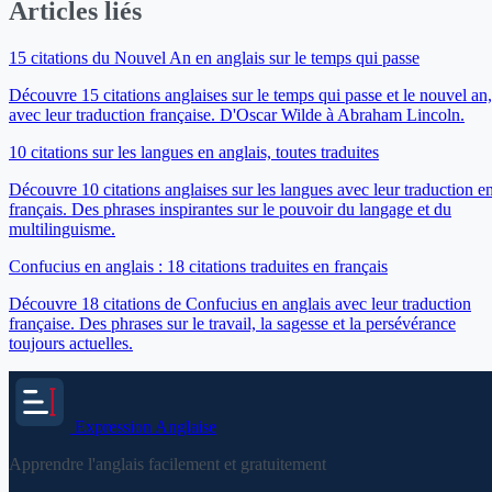
Articles liés
15 citations du Nouvel An en anglais sur le temps qui passe
Découvre 15 citations anglaises sur le temps qui passe et le nouvel an,
avec leur traduction française. D'Oscar Wilde à Abraham Lincoln.
10 citations sur les langues en anglais, toutes traduites
Découvre 10 citations anglaises sur les langues avec leur traduction e
français. Des phrases inspirantes sur le pouvoir du langage et du
multilinguisme.
Confucius en anglais : 18 citations traduites en français
Découvre 18 citations de Confucius en anglais avec leur traduction
française. Des phrases sur le travail, la sagesse et la persévérance
toujours actuelles.
Expression
Anglaise
Apprendre l'anglais facilement et gratuitement