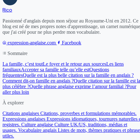
Rico
Passionné d'anglais depuis mon séjour au Royaume-Uni en 2012. Ce
blog est né de mes propres notes d'apprentissage, un carnet numériqu
que j'ai créé pour ne plus perdre mon vocabulaire.
expression-anglaise.com
Facebook
Sommaire
La famille, c’est tout
Le foyer et le retour aux sources
Les liens
familiaux
Accepter sa famille telle qu’elle est
Questions
fréquentes
Quelle est la plus belle citation sur la famille en anglais ?
Comment dit-on famille en anglais ?
Quelle citation sur la famille est l
plus célèbre ?
Quelle phrase anglaise exprime l’amour familial ?
Pour
aller plus loin
À explorer
Citations anglaises
Citations, proverbes et formulations mémorables.
Expressions anglaises
Expressions idiomatiques, tournures naturelles 
registres.
Culture anglaise
Culture UK/US, traditions, médias et
usages.
Vocabulaire anglais
Listes de mots, thèmes pratiques et phrase
utiles.