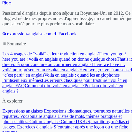
Rico
Passionné d'anglais depuis mon séjour au Royaume-Uni en 2012. Ce
blog est né de mes propres notes d'apprentissage, un carnet numériqu
que j'ai créé pour ne plus perdre mon vocabulaire.
expression-anglaise.com
Facebook
Sommaire
Les 4 usages de “voilà” et leur traduction en anglais
There you go /
here you are : voilà en anglais quand on donne quelque chose
That’s it
dire voilà pour conclure ou confirmer en anglais
There we have it :
voilà pour présenter un résultat en anglais
Here we go : voilà au sens 
“c’est parti” en anglais
Voila en anglais : quand les anglophones
l’utilisent eux-mêmes
Les erreurs classiques pour traduire “voilà” en
anglais
FAQ
Comment dire voilà en anglais ?
Peut-on dire voilà en
anglais ?
À explorer
Expressions anglaises
Expressions idiomatiques, tournures naturelles 
registres.
Vocabulaire anglais
Listes de mots, thèmes pratiques et
phrases utiles.
Culture anglaise
Culture UK/US, traditions, médias et
usages.
Exercices d'anglais
S’entraîner après une leçon ou une fiche