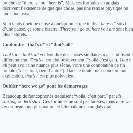
proche de “there is” ou “here is”. Mais ces formules en anglais
décrivent l’existence de quelque chose, pas une remise physique ou
une conclusion.
Si tu tends quelque chose à quelqu’un et que tu dis
“here is”
suivi
d’une pause, ça sonne bizarre.
There you go
ou
here you are
sont bien
plus naturels.
Confondre “that’s it” et “that’s all”
That’s it
et
that’s all
veulent dire des choses similaires mais s’utilisent
différemment.
That’s it
conclut positivement (“voilà c’est ça”).
That’s
all
peut avoir une nuance plus sèche, voire une connotation de fin
brutale (“c’est tout, rien d’autre”). Dans le doute pour conclure une
explication,
that’s it
est plus polyvalent.
Oublier “here we go” pour les démarrages
Beaucoup de francophones traduisent “voilà, c’est parti” par
it’s
starting
ou
let’s start
. Ces formules ne sont pas fausses, mais
here we
go
est beaucoup plus naturel et idiomatique en anglais oral.