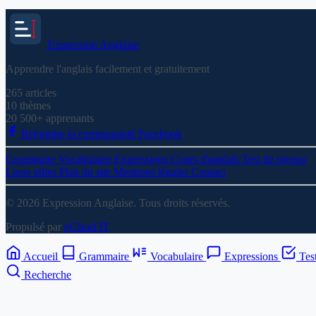
Expression
Anglaise
Apprendre l'anglais facilement et gratuitement
265
articles
10
thèmes
20 500+
apprenants
Rejoindre la communauté Facebook
Grammaire
Vocabulaire
Expressions
Cours d'anglais
Test de niveau
Liens utiles
Plan du site
Mentions légales
Contact
© 2026 Expression Anglaise. Tous droits réservés.
Propulsé par
eClaud IT
Accueil
Grammaire
Vocabulaire
Expressions
Tes
Recherche