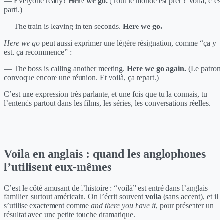
— Everyone ready?
Here we go.
(Tout le monde est prêt ? Voilà, c’es
parti.)
— The train is leaving in ten seconds.
Here we go.
Here we go
peut aussi exprimer une légère résignation, comme “ça y
est, ça recommence” :
— The boss is calling another meeting.
Here we go again.
(Le patro
convoque encore une réunion. Et voilà, ça repart.)
C’est une expression très parlante, et une fois que tu la connais, tu
l’entends partout dans les films, les séries, les conversations réelles.
Voila en anglais : quand les anglophones
l’utilisent eux-mêmes
C’est le côté amusant de l’histoire : “voilà” est entré dans l’anglais
familier, surtout américain. On l’écrit souvent
voila
(sans accent), et il
s’utilise exactement comme
and there you have it
, pour présenter un
résultat avec une petite touche dramatique.