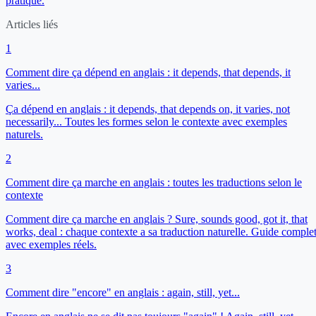
pratique.
Articles liés
1
Comment dire ça dépend en anglais : it depends, that depends, it
varies...
Ça dépend en anglais : it depends, that depends on, it varies, not
necessarily... Toutes les formes selon le contexte avec exemples
naturels.
2
Comment dire ça marche en anglais : toutes les traductions selon le
contexte
Comment dire ça marche en anglais ? Sure, sounds good, got it, that
works, deal : chaque contexte a sa traduction naturelle. Guide comple
avec exemples réels.
3
Comment dire "encore" en anglais : again, still, yet...