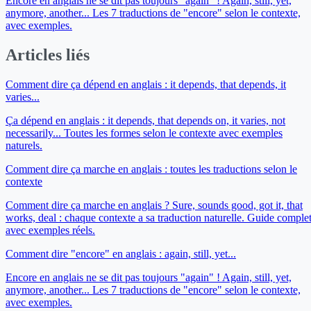
Encore en anglais ne se dit pas toujours "again" ! Again, still, yet,
anymore, another... Les 7 traductions de "encore" selon le contexte,
avec exemples.
Articles liés
Comment dire ça dépend en anglais : it depends, that depends, it
varies...
Ça dépend en anglais : it depends, that depends on, it varies, not
necessarily... Toutes les formes selon le contexte avec exemples
naturels.
Comment dire ça marche en anglais : toutes les traductions selon le
contexte
Comment dire ça marche en anglais ? Sure, sounds good, got it, that
works, deal : chaque contexte a sa traduction naturelle. Guide comple
avec exemples réels.
Comment dire "encore" en anglais : again, still, yet...
Encore en anglais ne se dit pas toujours "again" ! Again, still, yet,
anymore, another... Les 7 traductions de "encore" selon le contexte,
avec exemples.