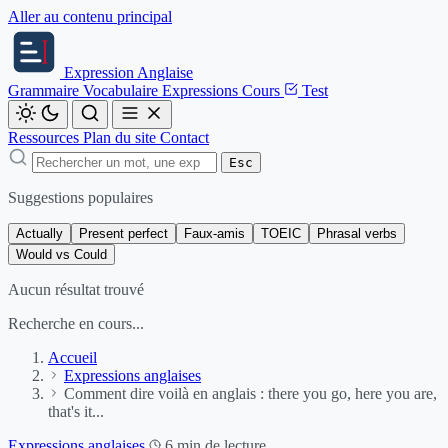
Aller au contenu principal
Expression
Anglaise
Grammaire
Vocabulaire
Expressions
Cours
Test
Ressources
Plan du site
Contact
Esc
Suggestions populaires
Actually
Present perfect
Faux-amis
TOEIC
Phrasal verbs
Would vs Could
Aucun résultat trouvé
Recherche en cours...
Accueil
Expressions anglaises
Comment dire voilà en anglais : there you go, here you are,
that's it...
Expressions anglaises
6 min de lecture