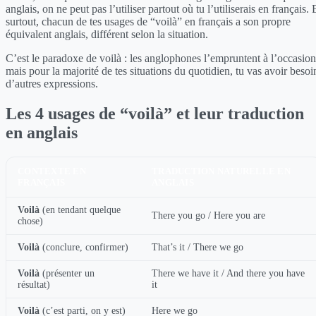
anglais, on ne peut pas l’utiliser partout où tu l’utiliserais en français. 
surtout, chacun de tes usages de “voilà” en français a son propre
équivalent anglais, différent selon la situation.
C’est le paradoxe de voilà : les anglophones l’empruntent à l’occasion
mais pour la majorité de tes situations du quotidien, tu vas avoir besoi
d’autres expressions.
Les 4 usages de “voilà” et leur traduction
en anglais
CONTEXTE EN
TRADUCTION NATURELLE EN
FRANÇAIS
ANGLAIS
Voilà
(en tendant quelque
There you go / Here you are
chose)
Voilà
(conclure, confirmer)
That’s it / There we go
Voilà
(présenter un
There we have it / And there you have
résultat)
it
Voilà
(c’est parti, on y est)
Here we go