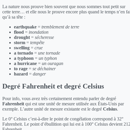
La nature nous prouve bien souvent que nous sommes tout petit sur
cette terre… et elle nous le prouve encore plus quand le temps n’en fai
qu’à sa tête :
earthquake
=
tremblement de terre
flood
=
inondation
drought
=
sécheresse
storm
=
tempête
swelling
=
crue
a tornado
=
une tornade
a typhoon
=
un typhon
a hurricane
=
un ouragan
to rage
=
se déchainer
hazard
=
danger
Degré Fahrenheit et degré Celsius
Pour info, vous avez très certainement entendu parler de degré
Fahrenheit
qui est une unité de mesure utilisée aux États-Unis par
exemple. L’autre unité de mesure existante est le degré
Celsius
.
Le 0° Celsius c’est-à-dire le point de congélation correspond à 32°
Fahrenheit. Le point d’ébullition qui lui est à 100° Celsius devient 21
Fahrenheit.