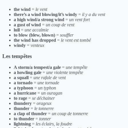
the wind
=
le vent
there’s a wind blowing/it’s windy
=
il y a du vent
a high wind/a strong wind
=
un vent fort
a gust of wind
=
un coup de vent
lull
=
une accalmie
to blow (blew, blown)
=
souffler
the wind has dropped
=
le vent est tombé
windy
=
venteux
Les tempêtes
A storm/a tempest/a gale
=
une tempête
a howling gale
=
une violente tempête
a squall
=
une rafale de vent
a tornado
=
une tornade
a typhoon
=
un typhon
a hurricane
=
un ouragan
to rage
=
se déchainer
thundery
=
orageux
thunder
=
le tonnerre
a clap of thunder
=
un coup de tonnerre
to thunder
=
tonner
lightning
=
les éclairs, la foudre