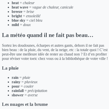
heat
=
chaleur
heat wave
=
vague de chaleur, canicule
breeze
=
brise
bright
=
ensoleillé
blue sky
=
ciel bleu
mild
=
doux
La météo quand il ne fait pas beau…
Sortez les doudounes, écharpes et autres gants, dehors il ne fait pas
bien beau : de la pluie, du vent, de la neige, etc : la totale quoi ! C’est
peut-être une meilleure idée de rester au chaud non ? Et d’en profiter
pour réviser votre toeic chez vous ou à la bibliothèque de votre ville !
La pluie
rain
=
pluie
rainy
=
pluvieux
pour
=
couler
rainfall
=
précipitation
shower
=
averse
Les nuages et la brume