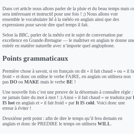
Dans cet article nous allons parler de la pluie et du beau temps mais c
sera intéressant et instructif pour une fois ! ;) Nous allons voir
ensemble le vocabulaire lié à la météo en anglais ainsi que des
expressions pour savoir dire quel temps il fait.
Selon la
BBC
, parler de la météo est le sujet de conversation par
excellence en Grande-Bretagne — le maîtriser en anglais te donne un
entrée en matière naturelle avec n’importe quel anglophone.
Points grammaticaux
Première chose à savoir, si en français on dit « il fait chaud » ou « il fa
froid » et donc on utilise le verbe FAIRE, en anglais on utilisera non
pas
DO
ou
MAKE
mais le verbe
BE
!
Une nouvelle fois c’est une preuve de la désormais à connaître règle :
ne jamais faire du mot à mot ! :) Ainsi « il fait chaud » se traduira par
IS hot
en anglais et « il fait froid » par
It IS cold
. Voici donc une
erreur à éviter !
Deuxième petit point : afin de dire le temps qu’il fera demain en
anglais et donc de PREDIRE le temps on utilisera
WILL
.