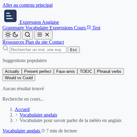
Aller au contenu principal
Expression
Anglaise
Grammaire
Vocabulaire
Expressions
Cours
Test
Ressources
Plan du site
Contact
Esc
Suggestions populaires
Actually
Present perfect
Faux-amis
TOEIC
Phrasal verbs
Would vs Could
Aucun résultat trouvé
Recherche en cours...
Accueil
Vocabulaire anglais
Vocabulaire pour savoir parler de la météo en anglais
Vocabulaire anglais
7 min de lecture