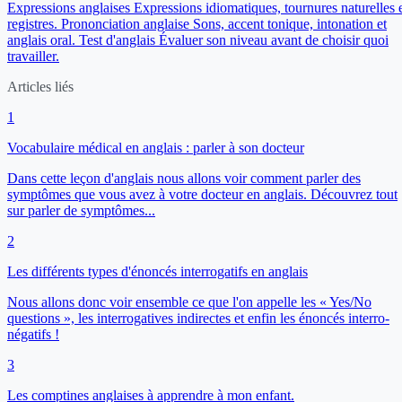
Expressions anglaises
Expressions idiomatiques, tournures naturelles 
registres.
Prononciation anglaise
Sons, accent tonique, intonation et
anglais oral.
Test d'anglais
Évaluer son niveau avant de choisir quoi
travailler.
Articles liés
1
Vocabulaire médical en anglais : parler à son docteur
Dans cette leçon d'anglais nous allons voir comment parler des
symptômes que vous avez à votre docteur en anglais. Découvrez tout
sur parler de symptômes...
2
Les différents types d'énoncés interrogatifs en anglais
Nous allons donc voir ensemble ce que l'on appelle les « Yes/No
questions », les interrogatives indirectes et enfin les énoncés interro-
négatifs !
3
Les comptines anglaises à apprendre à mon enfant.