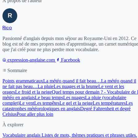
À propos de l'auteur
Rico
Passionné d'anglais depuis mon séjour au Royaume-Uni en 2012. Ce
blog est né de mes propres notes d'apprentissage, un carnet numériqu
que j'ai créé pour ne plus perdre mon vocabulaire.
expression-anglaise.com
Facebook
Sommaire
Points grammaticaux
La météo quand il fait beau…
La météo quand il
ne fait pas beau…
La pluie
Les nuages et la brume
Le vent et les
orages
Le froid et la neige
Quel temps pour demain ? - Vocabulaire de 
météo en anglais
Le beau temps
Les nuages
La pluie (vocabulaire
complet)
Le vent
Les tempêtes
Le gel et la neige
Les températures
Les
catastrophes météorologiques en anglais
Degré Fahrenheit et degré
Celsius
Pour aller plus loin
À explorer
Vocabulaire anglais
Listes de mots, thèmes pratiques et phrases utiles.