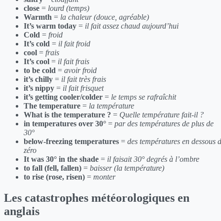
close
=
lourd (temps)
Warmth
=
la chaleur (douce, agréable)
It’s warm today
=
il fait assez chaud aujourd’hui
Cold
=
froid
It’s cold
=
il fait froid
cool
=
frais
It’s cool
=
il fait frais
to be cold
=
avoir froid
it’s chilly
=
il fait très frais
it’s nippy
=
il fait frisquet
it’s getting cooler/colder
=
le temps se rafraîchit
The temperature
=
la température
What is the temperature ?
=
Quelle température fait-il ?
in temperatures over 30°
=
par des températures de plus de
30°
below-freezing temperatures
=
des températures en dessous 
zéro
It was 30° in the shade
=
il faisait 30° degrés à l’ombre
to fall (fell, fallen)
=
baisser (la température)
to rise (rose, risen)
=
monter
Les catastrophes météorologiques en
anglais