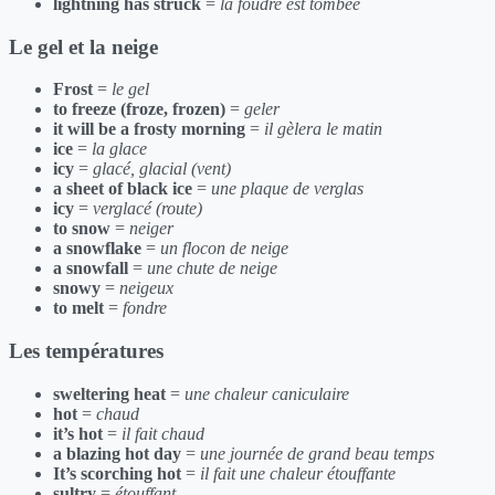
lightning has struck
=
la foudre est tombée
Le gel et la neige
Frost
=
le gel
to freeze (froze, frozen)
=
geler
it will be a frosty morning
=
il gèlera le matin
ice
=
la glace
icy
=
glacé, glacial (vent)
a sheet of black ice
=
une plaque de verglas
icy
=
verglacé (route)
to snow
=
neiger
a snowflake
=
un flocon de neige
a snowfall
=
une chute de neige
snowy
=
neigeux
to melt
=
fondre
Les températures
sweltering heat
=
une chaleur caniculaire
hot
=
chaud
it’s hot
=
il fait chaud
a blazing hot day
=
une journée de grand beau temps
It’s scorching hot
=
il fait une chaleur étouffante
sultry
=
étouffant