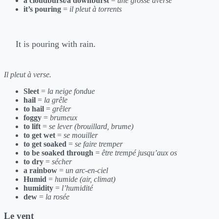
a cloudburst/a downburst
=
une grosse averse
it’s pouring
=
il pleut à torrents
It is pouring with rain.
Il pleut à verse.
Sleet
=
la neige fondue
hail
=
la grêle
to hail
=
grêler
foggy
=
brumeux
to lift
=
se lever (brouillard, brume)
to get wet
=
se mouiller
to get soaked
=
se faire tremper
to be soaked through
=
être trempé jusqu’aux os
to dry
=
sécher
a rainbow
=
un arc-en-ciel
Humid
=
humide (air, climat)
humidity
=
l’humidité
dew
=
la rosée
Le vent