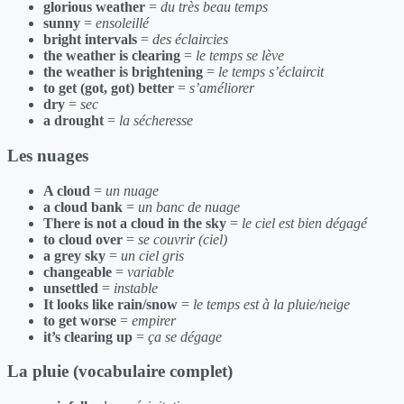
glorious weather
=
du très beau temps
sunny
=
ensoleillé
bright intervals
=
des éclaircies
the weather is clearing
=
le temps se lève
the weather is brightening
=
le temps s’éclaircit
to get (got, got) better
=
s’améliorer
dry
=
sec
a drought
=
la sécheresse
Les nuages
A cloud
=
un nuage
a cloud bank
=
un banc de nuage
There is not a cloud in the sky
=
le ciel est bien dégagé
to cloud over
=
se couvrir (ciel)
a grey sky
=
un ciel gris
changeable
=
variable
unsettled
=
instable
It looks like rain/snow
=
le temps est à la pluie/neige
to get worse
=
empirer
it’s clearing up
=
ça se dégage
La pluie (vocabulaire complet)