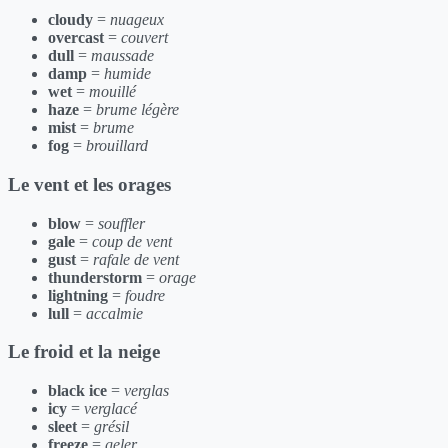
cloudy
=
nuageux
overcast
=
couvert
dull
=
maussade
damp
=
humide
wet
=
mouillé
haze
=
brume légère
mist
=
brume
fog
=
brouillard
Le vent et les orages
blow
=
souffler
gale
=
coup de vent
gust
=
rafale de vent
thunderstorm
=
orage
lightning
=
foudre
lull
=
accalmie
Le froid et la neige
black ice
=
verglas
icy
=
verglacé
sleet
=
grésil
freeze
=
geler