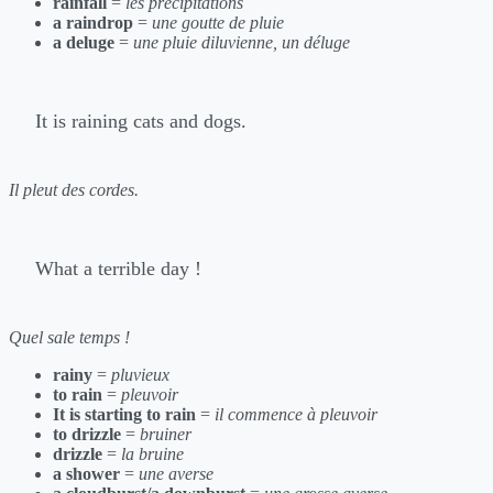
rainfall
=
les précipitations
a raindrop
=
une goutte de pluie
a deluge
=
une pluie diluvienne, un déluge
It is raining cats and dogs.
Il pleut des cordes.
What a terrible day !
Quel sale temps !
rainy
=
pluvieux
to rain
=
pleuvoir
It is starting to rain
=
il commence à pleuvoir
to drizzle
=
bruiner
drizzle
=
la bruine
a shower
=
une averse