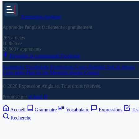
Expression
Anglaise
Apprendre l'anglais facilement et gratuitement
265
articles
10
thèmes
20 500+
apprenants
Rejoindre la communauté Facebook
Grammaire
Vocabulaire
Expressions
Cours d'anglais
Test de niveau
Liens utiles
Plan du site
Mentions légales
Contact
© 2026 Expression Anglaise. Tous droits réservés.
Propulsé par
eClaud IT
Accueil
Grammaire
Vocabulaire
Expressions
Tes
Recherche