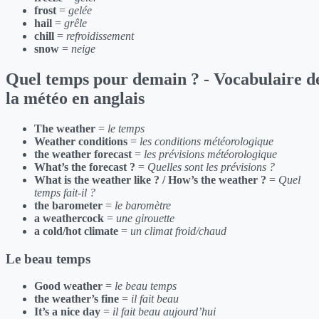
frost
=
gelée
hail
=
grêle
chill
=
refroidissement
snow
=
neige
Quel temps pour demain ? - Vocabulaire d
la météo en anglais
The weather
=
le temps
Weather conditions
=
les conditions météorologique
the weather forecast
=
les prévisions météorologique
What’s the forecast ?
=
Quelles sont les prévisions ?
What is the weather like ? / How’s the weather ?
=
Quel
temps fait-il ?
the barometer
=
le baromètre
a weathercock
=
une girouette
a cold/hot climate
=
un climat froid/chaud
Le beau temps
Good weather
=
le beau temps
the weather’s fine
=
il fait beau
It’s a nice day
=
il fait beau aujourd’hui