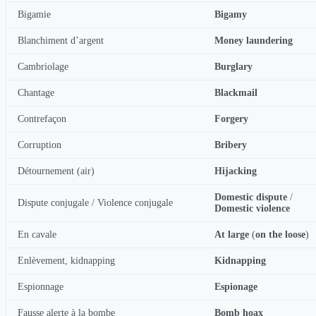
Bigamie
Bigamy
Blanchiment d’argent
Money laundering
Cambriolage
Burglary
Chantage
Blackmail
Contrefaçon
Forgery
Corruption
Bribery
Détournement (air)
Hijacking
Domestic dispute
/
Dispute conjugale / Violence conjugale
Domestic violence
En cavale
At large
(
on the loose
)
Enlèvement, kidnapping
Kidnapping
Espionnage
Espionage
Fausse alerte à la bombe
Bomb hoax