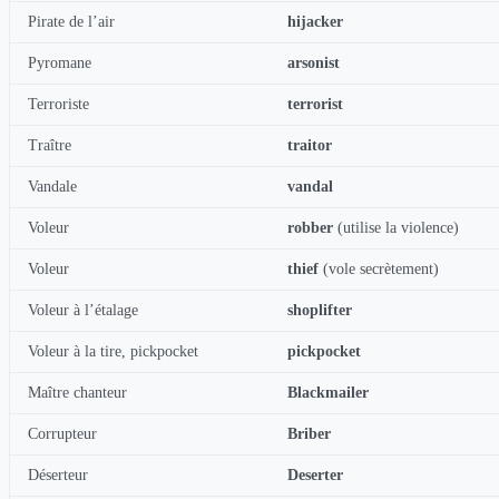
Pirate de l’air
hijacker
Pyromane
arsonist
Terroriste
terrorist
Traître
traitor
Vandale
vandal
Voleur
robber
(utilise la violence)
Voleur
thief
(vole secrètement)
Voleur à l’étalage
shoplifter
Voleur à la tire, pickpocket
pickpocket
Maître chanteur
Blackmailer
Corrupteur
Briber
Déserteur
Deserter