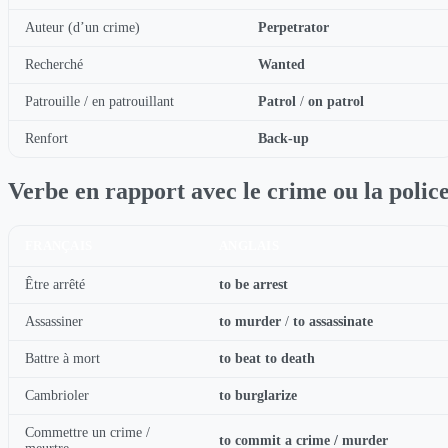
Auteur (d’un crime)
Perpetrator
Recherché
Wanted
Patrouille / en patrouillant
Patrol
/
on patrol
Renfort
Back-up
Verbe en rapport avec le crime ou la polic
FRANÇAIS
ANGLAIS
Être arrêté
to be arrest
Assassiner
to murder
/
to assassinate
Battre à mort
to beat to death
Cambrioler
to burglarize
Commettre un crime /
to commit a crime / murder