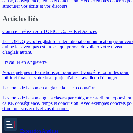
cause, conséquence, temps et conclusion. Avec exemples concrets po
structurer vos écrits et vos discours.
Articles liés
Comment réussir son TOEIC? Conseils et Astuces
Le TOEIC (test of english for international communication) pour ceu
qui ne le savent pas est un test qui permet de valider votre niveau
d'anglais autant...
Travailler en Angleterre
Voici quelques informations qui pourraient vous être fort utiles pour
mûrir et finaliser votre beau projet d'aller travailler à l'étranger.
Les mots de liaison en anglais : la liste à connaître
Les mots de liaison anglais classés par catégorie : addition, opposition
cause, conséquence, temps et conclusion. Avec exemples concrets po
structurer vos écrits et vos discours.
Expression
Anglaise