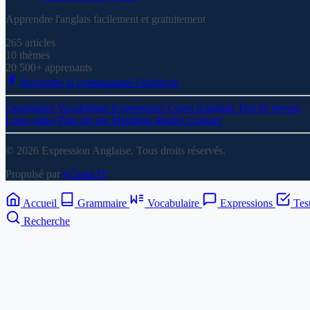
Apprendre l'anglais facilement et gratuitement
265
articles
10
thèmes
20 500+
apprenants
Rejoindre la communauté Facebook
Grammaire
Vocabulaire
Expressions
Cours d'anglais
Test de niveau
Liens utiles
Plan du site
Mentions légales
Contact
© 2026 Expression Anglaise. Tous droits réservés.
Propulsé par
eClaud IT
Accueil
Grammaire
Vocabulaire
Expressions
Tes
Recherche