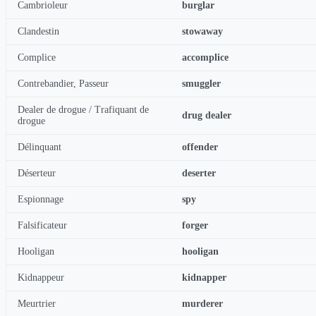
Cambrioleur
burglar
Clandestin
stowaway
Complice
accomplice
Contrebandier, Passeur
smuggler
Dealer de drogue / Trafiquant de
drug dealer
drogue
Délinquant
offender
Déserteur
deserter
Espionnage
spy
Falsificateur
forger
Hooligan
hooligan
Kidnappeur
kidnapper
Meurtrier
murderer