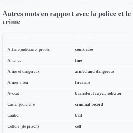
Autres mots en rapport avec la police et le
crime
FRANÇAIS
ANGLAIS
Affaire judiciaire, procès
court case
Amende
fine
Armé et dangereux
armed and dangerous
Armes à feu
firearms
Avocat
barrister
,
lawyer
,
solicitor
Casier judiciaire
criminal record
Caution
bail
Cellule (de prison)
cell