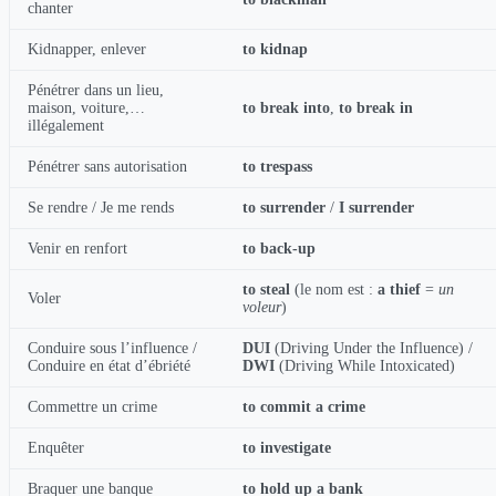
chanter
Kidnapper, enlever
to kidnap
Pénétrer dans un lieu,
maison, voiture,…
to break into
,
to break in
illégalement
Pénétrer sans autorisation
to trespass
Se rendre / Je me rends
to surrender
/
I surrender
Venir en renfort
to back-up
to steal
(le nom est :
a thief
=
un
Voler
voleur
)
Conduire sous l’influence /
DUI
(Driving Under the Influence) /
Conduire en état d’ébriété
DWI
(Driving While Intoxicated)
Commettre un crime
to commit a crime
Enquêter
to investigate
Braquer une banque
to hold up a bank