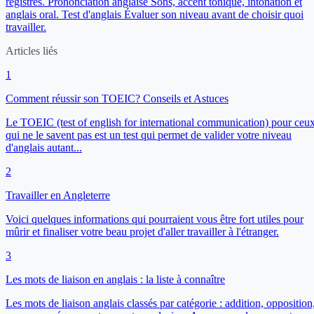
registres.
Prononciation anglaise
Sons, accent tonique, intonation et
anglais oral.
Test d'anglais
Évaluer son niveau avant de choisir quoi
travailler.
Articles liés
1
Comment réussir son TOEIC? Conseils et Astuces
Le TOEIC (test of english for international communication) pour ceu
qui ne le savent pas est un test qui permet de valider votre niveau
d'anglais autant...
2
Travailler en Angleterre
Voici quelques informations qui pourraient vous être fort utiles pour
mûrir et finaliser votre beau projet d'aller travailler à l'étranger.
3
Les mots de liaison en anglais : la liste à connaître
Les mots de liaison anglais classés par catégorie : addition, opposition