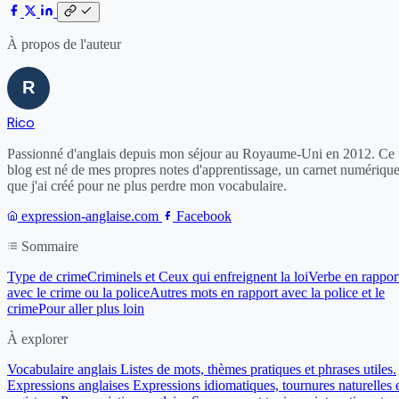
À propos de l'auteur
Rico
Passionné d'anglais depuis mon séjour au Royaume-Uni en 2012. Ce
blog est né de mes propres notes d'apprentissage, un carnet numériqu
que j'ai créé pour ne plus perdre mon vocabulaire.
expression-anglaise.com
Facebook
Sommaire
Type de crime
Criminels et Ceux qui enfreignent la loi
Verbe en rappor
avec le crime ou la police
Autres mots en rapport avec la police et le
crime
Pour aller plus loin
À explorer
Vocabulaire anglais
Listes de mots, thèmes pratiques et phrases utiles.
Expressions anglaises
Expressions idiomatiques, tournures naturelles 