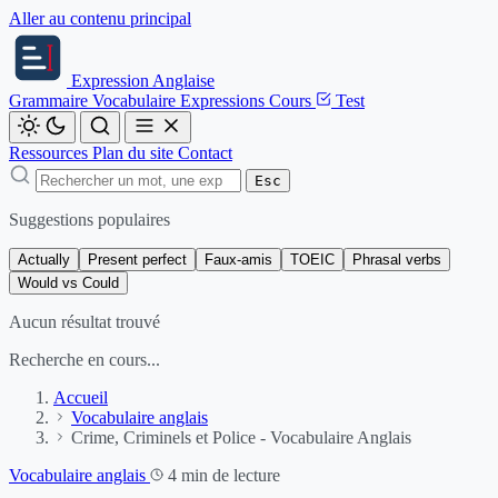
Aller au contenu principal
Expression
Anglaise
Grammaire
Vocabulaire
Expressions
Cours
Test
Ressources
Plan du site
Contact
Esc
Suggestions populaires
Actually
Present perfect
Faux-amis
TOEIC
Phrasal verbs
Would vs Could
Aucun résultat trouvé
Recherche en cours...
Accueil
Vocabulaire anglais
Crime, Criminels et Police - Vocabulaire Anglais
Vocabulaire anglais
4 min de lecture