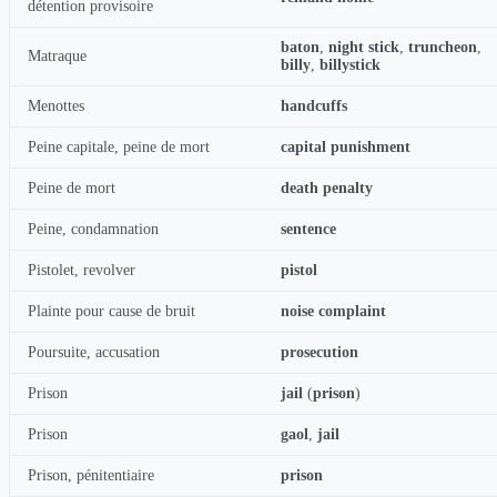
détention provisoire
baton
,
night stick
,
truncheon
,
Matraque
billy
,
billystick
Menottes
handcuffs
Peine capitale, peine de mort
capital punishment
Peine de mort
death penalty
Peine, condamnation
sentence
Pistolet, revolver
pistol
Plainte pour cause de bruit
noise complaint
Poursuite, accusation
prosecution
Prison
jail
(
prison
)
Prison
gaol
,
jail
Prison, pénitentiaire
prison