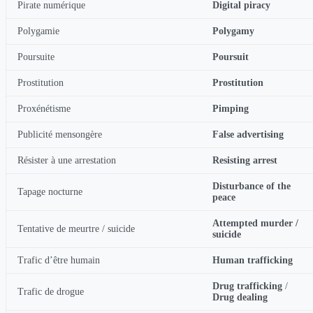
Pirate numérique
Digital piracy
Polygamie
Polygamy
Poursuite
Poursuit
Prostitution
Prostitution
Proxénétisme
Pimping
Publicité mensongère
False advertising
Résister à une arrestation
Resisting arrest
Disturbance of the
Tapage nocturne
peace
Attempted murder /
Tentative de meurtre / suicide
suicide
Trafic d’être humain
Human trafficking
Drug trafficking
/
Trafic de drogue
Drug dealing