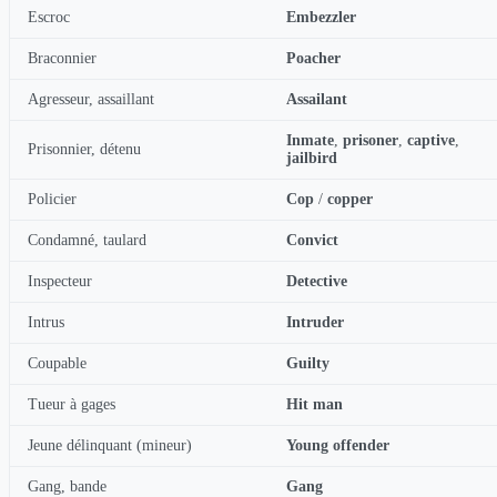
Escroc
Embezzler
Braconnier
Poacher
Agresseur, assaillant
Assailant
Inmate
,
prisoner
,
captive
,
Prisonnier, détenu
jailbird
Policier
Cop
/
copper
Condamné, taulard
Convict
Inspecteur
Detective
Intrus
Intruder
Coupable
Guilty
Tueur à gages
Hit man
Jeune délinquant (mineur)
Young offender
Gang, bande
Gang