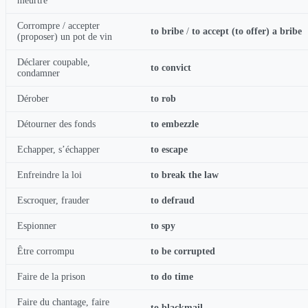
meurtre
Corrompre / accepter
to bribe
/
to accept (to offer) a bribe
(proposer) un pot de vin
Déclarer coupable,
to convict
condamner
Dérober
to rob
Détourner des fonds
to embezzle
Echapper, s’échapper
to escape
Enfreindre la loi
to break the law
Escroquer, frauder
to defraud
Espionner
to spy
Être corrompu
to be corrupted
Faire de la prison
to do time
Faire du chantage, faire
to blackmail