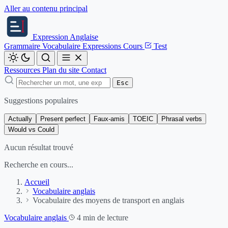
Aller au contenu principal
Expression
Anglaise
Grammaire
Vocabulaire
Expressions
Cours
Test
Ressources
Plan du site
Contact
Esc
Suggestions populaires
Actually
Present perfect
Faux-amis
TOEIC
Phrasal verbs
Would vs Could
Aucun résultat trouvé
Recherche en cours...
Accueil
Vocabulaire anglais
Vocabulaire des moyens de transport en anglais
Vocabulaire anglais
4 min de lecture