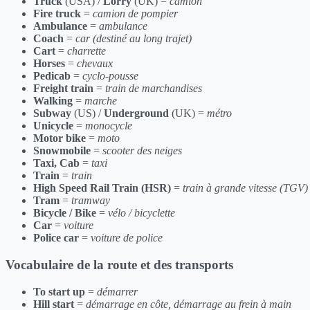
Truck
(USA) /
Lorry
(UK) =
camion
Fire truck
=
camion de pompier
Ambulance
=
ambulance
Coach
=
car (destiné au long trajet)
Cart
=
charrette
Horses
=
chevaux
Pedicab
=
cyclo-pousse
Freight train
=
train de marchandises
Walking
=
marche
Subway
(US) /
Underground
(UK) =
métro
Unicycle
=
monocycle
Motor bike
=
moto
Snowmobile
=
scooter des neiges
Taxi, Cab
=
taxi
Train
=
train
High Speed Rail Train (HSR)
=
train à grande vitesse (TGV)
Tram
=
tramway
Bicycle / Bike
=
vélo / bicyclette
Car
=
voiture
Police car
=
voiture de police
Vocabulaire de la route et des transports
To start up
=
démarrer
Hill start
=
démarrage en côte, démarrage au frein à main