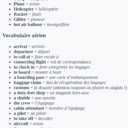
Plane
=
avion
Helicopter
=
hélicoptère
Rocket
=
fusée
Glider
=
planeur
hot air balloon
=
montgolfière
Vocabulaire aérien
arrival
=
arrivée
departure
=
départ
to call at
=
faire escale à
connecting flight
=
vol de correspondance
to check in
=
faire enregistrer les bagages
to board
=
monter à bord
a boarding pass
=
une carte d’embarquement
baggage claim
=
lieu de récupération des bagages
customs
=
la douane
(attention toujours au pluriel en anglais !)
a duty-free shop
=
un magasin hors-taxe
a shuttle
=
une navette
the crew
=
l’équipage
cabin attendant
=
membre d’équipage
a pilot
=
un pilote
to take off
=
décoller
aircraft
=
avion