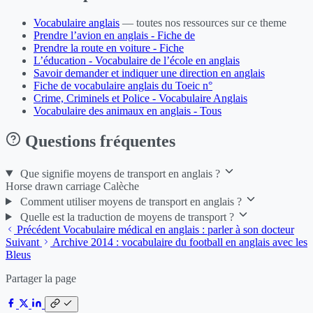
Vocabulaire anglais
— toutes nos ressources sur ce theme
Prendre l’avion en anglais - Fiche de
Prendre la route en voiture - Fiche
L’éducation - Vocabulaire de l’école en anglais
Savoir demander et indiquer une direction en anglais
Fiche de vocabulaire anglais du Toeic n°
Crime, Criminels et Police - Vocabulaire Anglais
Vocabulaire des animaux en anglais - Tous
Questions fréquentes
Que signifie moyens de transport en anglais ?
Horse drawn carriage Calèche
Comment utiliser moyens de transport en anglais ?
Quelle est la traduction de moyens de transport ?
Précédent
Vocabulaire médical en anglais : parler à son docteur
Suivant
Archive 2014 : vocabulaire du football en anglais avec les
Bleus
Partager la page