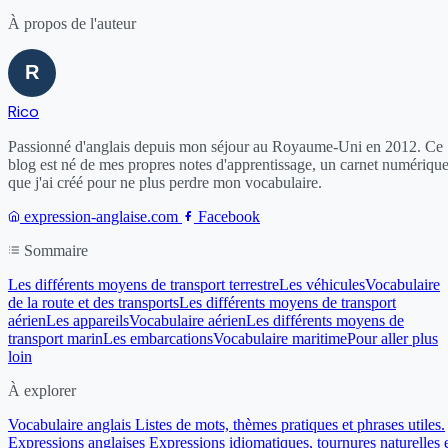
À propos de l'auteur
Rico
Passionné d'anglais depuis mon séjour au Royaume-Uni en 2012. Ce
blog est né de mes propres notes d'apprentissage, un carnet numériqu
que j'ai créé pour ne plus perdre mon vocabulaire.
expression-anglaise.com
Facebook
Sommaire
Les différents moyens de transport terrestre
Les véhicules
Vocabulaire
de la route et des transports
Les différents moyens de transport
aérien
Les appareils
Vocabulaire aérien
Les différents moyens de
transport marin
Les embarcations
Vocabulaire maritime
Pour aller plus
loin
À explorer
Vocabulaire anglais
Listes de mots, thèmes pratiques et phrases utiles.
Expressions anglaises
Expressions idiomatiques, tournures naturelles 