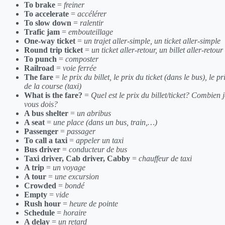
To brake
=
freiner
To accelerate
=
accélérer
To slow down
=
ralentir
Trafic jam
=
embouteillage
One-way ticket
=
un trajet aller-simple, un ticket aller-simple
Round trip ticket
=
un ticket aller-retour, un billet aller-retour
To punch
=
composter
Railroad
=
voie ferrée
The fare
=
le prix du billet, le prix du ticket (dans le bus), le pr
de la course (taxi)
What is the fare?
=
Quel est le prix du billet/ticket? Combien j
vous dois?
A bus shelter
=
un abribus
A seat
=
une place (dans un bus, train,…)
Passenger
=
passager
To call a taxi
=
appeler un taxi
Bus driver
=
conducteur de bus
Taxi driver, Cab driver, Cabby
=
chauffeur de taxi
A trip
=
un voyage
A tour
=
une excursion
Crowded
=
bondé
Empty
=
vide
Rush hour
=
heure de pointe
Schedule
=
horaire
A delay
=
un retard