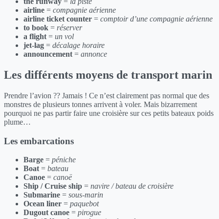
the runway
=
la piste
airline
=
compagnie aérienne
airline ticket counter
=
comptoir d’une compagnie aérienne
to book
=
réserver
a flight
=
un vol
jet-lag
=
décalage horaire
announcement
=
annonce
Les différents moyens de transport marin
Prendre l’avion ?? Jamais ! Ce n’est clairement pas normal que des
monstres de plusieurs tonnes arrivent à voler. Mais bizarrement
pourquoi ne pas partir faire une croisière sur ces petits bateaux poids
plume…
Les embarcations
Barge
=
péniche
Boat
=
bateau
Canoe
=
canoë
Ship / Cruise ship
=
navire / bateau de croisière
Submarine
=
sous-marin
Ocean liner
=
paquebot
Dugout canoe
=
pirogue