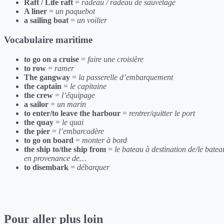
Raft / Life raft
=
radeau / radeau de sauvetage
A liner
=
un paquebot
a sailing boat
=
un voilier
Vocabulaire maritime
to go on a cruise
=
faire une croisière
to row
=
ramer
The gangway
=
la passerelle d’embarquement
the captain
=
le capitaine
the crew
=
l’équipage
a sailor
=
un marin
to enter/to leave the harbour
=
rentrer/quitter le port
the quay
=
le quai
the pier
=
l’embarcadère
to go on board
=
monter à bord
the ship to/the ship from
=
le bateau à destination de/le batea
en provenance de…
to disembark
=
débarquer
Pour aller plus loin