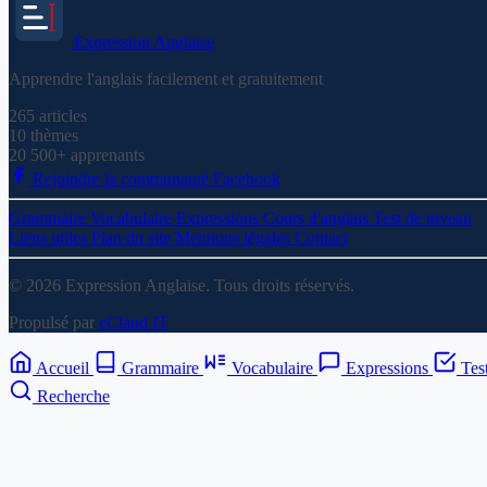
Expression
Anglaise
Apprendre l'anglais facilement et gratuitement
265
articles
10
thèmes
20 500+
apprenants
Rejoindre la communauté Facebook
Grammaire
Vocabulaire
Expressions
Cours d'anglais
Test de niveau
Liens utiles
Plan du site
Mentions légales
Contact
© 2026 Expression Anglaise. Tous droits réservés.
Propulsé par
eClaud IT
Accueil
Grammaire
Vocabulaire
Expressions
Tes
Recherche