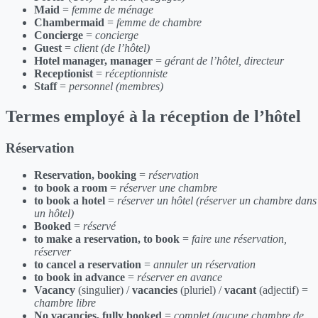
Maid
=
femme de ménage
Chambermaid
=
femme de chambre
Concierge
=
concierge
Guest
=
client (de l’hôtel)
Hotel manager, manager
=
gérant de l’hôtel, directeur
Receptionist
=
réceptionniste
Staff
=
personnel (membres)
Termes employé à la réception de l’hôtel
Réservation
Reservation, booking
=
réservation
to book a room
=
réserver une chambre
to book a hotel
=
réserver un hôtel (réserver un chambre dans
un hôtel)
Booked
=
réservé
to make a reservation, to book
=
faire une réservation,
réserver
to cancel a reservation
=
annuler un réservation
to book in advance
=
réserver en avance
Vacancy
(singulier) /
vacancies
(pluriel) /
vacant
(adjectif) =
chambre libre
No vacancies, fully booked
=
complet (aucune chambre de