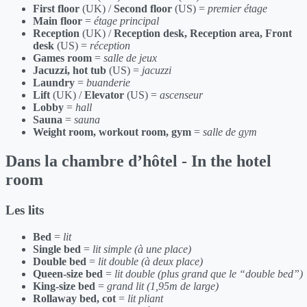
First floor
(UK) /
Second floor
(US) =
premier étage
Main floor
=
étage principal
Reception
(UK) /
Reception desk, Reception area, Front
desk
(US) =
réception
Games room
=
salle de jeux
Jacuzzi, hot tub
(US) =
jacuzzi
Laundry
=
buanderie
Lift
(UK) /
Elevator
(US) =
ascenseur
Lobby
=
hall
Sauna
=
sauna
Weight room, workout room, gym
=
salle de gym
Dans la chambre d’hôtel - In the hotel
room
Les lits
Bed
=
lit
Single bed
=
lit simple (à une place)
Double bed
=
lit double (à deux place)
Queen-size bed
=
lit double (plus grand que le “double bed”)
King-size bed
=
grand lit (1,95m de large)
Rollaway bed, cot
=
lit pliant