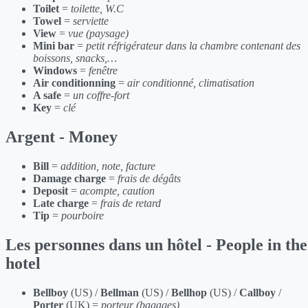
Toilet
=
toilette, W.C
Towel
=
serviette
View
=
vue (paysage)
Mini bar
=
petit réfrigérateur dans la chambre contenant des
boissons, snacks,…
Windows
=
fenêtre
Air conditionning
=
air conditionné, climatisation
A safe
=
un coffre-fort
Key
=
clé
Argent - Money
Bill
=
addition, note, facture
Damage charge
=
frais de dégâts
Deposit
=
acompte, caution
Late charge
=
frais de retard
Tip
=
pourboire
Les personnes dans un hôtel - People in the
hotel
Bellboy
(US) /
Bellman
(US) /
Bellhop
(US) /
Callboy
/
Porter
(UK) =
porteur (bagages)