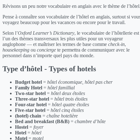
Révisons un peu notre vocabulaire en anglais avec le thème de l’hôtel
Pense à connaître son vocabulaire de l’hôtel en anglais, surtout si vou
voyagez beaucoup pour les vacances ou encore pour le travail.
Selon l’
Oxford Learner’s Dictionary
, le vocabulaire de l’hôtellerie est
l’un des thèmes transversaux les plus utiles pour un voyageur
anglophone — et maîtriser les termes de base comme
check-in
,
housekeeping
ou
concierge
te permettra de communiquer avec le
personnel dans n’importe quel pays du monde.
Type d’hôtel - Types of hotels
Budget hotel
=
hôtel économique, hôtel pas cher
Family Hotel
=
hôtel famillial
Two-star hotel
=
hôtel deux étoiles
Three-star hotel
=
hôtel trois étoiles
Four-star hotel
=
hôtel quatre étoiles
Five-star hotel
=
hôtel cinq étoiles
(hotel) chain
=
chaîne hotelière
Bed and breakfast (B&B)
=
chambre d’hôte
Hostel
=
foyer
Hotel
=
hôtel
Motel
=
motel