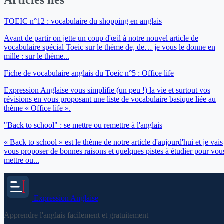
TOEIC n°12 : vocabulaire du shopping en anglais
Avant de partir on jette un coup d'œil à notre nouvel article de
vocabulaire spécial Toeic sur le thème de, de… je vous le donne en
mille : sur le thème...
Fiche de vocabulaire anglais du Toeic n°5 : Office life
Expression Anglaise vous simplifie (un peu !) la vie et surtout vos
révisions en vous proposant une liste de vocabulaire basique liée au
thème « Office life ».
"Back to school" : se mettre ou remettre à l'anglais
« Back to school » est le thème de notre article d'aujourd'hui et je vais
vous proposer de bonnes raisons et quelques pistes à étudier pour vou
mettre ou...
Expression
Anglaise
Apprendre l'anglais facilement et gratuitement