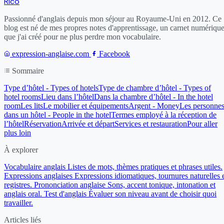
Rico
Passionné d'anglais depuis mon séjour au Royaume-Uni en 2012. Ce
blog est né de mes propres notes d'apprentissage, un carnet numériqu
que j'ai créé pour ne plus perdre mon vocabulaire.
expression-anglaise.com
Facebook
Sommaire
Type d’hôtel - Types of hotels
Type de chambre d’hôtel - Types of
hotel rooms
Lieu dans l’hôtel
Dans la chambre d’hôtel - In the hotel
room
Les lits
Le mobilier et équipements
Argent - Money
Les personne
dans un hôtel - People in the hotel
Termes employé à la réception de
l’hôtel
Réservation
Arrivée et départ
Services et restauration
Pour aller
plus loin
À explorer
Vocabulaire anglais
Listes de mots, thèmes pratiques et phrases utiles.
Expressions anglaises
Expressions idiomatiques, tournures naturelles 
registres.
Prononciation anglaise
Sons, accent tonique, intonation et
anglais oral.
Test d'anglais
Évaluer son niveau avant de choisir quoi
travailler.
Articles liés