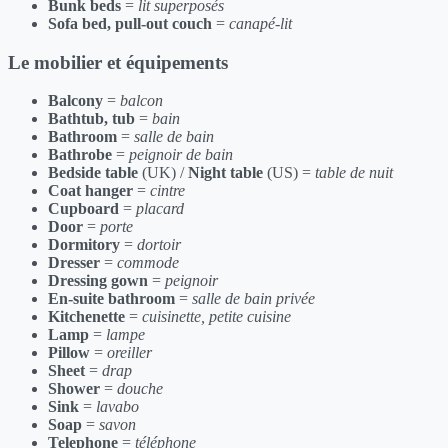
Bunk beds
=
lit superposés
Sofa bed, pull-out couch
=
canapé-lit
Le mobilier et équipements
Balcony
=
balcon
Bathtub, tub
=
bain
Bathroom
=
salle de bain
Bathrobe
=
peignoir de bain
Bedside table
(UK) /
Night table
(US) =
table de nuit
Coat hanger
=
cintre
Cupboard
=
placard
Door
=
porte
Dormitory
=
dortoir
Dresser
=
commode
Dressing gown
=
peignoir
En-suite bathroom
=
salle de bain privée
Kitchenette
=
cuisinette, petite cuisine
Lamp
=
lampe
Pillow
=
oreiller
Sheet
=
drap
Shower
=
douche
Sink
=
lavabo
Soap
=
savon
Telephone
=
téléphone