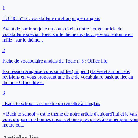
1
TOEIC n°12 : vocabulaire du shopping en anglais
Avant de partir on jette un coup d'œil à notre nouvel article de
vocabulaire spécial Toeic sur le thème de, de… je vous le donne en
mille : sur le thème...
2
Fiche de vocabulaire anglais du Toeic n°5 : Office life
Expression Anglaise vous simplifie (un peu !) la vie et surtout vos
révisions en vous proposant une liste de vocabulaire basique liée au
thème « Office life ».
3
"Back to school" : se mettre ou remettre à l'anglais
« Back to school » est le thème de notre article d'aujourd'hui et je vais
vous proposer de bonnes raisons et quelques pistes à étudier pour vou
mettre ou...
Articles liés