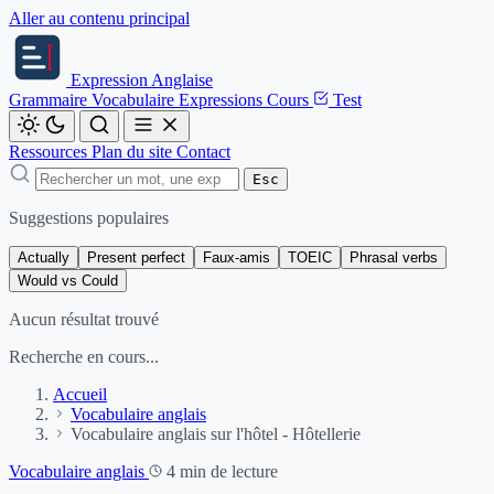
Aller au contenu principal
Expression
Anglaise
Grammaire
Vocabulaire
Expressions
Cours
Test
Ressources
Plan du site
Contact
Esc
Suggestions populaires
Actually
Present perfect
Faux-amis
TOEIC
Phrasal verbs
Would vs Could
Aucun résultat trouvé
Recherche en cours...
Accueil
Vocabulaire anglais
Vocabulaire anglais sur l'hôtel - Hôtellerie
Vocabulaire anglais
4 min de lecture