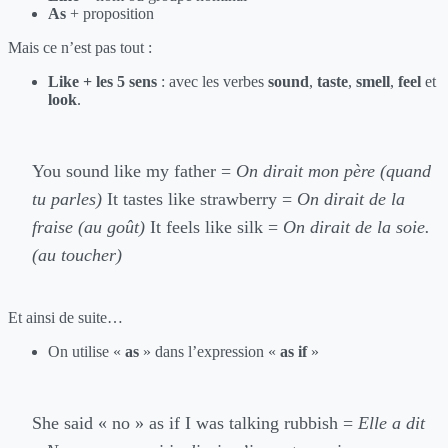
As
+ proposition
Mais ce n’est pas tout :
Like + les 5 sens
: avec les verbes
sound
,
taste
,
smell
,
feel
et
look
.
You sound like my father =
On dirait mon père (quand
tu parles)
It tastes like strawberry =
On dirait de la
fraise (au goût)
It feels like silk =
On dirait de la soie.
(au toucher)
Et ainsi de suite…
On utilise «
as
» dans l’expression «
as if
»
She said « no » as if I was talking rubbish =
Elle a dit