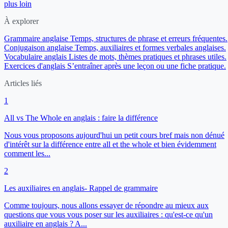
plus loin
À explorer
Grammaire anglaise
Temps, structures de phrase et erreurs fréquentes.
Conjugaison anglaise
Temps, auxiliaires et formes verbales anglaises.
Vocabulaire anglais
Listes de mots, thèmes pratiques et phrases utiles.
Exercices d'anglais
S’entraîner après une leçon ou une fiche pratique.
Articles liés
1
All vs The Whole en anglais : faire la différence
Nous vous proposons aujourd'hui un petit cours bref mais non dénué
d'intérêt sur la différence entre all et the whole et bien évidemment
comment les...
2
Les auxiliaires en anglais- Rappel de grammaire
Comme toujours, nous allons essayer de répondre au mieux aux
questions que vous vous poser sur les auxiliaires : qu'est-ce qu'un
auxiliaire en anglais ? A...