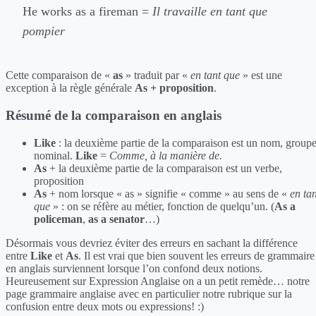
He works as a fireman =
Il travaille en tant que
pompier
Cette comparaison de «
as
» traduit par «
en tant que
» est une
exception à la règle générale
As + proposition
.
Résumé de la comparaison en anglais
Like
: la deuxième partie de la comparaison est un nom, group
nominal.
Like
=
Comme, à la manière de.
As
+ la deuxième partie de la comparaison est un verbe,
proposition
As
+ nom lorsque « as » signifie « comme » au sens de «
en tan
que
» : on se réfère au métier, fonction de quelqu’un. (
As a
policeman
,
as a senator
…)
Désormais vous devriez éviter des erreurs en sachant la différence
entre
Like
et
As
. Il est vrai que bien souvent les erreurs de grammaire
en anglais surviennent lorsque l’on confond deux notions.
Heureusement sur Expression Anglaise on a un petit remède… notre
page grammaire anglaise avec en particulier notre rubrique sur la
confusion entre deux mots ou expressions! :)