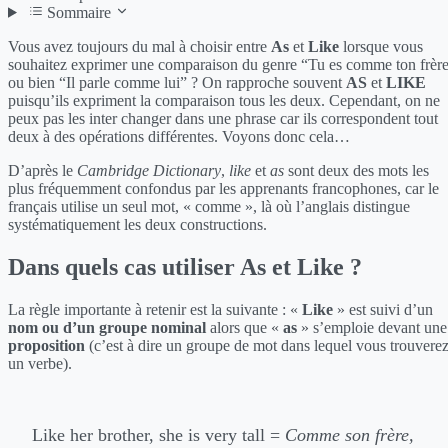
Sommaire
Vous avez toujours du mal à choisir entre
As
et
Like
lorsque vous
souhaitez exprimer une comparaison du genre “Tu es comme ton frèr
ou bien “Il parle comme lui” ? On rapproche souvent
AS
et
LIKE
puisqu’ils expriment la comparaison tous les deux. Cependant, on ne
peux pas les inter changer dans une phrase car ils correspondent tout
deux à des opérations différentes. Voyons donc cela…
D’après le
Cambridge Dictionary
,
like
et
as
sont deux des mots les
plus fréquemment confondus par les apprenants francophones, car le
français utilise un seul mot, « comme », là où l’anglais distingue
systématiquement les deux constructions.
Dans quels cas utiliser As et Like ?
La règle importante à retenir est la suivante : «
Like
» est suivi d’un
nom ou d’un groupe nominal
alors que «
as
» s’emploie devant une
proposition
(c’est à dire un groupe de mot dans lequel vous trouvere
un verbe).
Like her brother, she is very tall =
Comme son frère,