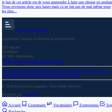
le but de cet article est de vous apprendre à faire une phrase en anglais
Nous revenons donc aux bases mais ça ne fait pas de mal même pour
les plus...
Expression
Anglaise
Apprendre l'anglais facilement et gratuitement
265
articles
10
thèmes
20 500+
apprenants
Rejoindre la communauté Facebook
Grammaire
Vocabulaire
Expressions
Cours d'anglais
Test de niveau
Liens utiles
Plan du site
Mentions légales
Contact
© 2026 Expression Anglaise. Tous droits réservés.
Propulsé par
eClaud IT
Accueil
Grammaire
Vocabulaire
Expressions
Tes
Recherche